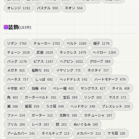
オレンジ
パステル
ネオン
1192
938
564
装飾
(
183
件
)
リボン
チョーカー
ベルト
帽子
3763
2702
2260
2179
チェーン
武器
ネックレス
ヘイロー
1828
1629
1479
1284
バッグ
ピアス
ヘアピン
グローブ
1176
1167
1022
988
メガネ
髪飾り
イヤリング
ネクタイ
915
891
775
737
ハーネス
しっぽ
ヘッドドレス
ハートモチーフ
737
692
541
479
十字架
指輪
ベレー帽
サングラス
ネイル
457
454
433
427
408
角
ガーターベルト
宝石
リング
マスク
403
392
389
383
371
翼
猫耳
うさ耳
ヘッドホン
ブレスレット
368
359
349
349
339
ファー
ガーター
花飾り
カチューシャ
334
322
305
297
フリル
レース
銃
ぬいぐるみ
286
283
282
265
アームカバー
ネイルチップ
メカパーツ
ケモ耳
242
213
212
205