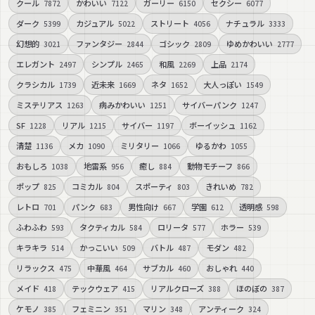
クール
かわいい
ガーリー
セクシー
7872
7122
6150
6077
ダーク
カジュアル
ストリート
ナチュラル
5399
5022
4056
3333
幻想的
ファンタジー
ゴシック
ゆめかわいい
3021
2844
2809
2777
エレガント
シンプル
和風
上品
2497
2465
2269
2174
クラシカル
近未来
ネタ
大人っぽい
1739
1669
1652
1549
ミステリアス
病みかわいい
サイバーパンク
1263
1251
1247
SF
リアル
サイバー
ボーイッシュ
1228
1215
1197
1162
清楚
メカ
ミリタリー
ゆるかわ
1136
1090
1066
1055
おもしろ
地雷系
癒し
動物モチーフ
1038
956
884
866
ポップ
コミカル
スポーティ
きれいめ
825
804
803
782
レトロ
パンク
男性向け
学園
透明感
701
683
667
612
598
ふわふわ
タクティカル
ロリータ
ホラー
593
584
577
539
キラキラ
かっこいい
バトル
モダン
514
509
487
482
リラックス
中華風
サブカル
おしゃれ
475
464
460
440
メイド
テックウェア
リアルクローズ
ほのぼの
418
415
388
387
ケモノ
フェミニン
マリン
アンティーク
385
351
348
324