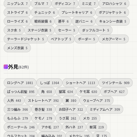
ニップレス
ブルマ
ボディコン
ミニ丈
アロハシャツ
7
7
7
7
6
ストライプ
チュニック
プレートキャリア
ボアジャケット
6
6
6
6
ローライズ
戦術装備
甚平
逆バニー
キョンシー衣装
6
6
6
6
5
スク水
ステージ衣装
セーラー
ダッフルコート
5
5
5
5
テーラードジャケット
ベアトップ
ボーダー
メカアーマー
5
5
5
5
メンズ衣装
5
外見
(
62
件
)
ロングヘア
しっぽ
ショートヘア
ツインテール
1881
1364
1113
909
ぱっつん前髪
角
猫耳
ケモ耳
ボブヘア
895
658
634
630
627
人外
ストレートヘア
翼
ウェーブヘア
443
392
380
375
三つ編み
巻き髪
お団子ヘア
ミディアムヘア
366
338
322
309
もふもふ
ケモノ
うさ耳
メカ
279
279
262
255
ポニーテール
アホ毛
外ハネ
獣耳
246
237
237
219
ウルフカット
編み込み
メカクレ
牙
204
202
195
175