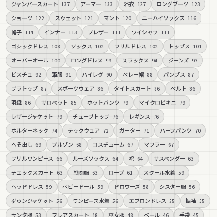
ジャンパースカート
アーマー
浴衣
ロングブーツ
137
133
127
123
ショーツ
スウェット
マント
ニーハイソックス
122
121
120
116
帽子
インナー
ブレザー
ワイシャツ
114
113
111
111
ゴシックドレス
ソックス
フリルドレス
トップス
108
102
102
101
オーバーオール
ロングドレス
スラックス
ジーンズ
100
99
94
93
ビスチェ
軍服
ハイレグ
ベレー帽
パンプス
92
91
90
88
87
ブラトップ
スポーツウェア
タイトスカート
ベルト
87
86
86
86
羽織
サロペット
ホットパンツ
マイクロビキニ
86
85
79
79
レザージャケット
チューブトップ
レギンス
79
76
76
ホルターネック
テックウェア
ガーター
ハーフパンツ
74
72
71
70
へそ出し
ブルゾン
コスチューム
マフラー
69
68
67
67
フリルワンピース
ルーズソックス
袴
サスペンダー
66
64
64
63
チェックスカート
戦闘服
ローブ
スクール水着
63
63
61
59
ヘッドドレス
ベビードール
ドロワーズ
シスター服
59
59
58
56
ダウンジャケット
ワンピース水着
エプロンドレス
振袖
56
56
55
55
サンタ服
フレアスカート
巫女服
ベール
手袋
53
48
48
46
45