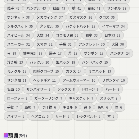
義手
バングル
狐面
槍
花冠
サンダル
45
43
43
41
41
39
ボンネット
メカウィング
ガスマスク
クロス
38
37
36
35
シルクハット
タッセル
バケットハット
イヤーマフ
35
35
35
34
ハイヒール
大鎌
コウモリ翼
和傘
日本刀
34
34
33
33
33
スニーカー
スマホ
手袋
アンクレット
犬耳
32
32
31
30
30
弓
懐中時計
扇子
斧
ポンポン
バンダナ
28
27
27
27
25
24
浮き輪
バックル
缶バッジ
ハンドバッグ
23
20
19
15
モノクル
肉球グローブ
カフス
ミニハット
15
15
14
13
サンタ帽
ヘッドギア
アームウォーマー
リボンタイ
11
11
10
10
仮面
サンバイザー
ソックス
ドローン
ハート
10
8
8
8
8
ローファー
ガーターリング
キャスケット
スリッパ
8
7
7
7
手錠
軍帽
つけ襟
キセル
兜
名札
笠
7
7
6
6
6
6
6
バイザー
ヘアゴム
リード
レッグベルト
本
5
5
5
5
5
頭身
(
5
件
)