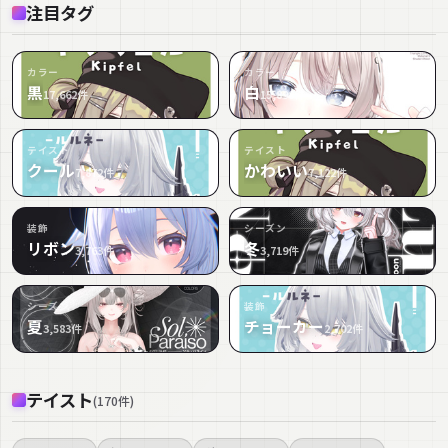
注目タグ
カラー
カラー
黒
白
17,662
件
15,898
件
テイスト
テイスト
クール
かわいい
7,872
件
7,122
件
装飾
シーズン
リボン
冬
3,763
件
3,719
件
シーズン
装飾
夏
チョーカー
3,583
件
2,702
件
テイスト
(
170
件
)