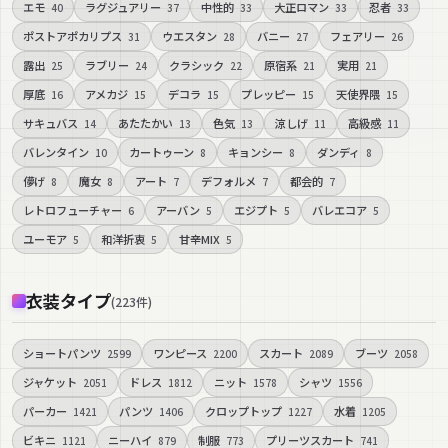
エモ
ラグジュアリー
中性的
大正ロマン
忍者
40
37
33
33
33
ポストアポカリプス
ウエスタン
バニー
フェアリー
31
28
27
26
露出
ラブリー
クラシック
原宿系
実用
25
24
22
21
21
厚底
アメカジ
デコラ
プレッピー
天使界隈
16
15
15
15
15
サキュバス
あたたかい
色気
涼しげ
高級感
14
13
13
11
11
バレンタイン
カートゥーン
キョンシー
ダンディ
10
8
8
8
儚げ
魔女
アート
デフォルメ
都会的
8
8
7
7
7
レトロフューチャー
アーバン
エジプト
バレエコア
6
5
5
5
ユーモア
和洋折衷
甘辛MIX
5
5
5
衣装タイプ
(
223
件
)
ショートパンツ
ワンピース
スカート
ブーツ
2599
2200
2089
2058
ジャケット
ドレス
ニット
シャツ
2051
1812
1578
1556
パーカー
パンツ
クロップトップ
水着
1421
1406
1227
1205
ビキニ
ニーハイ
制服
プリーツスカート
1121
879
773
741