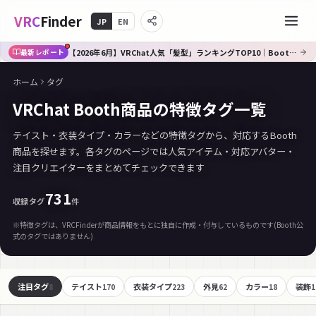
VRC
Finder
JP
EN
【2026年6月】VRChat人気「髪型」ランキングTOP10｜Booth傾向分析
最新レポート
ホーム
タグ
VRChat Booth商品の特徴タグ一覧
テイスト・衣装タイプ・カラーなどの特徴タグから、対応するBooth
商品を探せます。各タグのページでは人気アイテム・対応アバター・
注目クリエイターをまとめてチェックできます
731
収録タグ
件
※特徴タグは、VRCFinderが商品情報をもとに独自に作成・付与しているものです(Booth公
式のタグではありません)
注目タグ
テイスト
衣装タイプ
外見
カラー
装飾
8
170
223
62
18
1