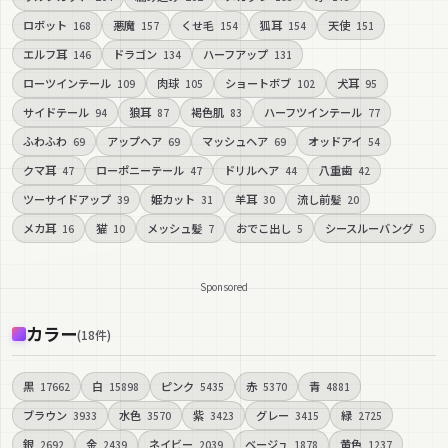
ロボット
悪魔
くせ毛
狐耳
天使
168
157
154
154
151
エルフ耳
ドラゴン
ハーフアップ
146
134
131
ローツインテール
肉球
ショートボブ
犬耳
109
105
102
95
サイドテール
狼耳
褐色肌
ハーフツインテール
94
87
83
77
ふわふわ
アップヘア
マッシュヘア
オッドアイ
69
69
69
54
クマ耳
ローポニーテール
ドリルヘア
八重歯
47
47
44
42
ツーサイドアップ
姫カット
羊耳
流し前髪
39
31
30
20
メカ耳
猫
メッシュ髪
おでこ出し
シースルーバング
16
10
7
5
5
Sponsored
カラー
(
18
件
)
黒
白
ピンク
赤
青
17662
15898
5435
5370
4881
ブラウン
水色
紫
グレー
緑
3933
3570
3423
3415
2725
銀
金
ネイビー
ベージュ
黄色
2692
2439
2039
1878
1237