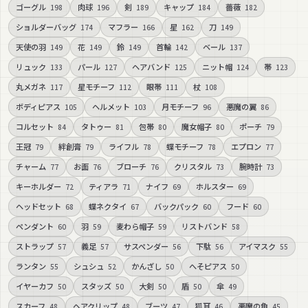
ゴーグル
肉球
剣
キャップ
薔薇
198
196
189
184
182
ショルダーバッグ
マフラー
星
刀
174
166
162
149
天使の羽
花
鈴
首輪
ベール
149
149
149
142
137
リュック
パール
ヘアバンド
ニット帽
帯
133
127
125
124
123
丸メガネ
星モチーフ
眼帯
杖
117
112
111
108
ボディピアス
ヘルメット
月モチーフ
悪魔の翼
105
103
96
86
コルセット
タトゥー
包帯
魔女帽子
ポーチ
84
81
80
80
79
王冠
絆創膏
ライフル
蝶モチーフ
エプロン
79
79
78
78
77
チャーム
お面
ブローチ
クリスタル
腕時計
77
76
76
73
73
キーホルダー
ティアラ
ナイフ
ホルスター
72
71
69
69
ヘッドセット
蝶ネクタイ
バックパック
フード
68
67
60
60
ペンダント
羽
麦わら帽子
リストバンド
60
59
59
58
ストラップ
義足
サスペンダー
下駄
アイマスク
57
57
56
56
55
ランタン
シュシュ
かんざし
へそピアス
55
52
50
50
イヤーカフ
スタッズ
大剣
盾
傘
50
50
50
50
49
スカーフ
ヘアクリップ
ブーツ
狐耳
悪魔の角
48
48
47
46
45