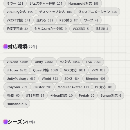
ミラー
ジェスチャー連動
Humanoid対応
211
207
198
VRCFury対応
デスクトップ対応
ダンスアニメーション
195
184
156
VRCFT対応
座れる
PSD付き
ワープ
141
139
87
48
色変更可能
もちふぃった～対応
VCC対応
揺れ物
32
9
5
5
対応環境
(
22
件
)
VRChat
Unity
MA対応
FBX
45604
25065
8856
7953
lilToon
Quest対応
VCC対応
VRM
6572
1069
1031
833
UnityPackage
VRoid
SDK3
Blender
687
573
484
408
Poiyomi
Cluster
Modular Avatar
PC対応
299
200
173
101
MMD
UTS対応
+Head対応
Prefab
Sunao対応
60
17
10
10
6
Humanoid
5
シーズン
(
7
件
)