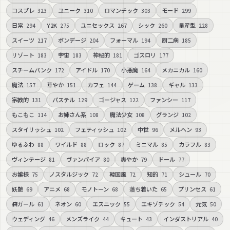
コスプレ
ユニーク
ロマンチック
モード
323
310
303
299
日常
Y2K
ユニセックス
シック
量産型
294
275
267
260
228
スイーツ
ボンデージ
フォーマル
厨二病
217
204
194
185
リゾート
宇宙
神秘的
ゴスロリ
183
183
181
177
スチームパンク
アイドル
小悪魔
メカニカル
172
170
164
160
魔法
華やか
カフェ
ゲーム
ギャル
157
151
144
138
133
宗教的
パステル
ゴージャス
ファンシー
131
129
122
117
もこもこ
お姉さん系
魔法少女
グランジ
114
108
108
102
スタイリッシュ
フェティッシュ
中世
メルヘン
102
102
96
93
ゆるふわ
ワイルド
ロック
ミニマル
カラフル
88
88
87
85
83
ヴィンテージ
ヴァンパイア
爽やか
ドール
81
80
79
77
お嬢様
ノスタルジック
韓国風
知的
シュール
75
72
72
71
70
妖艶
アニメ
モノトーン
落ち着いた
プリンセス
69
68
68
65
61
森ガール
ネオン
エスニック
エキゾチック
元気
61
60
55
54
50
ウェディング
メンズライク
キュート
インダストリアル
46
44
43
40