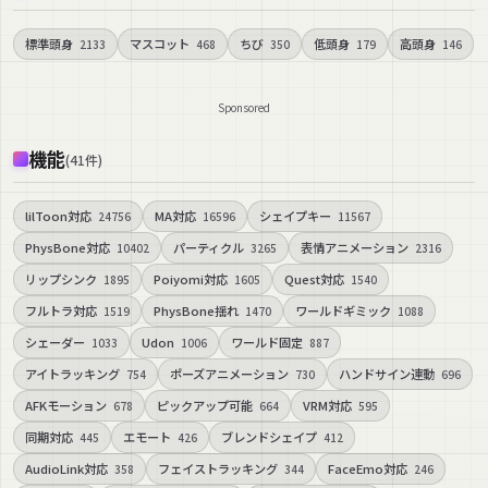
標準頭身
マスコット
ちび
低頭身
高頭身
2133
468
350
179
146
Sponsored
機能
(
41
件
)
lilToon対応
MA対応
シェイプキー
24756
16596
11567
PhysBone対応
パーティクル
表情アニメーション
10402
3265
2316
リップシンク
Poiyomi対応
Quest対応
1895
1605
1540
フルトラ対応
PhysBone揺れ
ワールドギミック
1519
1470
1088
シェーダー
Udon
ワールド固定
1033
1006
887
アイトラッキング
ポーズアニメーション
ハンドサイン連動
754
730
696
AFKモーション
ピックアップ可能
VRM対応
678
664
595
同期対応
エモート
ブレンドシェイプ
445
426
412
AudioLink対応
フェイストラッキング
FaceEmo対応
358
344
246