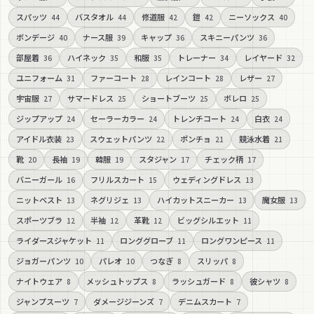
スパッツ
バスタオル
修道服
鎧
ニーソックス
44
44
42
42
40
ボンデージ
ナース服
キャップ
スキニーパンツ
40
39
36
36
部屋着
ハイネック
和服
トレーナー
レイヤード
36
35
35
34
32
ユニフォーム
ファーコート
レインコート
レザー
31
28
28
27
宇宙服
サマードレス
ショートブーツ
ボレロ
27
25
25
25
ジップアップ
セーラーカラー
トレンチコート
白衣
24
24
24
24
アイドル衣装
スウェットパンツ
ポンチョ
競泳水着
23
22
21
21
靴
長袖
韓服
スタジャン
チェック柄
20
19
19
17
17
バニーガール
フリルスカート
ウェディングドレス
16
15
13
ニットベスト
ネグリジェ
ハイカットスニーカー
魔女服
13
13
13
13
スポーツブラ
半袖
革靴
ビッグシルエット
12
12
12
11
ライダースジャケット
ロンググローブ
ロングワンピース
11
11
11
ジョガーパンツ
パレオ
つなぎ
スリッパ
10
10
8
8
ナイトウェア
メッシュトップス
ラッシュガード
彼シャツ
8
8
8
8
ジャンプスーツ
ダメージジーンズ
デニムスカート
7
7
7