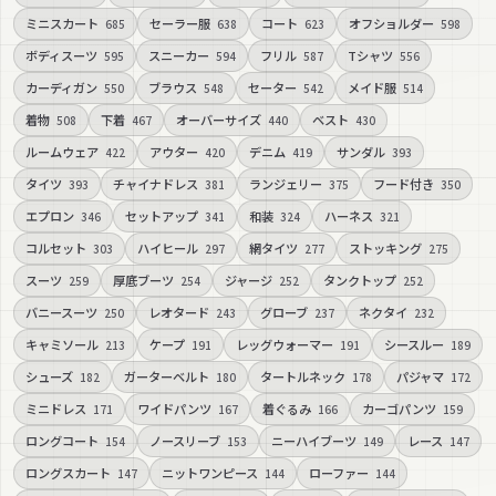
ミニスカート
セーラー服
コート
オフショルダー
685
638
623
598
ボディスーツ
スニーカー
フリル
Tシャツ
595
594
587
556
カーディガン
ブラウス
セーター
メイド服
550
548
542
514
着物
下着
オーバーサイズ
ベスト
508
467
440
430
ルームウェア
アウター
デニム
サンダル
422
420
419
393
タイツ
チャイナドレス
ランジェリー
フード付き
393
381
375
350
エプロン
セットアップ
和装
ハーネス
346
341
324
321
コルセット
ハイヒール
網タイツ
ストッキング
303
297
277
275
スーツ
厚底ブーツ
ジャージ
タンクトップ
259
254
252
252
バニースーツ
レオタード
グローブ
ネクタイ
250
243
237
232
キャミソール
ケープ
レッグウォーマー
シースルー
213
191
191
189
シューズ
ガーターベルト
タートルネック
パジャマ
182
180
178
172
ミニドレス
ワイドパンツ
着ぐるみ
カーゴパンツ
171
167
166
159
ロングコート
ノースリーブ
ニーハイブーツ
レース
154
153
149
147
ロングスカート
ニットワンピース
ローファー
147
144
144