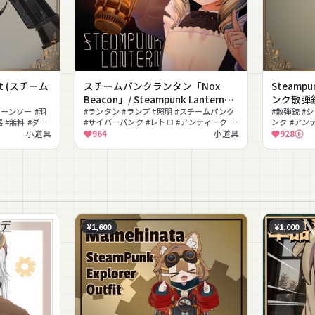
set (スチーム
スチームパンクランタン「Nox
Steamp
Beacon」/ Steampunk Lantern
ンク散弾
ェーンソー #羽
"Nox Beacon"【META TELIER】
#ランタン #ランプ #照明 #スチームパンク
#散弾銃 #
 #無料 #ダー
#サイバーパンク #レトロ #アンティーク #
ンク #アンテ
色変更可能 #撮影向け #探索
小道具
小道具
964
小道具
928
¥1,600
¥1,000