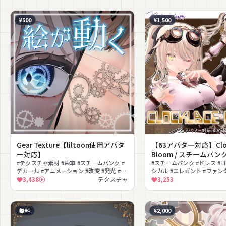
¥500
¥1,500
Gear Texture【liltoon使用アバタ
【63アバター対応】Cloc
ー対応】
Bloom / スチームパン
#テクスチャ素材 #歯車 #スチームパンク #
モデル
#スチームパンク #ドレス #
デカール #アニメーション #改変 #発光 #テ
シカル #エレガント #ファン
クスチャ
ット #lilToon対応 #ブラウ
3,438
テクスチャ
3,253
無料
¥2,000