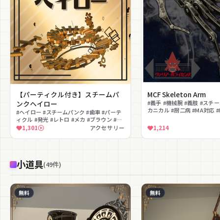
【パーティクル付き】スチームパ
MCF Skeleton Arm
ンクヘイロー
#義手 #機械腕 #義肢 #スチ
カニカル #厨二病 #MA対応 #li
#ヘイロー #スチームパンク #歯車 #パーテ
シェイプキー #着脱ギミック
ィクル #発光 #レトロ #メカ #ブラウン #頭
装飾 #光輪
1,301
アクセサリー
1,214
小道具
(
49
件
)
無料
無料