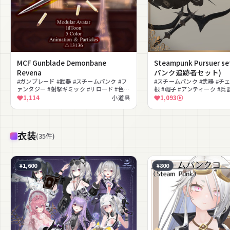
MCF Gunblade Demonbane
Steampunk Pursuer 
Revena
パンク追跡者セット)
#ガンブレード #武器 #スチームパンク #フ
#スチームパンク #武器 #チ
ァンタジー #射撃ギミック #リロード #色変
根 #帽子 #アンティーク #兵器
え #バトル
ク
1,114
小道具
1,093
衣装
(
35
件
)
¥1,600
¥800