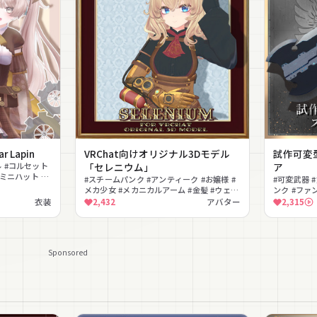
Lapin
VRChat向けオリジナル3Dモデル
試作可変
 #コルセット
「セレニウム」
ア
#ミニハット #
#スチームパンク #アンティーク #お嬢様 #
#可変武器 #
応
メカ少女 #メカニカルアーム #金髪 #ウェー
ンク #ファ
ブヘア #帽子 #産業革命 #着せ替え
ミック #効
衣装
2,432
アバター
2,315
Sponsored