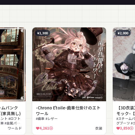
¥1,300
¥2,000
ームパンク
-Chrono Ētoile-歯車仕掛けのエト
【3D衣装】
(家具無し)
ワール
モック-
ント #ロフト
#歯車 #レザー
#スチームパ
歯車 #金属パイ
グブーツ #
#コンパクトルー
ッグ #羽ペ
ワールド
4,261
衣装
3,850