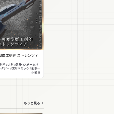
型魔工剣斧 ストレンツィ
剣斧 #大剣 #武器 #スチームパ
ンタジー #変形ギミック #射撃ギ
果音
小道具
もっと見る