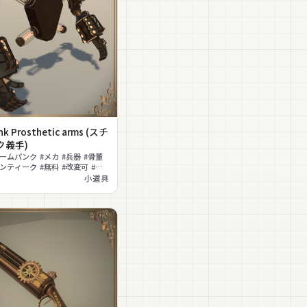
k Prosthetic arms (スチ
ク義手)
ームパンク #メカ #兵器 #骨董
ンティーク #無料 #改変可 #発
小道具