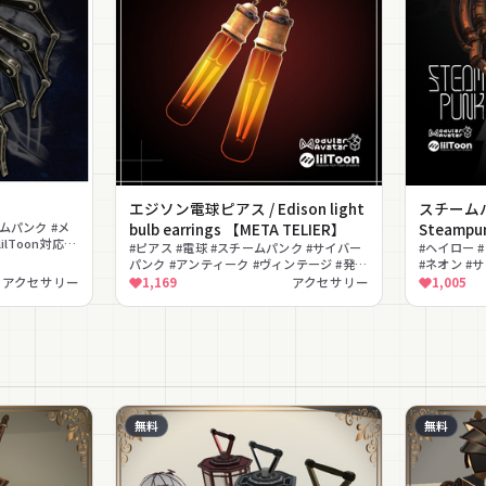
エジソン電球ピアス / Edison light
スチーム
ームパンク #メ
bulb earrings 【META TELIER】
Steampu
lToon対応 #
#ピアス #電球 #スチームパンク #サイバー
#ヘイロー 
パンク #アンティーク #ヴィンテージ #発光
#ネオン #
#ゴシック #MA対応 #lilToon対応
可能 #MA
アクセサリー
1,169
アクセサリー
1,005
無料
無料