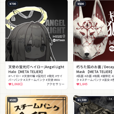
¥700
¥600
天使の蛍光灯ヘイロー/Angel Light
朽ちた狐のお面 / Decaye
Halo【META TELIER】
Mask 【META TELIER
#ヘイロー #天使の輪 #蛍光灯 #発光 #サイ
#狐面 #お面 #和風 #彼岸花 
バーパンク #スチームパンク #天使 #MA対
ク #スチームパンク #巫女 
応 #近未来 #クール
#MA対応
2,068
アクセサリー
1,645
¥500
¥1,500