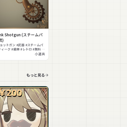
unk Shotgun (スチームパ
銃)
ショットガン #武器 #スチームパ
ィーク #歯車 #レトロ #無料 #
小道具
もっと見る