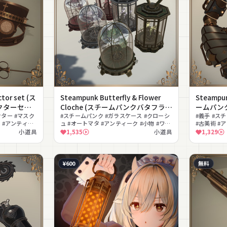
tor set (ス
Steampunk Butterfly & Flower
Steampun
クターセッ
Cloche (スチームパンクバタフライ
ームパン
ター #マスク
&フラワークローシュ)
#スチームパンク #ガラスケース #クローシ
#義手 #スチ
ス #アンティー
ュ #オートマタ #アンティーク #小物 #ワー
#古美術 #ア
ン
ルドアセット #撮影向け #色変え #発光
光
小道具
1,535
小道具
1,329
¥600
無料