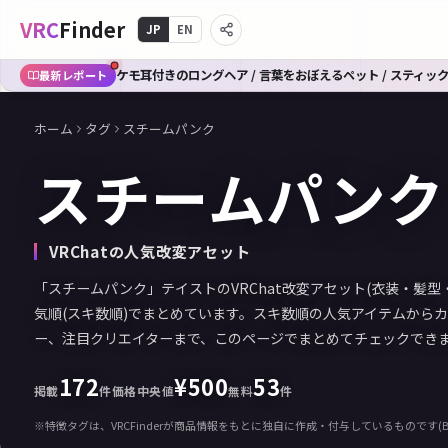
VRC
Finder
JP
EN
【2026年8月3日号】VRChat新作人気急上昇スナップショット
最新レポート
ホーム
タグ
スチームパンク
スチームパンク
VRChatの人気改変アセット
「スチームパンク」テイストのVRChat改変アセット(衣装・髪型・
気順(スキ数順)でまとめています。スキ数順の人気アイテムから
ー、注目クリエイターまで、このページでまとめてチェックでき
172
¥
500
53
掲載
件
価格中央値
無料
件
※特徴タグは、VRCFinderが商品情報をもとに独自に作成・付与しているものです(B