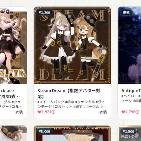
¥1,200
無料
klace
Steam Dream【複数アバター対
AntiqueT
ク風3D衣装
応】
#ヘイロー 
ィーク #歯車
ゴーグル #クラ
#スチームパンク #歯車 #クラシカル #ヴィ
向け
タジー #コルセ
ンテージ #コルセット #帽子 #ゴーグル #レ
ン #幻想的
トロ #アンティーク #ブーツ
衣装
2,973
衣装
2,796
¥5,000
¥1,500