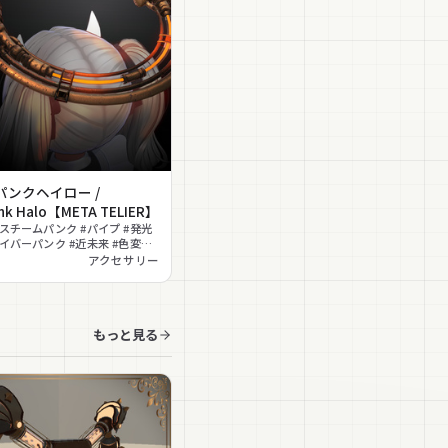
パンクヘイロー /
nk Halo【META TELIER】
#スチームパンク #パイプ #発光
サイバーパンク #近未来 #色変更
対応 #撮影向け
アクセサリー
もっと見る