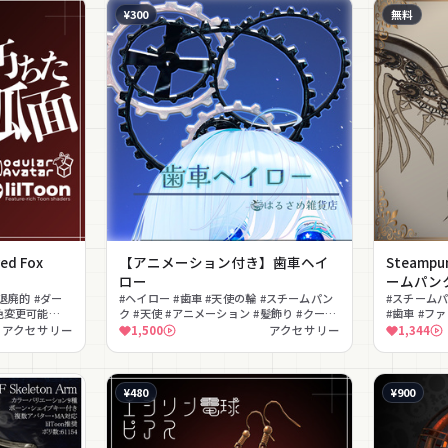
¥300
無料
d Fox
【アニメーション付き】歯車ヘイ
Steampun
】
ロー
ームパンク
#退廃的 #ダー
#ヘイロー #歯車 #天使の輪 #スチームパン
#スチームパ
#色変更可能
ク #天使 #アニメーション #髪飾り #クール
#歯車 #フ
#メカ #回転
アクセサリー
1,500
アクセサリー
1,344
¥480
¥900