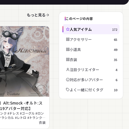
もっと見る
このページの内容
人気アイテム
172
アクセサリー
65
小道具
49
衣装
35
注目クリエイター
4
対応が多いアバター
6
よく一緒に付くタグ
10
Alt:Smock -オルト:ス
【19アバター対応】
ンク #ドレス #ゴーグル #ロン
クラシカル #レトロ #トランクバ
ン #革靴 #ヴィンテージ
衣装