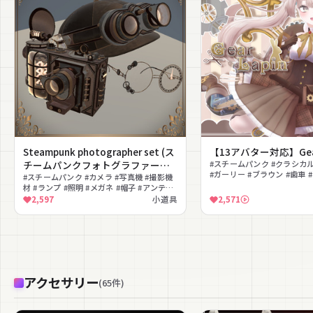
Steampunk photographer set (ス
【13アバター対応】Gear 
チームパンクフォトグラファーセ
#スチームパンク #クラシカル
#ガーリー #ブラウン #歯車 
ット)
#スチームパンク #カメラ #写真機 #撮影機
レトロ #MA対応 #lilToon対
材 #ランプ #照明 #メガネ #帽子 #アンティ
ーク #レトロ
2,597
小道具
2,571
アクセサリー
(
65
件
)