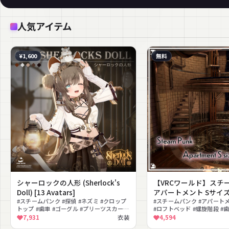
人気アイテム
¥1,600
無料
シャーロックの人形 (Sherlock's
【VRCワールド】スチ
Doll) [13 Avatars]
アパートメント Sサイズ
#スチームパンク #探偵 #ネズミ #クロップ
#スチームパンク #アパートメ
トップ #歯車 #ゴーグル #プリーツスカート
#ロフトベッド #螺旋階段 #
#ストッキング #グローブ #ベルト
プ #煉瓦壁 #アンティーク 
7,931
衣装
4,594
ム