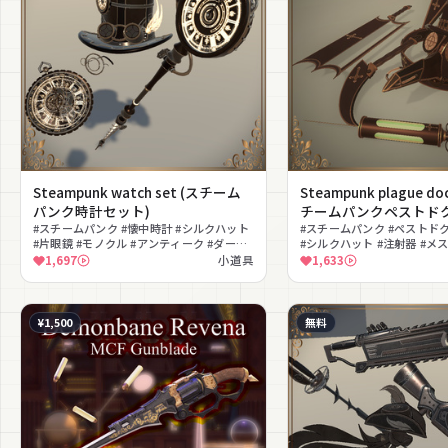
Steampunk watch set (スチーム
Steampunk plague doc
パンク時計セット)
チームパンクペストド
#スチームパンク #懐中時計 #シルクハット
ト)
#スチームパンク #ペストドク
#片眼鏡 #モノクル #アンティーク #ダーク
#シルクハット #注射器 #メ
#発光 #無料
ク #ダーク #中世 #ハロウィ
1,697
小道具
1,633
¥1,500
無料