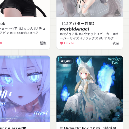
bob
【18アバター対応】
#ショートヘア #ぱっつん #ナチュ
𝙈𝙤𝙧𝙗𝙞𝙙𝘼𝙣𝙜𝙚𝙡
アピン #lilToon対応 #ヘア
#カジュアル #スウェット #パーカー #オ
ーバーサイズ #リラックス #リアルクロ
ーズ #ニーハイ #だぼだぼ #ナチュラル #
8
髪型
18,263
衣装
部屋着
¥1,400
punk glasses♥
🦊Midnight Fox 2.0 🦊【髪型付