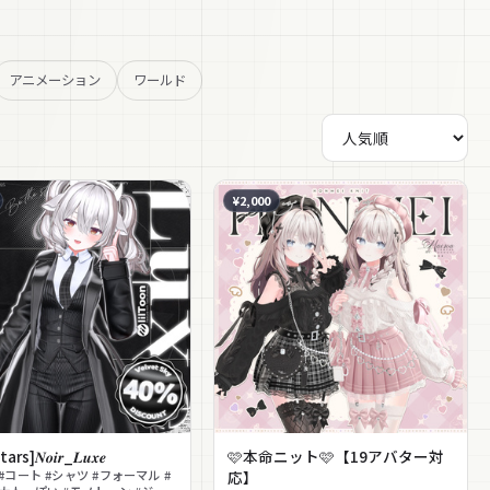
アニメーション
ワールド
¥2,000
rs]𝑵𝒐𝒊𝒓_𝑳𝒖𝒙𝒆
🩷本命ニット🩷【19アバター対
#コート #シャツ #フォーマル #
応】