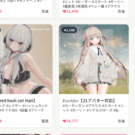
#大人っぽい #モノトーン #ジャ
#ニット #セーター #スカート #ガーリー
#セットアップ #きれいめ
#量産型 #地雷系 #ベレー帽 #ブラウス #
フレア #かわいい
3
衣装
22,648
衣装
¥1,500
ed hush cut Hair】
𝐸𝑣𝑒𝑟𝐴𝑓𝑡𝑒𝑟【21アバター対応】
ヘア #レイヤー #ハッシュカット
#カーディガン #ブラウス #スカート #ニ
#サイド分け #前髪 #ブリーチ #
ット #ガーリー #リアルクローズ #私服 #
ナチュラル #ゆるかわ #かわいい
6
髪型
20,777
衣装