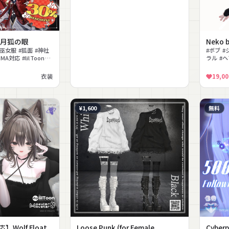
 月狐の眼
Neko 
#巫女服 #狐面 #神社
#ボブ 
A対応 #lilToon対
ラル #ヘ
衣装
19,00
¥1,600
無料
Wolf Float
Loose Punk (for Female
Cyber