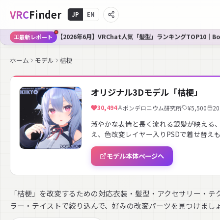
VRC
Finder
JP
EN
【2026年6月】VRChat人気「髪型」ランキングTOP10｜B
最新レポート
ホーム
モデル
桔梗
オリジナル3Dモデル「桔梗」
30,494
ポンデロニウム研究所
¥5,500
20
淑やかな表情と長く流れる銀髪が映える、
え、色改変レイヤー入りPSDで着せ替え
モデル本体ページへ
「桔梗」を改変するための対応衣装・髪型・アクセサリー・テ
ラー・テイストで絞り込んで、好みの改変パーツを見つけまし