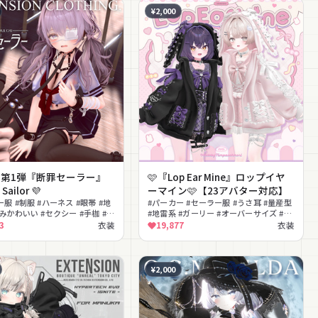
¥2,000
4年第1弾『断罪セーラー』
🩷『Lop Ear Mine』ロップイヤ
 Sailor 💜
ーマイン🩷【23アバター対応】
服 #制服 #ハーネス #眼帯 #地
#パーカー #セーラー服 #うさ耳 #量産型
みかわいい #セクシー #手枷 #ロ
#地雷系 #ガーリー #オーバーサイズ #ブ
 #ダーク
ラウス #スカート #リュック
3
衣装
19,877
衣装
¥2,000