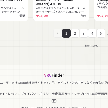
】
avatars) #3BON
#サイバ
カ #発光
ングヘア #ショートヘ
#パンク #グランジ #ニット #セーター #
#色変更
アインテーク #インナ
オーバーサイズ #ダメージ加工 #ロング
対応 #MA対応 #ヘア
ブーツ #網タイツ #ストリート #ジーン
髪型
18,005
衣装
17,94
ズ
1
2
3
4
5
.
Sponsored
VRC
Finder
hatユーザー向けのBooth検索サイトです。色・テイスト・対応モデルなどで商品を探
サイトについて
プライバシーポリシー
免責事項
サイトマップ
FANBOX
変更履歴