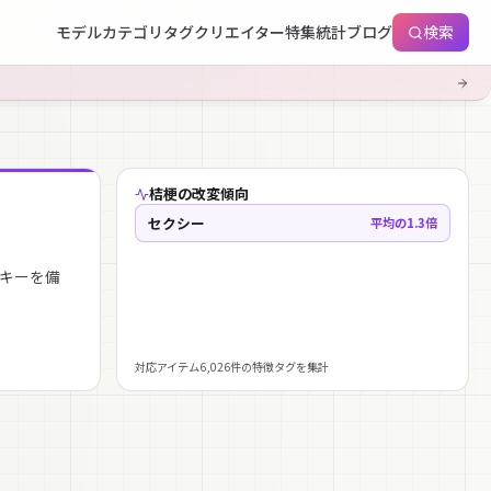
モデル
カテゴリ
タグ
クリエイター
特集
統計
ブログ
検索
桔梗の改変傾向
セクシー
平均の1.3倍
プキーを備
対応アイテム6,026件の特徴タグを集計