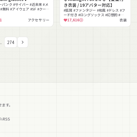
ーパンク #サイバー #近未来 #メ
き衣装 / 19アバター対応】
 #無料 #アイウェア #SF #クール
#狐耳 #ファンタジー #和風 #ドレス #フ
可能
ード付き #ロングソックス #幻想的 #花
嫁 #包帯 #ブーツ
1
アクセサリー
17,616
衣装
274
..
せます。
RSS