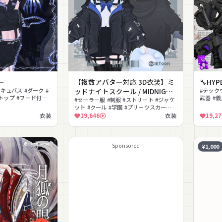
ー
【複数アバター対応 3D衣装】ミ
🔧HYPE
サキュバス #ダーク #
ッドナイトスクール / MIDNIGHT
#テック
トップ #フード付き
武器 #義
SCHOOL
#セーラー服 #制服 #ストリート #ジャケ
ル #チェーン
ク #パ
ット #クール #学園 #プリーツスカート #
ニーハイ #ハーネス #ガーター
衣装
19,646
衣装
19,27
Sponsored
¥1,000