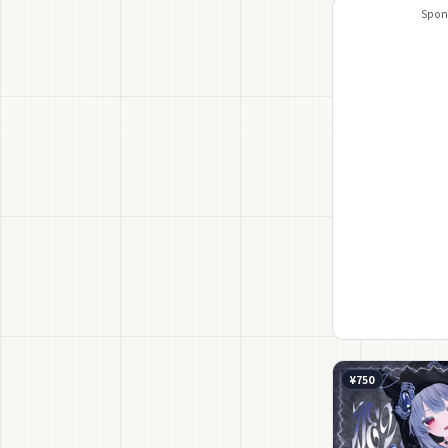
Spon
¥750