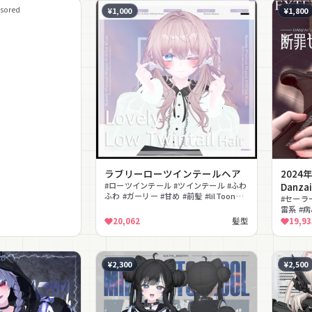
sored
¥1,000
¥1,800
ラブリーローツインテールヘア
202
#ローツインテール #ツインテール #ふわ
Danzai
ふわ #ガーリー #甘め #前髪 #lilToon対
#セーラー
応 #ヘア
雷系 #病
ーファー
20,062
髪型
19,93
¥2,300
¥2,500