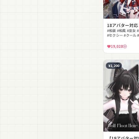
18アバター対応
#和装 #和風 #巫女 
#セクシー #クール #M
応
19,028
¥1,200
【19アバター対応】