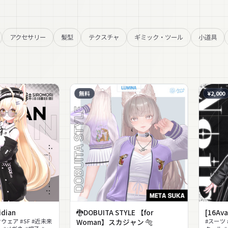
アクセサリー
髪型
テクスチャ
ギミック・ツール
小道具
無料
¥2,000
idian
🐉DOBUITA STYLE 【for
[16Avata
ウェア #SF #近未来
Woman】スカジャン 🐅
#スーツ 