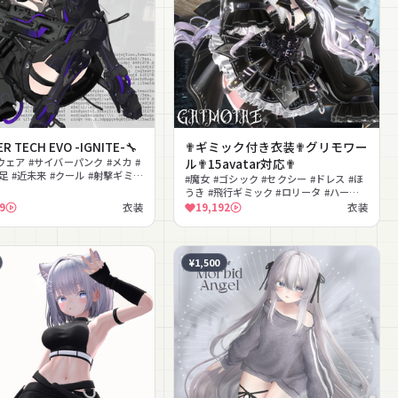
R TECH EVO -IGNITE-🔧
✟ギミック付き衣装✟グリモワー
ウェア #サイバーパンク #メカ #
ル✟15avatar対応✟
足 #近未来 #クール #射撃ギミッ
#魔女 #ゴシック #セクシー #ドレス #ほ
ーカー #メカニカル
うき #飛行ギミック #ロリータ #ハーネ
ス #ランタン #コルセット
9
衣装
19,192
衣装
¥1,500