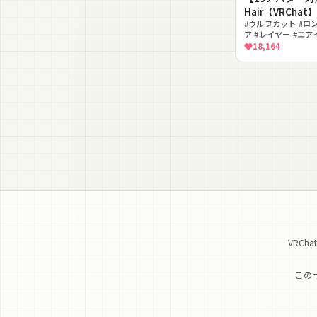
Hair【VRChat
#ウルフカット #ロ
ア #レイヤー #エ
ーカラー #lilToon
18,164
VRC
この