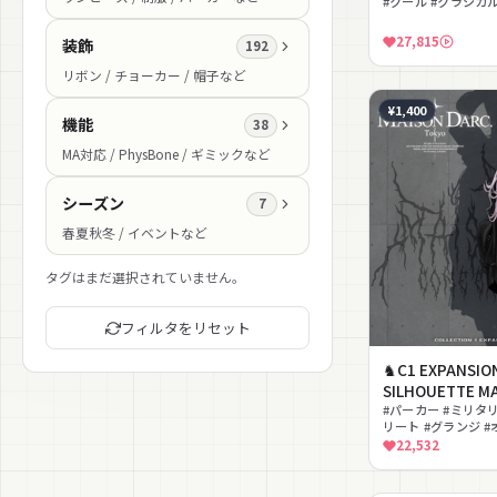
#クール #クラシカル
イハイ #モノトーン
27,815
装飾
192
リボン / チョーカー / 帽子など
¥1,400
機能
38
MA対応 / PhysBone / ギミックなど
シーズン
7
春夏秋冬 / イベントなど
タグはまだ選択されていません。
フィルタをリセット
♞C1 EXPANSION
SILHOUETTE MA
SET♞
#パーカー #ミリタ
リート #グランジ 
ール #ダーク #重ね
22,532
ード付き