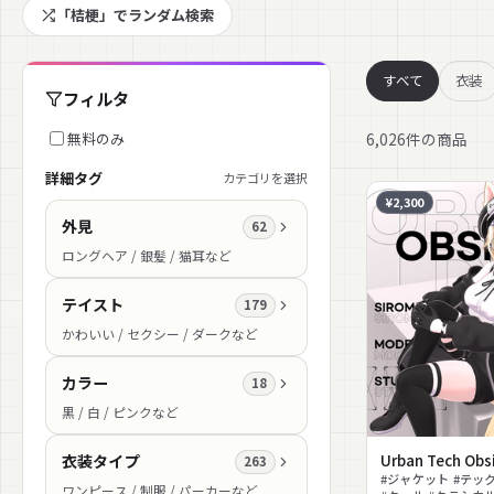
「桔梗」でランダム検索
すべて
衣装
フィルタ
6,026件の商品
無料のみ
詳細タグ
カテゴリを選択
¥2,300
外見
62
ロングヘア / 銀髪 / 猫耳など
テイスト
179
かわいい / セクシー / ダークなど
カラー
18
黒 / 白 / ピンクなど
Urban Tech Obs
衣装タイプ
263
#ジャケット #テック
ワンピース / 制服 / パーカーなど