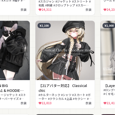
 #メガネ #帽子 #サ
クール 
#スカジャン #ジャケット #ストリート #
ケット 
和風 #刺繍 #クロップトップ #スカート #
カジュアル #無料 #横須賀
衣装
24,311
衣装
24,23
¥2,100
¥1,000
 BIG
【21アバター対応】 Classical
【Layer
1 & HOODIE
chic
#ロング
#くせ毛 
リージャケット #スト
#ホルターネック #シャツ #スカート #ガ
ヘア
#オーバーサイズ #ク
ーター #クラシカル #上品 #セクシー #き
着 #メンズライク #フ
れいめ #ベレー帽 #サスペンダー
衣装
22,013
衣装
21,41