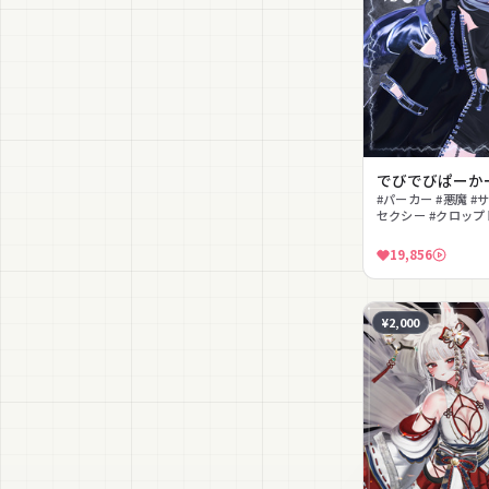
でびでびぱーか
#パーカー #悪魔 #
セクシー #クロップ
#ハロウィン #クー
19,856
¥2,000