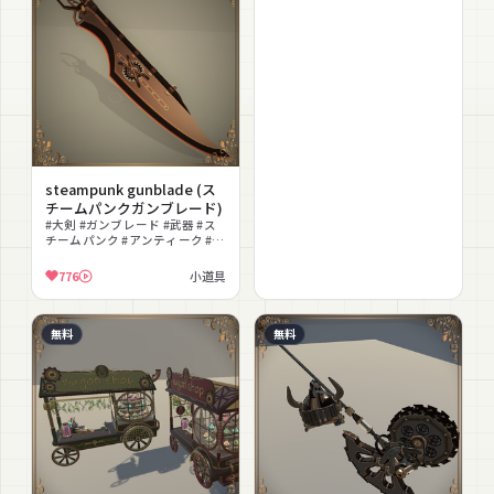
steampunk gunblade (ス
チームパンクガンブレード)
#大剣 #ガンブレード #武器 #ス
チームパンク #アンティーク #歯
車 #lilToon対応 #発光 #改造
776
小道具
無料
無料