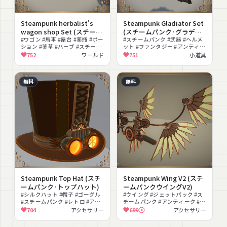
Steampunk herbalist's
Steampunk Gladiator Set
wagon shop Set (スチーム
(スチームパンク·グラディ
パンクハーブ専門店のワゴ
#ワゴン #馬車 #屋台 #薬瓶 #ポー
エーターセット)
#スチームパンク #武器 #ヘルメ
ション #薬草 #ハーブ #スチーム
ット #ファンタジー #アンティー
ンショップセット)
パンク #アンティーク #店舗
ク #ダーク #無料 #中世 #撮影向
752
ワールド
751
小道具
け #改変
無料
無料
Steampunk Top Hat (スチ
Steampunk Wing V2 (スチ
ームパンク·トップハット)
ームパンクウイングV2)
#シルクハット #帽子 #ゴーグル
#ウイング #ジェットパック #ス
#スチームパンク #レトロ #アン
チームパンク #アンティーク #骨
ティーク #発光 #無料 #lilToon
董 #装飾 #無料 #発光 #メカニカ
704
アクセサリー
699
アクセサリー
対応
ル