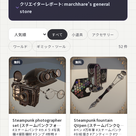
クリエイターレポート: marchhare's general
store
すべて
小道具
アクセサリー
52
件
ワールド
ギミック・ツール
無料
無料
Steampunk photographer
Steampunk fountain
set (スチームパンクフォト
QVpen (スチームパンクQV
グラファーセット)
#スチームパンク #カメラ #写真
み鉛筆)
#ペン #万年筆 #スチームパンク
機 #撮影機材 #ランプ #照明 #メ
#お絵描き #アンティーク #ワー