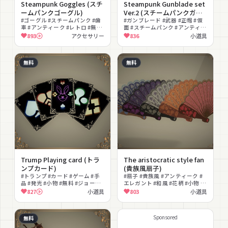
Steampunk Goggles (スチ
Steampunk Gunblade set
ームパンクゴーグル)
Ver.2 (スチームパンクガン
#ゴーグル #スチームパンク #歯
ブレードセット Ver.2)
#ガンブレード #武器 #正帽 #仮
車 #アンティーク #レトロ #無料
面 #スチームパンク #アンティー
#メカニカル #真鍮 #アクセサリ
ク #発光 #lilToon対応 #ミリタ
893
アクセサリー
836
小道具
ー
リー
無料
無料
Trump Playing card (トラ
The aristocratic style fan
ンプカード)
(貴族風扇子)
#トランプ #カード #ゲーム #手
#扇子 #貴族風 #アンティーク #
品 #発光 #小物 #無料 #ジョーカ
エレガント #和風 #花柄 #小物 #
ー
無料 #上品
827
小道具
803
小道具
Sponsored
無料