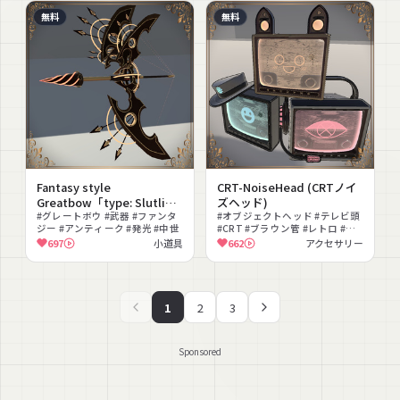
無料
無料
Fantasy style
CRT-NoiseHead (CRTノイ
Greatbow「type: Slutlig
ズヘッド)
mistiltein」
#グレートボウ #武器 #ファンタ
#オブジェクトヘッド #テレビ頭
ジー #アンティーク #発光 #中世
#CRT #ブラウン管 #レトロ #ス
チームパンク #頭部差し替え #人
697
小道具
662
アクセサリー
外化 #発光 #アンティーク
1
2
3
Sponsored