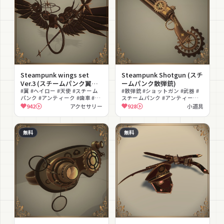
Steampunk wings set
Steampunk Shotgun (スチ
Ver.3 (スチームパンク翼セ
ームパンク散弾銃)
ット Ver.3)
#翼 #ヘイロー #天使 #スチーム
#散弾銃 #ショットガン #武器 #
パンク #アンティーク #歯車 #無
スチームパンク #アンティーク #
料 #装飾
歯車 #レトロ #無料 #小道具
942
アクセサリー
928
小道具
無料
無料