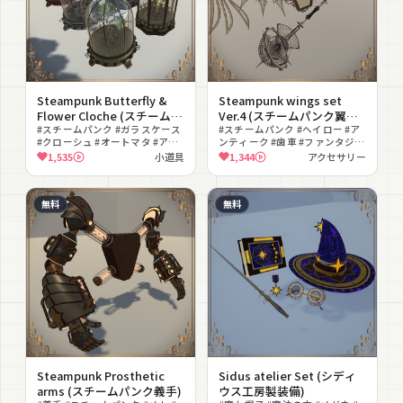
Steampunk Butterfly &
Steampunk wings set
Flower Cloche (スチームパ
Ver.4 (スチームパンク翼セ
ンクバタフライ&フラワー
#スチームパンク #ガラスケース
ット Ver.4)
#スチームパンク #ヘイロー #ア
#クローシュ #オートマタ #アン
ンティーク #歯車 #ファンタジー
クローシュ)
ティーク #小物 #ワールドアセッ
#無料 #ゴシック
1,535
小道具
1,344
アクセサリー
ト #撮影向け #色変え #発光
無料
無料
Steampunk Prosthetic
Sidus atelier Set (シディ
arms (スチームパンク義手)
ウス工房製装備)