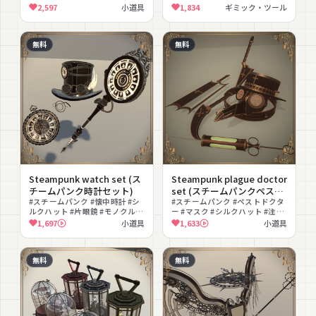
ガネ #帽子 #アンティーク #レト
ルドギミック #撮影向け #発光 #
2,597
小道具
1,834
ギミック・ツール
ロ
ガラス #QvPen
無料
無料
Steampunk watch set (ス
Steampunk plague doctor
チームパンク時計セット)
set (スチームパンクペスト
#スチームパンク #懐中時計 #シ
ドクターセット)
#スチームパンク #ペストドクタ
ルクハット #片眼鏡 #モノクル #
ー #マスク #シルクハット #注射
アンティーク #ダーク #発光 #無
器 #メス #アンティーク #ダーク
1,697
小道具
1,633
小道具
料
#中世 #ハロウィン
無料
無料