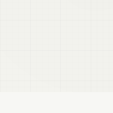
VRC
Finder
VRChatユーザー向けのBooth検索サイトです。色・テイスト・対応モデルなどで商