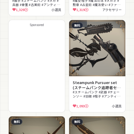
#義手 #スチームパンク #メカ #
#魔女帽子 #魔法の本 #メガネ #
兵器 #骨董 #古美術 #アンティー
勲章 #占星術 #魔法使い #ファン
ク #無料 #改変可 #発光
タジー #アンティーク #宇宙 #発
1,329
小道具
1,319
アクセサリー
光
Sponsored
無料
Steampunk Pursuer set
(スチームパンク追跡者セッ
ト)
#スチームパンク #武器 #チェー
ンソー #羽根 #帽子 #アンティー
ク #兵器 #無料 #ダーク
1,093
小道具
無料
無料