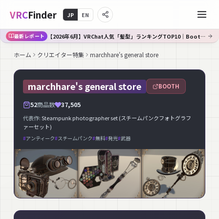
VRC
Finder
JP
EN
【2026年6月】VRChat人気「髪型」ランキングTOP10｜Booth傾向分析
最新レポート
ホーム
クリエイター特集
marchhare's general store
marchhare's general store
BOOTH
52
商品数
37,505
代表作:
Steampunk photographer set (スチームパンクフォトグラフ
ァーセット)
#
アンティーク
#
スチームパンク
#
無料
#
発光
#
武器