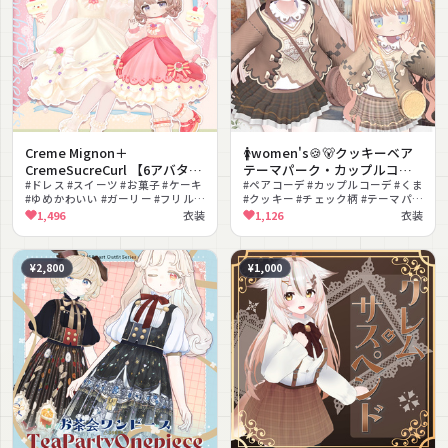
Creme Mignon＋
🚺women's🍪🐻クッキーベア
CremeSucreCurl 【6アバター
テーマパーク・カップルコー
対応】
#ドレス #スイーツ #お菓子 #ケーキ
デ🍪🐻 #UltraNemiNemiShop
#ペアコーデ #カップルコーデ #くま
#ゆめかわいい #ガーリー #フリル #
#クッキー #チェック柄 #テーマパー
リボン #お嬢様 #クリスマス
ク #もこもこ
1,496
衣装
1,126
衣装
¥2,800
¥1,000