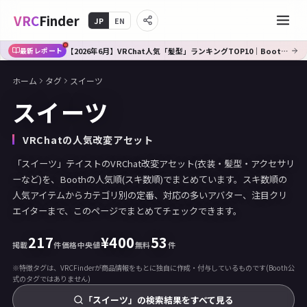
VRC
Finder
JP
EN
【2026年6月】VRChat人気「髪型」ランキングTOP10｜Booth傾向分析
最新レポート
ホーム
タグ
スイーツ
スイーツ
VRChatの人気改変アセット
「スイーツ」テイストのVRChat改変アセット(衣装・髪型・アクセサリ
ーなど)を、Boothの人気順(スキ数順)でまとめています。スキ数順の
人気アイテムからカテゴリ別の定番、対応の多いアバター、注目クリ
エイターまで、このページでまとめてチェックできます。
217
¥
400
53
掲載
件
価格中央値
無料
件
※特徴タグは、VRCFinderが商品情報をもとに独自に作成・付与しているものです(Booth公
式のタグではありません)
「スイーツ」の検索結果をすべて見る