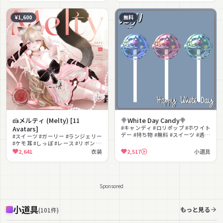
¥1,600
無料
🍰メルティ (Melty) [11
🍭White Day Candy🍭
Avatars]
#キャンディ #ロリポップ #ホワイト
デー #持ち物 #無料 #スイーツ #透明
#スイーツ #ガーリー #ランジェリー
感 #ハート #ミント
#ケモ耳 #しっぽ #レース #リボン #
ロリータ #ボンデージ #MA対応
2,641
衣装
2,517
小道具
Sponsored
小道具
もっと見る
(
101
件
)