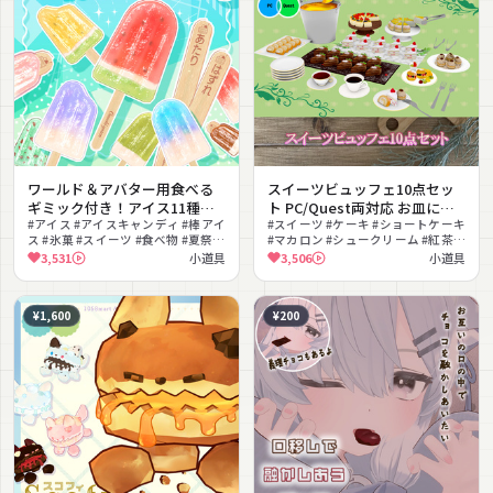
ワールド＆アバター用食べる
スイーツビュッフェ10点セッ
ギミック付き！アイス11種セ
ト PC/Quest両対応 お皿に盛
ット🍦
#アイス #アイスキャンディ #棒アイ
って食べられるUDONギミック
#スイーツ #ケーキ #ショートケーキ
ス #氷菓 #スイーツ #食べ物 #夏祭り
#マカロン #シュークリーム #紅茶 #
のおまけつき Sweets Set
#食べるギミック #あたりはずれ #撮
コーヒー #お皿 #食べ物 #ビュッフ
3,531
小道具
3,506
小道具
影向け
ェ
¥1,600
¥200