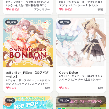
#プリン #スイーツ #無料 #かわいい
#メイド服 #バニースーツ #うさ耳 #
#ゆるかわ #食べ物 #揺れ物 #ほのぼ
エプロン #ガーターベルト #ストッ
の #ネタ #癒し
キング #フリル #ガーリー #セクシ
6,259
アクセサリー
5,206
衣装
ー #スイーツ
¥2,000
¥1,200
🎀BonBon_Fille🎀【30アバタ
Opera Dolce
ー対応】
#ワンピース #セーラー襟 #フリル #
スイーツ #ガーリー #上品 #かわい
#チャイナドレス #ガーリー #ゆめか
い #リボン #MA対応
わいい #スイーツ #フルーツ #ドロ
ワーズ #色変更可能 #メイド #カフ
4,079
衣装
3,731
衣装
ェ
¥500
¥1,200