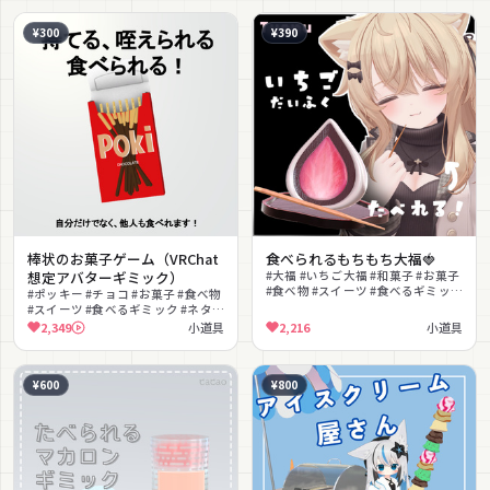
¥300
¥390
棒状のお菓子ゲーム（VRChat
食べられるもちもち大福🍓
想定アバターギミック）
#大福 #いちご大福 #和菓子 #お菓子
#食べ物 #スイーツ #食べるギミック
#ポッキー #チョコ #お菓子 #食べ物
#揺れ物 #MA対応 #かわいい
#スイーツ #食べるギミック #ネタ #
ゲーム #コミカル #MA対応
2,349
小道具
2,216
小道具
¥600
¥800