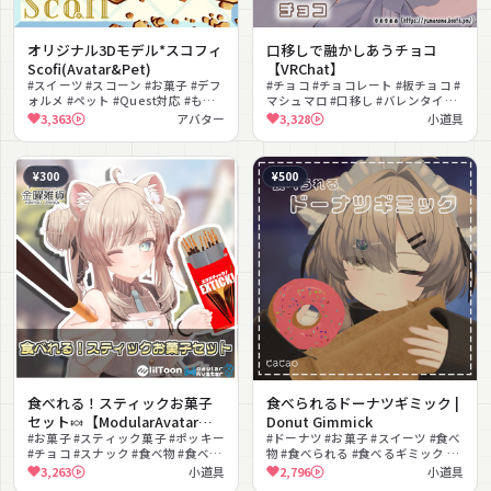
オリジナル3Dモデル*スコフィ
口移しで融かしあうチョコ
Scofi(Avatar&Pet)
【VRChat】
#スイーツ #スコーン #お菓子 #デフ
#チョコ #チョコレート #板チョコ #
ォルメ #ペット #Quest対応 #もふ
マシュマロ #口移し #バレンタイン
もふ #動物モチーフ #食べるギミッ
#ホワイトデー #インタラクション #
3,363
アバター
3,328
小道具
ク #ギミック
持ち物 #キャンディ
¥300
¥500
食べれる！スティックお菓子
食べられるドーナツギミック |
セット🍬【ModularAvatar対
Donut Gimmick
応】
#お菓子 #スティック菓子 #ポッキー
#ドーナツ #お菓子 #スイーツ #食べ
#チョコ #スナック #食べ物 #食べる
物 #食べられる #食べるギミック #
ギミック #ポッキーゲーム #かわい
ワールド固定 #ランダム #かわいい
3,263
小道具
2,796
小道具
い #バレンタイン
#Udon