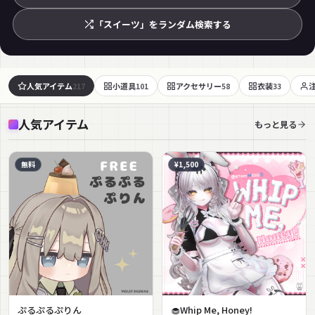
「スイーツ」をランダム検索する
人気アイテム
小道具
アクセサリー
衣装
217
101
58
33
人気アイテム
もっと見る
無料
¥1,500
ぷるぷるぷりん
🧁Whip Me, Honey!