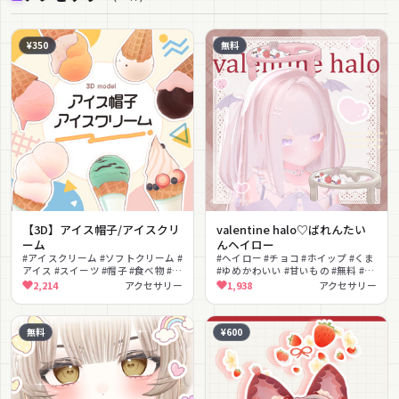
¥350
無料
【3D】アイス帽子/アイスクリ
valentine halo♡ばれんたい
ーム
んヘイロー
#アイスクリーム #ソフトクリーム #
#ヘイロー #チョコ #ホイップ #くま
アイス #スイーツ #帽子 #食べ物 #か
#ゆめかわいい #甘いもの #無料 #色
わいい #色変え #持ち物
変え #ハート #スイーツ
2,214
アクセサリー
1,938
アクセサリー
無料
¥600