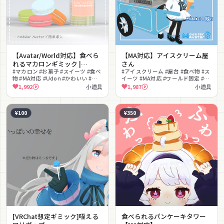
【Avatar/World対応】食べら
【MA対応】アイスクリーム屋
れるマカロンギミック |
さん
Macaron【VRChat】
#マカロン #お菓子 #スイーツ #食べ
#アイスクリーム #屋台 #食べ物 #ス
物 #MA対応 #Udon #かわいい #プ
イーツ #MA対応 #ワールド固定 #ピ
レゼント #小物 #撮影向け
ックアップ #かわいい #撮影向け #
1,992
小道具
1,987
小道具
おもしろ
¥100
¥350
[VRChat想定ギミック]咥える
食べられるパンケーキタワー