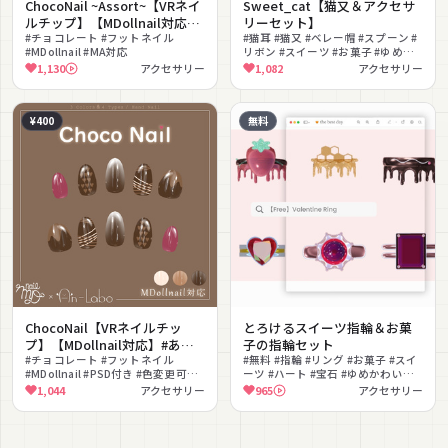
ChocoNail ~Assort~【VRネイ
Sweet_cat【猫又＆アクセサ
ルチップ】【MDollnail対応】
リーセット】
#あんらぼぶい
#チョコレート #フットネイル
#猫耳 #猫又 #ベレー帽 #スプーン #
#MDollnail #MA対応
リボン #スイーツ #お菓子 #ゆめか
わいい #パステル #揺れ物
1,130
アクセサリー
1,082
アクセサリー
¥400
無料
ChocoNail【VRネイルチッ
とろけるスイーツ指輪＆お菓
プ】【MDollnail対応】#あん
子の指輪セット
らぼぶい
#チョコレート #フットネイル
#無料 #指輪 #リング #お菓子 #スイ
#MDollnail #PSD付き #色変更可能
ーツ #ハート #宝石 #ゆめかわいい #
#MA対応
色変更可能 #ブレスレット
1,044
アクセサリー
965
アクセサリー