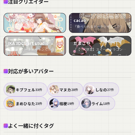
注目クリエイター
おもちやさん
cacao
『🎀BonBon_Fille🎀【30アバター対応】』など12件
『食べられるドーナツギミック | Donut Gimmick』など6件
IKA 3DCG art studio
だまこや
『チョコレートメイキンぐぅセット（78点）』など6件
『【VRC想定】スイートドラゴンセット / Sweet Dragon Set』など5件
対応が多いアバター
キプフェル
マヌカ
しなの
33件
28件
27件
まめひなた
桔梗
ライム
23件
19件
18件
よく一緒に付くタグ