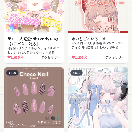
♥1000人記念! ♥ Candy Ring
🍓いちごへいろー🍓
【7アバター対応】
#ヘイロー #天使の輪 #いちご #パー
ティクル #回転 #かわいい #ゆめか
#指輪 #リング #キャンディ #ゆめか
わいい #アニメーション #食べ物モ
わいい #パステル #ガーリー #無料 #
チーフ
かわいい #スイーツ #色変更可能
1,655
アクセサリー
1,235
アクセサリー
¥400
¥600