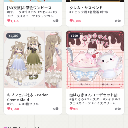
[3D衣装]お茶会ワンピース
クレム・サスペンド
#ロリータ #ゴスロリ #かわいい #ワ
#チェック柄 #普段着 #甘め
ンピース #スイーツ #クラシカル #
メリーゴーラウンド #エプロン #パ
1,115
衣装
1,040
衣装
フスリーブ
¥1,300
¥700
キプフェル対応∴Perlen
🐹はむきゅんコーデセット🐹
Creme Kleid
#着ぐるみ #ハムスター #メイド #パ
フェ #スイーツ #アイスクリーム #
#クリーム #3段フリル
ゆめかわいい #ふわふわ #ミニキャ
1,000
衣装
991
衣装
ラ #動物モチーフ