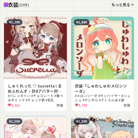
衣装
もっと見る
(
33
件
)
¥1,200
¥1,600
しゅくれった ♡ Sucretta ꒰ ま
衣装『しゅわしゅわメロンソ
めふれんず・計8アバター対応
ーダ』
꒱
#バレンタイン #チョコレート #食べ
#メロンソーダ #サンバイザー #シュ
るギミック #チェック柄 #名札
シュ #サンダル #さくらんぼ #透け
感
2,211
衣装
1,755
衣装
¥1,500
¥1,500