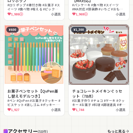
ロリポップ
【MA対応】
#ロリポップ #棒付き飴 #お菓子 #ス
#パンケーキ #食べ物 #スイーツ
イーツ #食べ物 #咥える #ピックア
#MA対応 #頭装飾 #いちご #おもし
ップ可能 #かわいい #MA対応 #キャ
ろ #かわいい #ネタ #撮影向け
1,986
小道具
1,969
小道具
ンディ
¥600
¥1,300
お菓子ペンセット【QvPen差
チョコレートメイキンぐぅセ
し替えモデルつき】
ット（78点）
#ペン #QvPen #お菓子 #クッキー #
#お菓子作り #チョコ #ケーキ #クッ
ビスケット #消しゴム #ポッキー #
キー #お菓子 #料理 #調理道具 #オー
バターサンド #チョコレート #ラメ
ブン #食べ物 #スイーツ
1,927
小道具
1,744
小道具
アクセサリー
もっと見る
(
58
件
)