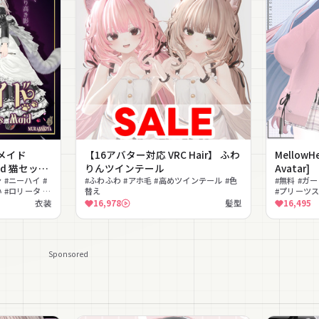
メイド
【16アバター対応 VRC Hair】 ふわ
MellowHe
Maid 猫セット
りんツインテール
Avatar]
 #ニーハイ #
#ふわふわ #アホ毛 #高めツインテール #色
#無料 #ガ
 #ロリータ #
替え
#プリーツス
ゆめかわいい
衣装
16,978
髪型
16,495
Sponsored