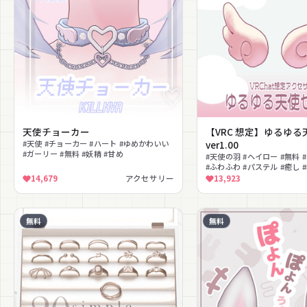
天使チョーカー
【VRC 想定】ゆるゆ
#天使 #チョーカー #ハート #ゆめかわいい
ver1.00
#ガーリー #無料 #妖精 #甘め
#天使の羽 #ヘイロー #無料
#ふわふわ #パステル #癒し #
使 #ゆるかわ
14,679
アクセサリー
13,923
無料
無料