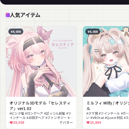
人気アイテム
¥6,000
¥6,000
オリジナル3Dモデル「セレスティ
ミルフィ Milfy / オリ
ア」ver1.02
ル
#ピンク髪 #ロングヘア #ぱっつん前髪 #ツ
#クマ耳 #ツインテール #ガ
インテール #お団子ヘア #ファンタジー #上
い #VRChat #Quest対応
品 #エレガント #ヘイロー #VRM対応
#シェイプキー #VRM対応 
29,308
アバター
25,864