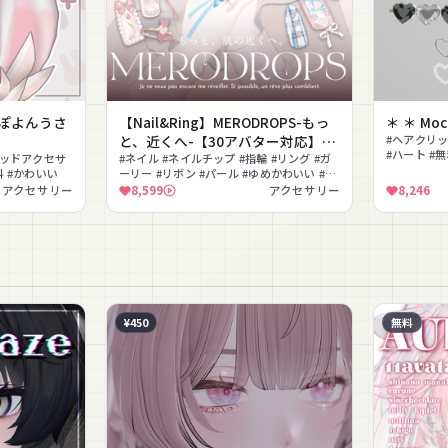
ぽよんうさ
【Nail&Ring】MERODROPS-もっ
＊ ＊ Mochi
と、近くへ-【30アバター対応】
#ヘアクリッ
#ハート #無
#ヘッドアクセサ
#MEMEROLAND
#ネイル #ネイルチップ #指輪 #リング #ガ
クリスタル 
料 #かわいい
ーリー #リボン #パール #ゆめかわいい #上
品 #フェミニン
アクセサリー
8,599
アクセサリー
8,246
¥450
無料