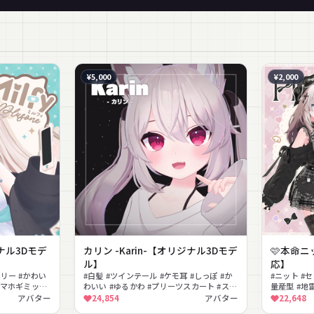
¥5,000
¥2,000
ジナル3Dモデ
カリン -Karin-【オリジナル3Dモデ
🩷本命ニ
ル】
応】
ーリー #かわい
#白髪 #ツインテール #ケモ耳 #しっぽ #か
#ニット #セ
 #スマホギミック
わいい #ゆるかわ #プリーツスカート #スニ
量産型 #地
#ゆめかわいい
ーカー #色変え #PSD付き
ア #かわい
アバター
24,854
アバター
22,648