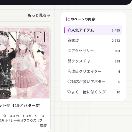
もっと見る
このページの内容
人気アイテム
5,435
衣装
2,773
アクセサリー
903
テクスチャ
538
注目クリエイター
4
対応が多いアバター
6
よく一緒に付くタグ
10
ット🩷【19アバター対
ーター #スカート #ガーリー #
雷系 #ベレー帽 #ブラウス #フレ
い
衣装