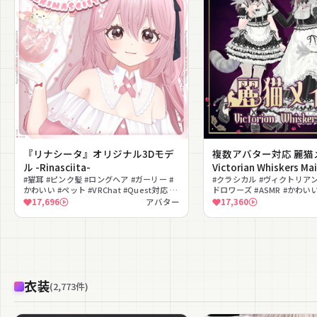
『リナシータ』オリジナル3Dモデ
複数アバター対応 麗猫
ル -Rinasciita-
Victorian Whiskers 
#猫耳 #ピンク髪 #ロングヘア #ガーリー #
付 #MURASAKIYA
#クラシカル #ヴィクトリアン
かわいい #ペット #VRChat #Quest対応 #
ドロワーズ #ASMR #かわいい
シェイプキー #ドリンク
パーティクル
17,696
アバター
17,360
衣装
(
2,773
件
)