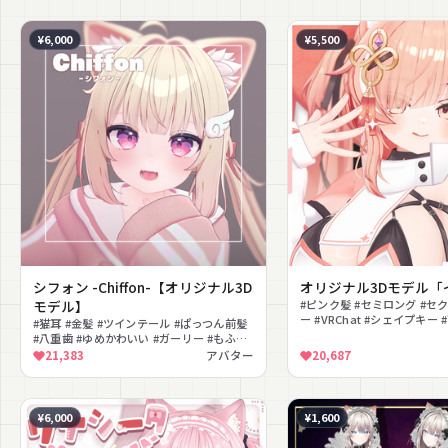
¥6,000
¥5,500
シフォン -Chiffon-【オリジナル3D
オリジナル3Dモデル「
モデル】
#ピンク髪 #セミロング #セ
ー #VRChat #シェイプキー 
#猫耳 #金髪 #ツインテール #ぱっつん前髪
ス #Tシャツ #大人っぽい
#八重歯 #ゆめかわいい #ガーリー #もふも
ふ #パーカー #VRChat
21,383
アバター
20,687
¥6,000
¥1,600