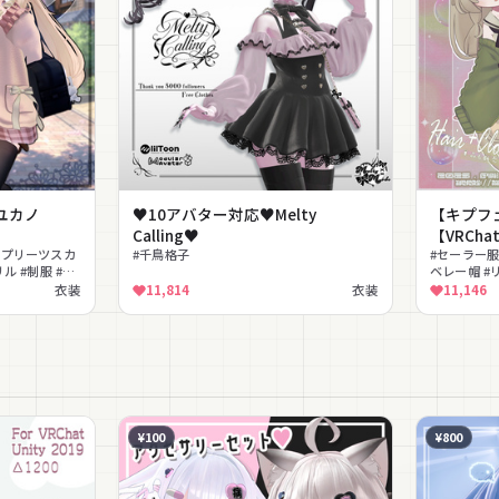
ユカノ
♥10アバター対応♥Melty
【キプフェル専
Calling♥
【VRCh
#プリーツスカ
#千鳥格子
#セーラー服
ル #制服 #学
ベレー帽 #
い #ゆめか
衣装
11,814
衣装
11,146
¥100
¥800