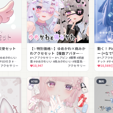
る天使セット
【✨特別価格✨】ゆめかわ×病みか
動く！ Pi
わアクセセット【複数アバター対
ー (+な
 #ゆめかわいい
応】
#ヘアアクセサリー #ヘアピン #眼帯 #絆創
#ヘアアクセ
PSD付き #天
膏 #ゆめかわいい #病みかわいい #地雷系 #
ドット #サ
量産型 #リボン #色変更可能
チ #病みか
アクセサリー
10,947
アクセサリー
10,569
¥700
無料