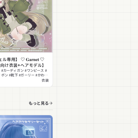
用】 ♡ 𝐆𝐚𝐫𝐧𝐞𝐭 ♡
at向け衣装+ヘアモデル】
 #カーディガン #ワンピース #
リボン #靴下 #ガーリー #かわい
わいい #学園
衣装
もっと見る