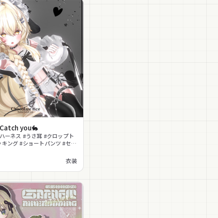
 Catch you🐇
#ハーネス #うさ耳 #クロップト
ッキング #ショートパンツ #セク
リー #ストリート #MA対応
衣装