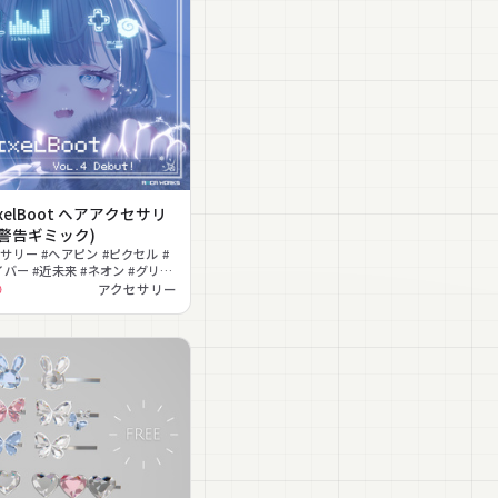
xelBoot ヘアアクセサリ
で警告ギミック)
サリー #ヘアピン #ピクセル #
イバー #近未来 #ネオン #グリッ
わいい #なでなでギミック
アクセサリー