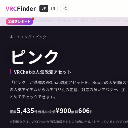
VRC
Finder
JP
EN
【2026年6月】VRChat人気「髪型」ランキングTOP10｜B
最新レポート
ホーム
タグ
ピンク
ピンク
VRChatの人気改変アセット
「ピンク」が基調のVRChat改変アセットを、Boothの人気順(
の人気アイテムからカテゴリ別の定番、対応の多いアバター、注
とめてチェックできます。
5,435
¥
900
606
掲載
件
価格中央値
無料
件
※特徴タグは、VRCFinderが商品情報をもとに独自に作成・付与しているものです(B