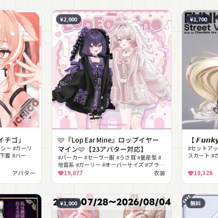
¥2,000
¥1,700
イチゴ」
🩷『Lop Ear Mine』ロップイヤー
【 𝙁𝙪𝙣𝙠𝙮
クシー #ガーリ
マイン🩷【23アバター対応】
#セットアッ
#下着 #ハーネ
スカート #
#パーカー #セーラー服 #うさ耳 #量産型 #
ー帽 #ネク
地雷系 #ガーリー #オーバーサイズ #ブラウ
ス #スカート #リュック
アバター
19,877
衣装
18,326
¥1,000
無料