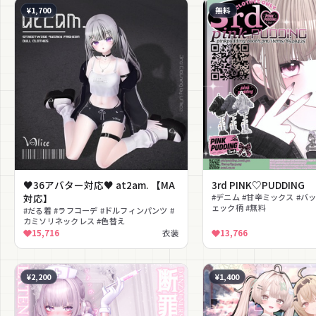
¥1,700
無料
♥36アバター対応♥ at2am. 【MA
3rd PINK♡PUDDING
対応】
#デニム #甘辛ミックス #バ
ェック柄 #無料
#だる着 #ラフコーデ #ドルフィンパンツ #
カミソリネックレス #色替え
15,716
衣装
13,766
¥2,200
¥1,400