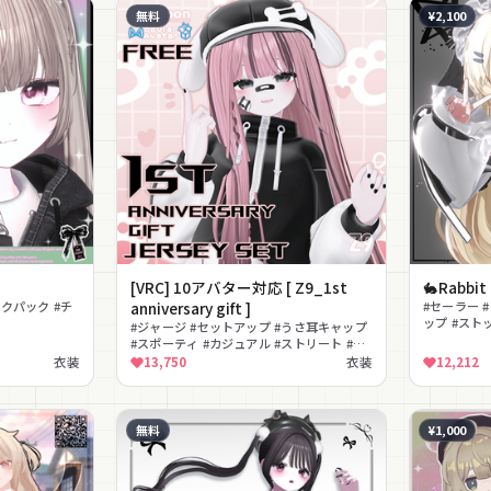
無料
¥2,100
[VRC] 10アバター対応 [ Z9_1st
🐇Rabbit
ックパック #チ
anniversary gift ]
#セーラー 
ップ #スト
#ジャージ #セットアップ #うさ耳キャップ
シー #ガー
#スポーティ #カジュアル #ストリート #無
料 #MA対応 #lilToon対応 #ツートン
衣装
13,750
衣装
12,212
無料
¥1,000