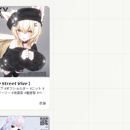
 𝙎𝙩𝙧𝙚𝙚𝙩 𝙑𝙞𝙫𝙚 】
プ #オフショルダー #ニット #
ガーリー #地雷系 #量産型 #ベレ
タイ #チェーン
衣装