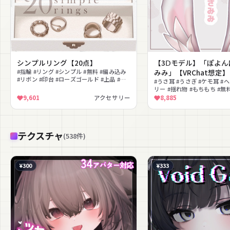
シンプルリング【20点】
【3Ⅾモデル】「ぽよん
#指輪 #リング #シンプル #無料 #編み込み
みみ」【VRChat想定】
#リボン #印台 #ローズゴールド #上品 #MA
#うさ耳 #うさぎ #ケモ耳 
対応
リー #揺れ物 #もちもち #無
9,601
アクセサリー
8,885
テクスチャ
(
538
件
)
¥300
¥333