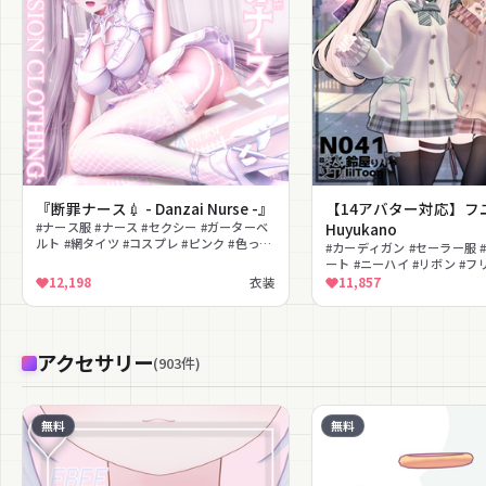
『断罪ナース💉 - Danzai Nurse -』
【14アバター対応】フ
#ナース服 #ナース #セクシー #ガーターベ
Huyukano
ルト #網タイツ #コスプレ #ピンク #色っぽ
#カーディガン #セーラー服 
い #ミニスカート #MA対応
ート #ニーハイ #リボン #フリ
生服 #ガーリー #学園
12,198
衣装
11,857
アクセサリー
(
903
件
)
無料
無料