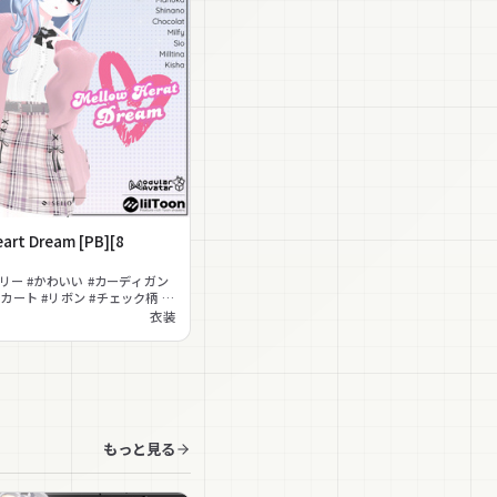
art Dream [PB][8
ーリー #かわいい #カーディガン
カート #リボン #チェック柄 #
 #学園 #MA対応
衣装
もっと見る