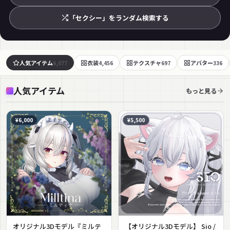
「セクシー」をランダム検索する
人気アイテム
衣装
テクスチャ
アバター
6,077
4,456
697
336
人気アイテム
もっと見る
¥6,000
¥5,500
オリジナル3Dモデル『ミルテ
【オリジナル3Dモデル】 Sio /