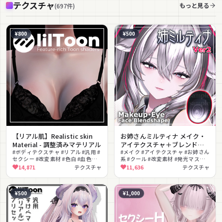
テクスチャ
もっと見る
(
697
件
)
¥800
¥500
【リアル肌】Realistic skin
お姉さんミルティナ メイク・
Material - 調整済みマテリアル
アイテクスチャ＋ブレンドシ
#ボディテクスチャ #リアル #汎用 #
ェイプ
#メイク #アイテクスチャ #お姉さん
セクシー #改変素材 #色白 #血色感 #
系 #クール #改変素材 #発光マスク
撮影向け #マットキャップ #ノーマ
#PSD付き #メイクテクスチャ #シェ
14,871
テクスチャ
11,636
テクスチャ
ルマップ
イプキー #テクスチャ
¥500
¥1,000