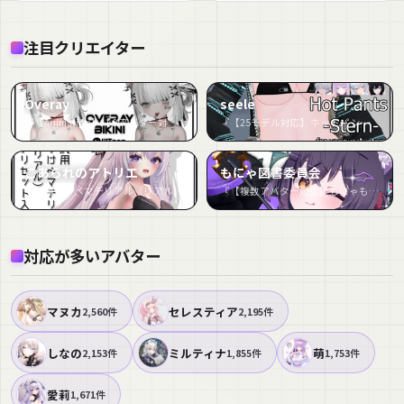
注目クリエイター
Overay
seele
『【Animation】【 9アバター対応】 Overay Bikini 【VRChat想定】』など117件
『【25モデル対応】ホットパンツ・シュテルン - Hot Pants -Stern- For 25 Avatar』など90件
こあられのアトリエ
もにゃ図書委員会
『汎用スケベマテリアル（リアルタイプ）』など68件
『【複数アバター対応】もにゃもにゃジャケット２』など62件
対応が多いアバター
マヌカ
セレスティア
2,560件
2,195件
しなの
ミルティナ
萌
2,153件
1,855件
1,753件
愛莉
1,671件