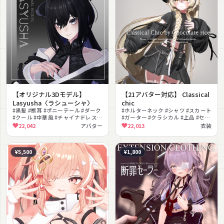
【オリジナル3Dモデル】
【21アバター対応】 Classical
Lasyusha〈ラシューシャ〉
chic
#黒髪 #獣耳 #ポニーテール #ダーク
#ホルターネック #シャツ #スカート
#クール #中華風 #チャイナドレス #
#ガーター #クラシカル #上品 #セク
ネイル #もちふぃった〜対応 #MA対
シー #きれいめ #ベレー帽 #サスペ
22,042
アバター
22,013
衣装
応
ンダー
¥5,500
¥1,800