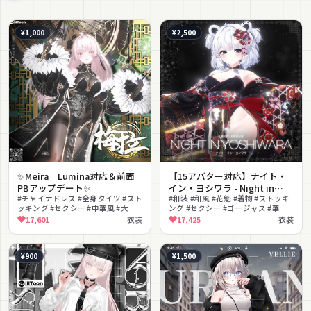
¥1,000
¥2,500
✨Meira｜Lumina対応＆前面
【15アバター対応】ナイト・
PBアップデート✨
イン・ヨシワラ - Night in
#チャイナドレス #全身タイツ #スト
Yoshiwara【MA対応】
#和装 #和風 #花魁 #着物 #ストッキ
ッキング #セクシー #中華風 #大人
ング #セクシー #ゴージャス #華や
っぽい #和傘 #刺繍 #エレガント #ボ
か #MA対応 #lilToon対応
17,601
衣装
17,425
衣装
ディスーツ
¥900
¥1,500