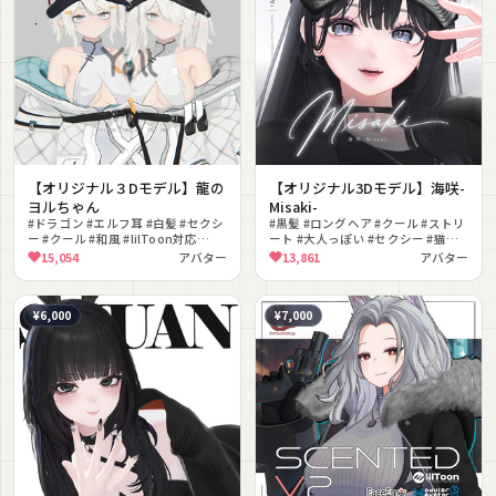
【オリジナル３Dモデル】龍の
【オリジナル3Dモデル】海咲-
ヨルちゃん
Misaki-
#ドラゴン #エルフ耳 #白髪 #セクシ
#黒髪 #ロングヘア #クール #ストリ
ー #クール #和風 #lilToon対応
ート #大人っぽい #セクシー #猫耳 #
#PhysBone対応 #VRChat #グレー
しっぽ #改変向け #リアル系
15,054
アバター
13,861
アバター
¥6,000
¥7,000