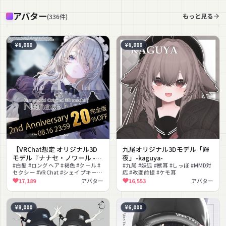
アバター
もっと見る
(
336
件
)
¥6,000
¥6,000
【VRChat想定 オリジナル3D
九尾オリジナル3Dモデル「輝
モデル『ナナセ・ノワール -
夜」-kaguya-
Nanase Noir-』Gen2.2
#白髪 #ロングヘア #褐色 #クール #
#九尾 #妖狐 #獣耳 #しっぽ #MMD対
セクシー #VRChat #シェイプキー #
応 #改変前提 #ケモ耳
なでなでギミック #ミステリアス #
17,189
アバター
16,553
アバター
大人っぽい
¥8,000
¥6,000