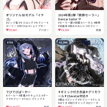
オリジナル3Dモデル「イチ
2024年第1弾『断罪セーラー』
ゴ」
Danzai Sailor 💜
#ピンク髪 #セミロング #セクシー #
#セーラー服 #制服 #ハーネス #眼帯
ガーリー #VRChat #シェイプキー #
#地雷系 #病みかわいい #セクシー #
下着 #ハーネス #Tシャツ #大人っぽ
手枷 #ローファー #ダーク
20,687
アバター
19,933
衣装
い
¥750
¥2,000
でびでびぱーかー
✟ギミック付き衣装✟グリモワ
#パーカー #悪魔 #サキュバス #ダー
ール✟15avatar対応✟
ク #セクシー #クロップトップ #フ
#魔女 #ゴシック #セクシー #ドレス
ード付き #ハロウィン #クール #チ
#ほうき #飛行ギミック #ロリータ #
ェーン
ハーネス #ランタン #コルセット
19,856
衣装
19,192
衣装