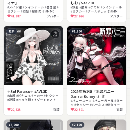
ィナ』
しお / ver.2.01
#メイド服 #ツインテール #巻き髪 #
#銀髪 #猫耳 #ケモ耳 #ツインテール
セクシー #銀髪 #撮影向け #MMD対
#セクシー #クール #しっぽ #MMD
応 #PSD付き
対応 #AFKモーション #lilToon対応
41,887
アバター
27,926
アバター
無料
¥1,800
✨Sol Paraiso✨ #AVL3D
2025年第1弾『断罪バニー -
#水着 #ビキニ #パーカー #セクシー
Danzai Bunny -』🐰
#夏服 #ヒョウ柄 #リゾート #マリン
#バニースーツ #バニーガール #ダー
#無料 #ハイヒール
ク #セクシー #ハーネス #網タイツ #
ハイヒール #チョーカー #十字架 #
22,735
衣装
22,591
衣装
クール
¥6,000
¥2,100