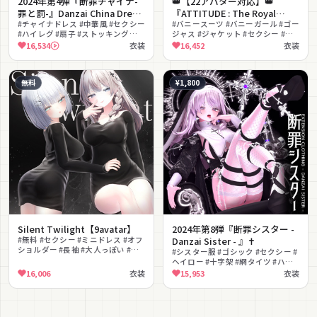
2024年第4弾『断罪チャイナ-
👑【22アバター対応】👑
罪と罰-』Danzai China Dress
『ATTITUDE : The Royal
💜
#チャイナドレス #中華風 #セクシー
Bunny』🐰#Libero_Boutique
#バニースーツ #バニーガール #ゴー
#ハイレグ #扇子 #ストッキング
ジャス #ジャケット #セクシー #網
#MA対応 #lilToon対応 #ダーク #和
タイツ #リボン #ネクタイ #エレガ
16,534
衣装
16,452
衣装
柄
ント #ラグジュアリー
無料
¥1,800
Silent Twilight【9avatar】
2024年第8弾『断罪シスター -
#無料 #セクシー #ミニドレス #オフ
Danzai Sister - 』✝
ショルダー #長袖 #大人っぽい #シ
#シスター服 #ゴシック #セクシー #
ンプル #タイト #クール #色気
ヘイロー #十字架 #網タイツ #ハー
ネス #ロングブーツ #病みかわいい
16,006
衣装
15,953
衣装
#修道服