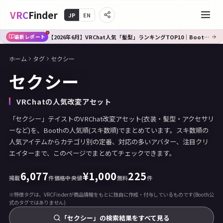
VRC
Finder
JP
EN
【2026年6月】VRChat人気「髪型」ランキングTOP10｜Booth傾向分析
最新レポート
ホーム
タグ
セクシー
セクシー
VRChatの人気改変アセット
「セクシー」テイストのVRChat改変アセット(衣装・髪型・アクセサリ
ーなど)を、Boothの人気順(スキ数順)でまとめています。スキ数順の
人気アイテムからカテゴリ別の定番、対応の多いアバター、注目クリ
エイターまで、このページでまとめてチェックできます。
6,077
¥
1,000
225
掲載
件
価格中央値
無料
件
※特徴タグは、VRCFinderが商品情報をもとに独自に作成・付与しているものです(Booth公
式のタグではありません)
「セクシー」の検索結果をすべて見る