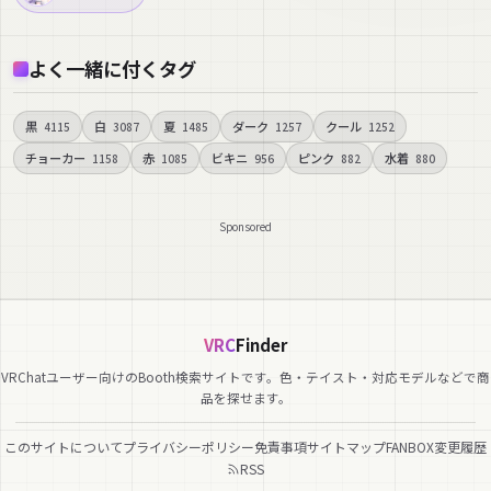
よく一緒に付くタグ
黒
白
夏
ダーク
クール
4115
3087
1485
1257
1252
チョーカー
赤
ビキニ
ピンク
水着
1158
1085
956
882
880
Sponsored
VRC
Finder
VRChatユーザー向けのBooth検索サイトです。色・テイスト・対応モデルなどで商
品を探せます。
このサイトについて
プライバシーポリシー
免責事項
サイトマップ
FANBOX
変更履歴
RSS