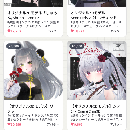
オリジナル3Dモデル「しゅあ
オリジナル3Dモデル
ん/Shuan」Ver.1.3
ScentedV2【センティッド
#黒髪 #ロングヘア #ぱっつん前髪 #
V2】
#狼耳 #ケモ耳 #銀髪 #大人っぽい #
うさ耳 #ダーク #セクシー #クール #
セクシー #ウェーブヘア #クール
ショートパンツ #ガーターベルト #
#VRChat #lilToon対応 #MA対応
12,213
アバター
10,772
アバター
ネイル
¥5,500
¥5,800
【オリジナル3Dモデル】リー
【オリジナル3Dモデル】シア
ファ
ン - Cian #Cian3D
#ケモ耳 #チャイナドレス #色気 #和
#銀髪 #ツインテール #ケモ耳 #薔薇
風 #セクシー #撮影向け #VRM対応
#セクシー #クール #ガーリー #色変
#PSD付き #オッドアイ #むちむち
え #PSD付き #VRM対応
10,296
アバター
9,866
アバター