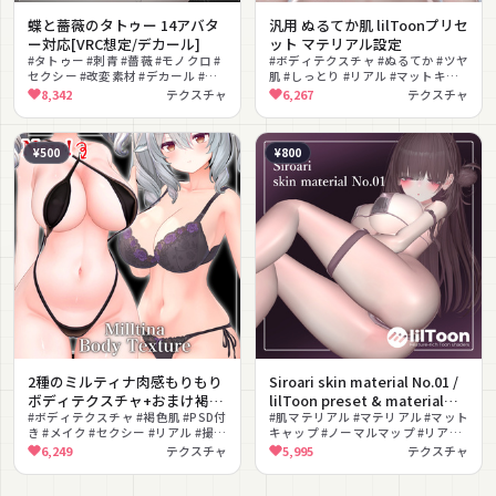
蝶と薔薇のタトゥー 14アバタ
汎用 ぬるてか肌 lilToonプリセ
ー対応[VRC想定/デカール]
ット マテリアル設定
#タトゥー #刺青 #薔薇 #モノクロ #
#ボディテクスチャ #ぬるてか #ツヤ
セクシー #改変素材 #デカール #テ
肌 #しっとり #リアル #マットキャ
クスチャ素材 #テクスチャ
ップ #ノーマルマップ #汎用 #色っ
8,342
テクスチャ
6,267
テクスチャ
ぽい #lilToon対応
¥500
¥800
2種のミルティナ肉感もりもり
Siroari skin material No.01 /
ボディテクスチャ+おまけ褐色
lilToon preset & material
肌テクスチャ ✧Milltina Body
#ボディテクスチャ #褐色肌 #PSD付
setup
#肌マテリアル #マテリアル #マット
き #メイク #セクシー #リアル #撮影
キャップ #ノーマルマップ #リアル
Texture✧
向け #テクスチャ #メイクテクスチ
#セクシー #撮影向け #lilToon対応
6,249
テクスチャ
5,995
テクスチャ
ャ
#テクスチャ