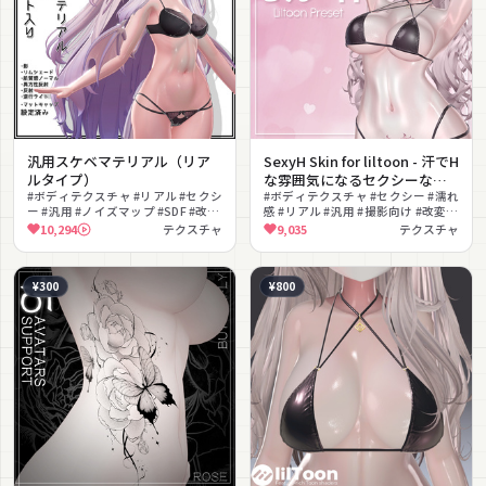
汎用スケベマテリアル（リア
SexyH Skin for liltoon - 汗でH
ルタイプ）
な雰囲気になるセクシーな肌
#ボディテクスチャ #リアル #セクシ
素材
#ボディテクスチャ #セクシー #濡れ
ー #汎用 #ノイズマップ #SDF #改変
感 #リアル #汎用 #撮影向け #改変素
素材 #ノーマルマップ #lilToon対応
材 #マットキャップ #ノーマルマッ
10,294
テクスチャ
9,035
テクスチャ
プ
¥300
¥800