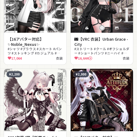
【16アバター対応】
🌃【VRC 衣装】Urban Grace -
✨Noble_Nexus✨
City
#シャツ #ブラウス #スカート #パン
#ストリート #クール #オフショルダ
ツ #ストッキング #カジュアル #セ
ー #ショートパンツ #ニーハイ #ベ
クシー #きれいめ #普段着 #シック
レー帽 #ロングコート #チェーン #
17,064
衣装
16,644
衣装
セクシー #ストッキング
¥2,200
¥2,000