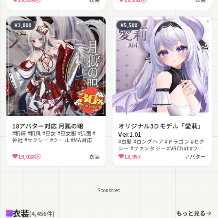
¥2,000
¥5,500
18アバター対応 月狐の眼
オリジナル3Ｄモデル「愛莉」
#和装 #和風 #巫女 #巫女服 #狐面 #
Ver.1.01
神社 #セクシー #クール #MA対応
#白髪 #ロングヘア #ドラゴン #セク
#lilToon対応
シー #ファンタジー #VRChat #フル
トラ対応 #シェイプキー #人外
19,028
衣装
18,957
アバター
Sponsored
衣装
もっと見る
(
4,456
件
)