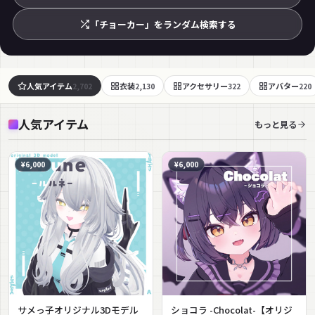
「チョーカー」をランダム検索する
人気アイテム
衣装
アクセサリー
アバター
2,702
2,130
322
220
人気アイテム
もっと見る
¥6,000
¥6,000
サメっ子オリジナル3Dモデル
ショコラ -Chocolat-【オリジ