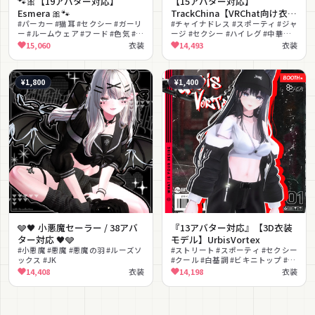
🐾🎀【19アバター対応】
【15アバター対応】
Esmera 🎀🐾
TrackChina【VRChat向け衣装
#パーカー #猫耳 #セクシー #ガーリ
モデル】
#チャイナドレス #スポーティ #ジャ
ー #ルームウェア #フード #色気 #ス
ージ #セクシー #ハイレグ #中華風 #
マホギミック #MA対応 #lilToon対
近未来 #ブーツ #MA対応 #lilToon
15,060
衣装
14,493
衣装
応
対応
¥1,800
¥1,400
🩶🖤 小悪魔セーラー / 38アバ
『13アバター対応』【3D衣装
ター対応 🖤🩶
モデル】UrbisVortex
#小悪魔 #悪魔 #悪魔の羽 #ルーズソ
#ストリート #スポーティ #セクシー
ックス #JK
#クール #白基調 #ビキニトップ #ジ
ャケット #キャップ #へそ出し
14,408
衣装
14,198
衣装
#lilToon対応