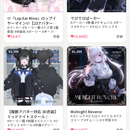
🩷『Lop Ear Mine』ロップイ
でびでびぱーかー
ヤーマイン🩷【23アバター対
#パーカー #悪魔 #サキュバス #ダー
ク #セクシー #クロップトップ #フ
応】
#パーカー #セーラー服 #うさ耳 #量
ード付き #ハロウィン #クール #チ
産型 #地雷系 #ガーリー #オーバー
ェーン
サイズ #ブラウス #スカート #リュ
19,877
衣装
19,856
衣装
ック
¥2,300
¥1,600
【複数アバター対応 3D衣装】
Midnight Reverie
ミッドナイトスクール /
#ゴシック #ゴスロリ #フリル #パフ
スリーブ #チェーン #十字架 #ガー
MIDNIGHT SCHOOL
#セーラー服 #制服 #ストリート #ジ
ターベルト #セクシー #エレガント
ャケット #クール #学園 #プリーツ
#ロリータ
スカート #ニーハイ #ハーネス #ガ
19,646
衣装
17,507
衣装