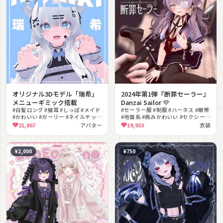
オリジナル3Dモデル「瑞希」
2024年第1弾『断罪セーラー』
メニューギミック搭載
Danzai Sailor 💜
#白髪ロング #猫耳 #しっぽ #メイド
#セーラー服 #制服 #ハーネス #眼帯
#かわいい #ガーリー #ネイルチップ
#地雷系 #病みかわいい #セクシー #
#メニューギミック #ワープ #色変え
手枷 #ローファー #ダーク
21,867
アバター
19,933
衣装
¥2,000
¥750