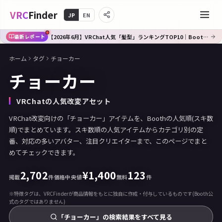
VRC
Finder
JP
EN
【2026年6月】VRChat人気「髪型」ランキングTOP10｜Booth傾向分析
最新レポート
ホーム
タグ
チョーカー
チョーカー
VRChatの人気改変アセット
VRChat改変向けの「チョーカー」アイテムを、Boothの人気順(スキ数
順)でまとめています。スキ数順の人気アイテムからカテゴリ別の定
番、対応の多いアバター、注目クリエイターまで、このページでまと
めてチェックできます。
2,702
¥
1,400
123
掲載
件
価格中央値
無料
件
※特徴タグは、VRCFinderが商品情報をもとに独自に作成・付与しているものです(Booth公
式のタグではありません)
「チョーカー」の検索結果をすべて見る