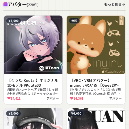
アバター
もっと見る
(
220
件
)
¥6,000
無料
【くうた-Kuuta-】オリジナル
【VRC・VRM アバター】
3Dモデル #Kuuta3D
inuinu いぬいぬ 【Quest対
#銀髪 #ショートヘア #猫耳 #しっぽ
応】
#ケモノ #マスコット #しばいぬ #無
#少年 #男性向け #ボーイッシュ #ク
料 #色変更可能 #Quest対応 #VRM
ール #座りポーズ #ハンドサイン
対応 #PhysBone対応 #VRChat
14,411
アバター
14,361
アバター
#MMD対応
¥6,000
¥6,000