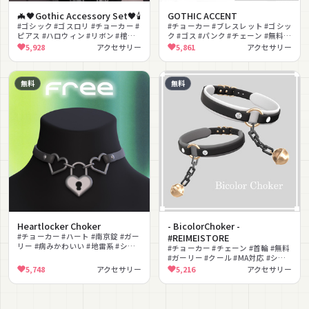
🦇🖤Gothic Accessory Set🖤🕯️
GOTHIC ACCENT
#ゴシック #ゴスロリ #チョーカー #
#チョーカー #ブレスレット #ゴシッ
ピアス #ハロウィン #リボン #棺桶 #
ク #ゴス #パンク #チェーン #無料 #
ダーク #クラシカル #レース
スタッズ #ダーク
5,928
アクセサリー
5,861
アクセサリー
無料
無料
Heartlocker Choker
- BicolorChoker -
#チョーカー #ハート #南京錠 #ガー
#REIMEISTORE
リー #病みかわいい #地雷系 #シン
#チョーカー #チェーン #首輪 #無料
プル #VRoid #かわいい
#ガーリー #クール #MA対応 #シェ
イプキー #シンプル #汎用
5,748
アクセサリー
5,216
アクセサリー