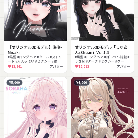
【オリジナル3Dモデル】海咲-
オリジナル3Dモデル「しゅあ
Misaki-
ん/Shuan」Ver.1.3
#黒髪 #ロングヘア #クール #ストリ
#黒髪 #ロングヘア #ぱっつん前髪 #
ート #大人っぽい #セクシー #猫耳 #
うさ耳 #ダーク #セクシー #クール #
しっぽ #改変向け #リアル系
ショートパンツ #ガーターベルト #
13,861
アバター
12,213
アバター
ネイル
¥5,000
¥6,000