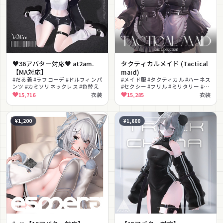
♥36アバター対応♥ at2am.
タクティカルメイド (Tactical
【MA対応】
maid)
#だる着 #ラフコーデ #ドルフィンパ
#メイド服 #タクティカル #ハーネス
ンツ #カミソリネックレス #色替え
#セクシー #フリル #ミリタリー #ベ
ルト #lilToon対応 #PhysBone対応
15,716
衣装
15,285
衣装
#網タイツ
¥1,200
¥1,600