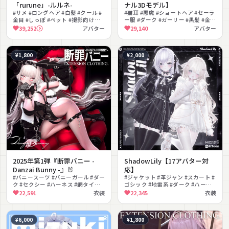
「rurune」-ルルネ-
ナル3Dモデル】
#サメ #ロングヘア #白髪 #クール #
#猫耳 #悪魔 #ショートヘア #セーラ
金目 #しっぽ #ペット #撮影向け
ー服 #ダーク #ガーリー #黒髪 #金目
#MMD対応 #PSD付き
#撮影向け #MMD対応
39,252
アバター
29,140
アバター
¥1,800
¥2,000
2025年第1弾『断罪バニー -
ShadowLily【17アバター対
Danzai Bunny -』🐰
応】
#バニースーツ #バニーガール #ダー
#ジャケット #革ジャン #スカート #
ク #セクシー #ハーネス #網タイツ #
ゴシック #地雷系 #ダーク #ハーネ
ハイヒール #チョーカー #十字架 #
ス #ガーター #チェーン #冬服
22,591
衣装
22,345
衣装
クール
¥6,000
¥1,800