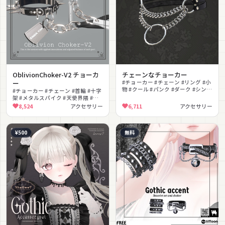
OblivionChoker-V2 チョーカ
チェーンなチョーカー
ー
#チョーカー #チェーン #リング #小
物 #クール #パンク #ダーク #シンプ
#チョーカー #チェーン #首輪 #十字
ル #無料 #改変
架 #メタルスパイク #天使界隈 #地
雷系 #サブカル #ロック #ドッグタ
8,524
アクセサリー
6,711
アクセサリー
グ
¥500
無料