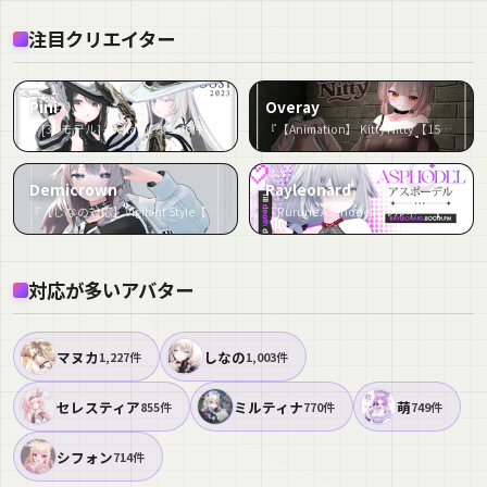
注目クリエイター
Pini
Overay
『[3Dモデル] - Bella -』など46件
『【Animation】 Kitty Nitty 【15アバター対応】』など38件
Demicrown
Rayleonard
『【しなの対応】Vigilant Style【VRChat】』など36件
『Rurune Asphodel - ルルネ・【アスフォーデル】』など36件
対応が多いアバター
マヌカ
しなの
1,227件
1,003件
セレスティア
ミルティナ
萌
855件
770件
749件
シフォン
714件