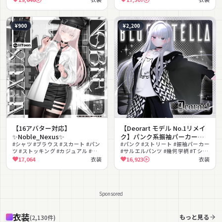
ーター
¥900
¥2,200
【16アバター対応】
【Deorart モデル No.1リメイ
✨Noble_Nexus✨
ク】パンク系振袖パーカー・
#シャツ #ブラウス #スカート #パン
サルエルパンツコーデセット
#パンク #ストリート #振袖パーカー
ツ #ストッキング #カジュアル #セ
#サルエルパンツ #幾何学柄 #Tシャ
＆とろとろねこNECOLA
クシー #きれいめ #普段着 #シック
ツ #カジュアル #ぬいぐるみ #MA対
17,064
衣装
16,923
衣装
#BLUESTELLA
応 #lilToon対応
Sponsored
衣装
もっと見る
(
2,130
件
)