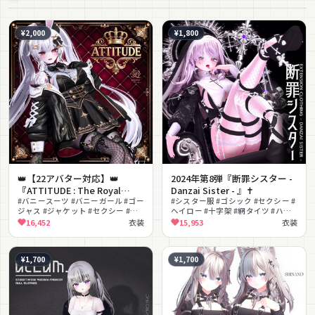
¥2,000
¥1,800
👑【22アバター対応】👑
2024年第8弾『断罪シスター -
『ATTITUDE : The Royal
Danzai Sister - 』✝
Bunny』🐰#Libero_Boutique
#バニースーツ #バニーガール #ゴー
#シスター服 #ゴシック #セクシー #
ジャス #ジャケット #セクシー #網
ヘイロー #十字架 #網タイツ #ハー
タイツ #リボン #ネクタイ #エレガ
ネス #ロングブーツ #病みかわいい
16,452
衣装
15,953
衣装
ント #ラグジュアリー
#修道服
¥1,700
¥1,700