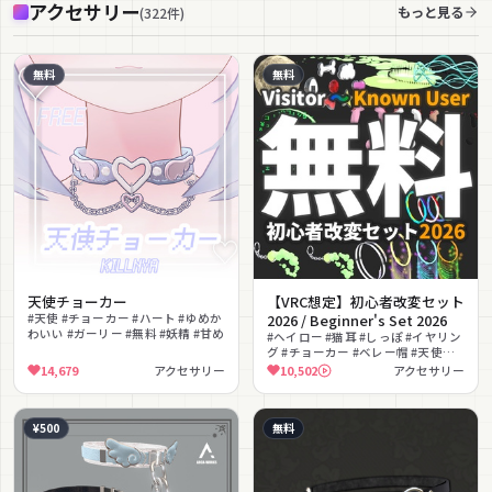
アクセサリー
もっと見る
(
322
件
)
無料
無料
天使チョーカー
【VRC想定】初心者改変セット
#天使 #チョーカー #ハート #ゆめか
2026 / Beginner's Set 2026
わいい #ガーリー #無料 #妖精 #甘め
#ヘイロー #猫耳 #しっぽ #イヤリン
グ #チョーカー #ベレー帽 #天使の
羽 #無料 #MA対応 #ヘッドホン
14,679
アクセサリー
10,502
アクセサリー
¥500
無料