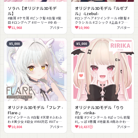
ソラハ【オリジナル3Dモデ
オリジナル3Dモデル『ルゼブ
ル】
ル』-Lzebul-
#猫耳 #ケモ耳 #ピンク髪 #白髪 #紫
#ロングヘア #ツインテール #銀髪 #
目 #ロングヘア #ガーリー #ゆめか
クラシカル #ゴシック #上品 #フリ
わいい #リボン #ハイヒール
ル #美少女 #lilToon対応
11,968
アバター
10,990
アバター
#PhysBone対応
¥5,000
¥5,000
オリジナル3Dモデル「フレア -
オリジナル3Dモデル「りり
Flare-」
か」-ririka-
#ツインテール #白髪 #天使 #ふわふ
#金髪 #ツインテール #ぱっつん前髪
わ #美少女 #幼女 #MA対応 #lilToon
#しっぽ #悪魔 #地雷系 #病みかわい
対応 #Quest対応 #フルトラ対応
い #ガーリー #ニーハイ #髪型バリ
10,804
アバター
10,437
アバター
エーション