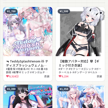
¥1,700
¥1,500
🔫 TeddySplashVenom 🧸 テ
【複数アバター対応】孽【ギ
ディスプラッシュヴェノム
ミック付き衣装】
【16アバター対応】
#量産型 #地雷系 #ビキニ #水着 #水
#ダーク #セクシー #ゴシック #ガー
鉄砲 #射撃ギミック #ギンガムチェ
ターベルト #ボンデージ #ベルト #
ック #ゆめかわいい #セクシー #MA
悪魔 #MA対応 #lilToon対応
9,316
衣装
9,234
衣装
対応
¥1,300
¥1,350