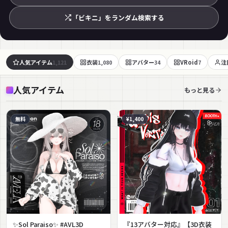
「ビキニ」をランダム検索する
人気アイテム
衣装
アバター
VRoid
注
1,121
1,080
34
7
人気アイテム
もっと見る
無料
¥1,400
✨Sol Paraiso✨ #AVL3D
『13アバター対応』【3D衣装