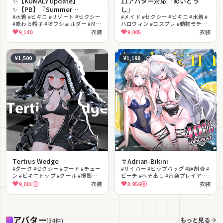
✨【KUMALY update】
11アバター対応「めいどう
✨【PB】『Summer
し」
Holiday』
#水着 #ビキニ #リゾート #セクシー
#メイド #セクシー #ビキニ #水着 #
#麦わら帽子 #オフショルダー #MA
ハロウィン #コスプレ #動物モチー
対応 #lilToon対応 #PhysBone対応
フ #ネタ #かわいい #MA対応
9,140
衣装
9,005
衣装
#ロングスカート
¥1,500
¥1,190
Tertius Wedge
👙Adrian-Bikini
#ダーク #セクシー #フード #チェー
#サイバー #ヒップバッグ #絆創膏 #
ン #ビキニトップ #クール #撮影向
ビーチ #へそ出し #音楽プレイヤー
け
#モノキニ #ギミック
9,001
衣装
8,956
衣装
アバター
もっと見る
(
34
件
)