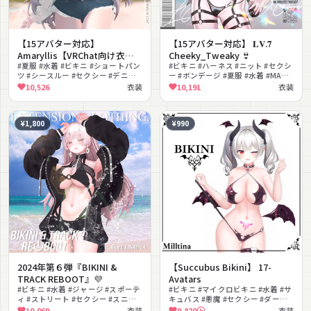
【15アバター対応】
【15アバター対応】 𝐋𝐕.𝟕
Amaryllis【VRChat向け衣装
Cheeky_Tweaky 👙
モデル】
#夏服 #水着 #ビキニ #ショートパン
#ビキニ #ハーネス #ニット #セクシ
ツ #シースルー #セクシー #デニム #
ー #ボンデージ #夏服 #水着 #MA対
サンダル #タンクトップ #リゾート
応 #lilToon対応
10,526
衣装
10,191
衣装
¥1,800
¥990
2024年第６弾『BIKINI &
【Succubus Bikini】 17-
TRACK REBOOT』💜
Avatars
#ビキニ #水着 #ジャージ #スポーテ
#ビキニ #マイクロビキニ #水着 #サ
ィ #ストリート #セクシー #スニー
キュバス #悪魔 #セクシー #ダーク #
カー #夏服 #MA対応 #lilToon対応
小悪魔 #PhysBone対応 #lilToon対
10,069
衣装
9,820
衣装