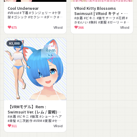
Cool Underwear
VRoid Kitty Blossoms
#VRoid #下着 #ランジェリー #十字
Swimsuit | VRoid キティ・ブ
架 #ゴシック #セクシー #ダーク #無
ロッサム水着
#水着 #ビキニ #猫モチーフ #花柄 #
料 #病みかわいい
かわいい #無料 #夏服 #ガーリー #色
変え #VRoid
675
VRoid
366
VRoid
¥3,000
【VRMモデル】Rem :
Swimsuit Ver. (レム / 雷姆)
Ver. 1.5.0
#水着 #ビキニ #猫耳 #ショートヘア
#青髪 #二次創作 #VRM #夏服 #セク
シー #リゼロ
311
VRoid