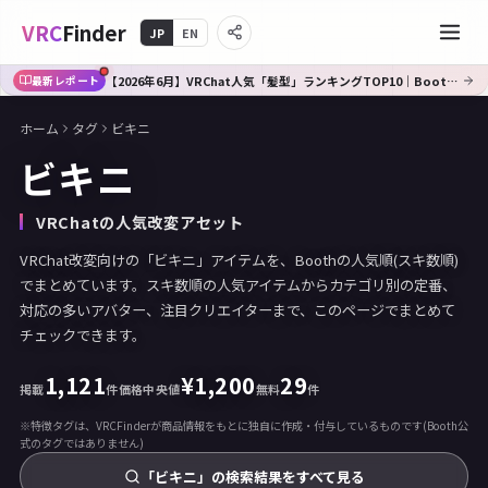
VRC
Finder
JP
EN
【2026年6月】VRChat人気「髪型」ランキングTOP10｜Booth傾向分析
最新レポート
ホーム
タグ
ビキニ
ビキニ
VRChatの人気改変アセット
VRChat改変向けの「ビキニ」アイテムを、Boothの人気順(スキ数順)
でまとめています。スキ数順の人気アイテムからカテゴリ別の定番、
対応の多いアバター、注目クリエイターまで、このページでまとめて
チェックできます。
1,121
¥
1,200
29
掲載
件
価格中央値
無料
件
※特徴タグは、VRCFinderが商品情報をもとに独自に作成・付与しているものです(Booth公
式のタグではありません)
「ビキニ」の検索結果をすべて見る