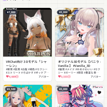
¥7,000
¥5,000
VRChat向け３Dモデル「シャ
オリジナル3Dモデル【バニラ -
ーレン」
Vanilla-】 #Vanilla_3D
#獣耳 #狐耳 #白髪 #褐色 #セクシー
#猫耳 #メイド #ゆめかわいい #セク
#ストリート #そばかす #オッドアイ
シー #ガーリー #顔芸 #豊富な表情 #
#ガーターベルト #撮影向け
チャイナドレス #ビキニ #AVAKIN共
4,669
アバター
3,555
アバター
通素体
¥1,500
¥5,000