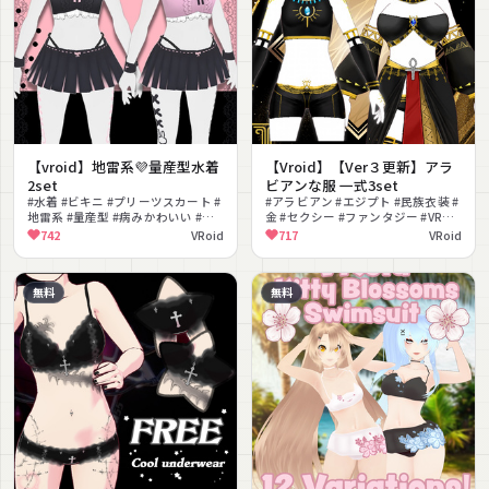
【vroid】地雷系💜量産型水着
【Vroid】【Ver３更新】アラ
2set
ビアンな服 一式3set
#水着 #ビキニ #プリーツスカート #
#アラビアン #エジプト #民族衣装 #
地雷系 #量産型 #病みかわいい #ゆ
金 #セクシー #ファンタジー #VRoid
めかわいい #リボン #十字架 #タト
テクスチャ
742
VRoid
717
VRoid
ゥー
無料
無料