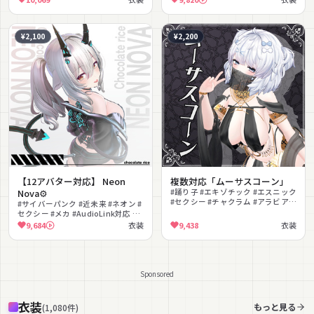
応
¥2,100
¥2,200
【12アバター対応】 Neon
複数対応「ムーサスコーン」
Nova⚙️
#踊り子 #エキゾチック #エスニック
#セクシー #チャクラム #アラビアン
#サイバーパンク #近未来 #ネオン #
#へそ出し #撮影向け
セクシー #メカ #AudioLink対応 #
撮影向け #ギミック #しっぽ #角
9,684
衣装
9,438
衣装
Sponsored
衣装
もっと見る
(
1,080
件
)