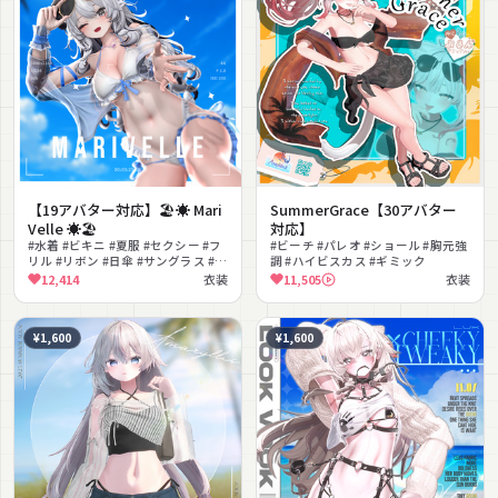
【19アバター対応】🏖️☀️ Mari
SummerGrace【30アバター
Velle ☀️🏖️
対応】
#水着 #ビキニ #夏服 #セクシー #フ
#ビーチ #パレオ #ショール #胸元強
リル #リボン #日傘 #サングラス #浮
調 #ハイビスカス #ギミック
き輪 #リゾート
12,414
衣装
11,505
衣装
¥1,600
¥1,600