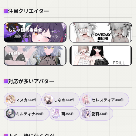
注目クリエイター
もにゃ図書委員会
Overay
『【複数アバター対応】もにゃもにゃジャケット２』など50件
『【Animation】【 9アバター対応】 Overay Bikini 【VRChat想定】』など30件
seele
くらくら
『【ルルネ用】メッシュシャツ/ 上着・ツクンフト/ ホットパンツ・シュテルン/ シンプルビキニ - Fishnet Shirt/ Jacket -Zukunft /Hot Pants -Stern- / Simple Bikini - For Rurune』など24件
『【Shinra(森羅)用】 FRILL BIKINI』など18件
対応が多いアバター
マヌカ
しなの
セレスティア
544件
444件
440件
ミルティナ
萌
愛莉
394件
355件
338件
よく一緒に付くタグ