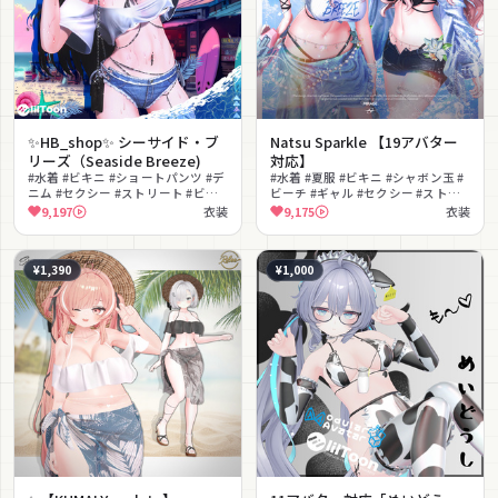
✨HB_shop✨ シーサイド・ブ
Natsu Sparkle 【19アバター
リーズ（Seaside Breeze)
対応】
#水着 #ビキニ #ショートパンツ #デ
#水着 #夏服 #ビキニ #シャボン玉 #
ニム #セクシー #ストリート #ビー
ビーチ #ギャル #セクシー #ストリ
チ #MA対応 #lilToon対応 #ホルタ
ート #MA対応 #lilToon対応
9,197
衣装
9,175
衣装
ーネック
¥1,390
¥1,000