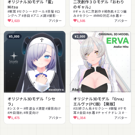
オリジナル3Dモデル「蜜」
二次創作３Ｄモデル『おわり
Mitsu
のギャル』
#獣耳 #セクシー #クール #茶髪 #ロ
#ギャル #二次創作 #褐色肌 #三つ編
ングヘア #赤目 #アニメ調 #撮影向
み #セクシー #MMD対応 #水着 #バ
け #色っぽい #MMD対応
ニー #撮影向け
2,023
アバター
1,505
アバター
¥5,000
¥2,000
オリジナル3Dモデル「シセ
オリジナル3Dモデル 『Erva』
ラ」
エルヴァ(PC版) 【廃版】
#シスター #修道女 #清楚 #撮影向け
#お姉さん系 #セクシー #銀髪 #ケモ
#片目隠れ #改変向け
耳 #金目 #水着 #チャイナドレス #バ
ニースーツ #大人っぽい #撮影向け
1,475
アバター
1,354
アバター