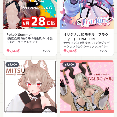
Peke×Summer
オリジナル3Dモデル「フラク
#民族衣装 #踊り子 #褐色肌 #へそ出
チャー」~FRACTURE~
し #パーフェクトシンク
VRM+VRC対応
#サキュバス #悪魔 #しっぽ #グラデ
ーション #セクシー #ファング #パ
ステル #パーフェクトシンク #VRM
2,561
アバター
2,067
アバター
対応 #ゆめかわいい
¥5,000
¥5,000