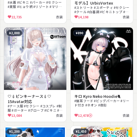
#水着 #ビキニ #パーカー #セクシー
モデル】UrbisVortex
#夏服 #ヒョウ柄 #リゾート #マリン
#ストリート #スポーティ #セクシー
#無料 #ハイヒール
#クール #白基調 #ビキニトップ #ジ
ャケット #キャップ #へそ出し
22,735
衣装
14,198
衣装
#lilToon対応
¥2,000
¥890
🤍💉ピンキーナース💉🤍
キロ Kyro Neko Hoodie🐈︎
15Avatar対応
#猫耳フード #ビッグパーカー #リー
ド付き #ネオン #夜街
#ナース服 #セクシー #コスプレ #制
服 #ガーター #グローブ #ビキニ #タ
イトワンピース #MA対応 #lilToon
13,084
衣装
12,478
衣装
対応
¥1,200
¥1,450