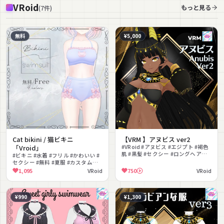
VRoid
もっと見る
(
7
件
)
無料
¥5,000
Cat bikini / 猫ビキニ
【VRM 】アヌビス ver2
「Vroid」
#VRoid #アヌビス #エジプト #褐色
肌 #黒髪 #セクシー #ロングヘア
#ビキニ #水着 #フリル #かわいい #
#cluster #VRChat #VRM対応
セクシー #無料 #夏服 #カスタムア
イテム #色変え
1,095
VRoid
750
VRoid
¥990
¥1,300