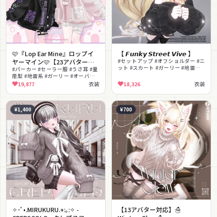
🩷『Lop Ear Mine』ロップイ
【 𝙁𝙪𝙣𝙠𝙮 𝙎𝙩𝙧𝙚𝙚𝙩 𝙑𝙞𝙫𝙚 】
ヤーマイン🩷【23アバター対
#セットアップ #オフショルダー #ニ
ット #スカート #ガーリー #地雷系 #
応】
#パーカー #セーラー服 #うさ耳 #量
量産型 #ベレー帽 #ネクタイ #チェ
産型 #地雷系 #ガーリー #オーバー
ーン
サイズ #ブラウス #スカート #リュ
19,877
衣装
18,326
衣装
ック
¥1,400
¥700
✧･ﾟ•.MIRUKURU.+:｡:✧ -
【13アバター対応】☃️