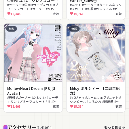
CREPSCOLO - クレプスコーロ
Winter_Glow☃️
🤍
#セーラー #学園 #カーディガン #プ
#ニット #セーター #タートルネック
リーツスカート #ガーリー #かわい
#スカート #冬服 #カジュアル #ガー
い #ベレー帽 #リボン #ニット #制服
リー #かわいい #普段着 #ナチュラ
16,885
衣装
16,765
衣装
ル
無料
無料
MellowHeart Dream [PB][8
Milsy-ミルシィー-【二周年記
Avatar]
念】
#無料 #ガーリー #かわいい #カーデ
#パジャマ #ルームウェア #ニット #
ィガン #プリーツスカート #リボン
ワンピース #ゆるかわ #部屋着 #お
#チェック柄 #ゆめかわいい #学園
やすみ #ガーリー #無料 #MA対応
16,495
衣装
15,354
衣装
#MA対応
アクセサリー
もっと見る
(
1,410
件
)