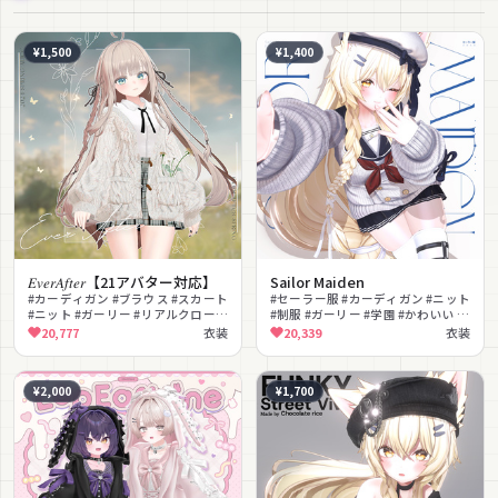
¥1,500
¥1,400
𝐸𝑣𝑒𝑟𝐴𝑓𝑡𝑒𝑟【21アバター対応】
Sailor Maiden
#カーディガン #ブラウス #スカート
#セーラー服 #カーディガン #ニット
#ニット #ガーリー #リアルクローズ
#制服 #ガーリー #学園 #かわいい #
#私服 #ナチュラル #ゆるかわ #かわ
ナチュラル #ベレー帽 #スカート
20,777
衣装
20,339
衣装
いい
¥2,000
¥1,700