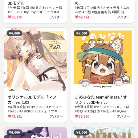
3Dモデル
の」
#ケモ耳 #猫耳 #ゆるかわ #ベレー帽
#猫耳 #三つ編み #ナチュラル #ふわ
#ニーハイ #なでなでギミック #MA
ふわ #白髪 #色変更可能 #撮影向け
対応 #lilToon対応 #PhysBone対応
#PSD付き #セミロング
50,375
アバター
49,474
アバター
#Quest対応
¥6,000
¥5,000
オリジナル3Dモデル「マヌ
まめひなた Mamehinata / オ
カ」ver1.02
リジナル3Dモデル
#猫耳 #茶髪 #お団子ヘア #ガーリー
#犬耳 #茶髪 #ツインテール #しっぽ
#かわいい #VRChat #シェイプキー
#ちび #ほのぼの #かわいい #Quest
#VRM対応 #編み込み #ナチュラル
対応 #サンバイザー #なでなでギミ
45,161
アバター
36,830
アバター
ック
¥6,000
¥6,000