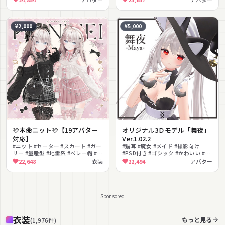
#PSD付き
¥2,000
¥5,000
🩷本命ニット🩷【19アバター
オリジナル3Ｄモデル「舞夜」
対応】
Ver.1.02.2
#ニット #セーター #スカート #ガー
#猫耳 #魔女 #メイド #撮影向け
リー #量産型 #地雷系 #ベレー帽 #ブ
#PSD付き #ゴシック #かわいい #ハ
ラウス #フレア #かわいい
ロウィン
22,648
衣装
22,494
アバター
Sponsored
衣装
もっと見る
(
1,976
件
)