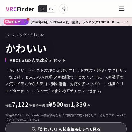
VRC
Finder
JP
EN
【2026年6月】VRChat人気「髪型」ランキングTOP10｜Booth傾向分析
最新レポート
ホーム
タグ
かわいい
かわいい
VRChatの人気改変アセット
「かわいい」テイストのVRChat改変アセット(衣装・髪型・アクセサリ
ーなど)を、Boothの人気順(スキ数順)でまとめています。スキ数順の
人気アイテムからカテゴリ別の定番、対応の多いアバター、注目クリ
エイターまで、このページでまとめてチェックできます。
7,122
¥
500
1,330
掲載
件
価格中央値
無料
件
※特徴タグは、VRCFinderが商品情報をもとに独自に作成・付与しているものです(Booth公
式のタグではありません)
「かわいい」の検索結果をすべて見る