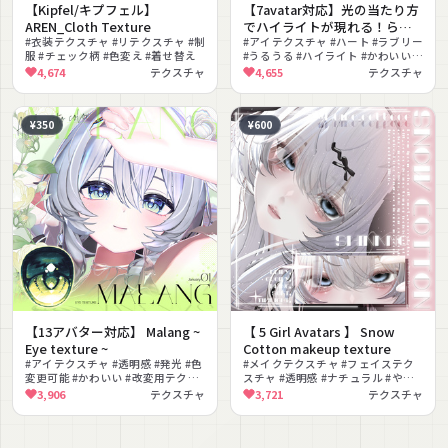
【Kipfel/キプフェル】
【7avatar対応】光の当たり方
AREN_Cloth Texture
でハイライトが現れる！らぶ
#衣装テクスチャ #リテクスチャ #制
りーばれんたいんあい＿
#アイテクスチャ #ハート #ラブリー
服 #チェック柄 #色変え #着せ替え
#うるうる #ハイライト #かわいい #
eyeTexture
発光 #テクスチャ
4,674
テクスチャ
4,655
テクスチャ
¥350
¥600
【13アバター対応】 Malang ~
【 5 Girl Avatars 】 Snow
Eye texture ~
Cotton makeup texture
#アイテクスチャ #透明感 #発光 #色
#メイクテクスチャ #フェイステク
変更可能 #かわいい #改変用テクス
スチャ #透明感 #ナチュラル #やわ
チャ
らか #PSD付き #改変
3,906
テクスチャ
3,721
テクスチャ