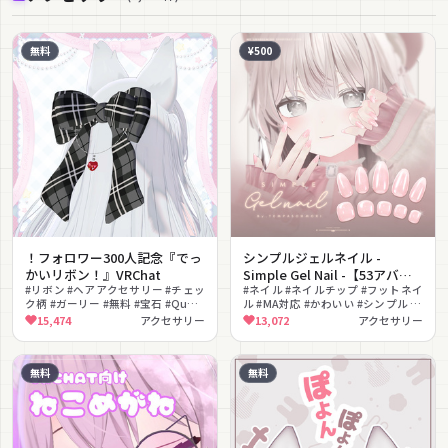
無料
¥500
！フォロワー300人記念『でっ
シンプルジェルネイル -
かいリボン！』VRChat
Simple Gel Nail -【53アバタ
#リボン #ヘアアクセサリー #チェッ
ー対応】
#ネイル #ネイルチップ #フットネイ
ク柄 #ガーリー #無料 #宝石 #Quest
ル #MA対応 #かわいい #シンプル #
対応 #かわいい #色変更可能
上品 #色変更可能 #グラデーション
15,474
アクセサリー
13,072
アクセサリー
#PhysBone揺れ
#ガーリー
無料
無料