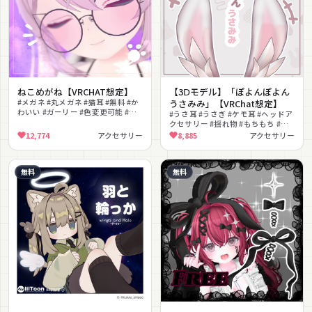
ねこめがね【VRCHAT想定】
【3Ⅾモデル】「ぽよんぽよん
#メガネ #丸メガネ #猫耳 #無料 #か
うさみみ」【VRChat想定】
わいい #ガーリー #色変更可能 #ケ
#うさ耳 #うさぎ #ケモ耳 #ヘッドア
モ耳 #ゆるかわ #シンプル
クセサリー #揺れ物 #もちもち #無
料 #かわいい
12,774
アクセサリー
8,885
アクセサリー
無料
無料