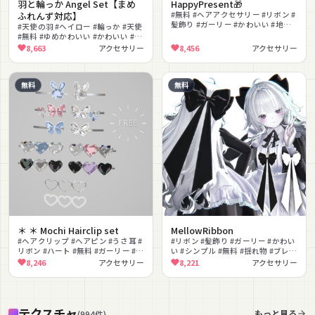
羽と輪っか Angel Set【まめ
HappyPresent🎁
ふれんず対応】
#無料 #ヘアアクセサリー #リボン #
髪飾り #ガーリー #かわいい #地雷
#天使の羽 #ヘイロー #輪っか #天使
系
#無料 #ゆめかわいい #かわいい #ふ
わふわ #ON #OFF切替
8,663
アクセサリー
8,456
アクセサリー
無料
無料
＊ ＊ Mochi Hairclip set
MellowRibbon
#ヘアクリップ #ヘアピン #うさ耳 #
#リボン #髪飾り #ガーリー #かわい
リボン #ハート #無料 #ガーリー #ゆ
い #シンプル #無料 #揺れ物 #ブレン
めかわいい #クリスタル #髪飾り
ドシェイプ #改変 #撮影向け
8,246
アクセサリー
8,221
アクセサリー
テクスチャ
もっと見る
(
994
件
)