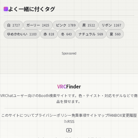
よく一緒に付くタグ
白
ガーリー
ピンク
黒
リボン
2727
2425
1789
1522
1267
ゆめかわいい
赤
冬
ナチュラル
夏
1103
828
643
569
560
Sponsored
VRC
Finder
VRChatユーザー向けのBooth検索サイトです。色・テイスト・対応モデルなどで商
品を探せます。
このサイトについて
プライバシーポリシー
免責事項
サイトマップ
FANBOX
変更履歴
RSS