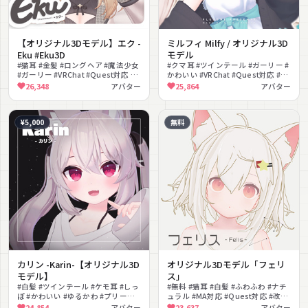
【オリジナル3Dモデル】エク -
ミルフィ Milfy / オリジナル3D
Eku #Eku3D
モデル
#猫耳 #金髪 #ロングヘア #魔法少女
#クマ耳 #ツインテール #ガーリー #
#ガーリー #VRChat #Quest対応 #
かわいい #VRChat #Quest対応 #ス
制服 #魔法エフェクト #シェイプキ
マホギミック #シェイプキー #VRM
26,348
アバター
25,864
アバター
ー
対応 #ゆめかわいい
¥5,000
無料
カリン -Karin-【オリジナル3D
オリジナル3Dモデル「フェリ
モデル】
ス」
#白髪 #ツインテール #ケモ耳 #しっ
#無料 #猫耳 #白髪 #ふわふわ #ナチ
ぽ #かわいい #ゆるかわ #プリーツ
ュラル #MA対応 #Quest対応 #改変
スカート #スニーカー #色変え
素体 #しっぽ
24,854
アバター
23,637
アバター