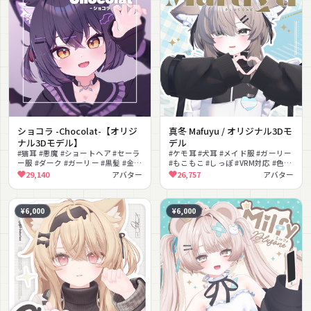
ショコラ -Chocolat-【オリジ
真冬 Mafuyu / オリジナル3Dモ
ナル3Dモデル】
デル
#猫耳 #悪魔 #ショートヘア #セーラ
#ケモ耳 #犬耳 #メイド服 #ガーリー
ー服 #ダーク #ガーリー #黒髪 #金目
#もこもこ #しっぽ #VRM対応 #色変
#撮影向け #MMD対応
更可能 #フルトラ対応 #lilToon対応
29,140
アバター
26,757
アバター
¥6,000
¥6,000