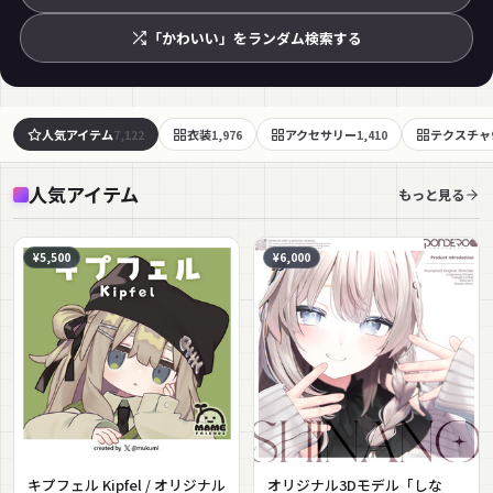
「かわいい」をランダム検索する
人気アイテム
衣装
アクセサリー
テクスチャ
7,122
1,976
1,410
人気アイテム
もっと見る
¥5,500
¥6,000
キプフェル Kipfel / オリジナル
オリジナル3Dモデル「しな