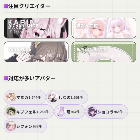
注目クリエイター
AICHAN-SHOP
猫だんご屋
『【Karin－カリン】かわいい顔メイク-テクスチャ』など52件
『「 20アバター対応 」‧₊⁺ Neko Coat ‧₊⁺』など47件
Yune-Yune
もちのこものや
『★Ribbreeze Hair ★ 【PB】 【11 Avatars】』など39件
『【キプフェル対応】まわる！ねこヘイロー』など36件
対応が多いアバター
マヌカ
しなの
1,744件
1,301件
キプフェル
萌
ショコラ
1,236件
967件
963件
シフォン
955件