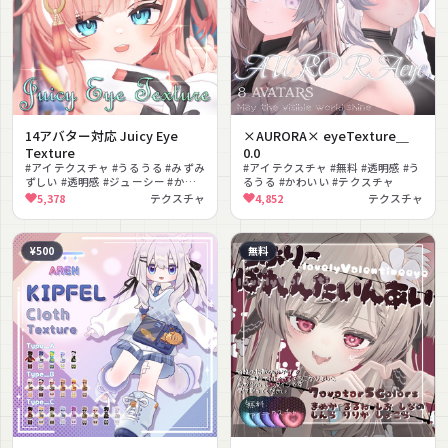
14アバター対応 Juicy Eye
×AURORA× eyeTexture＿
Texture
0.0
#アイテクスチャ #うるうる #みずみ
#アイテクスチャ #無料 #透明感 #う
ずしい #透明感 #ジューシー #かわ
るうる #かわいい #テクスチャ
いい #色変え #テクスチャ
5,378
テクスチャ
4,852
テクスチャ
¥500
無料