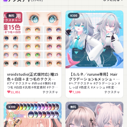
無料
¥300
vroidstudio(正式版対応) 瞳15
【ルルネ／rurune専用】Hair
色＋白目＋まつ毛のテクスチ
グラデーション&メッシュ・尻
ャー
#アイテクスチャ #VRoid #無料 #ま
尾グラデーション
#ヘアテクスチャ #グラデーション #
つ毛 #白目 #汎用 #改変素材 #テクス
しっぽ #色変え #メッシュ #改変素
チャ素材
材 #毛先 #テクスチャ
11,851
テクスチャ
7,186
テクスチャ
¥300
無料