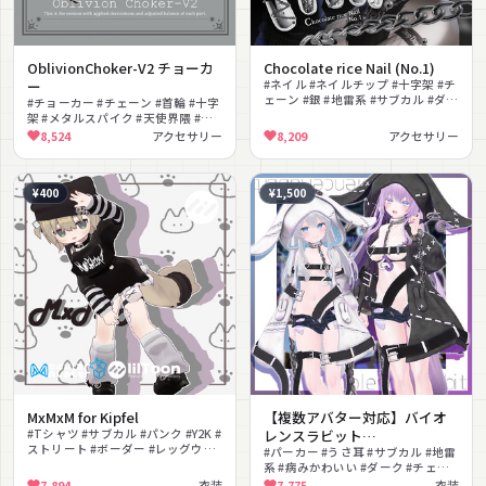
OblivionChoker-V2 チョーカ
Chocolate rice Nail (No.1)
ー
#ネイル #ネイルチップ #十字架 #チ
ェーン #銀 #地雷系 #サブカル #ダー
#チョーカー #チェーン #首輪 #十字
ク #クール #パンク
架 #メタルスパイク #天使界隈 #地
雷系 #サブカル #ロック #ドッグタ
8,524
アクセサリー
8,209
アクセサリー
グ
¥400
¥1,500
MxMxM for Kipfel
【複数アバター対応】バイオ
#Tシャツ #サブカル #パンク #Y2K #
レンスラビット
ストリート #ボーダー #レッグウォ
#ViolenceRabbit
#パーカー #うさ耳 #サブカル #地雷
ーマー #ニット帽 #病みかわいい
系 #病みかわいい #ダーク #チェー
#lilToon対応
ン #ベルト #ショートパンツ #ガー
7,894
衣装
7,775
衣装