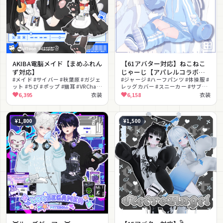
AKIBA電脳メイド【まめふれん
【61アバター対応】ねこねこ
ず対応】
じゃーじ【アパレルコラボ
#メイド #サイバー #秋葉原 #ガジェ
中】
#ジャージ #ハーフパンツ #体操服 #
ット #ちび #ポップ #猫耳 #VRChat
レッグカバー #スニーカー #サブカ
#メイド服 #レトロ
ル #ゆめかわいい #学園 #スポーテ
6,395
衣装
6,158
衣装
ィ #カジュアル
¥1,800
¥1,500