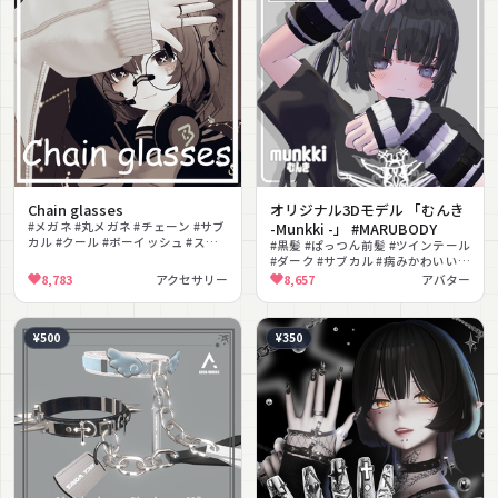
Chain glasses
オリジナル3Dモデル 「むんき
#メガネ #丸メガネ #チェーン #サブ
-Munkki -」 #MARUBODY
カル #クール #ボーイッシュ #スト
#黒髪 #ぱっつん前髪 #ツインテール
リート #撮影向け
#ダーク #サブカル #病みかわいい #
クール #ルームウェア #レッグウォ
8,783
アクセサリー
8,657
アバター
ーマー #MARUBODY
¥500
¥350