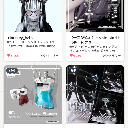
Timekey_halo
【十字架追加】†Void Bind†
#ヘイロー #リング #ゴシック #ダー
ボディピアス
ク #サブカル #無料 #幻想的 #色変更
#ボディピアス #ピアス #インダスト
可能 #鍵
リアル #パンク #地雷系 #サブカル #
十字架 #厨二病 #撮影向け #改変
5,905
アクセサリー
4,739
アクセサリー
¥500
無料