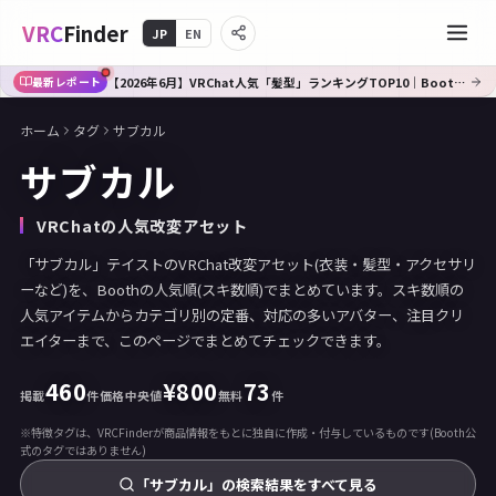
VRC
Finder
JP
EN
【2026年6月】VRChat人気「髪型」ランキングTOP10｜Booth傾向分析
最新レポート
ホーム
タグ
サブカル
サブカル
VRChatの人気改変アセット
「サブカル」テイストのVRChat改変アセット(衣装・髪型・アクセサリ
ーなど)を、Boothの人気順(スキ数順)でまとめています。スキ数順の
人気アイテムからカテゴリ別の定番、対応の多いアバター、注目クリ
エイターまで、このページでまとめてチェックできます。
460
¥
800
73
掲載
件
価格中央値
無料
件
※特徴タグは、VRCFinderが商品情報をもとに独自に作成・付与しているものです(Booth公
式のタグではありません)
「サブカル」の検索結果をすべて見る