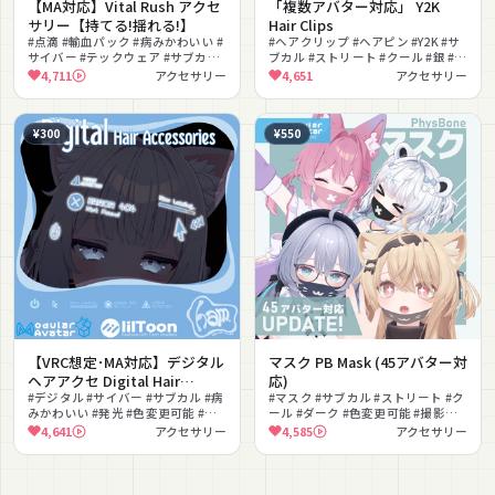
【MA対応】Vital Rush アクセ
「複数アバター対応」 Y2K
サリー【持てる!揺れる!】
Hair Clips
#点滴 #輸血パック #病みかわいい #
#ヘアクリップ #ヘアピン #Y2K #サ
サイバー #テックウェア #サブカル
ブカル #ストリート #クール #銀 #無
#持てる #揺れ物 #色変更可能 #撮影
料 #撮影向け #改変
4,711
アクセサリー
4,651
アクセサリー
向け
¥300
¥550
【VRC想定･MA対応】デジタル
マスク PB Mask (45アバター対
ヘアアクセ Digital Hair
応)
Accessories【アクセサリー】
#デジタル #サイバー #サブカル #病
#マスク #サブカル #ストリート #ク
みかわいい #発光 #色変更可能 #ON
ール #ダーク #色変更可能 #撮影向
#OFF切替 #撮影向け #改変
け #改変 #シンプル
4,641
アクセサリー
4,585
アクセサリー