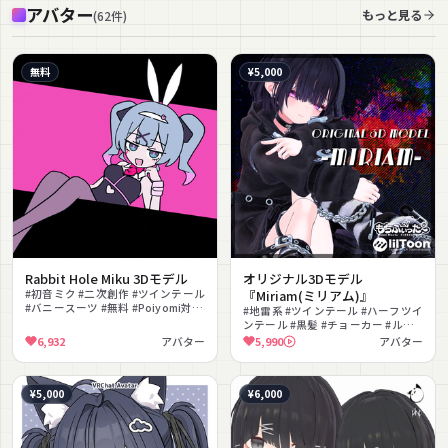
アバター
もっと見る
(
62
件
)
無料
¥5,000
Rabbit Hole Miku 3Dモデル
オリジナル3Dモデル
#初音ミク #二次創作 #ツインテール
『Miriam(ミリアム)』
#バニースーツ #無料 #Poiyomi対応
#地雷系 #ツインテール #ハーフツイ
#PhysBone対応 #フルトラ対応 #ネ
ンテール #黒髪 #チョーカー #ルー
タ #VRChat
ズソックス #ダーク #病みかわいい
6,932
アバター
5,990
アバター
#フルトラ #MMD対応
¥5,000
¥6,000