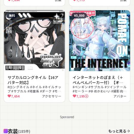
ター
無料
¥5,000
サブカルロングネイル【16ア
インターネットのぽまえ（＋
バター対応】
ぺんぺんパーカー付）【オリ
#ロングネイル #ネイル #ネイルチッ
ジナル3Dモデル】
#ペンギン #サブカル #ツインテール
プ #サブカル #地雷系 #ダーク #モノ
#セーラー #ゆめかわいい #撮影向け
トーン #チェーン #無料 #揺れ物
#PSD付き #もちふぃった〜対応 #ノ
7,654
アクセサリー
7,195
アバター
ーマルマップ
Sponsored
衣装
もっと見る
(
185
件
)