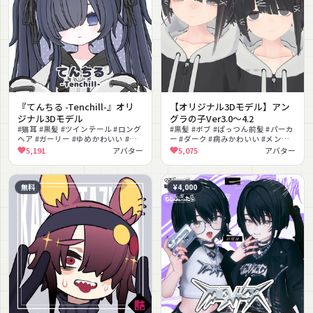
『てんちる -Tenchill-』オリ
【オリジナル3Dモデル】アン
ジナル3Dモデル
グラの子Ver3.0～4.2
#猫耳 #黒髪 #ツインテール #ロング
#黒髪 #ボブ #ぱっつん前髪 #パーカ
ヘア #ガーリー #ゆめかわいい #パ
ー #ダーク #病みかわいい #メンヘ
ステル #メカクレ #ヘイロー #色変
ラ #MMD #VRM #もちふぃった〜対
5,191
アバター
5,075
アバター
え
応
無料
¥4,000