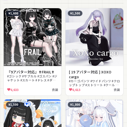
¥1,600
¥1,500
『9アバター対応』✟FRAIL✟
[ 19 アバター対応 ] XOXO
#ゴシック #サブカル #ゴスパン #ジ
cargo
ャケット #スカート #ドレス #ダー
#カーゴパンツ #ワイドパンツ #クロ
ク #病みかわいい #地雷系 #セクシ
ップトップ #ストリート #クール #
ー
ボーイッシュ #セクシー #ビッグシ
6,633
衣装
6,613
衣装
ルエット #Y2K #サブカル
¥1,500
¥1,800