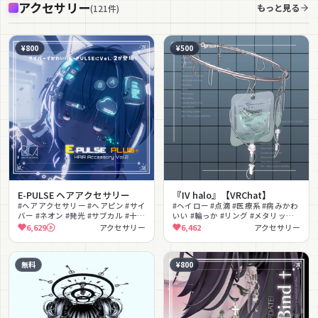
アクセサリー
もっと見る
(
121
件
)
¥800
¥500
E-PULSE ヘアアクセサリー
『IV halo』【VRChat】
#ヘアアクセサリー #ヘアピン #サイ
#ヘイロー #点滴 #医療系 #病みかわ
バー #ネオン #発光 #サブカル #十字
いい #輪っか #リング #メタリック #
架 #天使界隈 #クリアパーツ #色変
色変更可能 #地雷系 #サブカル
6,629
アクセサリー
6,462
アクセサリー
更可能
無料
¥800