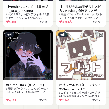
【version2.1・1.2】甘夏たづ
【オリジナル3Dモデル】メビ
さ_NEU_L（Kanna
カ / Mevica , 衣装アップデー
Tazusa_NEU_L）【オリジナ
#ネズミ耳 #しっぽ #デフォルメ #無
ト追加
#黒髪 #ツインテール #パンク #スト
料 #ボーイッシュ #男性アバター
リート #メガネ #クール #ウルフカ
ル3Dモデル】
#VRChat #アバター
ット #クロップトップ #もちふぃっ
4,493
アバター
4,284
アバター
た〜対応 #着せ替え
無料
無料
#Chima-Ella3D(キマ-エラ)
オリジナルアバター フリット
#黒髪 #ダーク #サブカル #クール #
256fes ver. ver1.2
メンズ #男性向け #無料 #パーフェ
#ロボット #モニター顔 #ローポリ
クトシンク #VRM対応
#TDM #極軽量 #シンプル #ネタ #コ
ミカル #Quest対応 #フルトラ対応
4,175
アバター
2,840
アバター