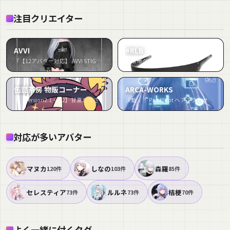
注目クリエイター
AVVI
#RLB
『【12アバター対応】 AVVI STIGMATA スティグマータ』など15件
『眼帯グラス』など14件
缶詰茶房 物販コーナー
ARCA-WORKS
『【version2.1・1.2】甘夏たづさ_NEU_L（Kanna Tazusa_NEU_L）【オリジナル3Dモデル】』など10件
『動く！ PixelBoot ヘアアクセサリー (+なで警告ギミック)』など9件
対応が多いアバター
マヌカ
しなの
森羅
120件
103件
85件
セレスティア
ルルネ
桔梗
73件
73件
70件
よく一緒に付くタグ