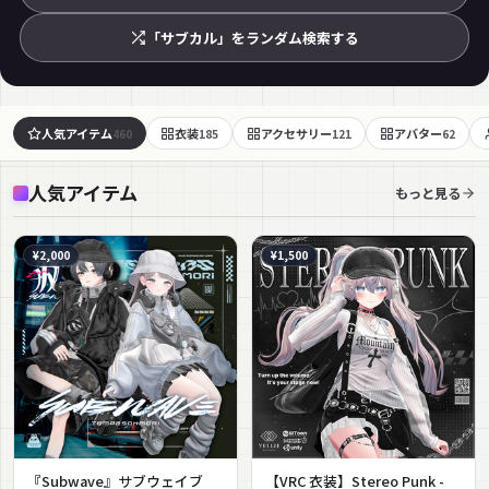
「サブカル」をランダム検索する
人気アイテム
衣装
アクセサリー
アバター
460
185
121
62
人気アイテム
もっと見る
¥2,000
¥1,500
『Subwave』サブウェイブ
【VRC 衣装】Stereo Punk -