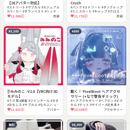
【26アバター対応】
Crush
#ストリート #サブカル #カジュアル
#パンク #ストリート #タンクトップ
#パーカー #ダウンベスト #ヘッドホ
#ミニスカート #キャップ #クロス #
ン #バケットハット #スニーカー #
ハーネス #クール #シースルー #MA
13,006
衣装
11,778
衣装
カーゴパンツ #プリーツスカート
対応
¥5,500
¥800
👂みみのこ -V2.0【VRC向け3D
動く！ PixelBoot ヘアアクセ
モデル】
サリー (+なで警告ギミック)
#うさ耳 #銀髪 #ツインテール #ネタ
#ヘアアクセサリー #ヘアピン #ピク
#おもしろ #サブカル #もちふぃっ
セル #ドット #サイバー #近未来 #ネ
た〜対応 #バトル #もふもふ
オン #グリッチ #病みかわいい #な
11,621
アバター
10,569
アクセサリー
#VRChat
でなでギミック
無料
¥6,000