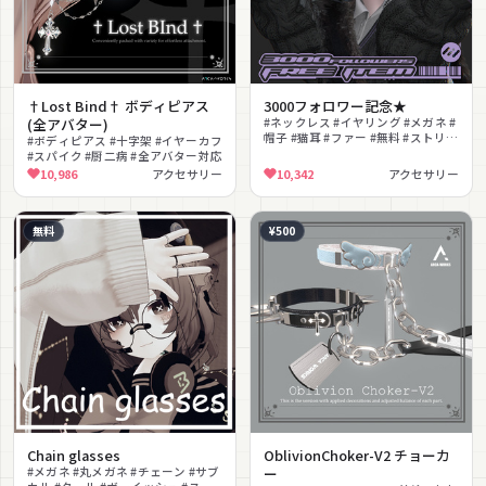
†Lost Bind† ボディピアス
3000フォロワー記念★
(全アバター)
#ネックレス #イヤリング #メガネ #
帽子 #猫耳 #ファー #無料 #ストリー
#ボディピアス #十字架 #イヤーカフ
ト #チェーン #ダーク
#スパイク #厨二病 #全アバター対応
10,986
アクセサリー
10,342
アクセサリー
無料
¥500
Chain glasses
OblivionChoker-V2 チョーカ
#メガネ #丸メガネ #チェーン #サブ
ー