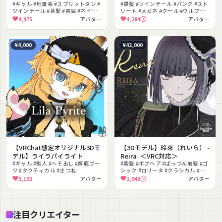
#ギャル #地雷系 #スプリットタン #
ト追加
#黒髪 #ツインテール #パンク #スト
ツインテール #茶髪 #青目 #ネイル #
リート #メガネ #クール #ウルフカ
ガーター #網タイツ #フルトラ対応
ット #クロップトップ #もちふぃっ
4,475
アバター
4,284
アバター
た〜対応 #着せ替え
¥4,000
¥42,000
【VRChat想定オリジナル3Dモ
【3Dモデル】玲來（れいら） -
デル】ライラパイライト
Reira- ＜VRC対応＞
#ギャル #獣人 #へそ出し #厚底ブー
#紫髪 #ボブヘア #ぱっつん前髪 #ゴ
ツ #タクティカル #きつね
シック #ロリータ #クラシカル #ダ
ーク #PhysBone対応 #フルトラ対
3,192
アバター
2,943
アバター
応 #懐中時計
注目クリエイター