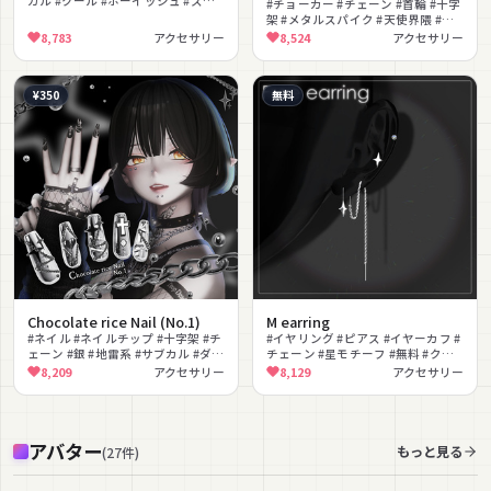
カル #クール #ボーイッシュ #スト
#チョーカー #チェーン #首輪 #十字
リート #撮影向け
架 #メタルスパイク #天使界隈 #地
雷系 #サブカル #ロック #ドッグタ
8,783
アクセサリー
8,524
アクセサリー
グ
¥350
無料
Chocolate rice Nail (No.1)
M earring
#ネイル #ネイルチップ #十字架 #チ
#イヤリング #ピアス #イヤーカフ #
ェーン #銀 #地雷系 #サブカル #ダー
チェーン #星モチーフ #無料 #クー
ク #クール #パンク
ル #シンプル #ストリート #銀
8,209
アクセサリー
8,129
アクセサリー
アバター
もっと見る
(
27
件
)