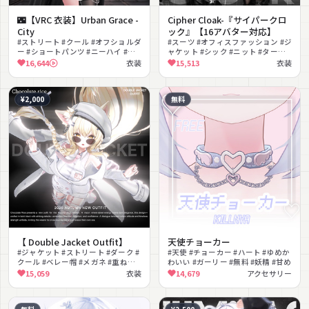
🌃【VRC 衣装】Urban Grace -
Cipher Cloak-『サイパークロ
City
ック』【16アバター対応】
#ストリート #クール #オフショルダ
#スーツ #オフィスファッション #ジ
ー #ショートパンツ #ニーハイ #ベ
ャケット #シック #ニット #タート
レー帽 #ロングコート #チェーン #
ルネック #ハイレグ #大人っぽい #
16,644
衣装
15,513
衣装
セクシー #ストッキング
通勤服 #クール
¥2,000
無料
【 Double Jacket Outfit】
天使チョーカー
#ジャケット #ストリート #ダーク #
#天使 #チョーカー #ハート #ゆめか
クール #ベレー帽 #メガネ #重ね着 #
わいい #ガーリー #無料 #妖精 #甘め
大人っぽい #カジュアル #lilToon対
15,059
衣装
14,679
アクセサリー
応