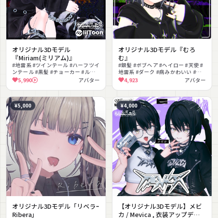
オリジナル3Dモデル
オリジナル3Dモデル『むろ
『Miriam(ミリアム)』
む』
#地雷系 #ツインテール #ハーフツイ
#銀髪 #ボブヘア #ヘイロー #天使 #
ンテール #黒髪 #チョーカー #ルー
地雷系 #ダーク #病みかわいい #包
ズソックス #ダーク #病みかわいい
帯 #ヘアピン #VRChat
5,990
アバター
4,923
アバター
#フルトラ #MMD対応
¥5,000
¥4,000
オリジナル3Dモデル「リベラｰ
【オリジナル3Dモデル】メビ
Ribera」
カ / Mevica , 衣装アップデー