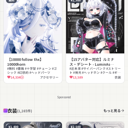
無料
¥2,500
【10000 follow thx】
【15アバター対応】ルミナ
10000horn
ス・デシート - LuminAs
#無料 #薔薇 #十字架 #チェーン #ゴ
Deceit -【MA対応】
#近未来 #サイバーパンク #ストリー
シック #幻想的 #ヘッドパーツ
ト #発光 #ヘッドホン #クール #ギミ
ック #セクシー #MA対応
14,334
アクセサリー
13,589
衣装
#AudioLink対応
Sponsored
衣装
もっと見る
(
1,165
件
)
¥1,400
¥2,500