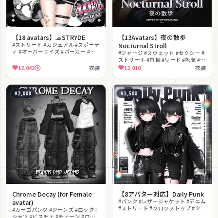
【18 avatars】🧢STRYDE
【13Avatars】夜の散歩
#ストリート #カジュアル #スポーテ
Nocturnal Stroll
ィ #オーバーサイズ #パーカー #シ
#ジャージ #スウェット #セクシー #
ョートパンツ #キャップ #ヘッドホ
ストリート #首輪 #リード #色気 #無
ン #メガネ #ユニセックス
料 #MA対応 #lilToon対応
12,042
衣装
12,010
衣装
¥2,000
¥1,500
Chrome Decay (for Female
【8アバター対応】Daily Punk
avatar)
#パンク #レザージャケット #デニム
#ストリート #クロップトップ #クー
#カーゴパンツ #ジーンズ #ロックT
ル #ダーク #クロス #チェーン #MA
シャツ #ビスチェ #チェーン #ロッ