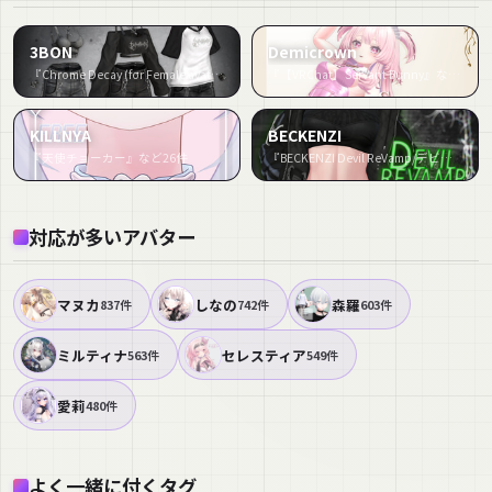
3BON
Demicrown
『Chrome Decay (for Female avatar)』など33件
『【VRChat】Servant Bunny』など32件
KILLNYA
BECKENZI
『天使チョーカー』など26件
『BECKENZI Devil ReVamp/デビルリヴァンプ😈』など23件
対応が多いアバター
マヌカ
しなの
森羅
837件
742件
603件
ミルティナ
セレスティア
563件
549件
愛莉
480件
よく一緒に付くタグ