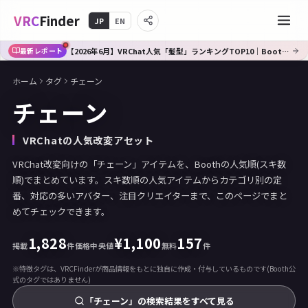
VRC
Finder
JP
EN
【2026年6月】VRChat人気「髪型」ランキングTOP10｜Booth傾向分析
最新レポート
ホーム
タグ
チェーン
チェーン
VRChatの人気改変アセット
VRChat改変向けの「チェーン」アイテムを、Boothの人気順(スキ数
順)でまとめています。スキ数順の人気アイテムからカテゴリ別の定
番、対応の多いアバター、注目クリエイターまで、このページでまと
めてチェックできます。
1,828
¥
1,100
157
掲載
件
価格中央値
無料
件
※特徴タグは、VRCFinderが商品情報をもとに独自に作成・付与しているものです(Booth公
式のタグではありません)
「チェーン」の検索結果をすべて見る