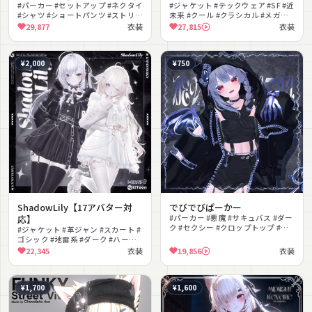
#パーカー #セットアップ #ネクタイ
#ジャケット #テックウェア #SF #近
#シャツ #ショートパンツ #ストリー
未来 #クール #クラシカル #メガネ #
ト #クール #オーバーサイズ #モノ
帽子 #サイハイ #モノトーン
29,877
衣装
27,815
衣装
トーン #ペアルック
¥2,000
¥750
ShadowLily【17アバター対
でびでびぱーかー
応】
#パーカー #悪魔 #サキュバス #ダー
ク #セクシー #クロップトップ #フ
#ジャケット #革ジャン #スカート #
ード付き #ハロウィン #クール #チ
ゴシック #地雷系 #ダーク #ハーネ
ェーン
ス #ガーター #チェーン #冬服
22,345
衣装
19,856
衣装
¥1,700
¥1,600