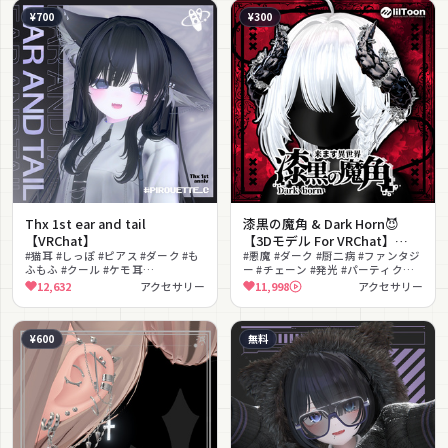
¥700
¥300
Thx 1st ear and tail
漆黒の魔角 & Dark Horn😈
【VRChat】
【3Dモデル For VRChat】
#猫耳 #しっぽ #ピアス #ダーク #も
ver_1.03
#悪魔 #ダーク #厨二病 #ファンタジ
ふもふ #クール #ケモ耳
ー #チェーン #発光 #パーティクル #
#PhysBone揺れ #チェーン #色変更
人外 #メタリック
12,632
アクセサリー
11,998
アクセサリー
可能
¥600
無料