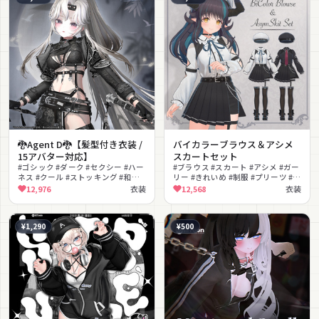
🐉Agent D🐉【髪型付き衣装 /
バイカラーブラウス＆アシメ
15アバター対応】
スカートセット
#ゴシック #ダーク #セクシー #ハー
#ブラウス #スカート #アシメ #ガー
ネス #クール #ストッキング #和風 #
リー #きれいめ #制服 #プリーツ #ベ
妖艶 #髪型付き #MA対応
レー帽 #クラシカル #lilToon対応
12,976
衣装
12,568
衣装
¥1,290
¥500