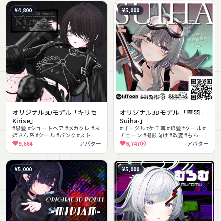
¥4,800
¥5,000
オリジナル3Dモデル「キリセ
オリジナル3Dモデル 「翠羽 -
Kirise」
Suiha-」
#黒髪 #ショートヘア #メカクレ #お
#ゴーグル #ケモ耳 #銀髪 #クール #
姉さん系 #クール #パンク #ストリ
チェーン #撮影向け #改変 #もちふ
ート #レザージャケット #チェーン
ぃった〜対応
9,664
アバター
6,747
アバター
#VRCFT対応
¥5,000
¥5,000