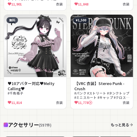
対応
ク #パンク #ストリート #クール #グ
11,901
衣装
11,848
衣装
ランジ
無料
¥1,500
♥10アバター対応♥Melty
【VRC 衣装】Stereo Punk -
Calling♥
Crush
#千鳥格子
#パンク #ストリート #タンクトップ
#ミニスカート #キャップ #クロス #
ハーネス #クール #シースルー #MA
11,814
衣装
11,778
衣装
対応
アクセサリー
もっと見る
(
597
件
)