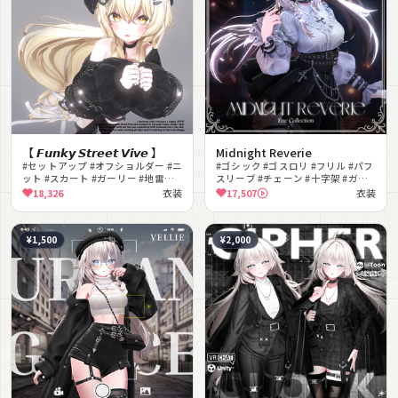
【 𝙁𝙪𝙣𝙠𝙮 𝙎𝙩𝙧𝙚𝙚𝙩 𝙑𝙞𝙫𝙚 】
Midnight Reverie
#セットアップ #オフショルダー #ニ
#ゴシック #ゴスロリ #フリル #パフ
ット #スカート #ガーリー #地雷系 #
スリーブ #チェーン #十字架 #ガー
量産型 #ベレー帽 #ネクタイ #チェ
ターベルト #セクシー #エレガント
18,326
衣装
17,507
衣装
ーン
#ロリータ
¥1,500
¥2,000