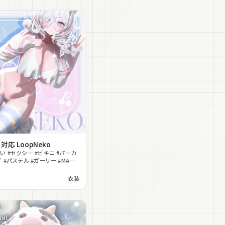
応 LoopNeko
い #セクシー #ビキニ #パーカ
 #パステル #ガーリー #MA対
n対応
衣装