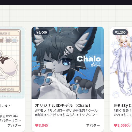
¥6,000
¥1,200
ましゅ -
オリジナル3Dモデル【Chalo】
💭Kitty
#ケモノ #サメ #ローポリ #中性的 #クール
#着ぐるみ 
#肉球 #ヘアピン #もふもふ #リップシンク
かわ #もこ
#ゆるかわ #ほ
#色変え
#MA対応 #l
アバター #ロー
アバター
8,845
アバター
8,009