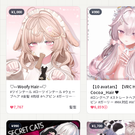
¥1,000
¥990
♡⑅ Woofy Hair ⑅♡
【10 avatars】【VRC 
#ツインテール #ローツインテール #ウェー
Cocoa_Hair ♥
ブヘア #金髪 #肉球 #ヘアピン #ガーリー
#ロングヘア #ストレートヘア
#MA対応 #lilToon対応 #髪型
ピン #ガーリー #MA対応 #lil
型
7,767
髪型
6,859
¥990
¥1,700