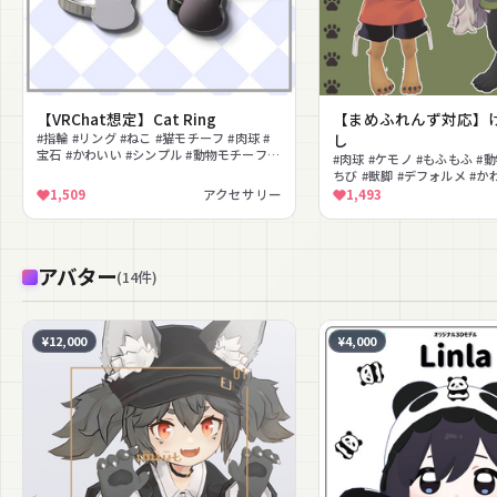
【VRChat想定】Cat Ring
【まめふれんず対応】
#指輪 #リング #ねこ #猫モチーフ #肉球 #
し
宝石 #かわいい #シンプル #動物モチーフ #
#肉球 #ケモノ #もふもふ #
ガーリー
ちび #獣脚 #デフォルメ #か
プキー #MA対応
1,509
アクセサリー
1,493
アバター
(
14
件
)
¥12,000
¥4,000