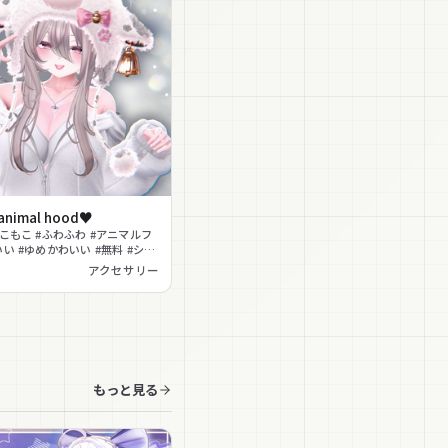
 animal hood♥
もこもこ #ふわふわ #アニマルフ
いい #ゆめかわいい #無料 #シェ
肉球 #クリスマス
アクセサリー
もっと見る