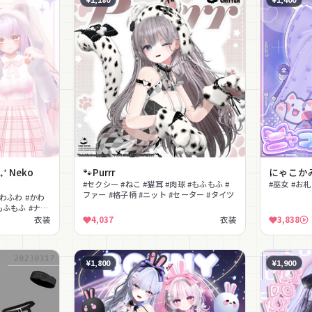
 Neko
🐾Purrr
にゃこかみ
#セクシー #ねこ #猫耳 #肉球 #もふもふ #
#巫女 #お札
ファー #格子柄 #ニット #セーター #タイツ
ふわふわ #かわ
もふもふ #ナチ
衣装
4,037
衣装
3,838
¥1,800
¥1,900