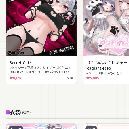
Secret Cats
【♡𝐶𝑎𝑡𝐷𝑜𝑙𝑙♡】
#セクシー #下着 #ランジェリー #ビキニ #
Radiant-iseo
肉球 #フリル #ガーリー #MA対応 #lilToon
#ハート #ねこ #もこもこ
対応
6,098
衣装
5,605
衣装
(
92
件
)
¥1,600
¥700