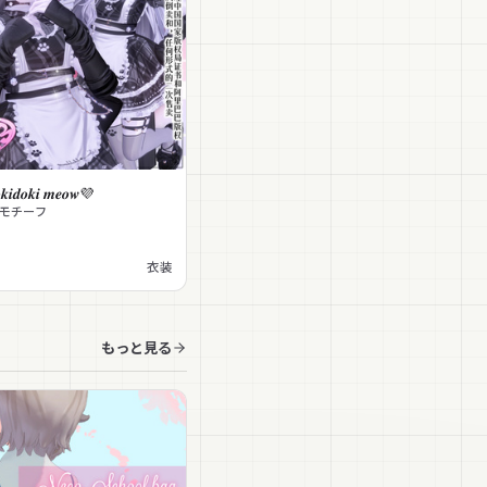
𝒊𝒅𝒐𝒌𝒊 𝒎𝒆𝒐𝒘💜
猫モチーフ
衣装
もっと見る