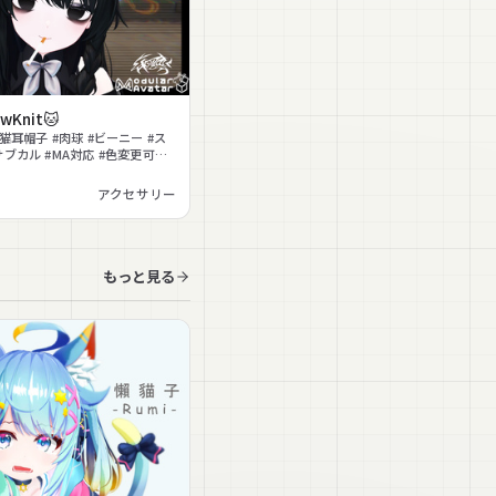
wKnit🐱
猫耳帽子 #肉球 #ビーニー #ス
サブカル #MA対応 #色変更可能
ne揺れ
アクセサリー
もっと見る