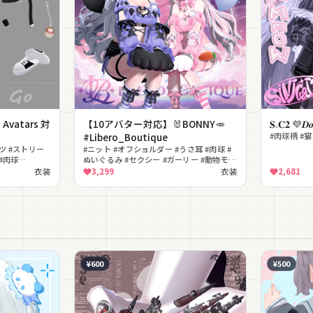
 Avatars 対
【10アバター対応】🐰BONNY🥕
𝐒.𝐂𝟐 💜𝑫𝒐
#Libero_Boutique
#肉球柄 #
ツ #ストリー
#ニット #オフショルダー #うさ耳 #肉球 #
#肉球
ぬいぐるみ #セクシー #ガーリー #動物モチ
ー #ヘアバンド
ーフ #リボン #パーティクル
衣装
3,299
衣装
2,681
¥600
¥500