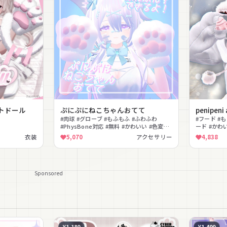
キャットドール
ぷにぷにねこちゃんおてて
penipeni
#肉球 #グローブ #もふもふ #ふわふわ
#フード #
#PhysBone対応 #無料 #かわいい #色変更
ード #かわ
可能 #癒し #動物モチーフ
イプキー #
衣装
5,070
アクセサリー
4,838
Sponsored
¥1,180
¥1,400