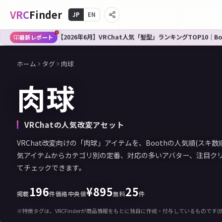
VRC
Finder
JP
EN
【2026年6月】VRChat人気「髪型」ランキングTOP10｜B
最新レポート
ホーム
タグ
肉球
肉球
VRChatの人気改変アセット
VRChat改変向けの「肉球」アイテムを、Boothの人気順(スキ
気アイテムからカテゴリ別の定番、対応の多いアバター、注目ク
てチェックできます。
196
¥
895
25
掲載
件
価格中央値
無料
件
※特徴タグは、VRCFinderが商品情報をもとに独自に作成・付与しているものです(B