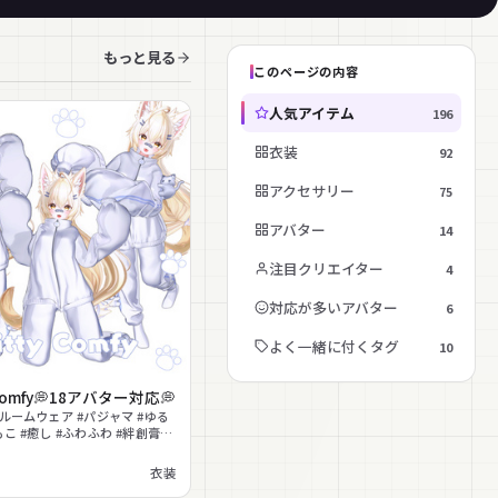
もっと見る
このページの内容
人気アイテム
196
衣装
92
アクセサリー
75
アバター
14
注目クリエイター
4
対応が多いアバター
6
よく一緒に付くタグ
10
 Comfy💭18アバター対応💭
#ルームウェア #パジャマ #ゆる
もこ #癒し #ふわふわ #絆創膏
ilToon対応
衣装