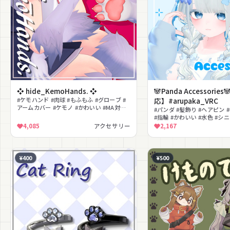
❖ hide_KemoHands. ❖
🐼Panda Accessorie
#ケモハンド #肉球 #もふもふ #グローブ #
応】#arupaka_VRC
アームカバー #ケモノ #かわいい #MA対応
#パンダ #髪飾り #ヘアピン 
#シェイプキー #改変パーツ
#指輪 #かわいい #水色 #シ
け
4,085
アクセサリー
2,167
¥400
¥500