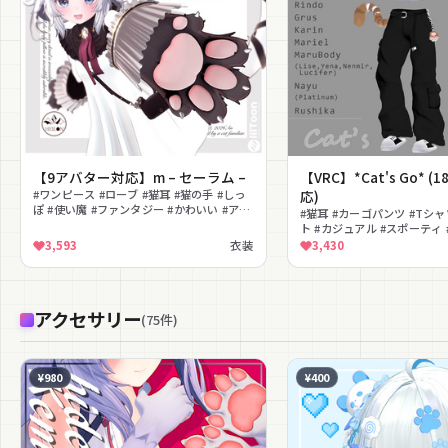
【9アバター対応】m – セーラム –
【VRC】*Cat's Go* (18
#ワンピース #ローブ #猫耳 #猫の手 #しっ
応)
ぽ #使い魔 #ファンタジー #かわいい #アウ
#猫耳 #カーゴパンツ #Tシャ
ター #ミステリアス
ト #カジュアル #スポーティ 
#PhysBone対応 #スニーカ
3,593
衣装
3,430
アクセサリー
(
75
件
)
¥980
¥400