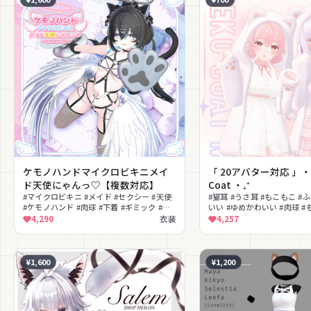
ケモノハンドマイクロビキニメイ
「 20アバター対応 」‧₊⁺
ド天使にゃんっ♡【複数対応】
Coat ‧₊⁺
#マイクロビキニ #メイド #セクシー #天使
#猫耳 #うさ耳 #もこもこ #
#ケモノハンド #肉球 #下着 #ギミック #透
いい #ゆめかわいい #肉球 #
けギミック #かわいい
ュラル #冬服
4,290
衣装
4,257
¥1,600
¥1,200