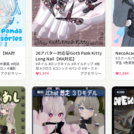
s🐼【MA対
26アバター対応😸Goth Pank Kitty
NecoAc
Long Nail【MA対応】
#スクールバッ
学生 #色変
#中華風 #肉球
#ネイル #ロングネイル #ネイルチップ #肉
ニヨン #撮影向
球 #クロス #ゴシック #パンク #ダーク #MA
対応
アクセサリー
1,974
アクセサリー
1,864
無料
¥200