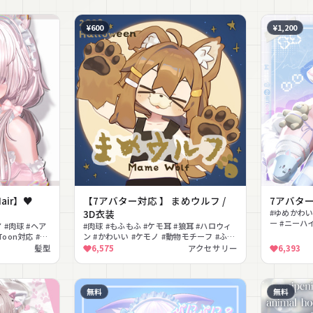
¥600
¥1,200
Hair】♥
【7アバター対応 】 まめウルフ /
7アバター対
3D衣装
#ゆめかわい
ー #ニーハイ
 #肉球 #ヘア
#肉球 #もふもふ #ケモ耳 #狼耳 #ハロウィ
応 #lilToo
Toon対応 #髪
ン #かわいい #ケモノ #動物モチーフ #ふわ
ふわ #リップシンク
髪型
6,575
アクセサリー
6,393
無料
無料