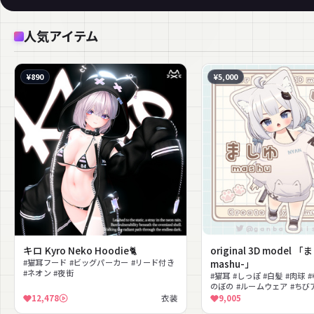
人気アイテム
¥890
¥5,000
キロ Kyro Neko Hoodie🐈︎
original 3D model 「
#猫耳フード #ビッグパーカー #リード付き
mashu-」
#ネオン #夜街
#猫耳 #しっぽ #白髪 #肉球 
のぼの #ルームウェア #ちび
ツインテール #撮影向け
12,478
衣装
9,005