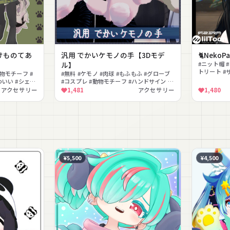
けものてあ
汎用 でかいケモノの手【3Dモデ
🐈NekoPa
ル】
#ニット帽 #
トリート #
動物モチーフ #
#無料 #ケモノ #肉球 #もふもふ #グローブ
#PhysBo
わいい #シェイ
#コスプレ #動物モチーフ #ハンドサイン #
ちび素体対応 #MA対応
アクセサリー
1,481
アクセサリー
1,480
¥5,500
¥4,500