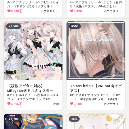
#ヘアアクセサリー #ヘアピン #サイ
#ヘアアクセサリー #ヘアピン #髪飾
バー #ネオン #発光 #サブカル #十字
り #水色 #パステル #ゆめかわいい #
架 #天使界隈 #クリアパーツ #色変
病みかわいい #絆創膏 #リボン #量
6,629
アクセサリー
6,420
アクセサリー
更可能
産型
¥1,500
¥500
【複数アバター対応】
✧StarChain✧【VRChat向けピ
Milkystar🌟ミルキィスター
アス】
#アイドル #アイドル衣装 #ドレス #
#ピアス #イヤリング #チェーン #ガ
フレア #ファンサギミック #パーテ
ーリー #幻想的 #キラキラ #MA対応
ィクル #キラキラ #リボン #MA対応
#耳装飾 #クール #エレガント
6,396
衣装
5,604
アクセサリー
#lilToon対応
¥1,700
無料