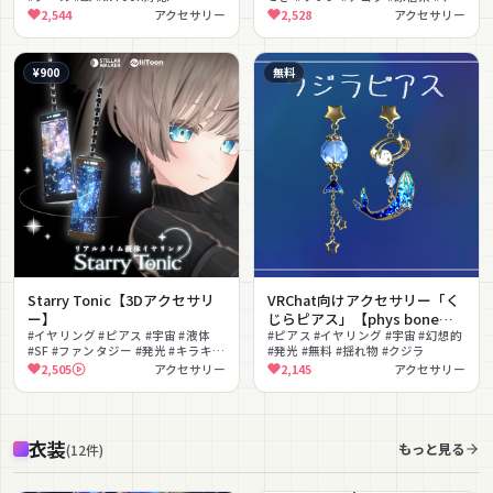
かわいい #Y2K #シェイプキー
2,544
アクセサリー
2,528
アクセサリー
¥900
無料
Starry Tonic【3Dアクセサリ
VRChat向けアクセサリー「く
ー】
じらピアス」【phys bone使
#イヤリング #ピアス #宇宙 #液体
用】
#ピアス #イヤリング #宇宙 #幻想的
#SF #ファンタジー #発光 #キラキラ
#発光 #無料 #揺れ物 #クジラ
#撮影向け #シェーダー
2,505
アクセサリー
2,145
アクセサリー
衣装
もっと見る
(
12
件
)