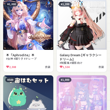
¥1,000
¥1,200
🌟『Aphrodite』🌟
Galaxy Dream [ギャラクシー
#女神 #踊り子 #ドレープ
ドリーム]
#制服風 #撮影向け
2,308
衣装
1,534
衣装
¥500
¥1,000