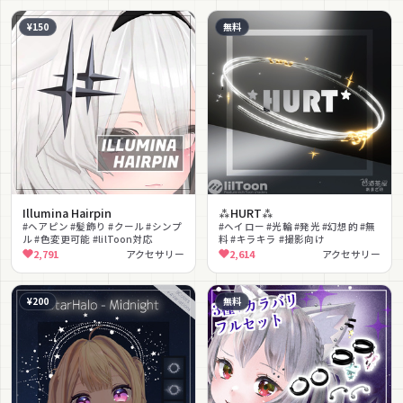
¥150
無料
Illumina Hairpin
⁂HURT⁂
#ヘアピン #髪飾り #クール #シンプ
#ヘイロー #光輪 #発光 #幻想的 #無
ル #色変更可能 #lilToon対応
料 #キラキラ #撮影向け
2,791
アクセサリー
2,614
アクセサリー
¥200
無料