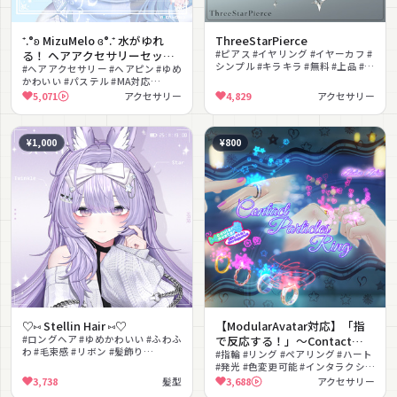
⁺.°ʚ MizuMelo ɞ°.⁺ 水がゆれ
ThreeStarPierce
る！ ヘアアクセサリーセット
#ピアス #イヤリング #イヤーカフ #
シンプル #キラキラ #無料 #上品 #ク
(+バッグ)
#ヘアアクセサリー #ヘアピン #ゆめ
ール
かわいい #パステル #MA対応
#lilToon対応 #病みかわいい #量産
5,071
アクセサリー
4,829
アクセサリー
型 #撮影向け
¥1,000
¥800
♡⑅ Stellin Hair ⑅♡
【ModularAvatar対応】「指
#ロングヘア #ゆめかわいい #ふわふ
で反応する！」～Contact
わ #毛束感 #リボン #髪飾り
Particles Ring～
#指輪 #リング #ペアリング #ハート
#VRChat #髪型 #セミロング
#発光 #色変更可能 #インタラクショ
ン #撮影向け #ON #OFF切替
3,738
髪型
3,688
アクセサリー