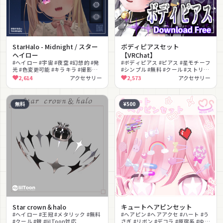
StarHalo - Midnight / スター
ボディピアスセット
ヘイロー
【VRChat】
#ヘイロー #宇宙 #夜空 #幻想的 #発
#ボディピアス #ピアス #星モチーフ
光 #色変更可能 #キラキラ #撮影向
#シンプル #無料 #クール #ストリー
け
ト #色変更可能 #PhysBone揺れ #
2,614
アクセサリー
2,573
アクセサリー
汎用
無料
¥500
Star crown＆halo
キュートヘアピンセット
#ヘイロー #王冠 #メタリック #無料
#ヘアピン #ヘアアクセ #ハート #う
#クール #銀 #lilToon対応
さぎ #リボン #デコラ #原宿系 #ゆめ