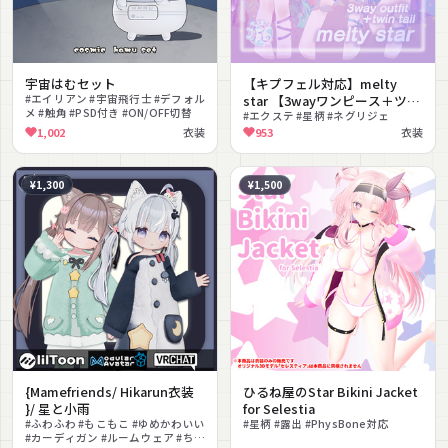
宇宙はむセット
【キプフェル対応】melty
#エイリアン #宇宙飛行士 #デフォル
star 【3wayワンピース＋ツイ
メ #触角 #PSD付き #ON/OFF切替
ンエクステ】
#エクステ #星柄 #ネグリジェ
1,002
衣装
953
衣装
¥1,300
¥1,500
{Mamefriends/ Hikarun衣装
ひるね屋のStar Bikini Jacket
}/ 星と小雨
for Selestia
#ふわふわ #もこもこ #ゆめかわいい
#星柄 #露出 #PhysBone対応
#カーディガン #ルームウェア #ちび