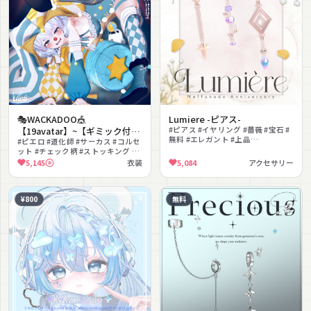
🎭WACKADOO🎪
Lumiere -ピアス-
【19avatar】~【ギミック付き
#ピアス #イヤリング #薔薇 #宝石 #
無料 #エレガント #上品
衣装】
#ピエロ #道化師 #サーカス #コルセ
#PhysBone対応 #色変え #耳装飾
ット #チェック柄 #ストッキング #
ハロウィン #MA対応 #lilToon対応
5,145
衣装
5,084
アクセサリー
#カラフル
¥800
無料