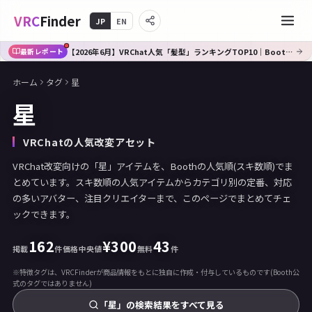
VRC
Finder
JP
EN
【2026年6月】VRChat人気「髪型」ランキングTOP10｜Booth傾向分析
最新レポート
ホーム
タグ
星
星
VRChatの人気改変アセット
VRChat改変向けの「星」アイテムを、Boothの人気順(スキ数順)でま
とめています。スキ数順の人気アイテムからカテゴリ別の定番、対応
の多いアバター、注目クリエイターまで、このページでまとめてチェ
ックできます。
162
¥
300
43
掲載
件
価格中央値
無料
件
※特徴タグは、VRCFinderが商品情報をもとに独自に作成・付与しているものです(Booth公
式のタグではありません)
「星」の検索結果をすべて見る