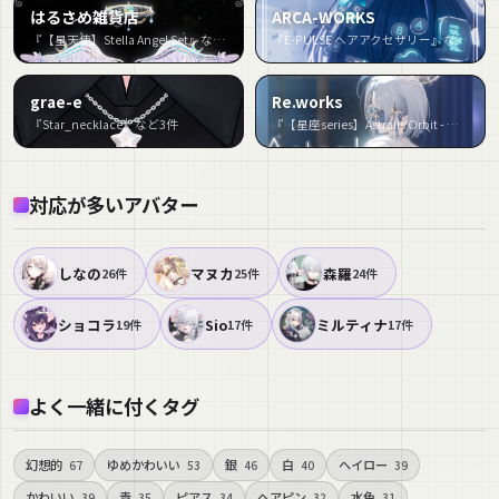
はるさめ雑貨店
ARCA-WORKS
『【星天使】Stella Angel Set』など7件
『E-PULSE ヘアアクセサリー』など3件
grae-e
Re.works
『Star_necklace』など3件
『【星座series】Astralis Orbit - さそり座／Scorpius【VRChat向け】』など3件
対応が多いアバター
しなの
マヌカ
森羅
26件
25件
24件
ショコラ
Sio
ミルティナ
19件
17件
17件
よく一緒に付くタグ
幻想的
ゆめかわいい
銀
白
ヘイロー
67
53
46
40
39
かわいい
青
ピアス
ヘアピン
水色
39
35
34
32
31