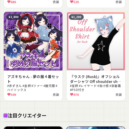
#ガーリー #MA対応 #lilToon対応 #
686
衣装
520
衣装
ボア
¥2,800
¥1,200
アズキちゃん - 夢の服４着セッ
『ラスク (Rusk)』オフショル
ト
ダーシャツ Off shoulder shirt
#赤ずきん #星柄 #ファー #園児服 #
for Rusk
#星柄 #レイヤード #抜け感 #部屋着
ハイソックス
#PSD付き
509
衣装
474
衣装
注目クリエイター