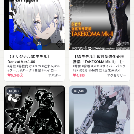
【オリジナル3Dモデル】
【3Dモデル】改良型強化脊椎
Danzai Ver.1.00
装備「TAKEKOMA Mk-II」【複
#男性 #男性向け #メカ #近未来 #SF
数アバター対応】
#背骨 #脊椎 #メカ #サイバーパンク
#クール #ダーク #白髪 #ヘイロー #
#SF #発光 #MA対応 #近未来 #メカ
メカパーツ
ニカル #クール
5,345
アバター
4,883
アクセサリー
¥1,000
¥1,500