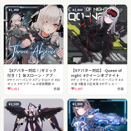
¥1,400
¥2,800
【8アバター対応！/ギミック
【9アバター対応】-Queen of
付き！】🛠️スローン・アブセ
night- #クイーンオブナイト
ンス
#サイバーパンク #アンドロイド #ロ
#テックウェア #サイバーパンク #メ
ボット #サブアーム #球体関節 #ギ
カ足 #義足 #近未来 #ボディスーツ #
ミック付き #拘束具 #ホバー #MA対
武器 #MA対応 #ダーク #ゴーグル
3,412
衣装
3,407
衣装
応 #メカ
¥2,500
¥1,800