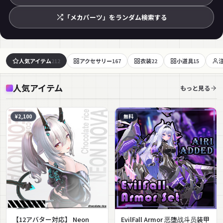
「メカパーツ」をランダム検索する
人気アイテム
アクセサリー
衣装
小道具
212
167
22
15
人気アイテム
もっと見る
¥2,100
無料
【12アバター対応】 Neon
EvilFall Armor 恶堕战斗员装甲