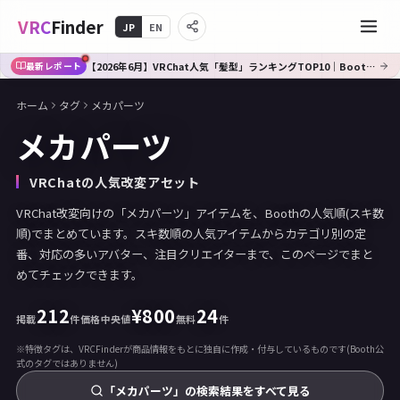
VRC
Finder
JP
EN
【2026年6月】VRChat人気「髪型」ランキングTOP10｜Booth傾向分析
最新レポート
ホーム
タグ
メカパーツ
メカパーツ
VRChatの人気改変アセット
VRChat改変向けの「メカパーツ」アイテムを、Boothの人気順(スキ数
順)でまとめています。スキ数順の人気アイテムからカテゴリ別の定
番、対応の多いアバター、注目クリエイターまで、このページでまと
めてチェックできます。
212
¥
800
24
掲載
件
価格中央値
無料
件
※特徴タグは、VRCFinderが商品情報をもとに独自に作成・付与しているものです(Booth公
式のタグではありません)
「メカパーツ」の検索結果をすべて見る