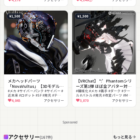
¥1,500
¥1,500
メカヘッドパーツ
【VRChat】 *:゜Phantomシリ
「NovaVultus」【3Dモデル衣
ーズ第1弾 ほぼ全アバター対応
装・装飾品】
#メカ #サイバーパンク #サイバー #
機械の義手
#機械化 #メカ #義手 #ダーク #クー
近未来 #ロボット #SF #発光 #テッ
ル #バトル #発光 #改変パーツ #MA
PhantomGeared*【20アバタ
クウェア #メカニカル #クール
対応 #厨二病
4,045
アクセサリー
3,870
アクセサリー
ーセットアップ済み全部入
り】
Sponsored
アクセサリー
もっと見る
(
167
件
)