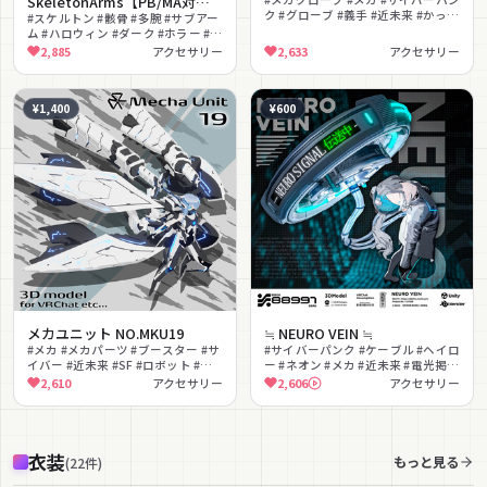
SkeletonArms【PB/MA対応
ク #グローブ #義手 #近未来 #かっこ
サブアーム】
#スケルトン #骸骨 #多腕 #サブアー
いい #SF #クール #バトル
ム #ハロウィン #ダーク #ホラー #人
外 #PhysBone揺れ #セルフポージ
2,885
アクセサリー
2,633
アクセサリー
ング
¥1,400
¥600
メカユニット NO.MKU19
≒ NEURO VEIN ≒
#メカ #メカパーツ #ブースター #サ
#サイバーパンク #ケーブル #ヘイロ
イバー #近未来 #SF #ロボット #色
ー #ネオン #メカ #近未来 #電光掲示
変更可能 #シェイプキー
板 #発光 #MA対応 #アニメーション
2,610
アクセサリー
2,606
アクセサリー
衣装
もっと見る
(
22
件
)