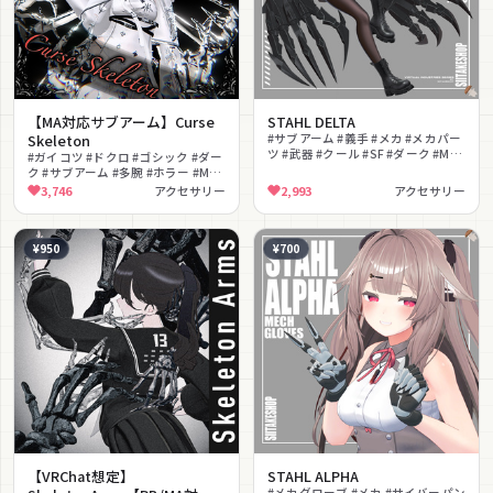
【MA対応サブアーム】Curse
STAHL DELTA
Skeleton
#サブアーム #義手 #メカ #メカパー
ツ #武器 #クール #SF #ダーク #MA
#ガイコツ #ドクロ #ゴシック #ダー
対応 #lilToon対応
ク #サブアーム #多腕 #ホラー #MA
対応 #チョーカー #改変パーツ
3,746
アクセサリー
2,993
アクセサリー
¥950
¥700
【VRChat想定】
STAHL ALPHA
#メカグローブ #メカ #サイバーパン