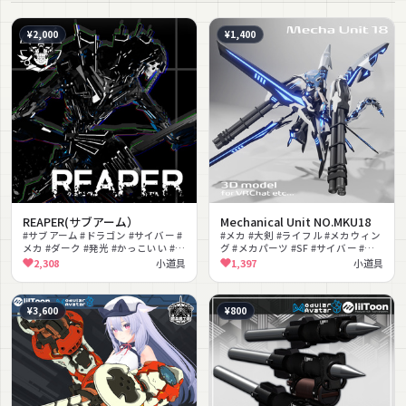
¥2,000
¥1,400
REAPER(サブアーム）
Mechanical Unit NO.MKU18
#サブアーム #ドラゴン #サイバー #
#メカ #大剣 #ライフル #メカウィン
メカ #ダーク #発光 #かっこいい #厨
グ #メカパーツ #SF #サイバー #近
二病 #SF #撮影向け
未来 #色変更可能 #バトル
2,308
小道具
1,397
小道具
¥3,600
¥800