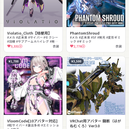
Violatio_Cloth【桔梗用】
PhantomShroud
#メカ #近未来 #サイバー #セクシー
#メカ #近未来 #SF #発光 #変形ギミ
#羽根 #サブアーム #ハイレグ #発光
ック #ギミック
#厨二病 #かっこいい
3,331
衣装
2,776
衣装
¥1,700
¥3,500
VloomCode[10アバター対応]
VRChat用アバター 鋼骸（はが
#和サイバー #露出多め #エミッショ
ねむくろ）Ver3.0