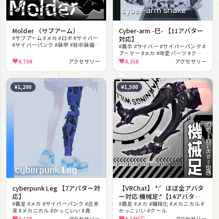
Molder （サブアーム）
Cyber-arm -巳- 【11アバター
#サブアーム #メカ #ロボ #サイバー
対応】
#サイバーパンク #装甲 #背中装備 #
#義手 #サイバー #サイバーパンク #
ダーク #クール #改変パーツ
アーマー #メカ #改変パーツ #クー
ル #発光 #lilToon対応 #PhysBone
4,739
アクセサリー
4,258
アクセサリー
対応
¥1,200
¥1,500
cyberpunk Leg 【7アバター対
【VRChat】 *:゜ほぼ全アバタ
応】
ー対応 機械足:*【14アバター
#義足 #メカ #サイバーパンク #近未
セットアップ済み全部入り】
#義足 #メカ #機械化 #メカニカル #
来 #メカニカル #かっこいい #青
かっこいい #クール
4,178
アクセサリー
4,146
アクセサリー