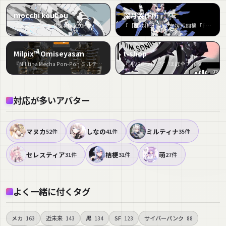
mocchi koubou
深月製作所
『メカユニット NO.MKU19』など9件
『【MA対応】可変支援戦闘機「FLM-03」』など8件
Milpix™ Omiseyasan
t-shop
『Milltina Mecha Pon-Pon ミルティナ メカぽんぽん』など8件
『【VRChat】 *:゜ほぼ全アバター対応 機械足:*【14アバターセットアップ済み全部入り】』など8件
対応が多いアバター
マヌカ
しなの
ミルティナ
52件
41件
35件
セレスティア
桔梗
萌
31件
31件
27件
よく一緒に付くタグ
メカ
近未来
黒
SF
サイバーパンク
163
143
134
123
88