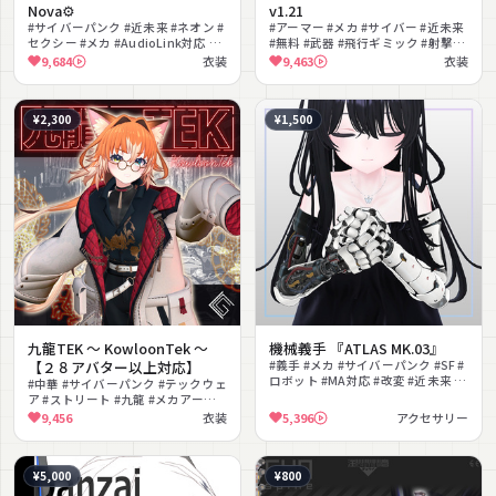
Nova⚙️
v1.21
#サイバーパンク #近未来 #ネオン #
#アーマー #メカ #サイバー #近未来
セクシー #メカ #AudioLink対応 #
#無料 #武器 #飛行ギミック #射撃ギ
撮影向け #ギミック #しっぽ #角
ミック #SF #クール
9,684
衣装
9,463
衣装
¥2,300
¥1,500
九龍TEK 〜 KowloonTek 〜
機械義手 『ATLAS MK.03』
【２８アバター以上対応】
#義手 #メカ #サイバーパンク #SF #
ロボット #MA対応 #改変 #近未来 #
#中華 #サイバーパンク #テックウェ
メカニカル #かっこいい
ア #ストリート #九龍 #メカアーム #
かっこいい #男性向け #撮影向け
9,456
衣装
5,396
アクセサリー
¥5,000
¥800