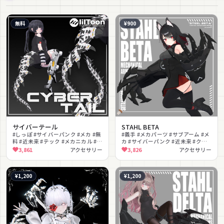
無料
¥900
サイバーテール
STAHL BETA
#しっぽ #サイバーパンク #メカ #無
#義手 #メカパーツ #サブアーム #メ
料 #近未来 #テック #メカニカル #ク
カ #サイバーパンク #近未来 #クー
ール #SF
ル #かっこいい #撮影向け
3,861
アクセサリー
3,826
アクセサリー
¥1,200
¥1,200