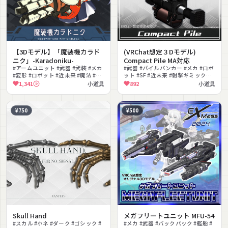
【3Dモデル】「魔装機カラド
(VRChat想定３Dモデル)
ニク」-Karadoniku-
Compact Pile MA対応
#アームユニット #武器 #武装 #メカ
#武器 #パイルバンカー #メカ #ロボ
#変形 #ロボット #近未来 #魔法 #ク
ット #SF #近未来 #射撃ギミック
ール #汎用
#MA対応 #タクティカル #シンプル
1,341
小道具
892
小道具
¥750
¥500
Skull Hand
メガフリートユニット MFU-54
#スカル #ホネ #ダーク #ゴシック #
#メカ #武器 #バックパック #艦船 #