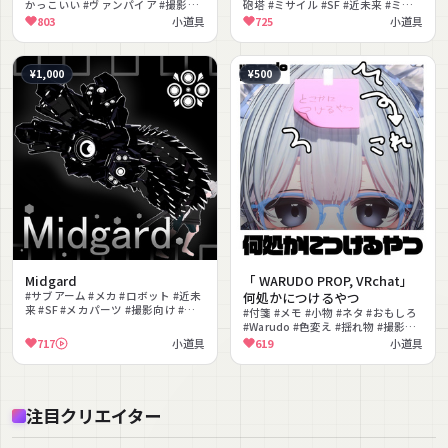
かっこいい #ヴァンパイア #撮影向
砲塔 #ミサイル #SF #近未来 #ミリ
け #色変更可能 #ハロウィン
タリー #シェイプキー
803
小道具
725
小道具
¥1,000
¥500
Midgard
「 WARUDO PROP, VRchat」
#サブアーム #メカ #ロボット #近未
何処かにつけるやつ
来 #SF #メカパーツ #撮影向け #か
#付箋 #メモ #小物 #ネタ #おもしろ
っこいい
#Warudo #色変え #揺れ物 #撮影向
け
717
小道具
619
小道具
注目クリエイター