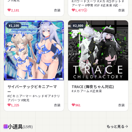
ン #発光
#パワードスーツ #メカ #ロボット #
アーマー #甲冑 #SF #近未来 #武器 #
飛行ギミック #ビームサーベル
2,181
衣装
1,477
衣装
¥1,100
¥2,000
サイバーテックビキニアーマ
TRACE (舞夜ちゃん対応)
ー
#メカアーム #近未来
#ビキニアーマー #ヘッドギア #クリ
アパーツ #発光
1,225
衣装
961
衣装
小道具
もっと見る
(
15
件
)