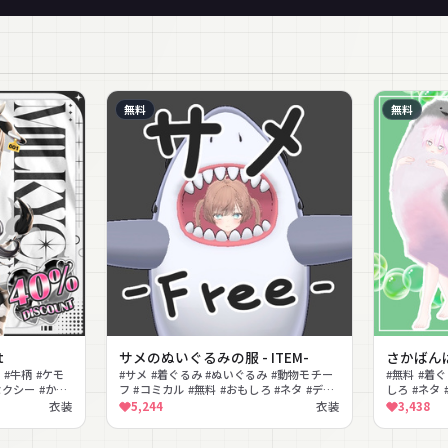
無料
無料
t
サメのぬいぐるみの服 - ITEM-
さかばん
 #牛柄 #ケモ
#サメ #着ぐるみ #ぬいぐるみ #動物モチー
#無料 #着
セクシー #かわ
フ #コミカル #無料 #おもしろ #ネタ #デフ
しろ #ネタ
ォルメ
#全身
衣装
5,244
衣装
3,438