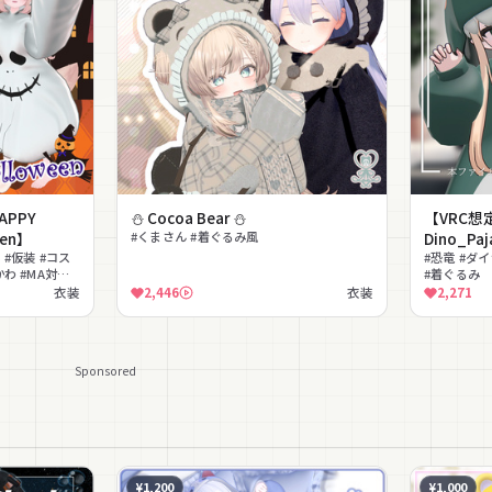
PPY
⛄ Cocoa Bear ⛄
【VRC想
een】
#くまさん #着ぐるみ風
Dino_Pa
 #仮装 #コス
#恐竜 #ダ
かわ #MA対応
#着ぐるみ
衣装
2,446
衣装
2,271
Sponsored
¥1,200
¥1,000