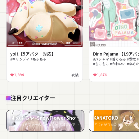
yoit【5アバター対応】
Dino Pajama 【19
#キャンディ #もふもふ
#パジャマ #着ぐるみ #恐竜
#もこもこ #かわいい #ゆめ
着 #冬服
1,894
衣装
1,874
注目クリエイター
すのふらや -SnowFlower Shop-
KANATOKO
『さわれるファーのルームウェア【複数アバター対応】』など5件