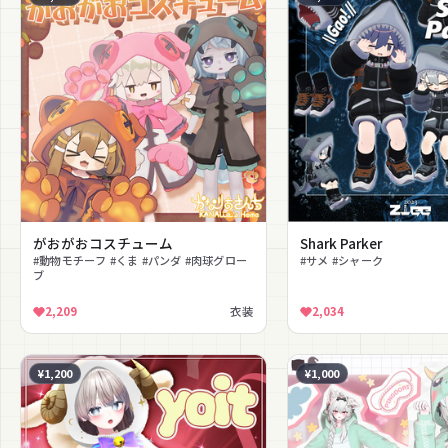
がおがおコスチューム
Shark Parker
#動物モチーフ #くま #パンダ #肉球グロー
#サメ #シャーク
ブ
2,209
衣装
2,034
¥1,200
¥1,000