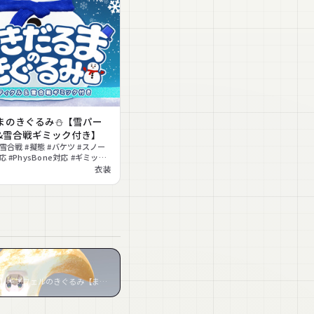
まのきぐるみ⛄【雪パー
&雪合戦ギミック付き】
雪合戦 #擬態 #バケツ #スノー
応 #PhysBone対応 #ギミック
クル
衣装
『【VRC想定】キプフェルのきぐるみ【まめふれんず対応】』など4件