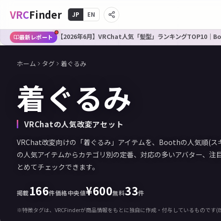
VRC
Finder
JP
EN
【2026年6月】VRChat人気「髪型」ランキングTOP10｜B
最新レポート
ホーム
タグ
着ぐるみ
着ぐるみ
VRChatの人気改変アセット
VRChat改変向けの「着ぐるみ」アイテムを、Boothの人気順(
の人気アイテムからカテゴリ別の定番、対応の多いアバター、注
とめてチェックできます。
166
¥
600
33
掲載
件
価格中央値
無料
件
※特徴タグは、VRCFinderが商品情報をもとに独自に作成・付与しているものです(B