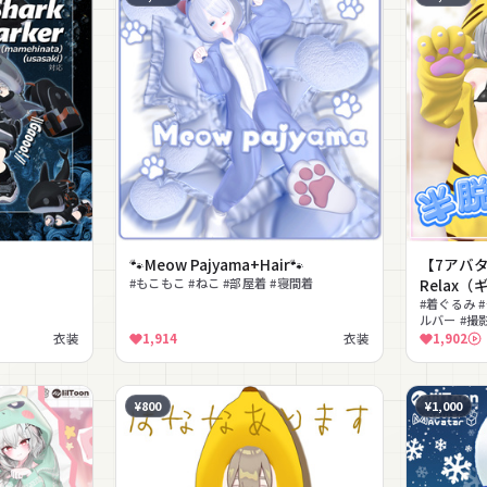
🐾Meow Pajyama+Hair🐾
【7アバタ
#もこもこ #ねこ #部屋着 #寝間着
Relax
#着ぐるみ #
ルバー #撮
衣装
1,914
衣装
1,902
¥800
¥1,000