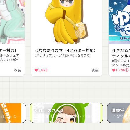
アバター対応】
ばななあります【4アバター対応】
ゆきだる
 #ルームウェア
#バナナ #フルーツ #食べ物 #なりきり
ティクル
かわいい #部屋
#雪だるま #
マン #MA対
#パーティ
衣装
1,856
衣装
1,796
くれこのさんD
満腹堂
『じゃがひなた [PC & Android対応]』など4件
『【VRC向け】まめひなケロカッパ【まめひなた】』など4件