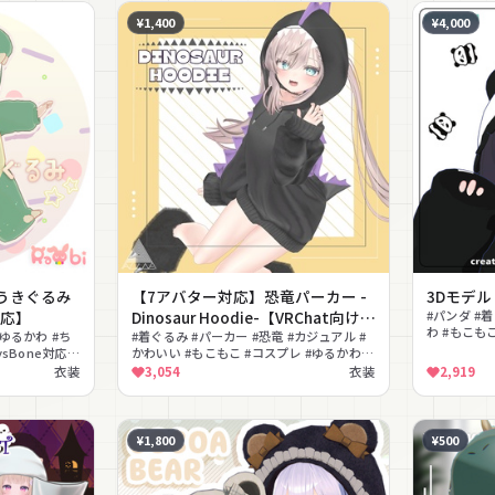
¥1,400
¥4,000
うきぐるみ
【7アバター対応】恐竜パーカー -
3Dモデル『
対応】
Dinosaur Hoodie-【VRChat向け衣
#パンダ #着
わ #もこも
#ゆるかわ #ち
装モデル】
#着ぐるみ #パーカー #恐竜 #カジュアル #
#VRChat
ysBone対応
かわいい #もこもこ #コスプレ #ゆるかわ #
動物モチーフ #MA対応
衣装
3,054
衣装
2,919
¥1,800
¥500