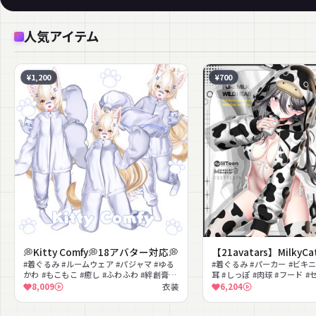
人気アイテム
¥1,200
¥700
💭Kitty Comfy💭18アバター対応💭
【21avatars】MilkyCa
#着ぐるみ #ルームウェア #パジャマ #ゆる
#着ぐるみ #パーカー #ビキニ
かわ #もこもこ #癒し #ふわふわ #絆創膏
耳 #しっぽ #肉球 #フード #
#MA対応 #lilToon対応
いい
8,009
衣装
6,204