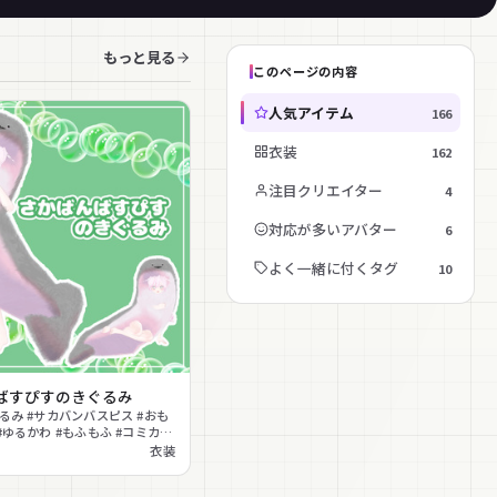
もっと見る
このページの内容
人気アイテム
166
衣装
162
注目クリエイター
4
対応が多いアバター
6
よく一緒に付くタグ
10
ばすぴすのきぐるみ
ぐるみ #サカバンバスピス #おも
 #ゆるかわ #もふもふ #コミカル
衣装