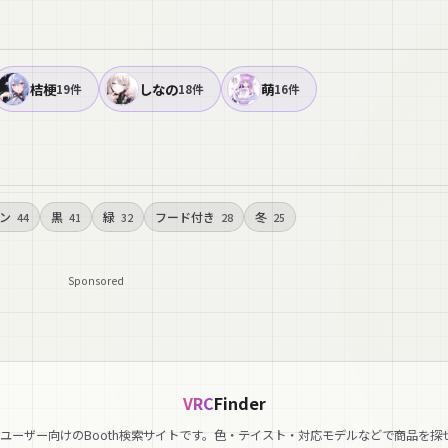
桔梗
しなの
萌
19件
18件
16件
ン
黒
緑
フード付き
冬
44
41
32
28
25
Sponsored
VRC
Finder
hatユーザー向けのBooth検索サイトです。色・テイスト・対応モデルなどで商品を探