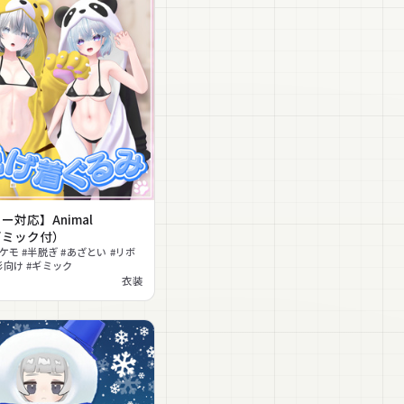
ー対応】Animal
（ギミック付）
ケモ #半脱ぎ #あざとい #リボ
影向け #ギミック
衣装