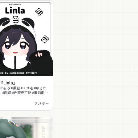
Linla』
ぐるみ #黒髪 #くせ毛 #ゆるか
こ #肉球 #色変更可能 #撮影向け
アバター