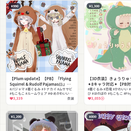
¥990
¥1,300
【Plum update】【PB】『Flying
【3D衣装】きょうりゅ
Squirrel & Rudolf Pajamas🐹』
✦8キャラ対応✦【PB
【13 Avatars】
#パジャマ #着ぐるみ #トナカイ #ムササビ
#着ぐるみ #恐竜 #かわいい 
#もこもこ #ルームウェア #ゆめかわいい
び #ほのぼの #もこもこ #Ph
#MA対応 #ふわふわ #ブラウン
#lilToon対応
3,339
衣装
3,055
¥1,200
¥800