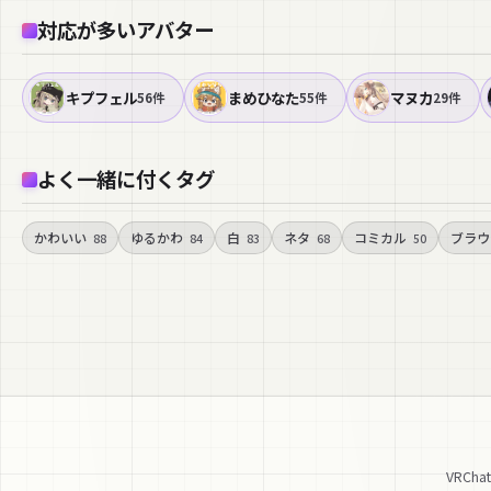
対応が多いアバター
キプフェル
まめひなた
マヌカ
56件
55件
29件
よく一緒に付くタグ
かわいい
ゆるかわ
白
ネタ
コミカル
ブラウ
88
84
83
68
50
VRC