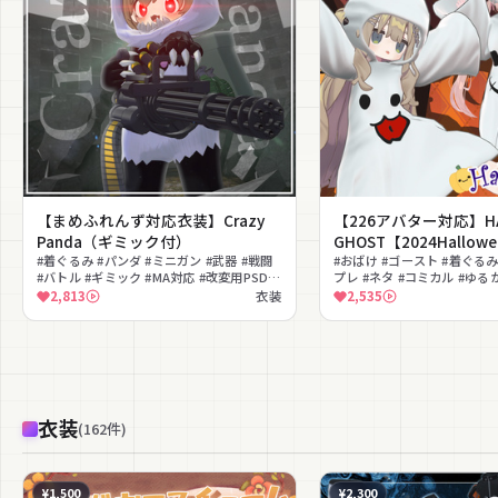
【まめふれんず対応衣装】Crazy
【226アバター対応】HA
Panda（ギミック付）
GHOST【2024Hallow
#着ぐるみ #パンダ #ミニガン #武器 #戦闘
#おばけ #ゴースト #着ぐるみ
#バトル #ギミック #MA対応 #改変用PSD #
プレ #ネタ #コミカル #ゆる
武器ギミック
#lilToon対応
2,813
衣装
2,535
衣装
(
162
件
)
¥1,500
¥2,300