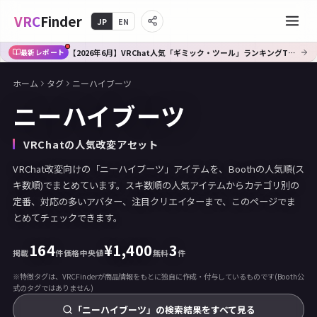
VRC
Finder
JP
EN
【2026年6月】VRChat人気「ギミック・ツール」ランキングTOP10｜Booth傾向分析
最新レポート
ホーム
タグ
ニーハイブーツ
ニーハイブーツ
VRChatの人気改変アセット
VRChat改変向けの「ニーハイブーツ」アイテムを、Boothの人気順(ス
キ数順)でまとめています。スキ数順の人気アイテムからカテゴリ別の
定番、対応の多いアバター、注目クリエイターまで、このページでま
とめてチェックできます。
164
¥
1,400
3
掲載
件
価格中央値
無料
件
※特徴タグは、VRCFinderが商品情報をもとに独自に作成・付与しているものです(Booth公
式のタグではありません)
「ニーハイブーツ」の検索結果をすべて見る