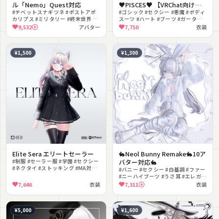
ル「Nemo」Quest対応
♥PISCES♥ 【VRChat向け衣
#チベットスナギツネ #ポストアポ
装モデル】
#ゴシック #セクシー #悪魔 #ボディ
カリプス #ミリタリー #終末世界 #
スーツ #ハート #ブーツ #ガーター #
ジト目 #ライフル #撮影向け #PSD
クロス #ダーク #MA対応
9,532
アバター
7,750
衣装
付き #Quest対応 #lilToon対応
¥1,500
¥1,300
Elite Sera エリートセーラー
🐇Neol Bunny Remake🐇10ア
#制服 #セーラー服 #学園 #セクシー
バター対応🐇
#ネクタイ #ストッキング #MA対応
#バニー #セクシー #白基調 #ファー
#lilToon対応 #ガーター #学校
#ニーハイブーツ #うさ耳 #エレガン
ト #VRChat #ガーリー #リボン
7,646
衣装
7,311
衣装
¥5,000
¥1,600