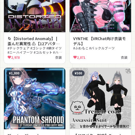
🌀【Distorted Anomaly】 |
VYNTHE 【VRChat向け衣装モ
歪んだ異常性 ⚠️【12アバター
デル】
avatars】
#テックウェア #ゴシック #網タイツ
#ふわもこ #バックルブーツ
#ニーハイブーツ #コルセット #ハー
ネス #マスク #セクシー #ストリー
2,978
衣装
2,871
衣装
ト #lilToon対応
¥1,800
¥500