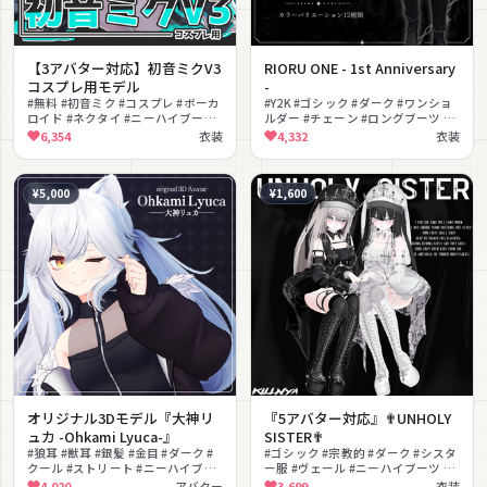
【3アバター対応】初音ミクV3
RIORU ONE - 1st Anniversary
コスプレ用モデル
-
#無料 #初音ミク #コスプレ #ボーカ
#Y2K #ゴシック #ダーク #ワンショ
ロイド #ネクタイ #ニーハイブーツ
ルダー #チェーン #ロングブーツ #
#ヘッドセット #クール #MA対応
ミニ丈 #クール #モノクロ #セクシ
6,354
衣装
4,332
衣装
#lilToon対応
ー
¥5,000
¥1,600
オリジナル3Dモデル『大神リ
『5アバター対応』✟UNHOLY
ュカ -Ohkami Lyuca-』
SISTER✟
#狼耳 #獣耳 #銀髪 #金目 #ダーク #
#ゴシック #宗教的 #ダーク #シスタ
クール #ストリート #ニーハイブー
ー服 #ヴェール #ニーハイブーツ #
ツ #VRChat #アバター
チェーン #十字架 #lilToon対応
4,020
アバター
3,699
衣装