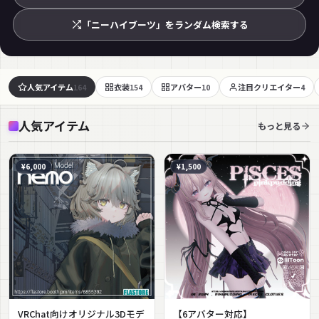
「ニーハイブーツ」をランダム検索する
人気アイテム
衣装
アバター
注目クリエイター
164
154
10
4
人気アイテム
もっと見る
¥6,000
¥1,500
VRChat向けオリジナル3Dモデ
【6アバター対応】