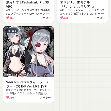
調月リオ | Tsukatsuki Rio 3D
オリジナル3Dモデル
VRC
『Runeria -ルネリア- 』
#ブルーアーカイブ #二次創作 #黒髪
#セーラー服 #ショートヘア #ウルフ
#ロングヘア #ヘイロー #スーツ #ク
カット #ケモ耳 #オフショルダー #
ール #大人っぽい #PhysBone対応
メガネ #体型調整対応 #もちふぃっ
411
アバター
358
アバター
#Poiyomi対応
た～対応 #前髪切替 #ガーリー
¥6,000
Veera-Suratka(ヴィーラ・ス
ラートカ) ExF Ver.1.0.1【VRC
想定オリジナル3Dモデル】
#ゴシック #眼帯 #パーカー #タトゥ
ー #網タイツ #セクシー #銀髪 #スチ
ームパンク #ダーク #着替え
350
アバター