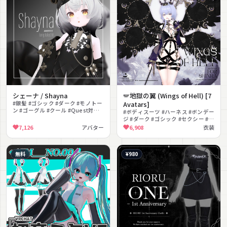
シェーナ / Shayna
🪽地獄の翼 (Wings of Hell) [7
#銀髪 #ゴシック #ダーク #モノトー
Avatars]
ン #ゴーグル #クール #Quest対応 #
#ボディスーツ #ハーネス #ボンデー
もちふぃった～対応 #ボブヘア #フ
ジ #ダーク #ゴシック #セクシー #天
ルトラ対応
使 #悪魔 #大鎌 #ハイヒール
7,126
アバター
6,908
衣装
無料
¥980