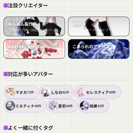
注目クリエイター
ぬんぬん製作所
AVVI
『【49アバター対応】Trench coat』など12件
『AVVI ラバーサイハイブーツ』など8件
Add+Re:collection
こあられのアトリエ
『舞夜ちゃん対応フルコーデ♡present for you』など4件
『Abyssal Witch -Seaborn-【複数対応】』など4件
対応が多いアバター
マヌカ
しなの
セレスティア
72件
61件
60件
ミルティナ
愛莉
桔梗
48件
44件
42件
よく一緒に付くタグ