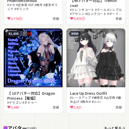
PhantomShroud
【49アバター対応】Trench
#メカ #近未来 #SF #発光 #変形ギミ
coat
ック #ギミック
#トレンチコート #クール #シンプル
#アサシン #ロングコート #ボーイッ
シュ #大人っぽい #ニーハイブーツ
2,776
衣装
2,675
衣装
#スタイリッシュ
¥1,600
¥900
【 10アバター対応】Dragon
Lace Up Dress Outfit
Princess【龍姬】
#レースアップ #彼岸花 #山羊角 #編
み上げ #病みかわいい
#ドラゴン #タトゥー
2,648
衣装
2,627
衣装
アバター
もっと見る
(
10
件
)