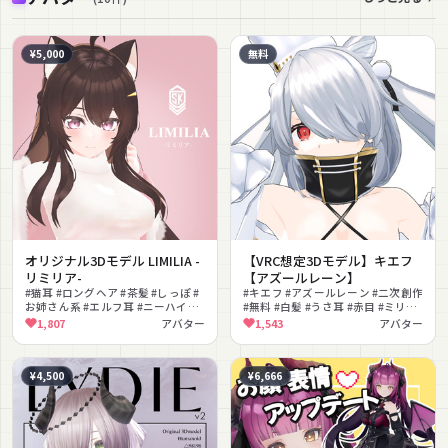
¥5,000
無料
オリジナル3Dモデル LIMILIA -
【VRC想定3Dモデル】キエフ
リミリア-
【アズールレーン】
#猫耳 #ロングヘア #茶髪 #しっぽ #
#キエフ #アズールレーン #二次創作
お姉さん系 #エルフ耳 #ニーハイブ
#無料 #白髪 #うさ耳 #赤目 #ミリタ
ーツ #もちふぃった～対応 #清楚
リー #セクシー #着脱ギミック
1,807
アバター
1,543
アバター
#VRChat
¥4,500
¥6,666