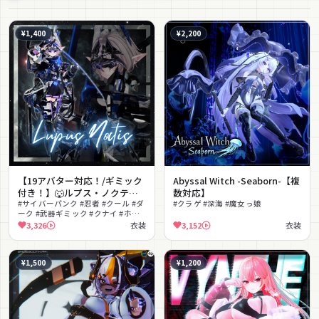
¥1,400
¥2,200
【19アバター対応！/ギミック
Abyssal Witch -Seaborn-【複
付き！】🐺ルプス・ノクティ
数対応】
ス
#サイバーパンク #忍者 #クール #ダ
#クラゲ #深海 #魔女っ娘
ーク #武器ギミック #クナイ #ホバ
ーモーション #メカ #かっこいい
3,326
衣装
3,152
衣装
#MA対応
¥1,500
¥1,200