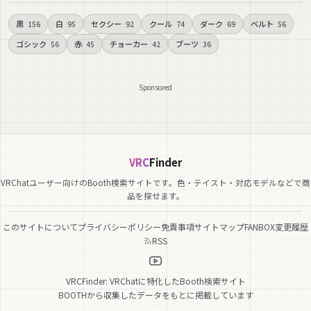
黒
白
セクシー
クール
ダーク
ベルト
156
95
92
74
69
56
ゴシック
赤
チョーカー
ブーツ
56
45
42
36
Sponsored
VRC
Finder
VRChatユーザー向けのBooth検索サイトです。色・テイスト・対応モデルなどで商
品を探せます。
このサイトについて
プライバシーポリシー
免責事項
サイトマップ
FANBOX
変更履歴
RSS
VRCFinder: VRChatに特化したBooth検索サイト
BOOTHから収集したデータをもとに掲載しています