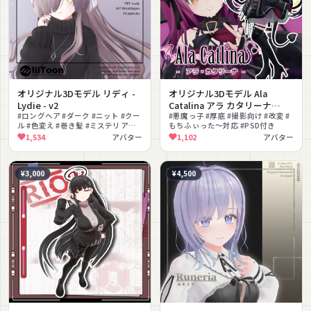
オリジナル3Dモデル リディ -
オリジナル3Dモデル Ala
Lydie - v2
Catalina アラ カタリーナ
#ロングヘア #ダーク #ニット #クー
ver2.0アップデート
#悪魔っ子 #厚底 #撮影向け #改変 #
ル #色変え #巻き髪 #ミステリアス
もちふぃった～対応 #PSD付き
#VRM対応 #もちふぃった～対応
1,534
アバター
1,102
アバター
¥3,000
¥4,500