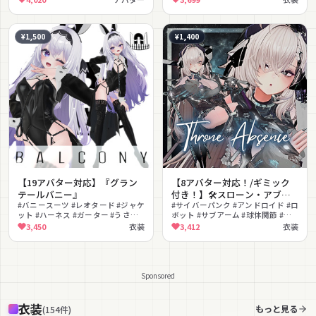
#PhysBone対応
¥1,500
¥1,400
【19アバター対応】『グラン
【8アバター対応！/ギミック
テールバニー』
付き！】🛠️スローン・アブセ
#バニースーツ #レオタード #ジャケ
ンス
#サイバーパンク #アンドロイド #ロ
ット #ハーネス #ガーター #うさ耳 #
ボット #サブアーム #球体関節 #ギ
ニーハイブーツ #セクシー #フェテ
ミック付き #拘束具 #ホバー #MA対
3,450
衣装
3,412
衣装
ィッシュ #ボンデージ
応 #メカ
Sponsored
衣装
もっと見る
(
154
件
)