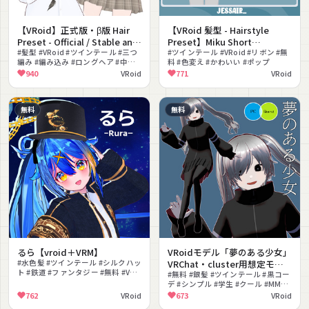
【VRoid】正式版・β版 Hair
【VRoid 髪型 - Hairstyle
Preset - Official / Stable and
Preset】Miku Short
Beta Version - Long Twintail
#髪型 #VRoid #ツインテール #三つ
Hairstyle with PHYSICS and
#ツインテール #VRoid #リボン #無
編み #編み込み #ロングヘア #中華
料 #色変え #かわいい #ポップ
Front Braids - ツインテールロ
Accessories | Cute | Giggle |
風 #ヘアプリセット #ヘアテクスチ
940
VRoid
771
VRoid
ング三つ編み
Aesthetic | Vtuber Girl
ャ #テクスチャ
無料
無料
るら【vroid＋VRM】
VRoidモデル「夢のある少女」
#水色髪 #ツインテール #シルクハッ
VRChat・cluster用想定モデ
ト #鉄道 #ファンタジー #無料 #VRM
ル
#無料 #銀髪 #ツインテール #黒コー
#VRoid #オッドアイ #改変
デ #シンプル #学生 #クール #MMD
対応 #改変
762
VRoid
673
VRoid