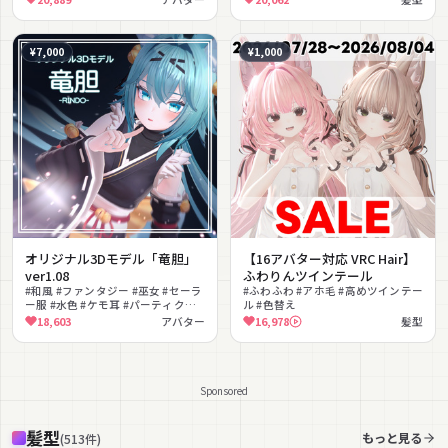
#lilToon対応
¥7,000
¥1,000
オリジナル3Dモデル「竜胆」
【16アバター対応 VRC Hair】
ver1.08
ふわりんツインテール
#和風 #ファンタジー #巫女 #セーラ
#ふわふわ #アホ毛 #高めツインテー
ー服 #水色 #ケモ耳 #パーティクル #
ル #色替え
フルトラ対応 #リップシンク #アイ
18,603
アバター
16,978
髪型
トラッキング
Sponsored
髪型
もっと見る
(
513
件
)