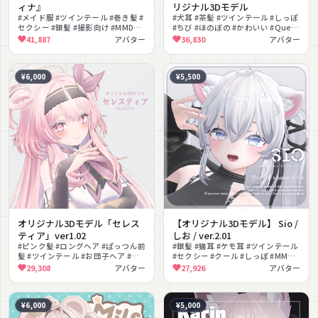
ィナ』
リジナル3Dモデル
#メイド服 #ツインテール #巻き髪 #
#犬耳 #茶髪 #ツインテール #しっぽ
セクシー #銀髪 #撮影向け #MMD対
#ちび #ほのぼの #かわいい #Quest
応 #PSD付き
対応 #サンバイザー #なでなでギミ
41,887
アバター
36,830
アバター
ック
¥6,000
¥5,500
オリジナル3Dモデル「セレス
【オリジナル3Dモデル】 Sio /
ティア」ver1.02
しお / ver.2.01
#ピンク髪 #ロングヘア #ぱっつん前
#銀髪 #猫耳 #ケモ耳 #ツインテール
髪 #ツインテール #お団子ヘア #フ
#セクシー #クール #しっぽ #MMD
ァンタジー #上品 #エレガント #ヘ
対応 #AFKモーション #lilToon対応
29,308
アバター
27,926
アバター
イロー #VRM対応
¥6,000
¥5,000