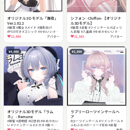
オリジナル3Ｄモデル「舞夜」
シフォン -Chiffon-【オリジナ
Ver.1.02.2
ル3Dモデル】
#猫耳 #魔女 #メイド #撮影向け
#猫耳 #金髪 #ツインテール #ぱっつ
#PSD付き #ゴシック #かわいい #ハ
ん前髪 #八重歯 #ゆめかわいい #ガ
ロウィン
ーリー #もふもふ #パーカー
22,494
アバター
21,383
アバター
#VRChat
¥6,000
¥1,000
オリジナル3Dモデル『ラム
ラブリーローツインテールヘ
ネ』 - Ramune
ア
#銀髪 #透明感 #幻想的 #ゆめかわい
#ローツインテール #ツインテール #
い #ツインテール #メガネ #食べる
ふわふわ #ガーリー #甘め #前髪
ギミック #リップシンク #MA対応
#lilToon対応 #ヘア
20,889
アバター
20,062
髪型