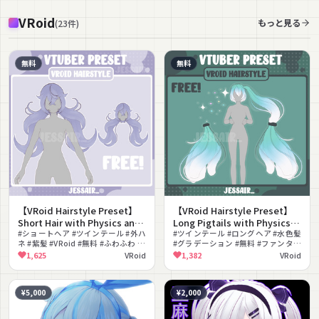
VRoid
もっと見る
(
23
件
)
無料
無料
【VRoid Hairstyle Preset】
【VRoid Hairstyle Preset】
Short Hair with Physics and
Long Pigtails with Physics |
Ponytails | Ponytails| Cute
#ショートヘア #ツインテール #外ハ
Fantasy | Cute Vtuber
#ツインテール #ロングヘア #水色髪
ネ #紫髪 #VRoid #無料 #ふわふわ #
#グラデーション #無料 #ファンタジ
Vtuber Hairstyle
Hairstyle
かわいい #VRoidプリセット
ー #髪型 #VRoid #揺れ物 #ミント
1,625
VRoid
1,382
VRoid
¥5,000
¥2,000