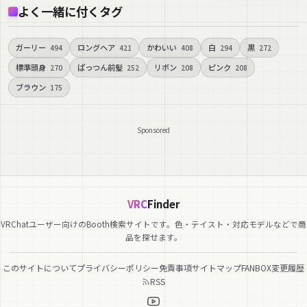
よく一緒に付くタグ
ガーリー
ロングヘア
かわいい
白
黒
494
421
408
294
272
標準頭身
ぱっつん前髪
リボン
ピンク
270
252
208
208
ブラウン
175
Sponsored
VRC
Finder
VRChatユーザー向けのBooth検索サイトです。色・テイスト・対応モデルなどで商
品を探せます。
このサイトについて
プライバシーポリシー
免責事項
サイトマップ
FANBOX
変更履歴
RSS