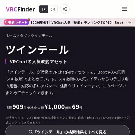
VRC
Finder
JP
EN
【2026年6月】VRChat人気「髪型」ランキングTOP10｜Booth傾向分析
最新レポート
ホーム
タグ
ツインテール
ツインテール
VRChatの人気改変アセット
「ツインテール」が特徴のVRChat向けアセットを、Boothの人気順
(スキ数順)でまとめています。スキ数順の人気アイテムからカテゴリ別
の定番、対応の多いアバター、注目クリエイターまで、このページで
まとめてチェックできます。
909
¥
1,000
69
掲載
件
価格中央値
無料
件
※特徴タグは、VRCFinderが商品情報をもとに独自に作成・付与しているものです(Booth公
式のタグではありません)
「ツインテール」の検索結果をすべて見る