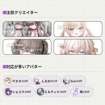
注目クリエイター
GLAY Unknown
SOUR FLAVOR
『【VRC想定】Morning Rabbit Two Side Twin Tail Hair』など29件
『【13アバター対応】Little Bunny Twintail🐰』など18件
Yune-Yune
4o4o
『★Sugar Bloom Hair ★ 【PB】 【11 Avatars】』など18件
『Teddy Puff TwinTail』など12件
対応が多いアバター
マヌカ
しなの
Sio
318件
251件
214件
ショコラ
ミルティナ
萌
204件
195件
195件