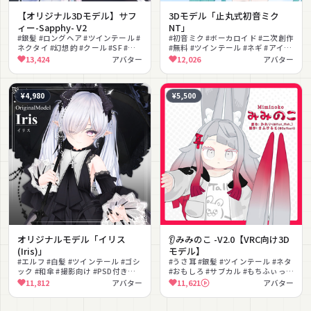
【オリジナル3Dモデル】サフ
3Dモデル「止丸式初音ミク
ィー-Sapphy- V2
NT」
#銀髪 #ロングヘア #ツインテール #
#初音ミク #ボーカロイド #二次創作
ネクタイ #幻想的 #クール #SF #近
#無料 #ツインテール #ネギ #アイド
未来 #撮影向け #色変え
ル #撮影向け #ミント
13,424
アバター
12,026
アバター
¥4,980
¥5,500
オリジナルモデル「イリス
👂みみのこ -V2.0【VRC向け3D
(Iris)」
モデル】
#エルフ #白髪 #ツインテール #ゴシ
#うさ耳 #銀髪 #ツインテール #ネタ
ック #和傘 #撮影向け #PSD付き
#おもしろ #サブカル #もちふぃっ
#VRM対応 #ネイル #もちふぃっ
た〜対応 #バトル #もふもふ
11,812
アバター
11,621
アバター
た〜対応
#VRChat