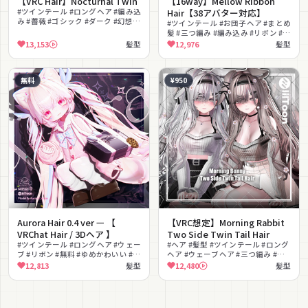
【VRC Hair】Nocturnal Twin
【16way】Mellow Ribbon
#ツインテール #ロングヘア #編み込
Hair【38アバター対応】
み #薔薇 #ゴシック #ダーク #幻想的
#ツインテール #お団子ヘア #まとめ
#パーティクル #MA対応 #lilToon対
髪 #三つ編み #編み込み #リボン #内
応
巻き #ガーリー #かわいい #MA対応
13,153
髪型
12,976
髪型
無料
¥950
Aurora Hair 0.4 ver ㅡ 【
【VRC想定】Morning Rabbit
VRChat Hair / 3Dヘア 】
Two Side Twin Tail Hair
#ツインテール #ロングヘア #ウェー
#ヘア #髪型 #ツインテール #ロング
ブ #リボン #無料 #ゆめかわいい #か
ヘア #ウェーブヘア #三つ編み #ハ
わいい #ガーリー #MA対応
ーフアップ #ガーリー #かわいい #
12,813
髪型
12,480
髪型
#lilToon対応
色変え可能