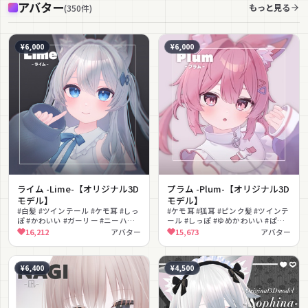
アバター
もっと見る
(
350
件
)
¥6,000
¥6,000
ライム -Lime-【オリジナル3D
プラム -Plum-【オリジナル3D
モデル】
モデル】
#白髪 #ツインテール #ケモ耳 #しっ
#ケモ耳 #狐耳 #ピンク髪 #ツインテ
ぽ #かわいい #ガーリー #ニーハイ #
ール #しっぽ #ゆめかわいい #ぱっ
網タイツ #カーディガン #色変え
つん前髪 #パーカー #もふもふ
16,212
アバター
15,673
アバター
#AFKモーション
¥6,400
¥4,500