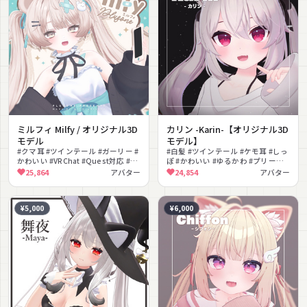
ミルフィ Milfy / オリジナル3D
カリン -Karin-【オリジナル3D
モデル
モデル】
#クマ耳 #ツインテール #ガーリー #
#白髪 #ツインテール #ケモ耳 #しっ
かわいい #VRChat #Quest対応 #ス
ぽ #かわいい #ゆるかわ #プリーツ
マホギミック #シェイプキー #VRM
スカート #スニーカー #色変え
25,864
アバター
24,854
アバター
対応 #ゆめかわいい
#PSD付き
¥5,000
¥6,000