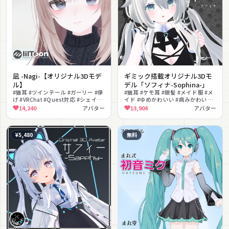
凪 -Nagi-【オリジナル3Dモデ
ギミック搭載オリジナル3Dモ
ル】
デル「ソフィナ-Sophina-」
#猫耳 #ツインテール #ガーリー #儚
#猫耳 #ケモ耳 #銀髪 #メイド服 #メ
げ #VRChat #Quest対応 #シェイプ
イド #ゆめかわいい #病みかわいい
キー #幻想的 #かわいい #ナチュラ
#彼シャツ #リボン #VRM対応
14,240
アバター
13,904
アバター
ル
¥5,480
無料