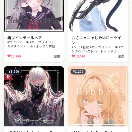
猫ツインテールヘア
おさニャニャじみはローツイ
#ツインテール #ハーフツインテー
ン
ル #サイドテール #ぱっつん前髪 #
#ヘア #髪型 #ローツインテール #ロ
猫耳 #リボン #かわいい #MA対応
ングヘア #ストレートヘア #ガーリ
#lilToon対応 #PhysBone対応
ー #かわいい #ナチュラル #色変え
13,995
髪型
13,591
髪型
可能
¥1,700
¥1,200