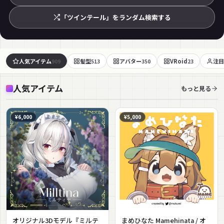
「ツインテール」をランダム検索する
人気アイテム
髪型
アバター
VRoid
注目
909
513
350
23
人気アイテム
もっと見る
¥6,000
¥5,000
オリジナル3Dモデル『ミルテ
まめひなた Mamehinata / オ