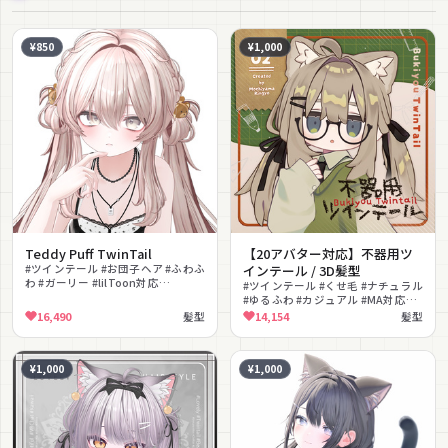
¥850
¥1,000
Teddy Puff TwinTail
【20アバター対応】不器用ツ
#ツインテール #お団子ヘア #ふわふ
インテール / 3D髪型
わ #ガーリー #lilToon対応
#ツインテール #くせ毛 #ナチュラル
#PhysBone対応 #ヘアモデル
#ゆるふわ #カジュアル #MA対応
#lilToon対応 #アホ毛
16,490
髪型
14,154
髪型
¥1,000
¥1,000