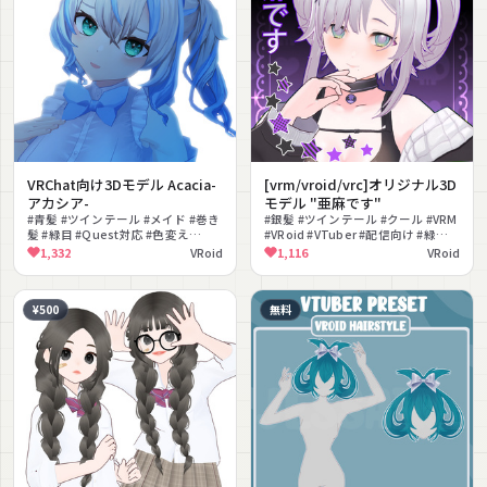
VRChat向け3Dモデル Acacia-
[vrm/vroid/vrc]オリジナル3D
アカシア-
モデル "亜麻です"
#青髪 #ツインテール #メイド #巻き
#銀髪 #ツインテール #クール #VRM
髪 #緑目 #Quest対応 #色変え
#VRoid #VTuber #配信向け #緑目 #
#VRM対応 #フォールバック対応
ミステリアス #セミロング
1,332
VRoid
1,116
VRoid
#PSD付き
¥500
無料