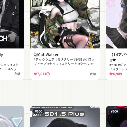
ly
🐱Cat Walker
【14アバタ
#テックウェア #ミリタリー #迷彩 #クロッ
⛓🖤
プトップ #ナイフ #ストリート #クール #セ
#シャツ #スト
#Y2K #ギ
クシー #猫耳 #ヘッドホン
クール #ヘッド
い #クロッ
ュ
ッドホン #
衣装
7,014
衣装
6,989
¥500
¥600