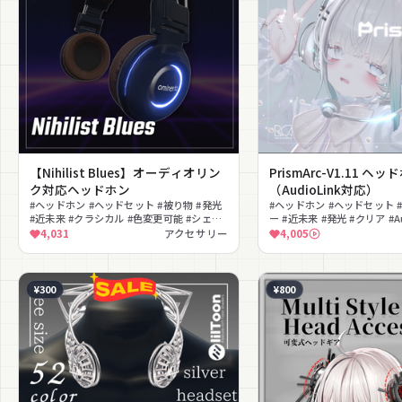
【Nihilist Blues】オーディオリン
PrismArc-V1.11 ヘッ
ク対応ヘッドホン
（AudioLink対応）
#ヘッドホン #ヘッドセット #被り物 #発光
#ヘッドホン #ヘッドセット 
#近未来 #クラシカル #色変更可能 #シェイ
ー #近未来 #発光 #クリア #Au
プキー #撮影向け
#PhysBone対応 #色変更可
4,031
アクセサリー
4,005
¥300
¥800