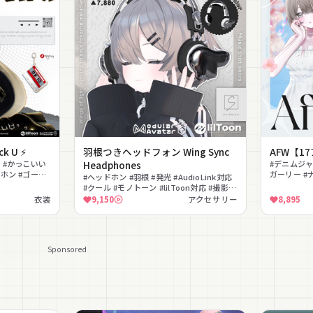
 U ⚡
羽根つきヘッドフォン Wing Sync
AFW【1
ト #かっこいい
Headphones
#デニムジャ
ドホン #ゴーグ
ガーリー #
#ヘッドホン #羽根 #発光 #AudioLink対応
ホン #上品 #
#クール #モノトーン #lilToon対応 #撮影向
け
衣装
9,150
アクセサリー
8,895
Sponsored