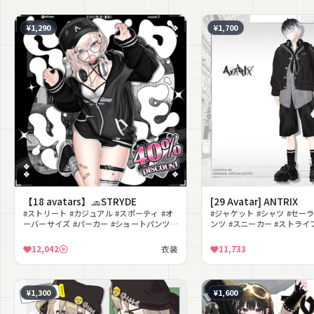
¥1,290
¥1,700
【18 avatars】🧢STRYDE
[29 Avatar] ANTRIX
#ストリート #カジュアル #スポーティ #オ
#ジャケット #シャツ #セー
ーバーサイズ #パーカー #ショートパンツ #
ンツ #スニーカー #ストライ
キャップ #ヘッドホン #メガネ #ユニセック
#ボーイッシュ #クール #男
ス
12,042
衣装
11,733
¥1,300
¥1,600