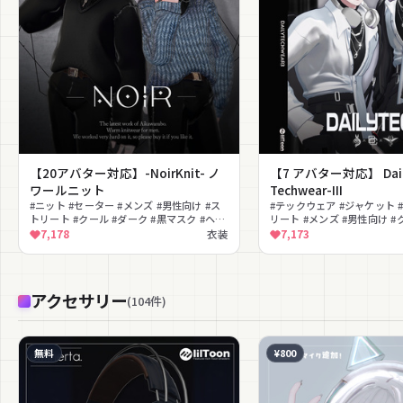
【20アバター対応】-NoirKnit- ノ
【7 アバター対応】 Dai
ワールニット
Techwear-III
#ニット #セーター #メンズ #男性向け #ス
#テックウェア #ジャケット 
トリート #クール #ダーク #黒マスク #ヘッ
リート #メンズ #男性向け #
ドホン #都会的
ホン #チェーン #ボーイッシ
7,178
衣装
7,173
アクセサリー
(
104
件
)
無料
¥800