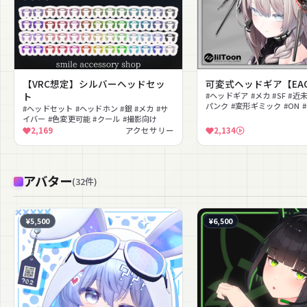
【VRC想定】シルバーヘッドセッ
可変式ヘッドギア【EAO_
ト
#ヘッドギア #メカ #SF #近
パンク #変形ギミック #ON #
#ヘッドセット #ヘッドホン #銀 #メカ #サ
対応 #lilToon対応
イバー #色変更可能 #クール #撮影向け
2,169
アクセサリー
2,134
アバター
(
32
件
)
¥5,500
¥6,500