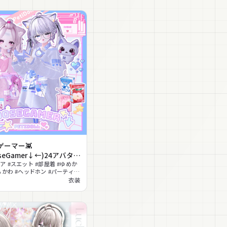
ゲーマー👾
seGamer↓←)24アバター
ア #スエット #部屋着 #ゆめか
るかわ #ヘッドホン #パーティク
#lilToon対応 #パステル
衣装