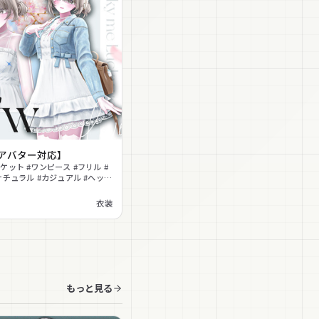
7アバター対応】
ケット #ワンピース #フリル #
ナチュラル #カジュアル #ヘッド
MA対応 #lilToon対応
衣装
もっと見る