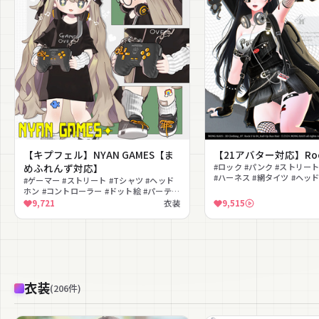
【キプフェル】NYAN GAMES【ま
【21アバター対応】Rock
めふれんず対応】
#ロック #パンク #ストリー
#ハーネス #網タイツ #ヘッ
#ゲーマー #ストリート #Tシャツ #ヘッド
ル #チェーン #MA対応
ホン #コントローラー #ドット絵 #パーティ
クル #スニーカー #ベレー帽 #カジュアル
9,721
衣装
9,515
衣装
(
206
件
)