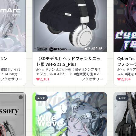
ドホン
【3Dモデル】ヘッドフォン＆ニッ
CyberTe
ト帽 WH-SD1.5_Plus
フォン一
#猫耳 #サイバ
#ヘッドホン #ニット帽 #帽子 #シンプル #
#ヘッドギア
dioLink対応
カジュアル #ストリート #色変更可能 #ノー
未来 #発光 
能
マルマップ #MA対応 #lilToon対応
プ #バイザー 
アクセサリー
2,301
アクセサリー
2,204
¥600
¥980