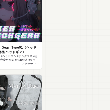
chGear_Type01（ヘッド
体型ヘッドギア）
 #ヘッドホン #サングラス #近
#色変更可能 #PSD付き #キャッ
#lilToon対応
アクセサリー