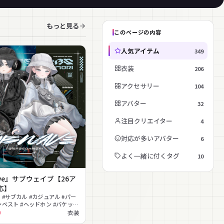
もっと見る
このページの内容
人気アイテム
349
衣装
206
アクセサリー
104
アバター
32
注目クリエイター
4
対応が多いアバター
6
よく一緒に付くタグ
10
ave』サブウェイブ【26ア
応】
 #サブカル #カジュアル #パー
ンベスト #ヘッドホン #バケット
ニーカー #カーゴパンツ #プリー
衣装