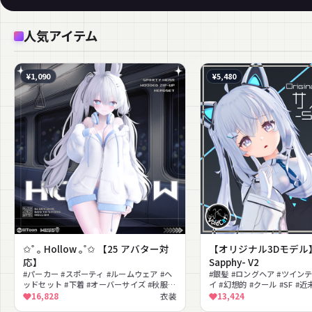
人気アイテム
¥1,090
¥5,480
✩˚ ｡ Hollow ｡˚✩ 【25 アバター対
【オリジナル3Dモデル
応】
Sapphy- V2
#パーカー #スポーティ #ルームウェア #ヘ
#銀髪 #ロングヘア #ツイン
ッドセット #下着 #オーバーサイズ #秋服
イ #幻想的 #クール #SF #
#lilToon対応 #MA対応 #もこもこ
#色変え
16,828
衣装
13,424