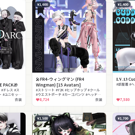
¥1,600
¥1,400
🎤FR4-ウィングマン (FR4
𝐋𝐕.𝟏𝟑 
E PACK🎁
Wingman) [15 Avatars]
#部屋着 #へ
 #ドレス #ス
#ストリート #Y2K #ヒップホップ #クール
ト #ユニセック
#ウエストポーチ #カーゴパンツ #ヘッドホ
ン #キャップ #撮影向け #lilToon対応
衣装
8,724
衣装
7,580
¥1,500
¥1,700