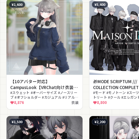
¥1,600
¥5,400
【10アバター対応】
🎁MODE SCRIPTUM ///
CampusLook【VRChat向け衣装モ
COLLECTION COMPLET
デル】
#スウェット #オーバーサイズ #ノースリー
#モード #モノトーン #スーツ
ブ #オフショルダー #カジュアル #リアルク
トリート #クール #エレガン
ローズ #スポーティ #ヘッドホン #ネクタイ
ス #ベレー帽 #厚底ブーツ
8,876
衣装
8,800
#私服
¥1,500
¥2,200