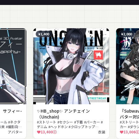
¥1,400
¥2,000
】サフィー-
✨HB_shop✨ アンチェイン
『Subw
（Unchain)
バター対
テール #ネクタ
#ストリート #セクシー #下着 #パーカー #
#ストリート
近未来 #撮影向け
デニム #ヘッドホン #クロップトップ
カー #ダウ
#lilToon対応 #PhysBone対応 #へそ出し
ハット #ス
アバター
13,400
衣装
13,006
ツスカート