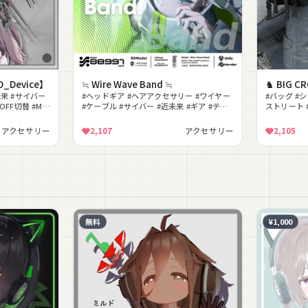
Device】
≒ Wire Wave Band ≒
♞ BIG C
未来 #サイバー
#ヘッドギア #ヘアアクセサリー #ワイヤー
#バッグ #
OFF切替 #MA
#ケーブル #サイバー #近未来 #ギア #テッ
ストリート #
クウェア #シェイプキー #PSD付き
おしゃれ
アクセサリー
2,107
アクセサリー
2,105
無料
¥1,000