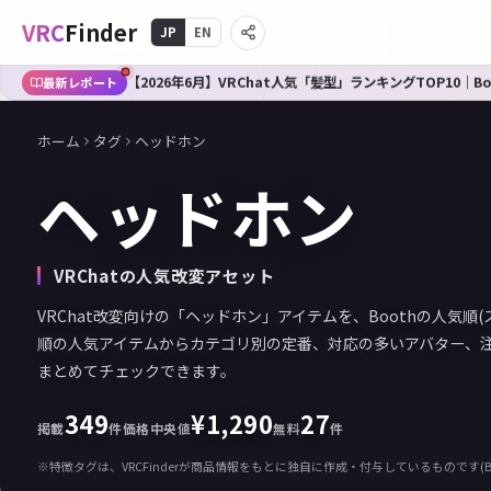
VRC
Finder
JP
EN
【2026年6月】VRChat人気「髪型」ランキングTOP10｜B
最新レポート
ホーム
タグ
ヘッドホン
ヘッドホン
VRChatの人気改変アセット
VRChat改変向けの「ヘッドホン」アイテムを、Boothの人気順
順の人気アイテムからカテゴリ別の定番、対応の多いアバター、
まとめてチェックできます。
349
¥
1,290
27
掲載
件
価格中央値
無料
件
※特徴タグは、VRCFinderが商品情報をもとに独自に作成・付与しているものです(B