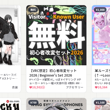
無料
¥1,800
【VRC想定】初心者改変セット
👾ルーズ
ラー #ハーフパ
2026 / Beginner's Set 2026
(↑→Loo
プ #ストリート
#ヘイロー #猫耳 #しっぽ #イヤリング #チ
対応
#ルームウェ
女兼用
ョーカー #ベレー帽 #天使の羽 #無料 #MA
わいい #ゆ
対応 #ヘッドホン
ル #MA対応 
衣装
10,502
アクセサリー
10,364
¥700
¥1,500