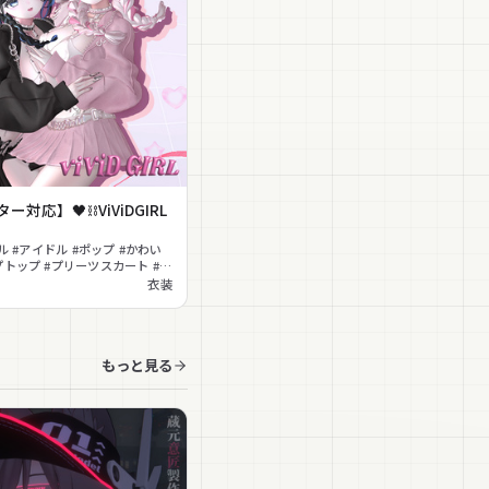
ー対応】🖤⛓ViViDGIRL
ャル #アイドル #ポップ #かわい
プトップ #プリーツスカート #ヘ
チェーン #ネイル
衣装
もっと見る