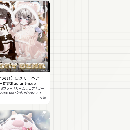
ry Bear 】🎀メリーベアー
対応Radiant-iseo
 #ファー #ルームウェア #ガー
 #lilToon対応 #かわいい #も
屋着 #オフショルダー
衣装