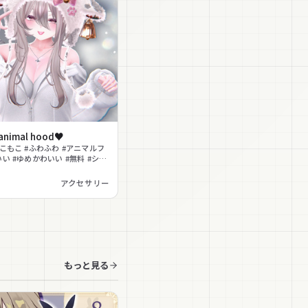
 animal hood♥
もこもこ #ふわふわ #アニマルフ
いい #ゆめかわいい #無料 #シェ
肉球 #クリスマス
アクセサリー
もっと見る