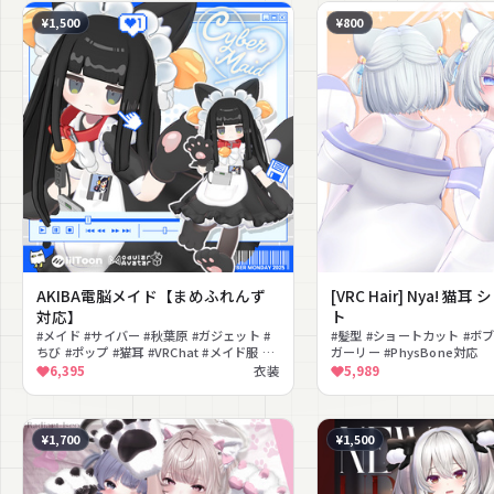
¥1,500
¥800
AKIBA電脳メイド【まめふれんず
[VRC Hair] Nya! 猫
対応】
ト
#メイド #サイバー #秋葉原 #ガジェット #
#髪型 #ショートカット #ボブ
ちび #ポップ #猫耳 #VRChat #メイド服 #
ガーリー #PhysBone対応
レトロ
6,395
衣装
5,989
¥1,700
¥1,500