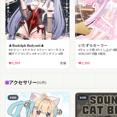
🎄𝐑𝐮𝐝𝐨𝐥𝐩𝐡 𝐁𝐨𝐝𝐲𝐬𝐮𝐢𝐭🎄
いたずらセーラー
#セクシー #トナカイ #ファー #ハーネス #
#チェック柄 #たくし上げ #
網タイツ #リボン #キャンディケイン #改変
#ON/OFF切替 #発光
用PSD #クリスマス
2,909
衣装
2,905
アクセサリー
(
51
件
)
¥400
¥300