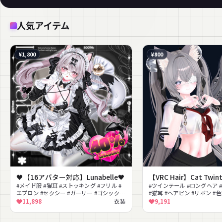
人気アイテム
¥1,800
¥800
🖤【16アバター対応】Lunabelle🖤
【VRC Hair】Cat Twint
#メイド服 #猫耳 #ストッキング #フリル #
#ツインテール #ロングヘア 
エプロン #セクシー #ガーリー #ゴシック
#猫耳 #ヘアピン #リボン #
#MA対応 #lilToon対応
#PSD付き
11,898
衣装
9,191