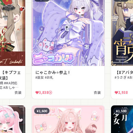
aki【キプフェ
にゃこかみ⭐参上 !
【8アバター
衣装】
#巫女 #お札
#うさぎ #お
柄 #MA対応
対応 #おしゃれ #
衣装
3,838
衣装
2,938
¥1,600
¥1,500