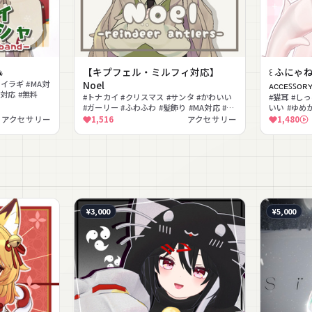

【キプフェル・ミルフィ対応】
꒰ ふにゃね
イラギ #MA対
Noel
ᴀᴄᴄᴇꜱꜱᴏʀʏ
on対応 #無料
#トナカイ #クリスマス #サンタ #かわいい
#猫耳 #しっ
#ガーリー #ふわふわ #髪飾り #MA対応 #ヒ
いい #ゆめ
イラギ
#lilToon
アクセサリー
1,516
アクセサリー
1,480
¥3,000
¥5,000