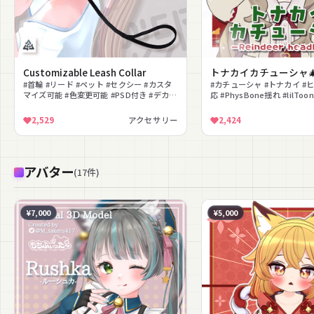
Customizable Leash Collar
トナカイカチューシャ
#首輪 #リード #ペット #セクシー #カスタ
#カチューシャ #トナカイ #ヒ
マイズ可能 #色変更可能 #PSD付き #デカー
応 #PhysBone揺れ #lilTo
ル #マットキャップ
2,529
アクセサリー
2,424
アバター
(
17
件
)
¥7,000
¥5,000