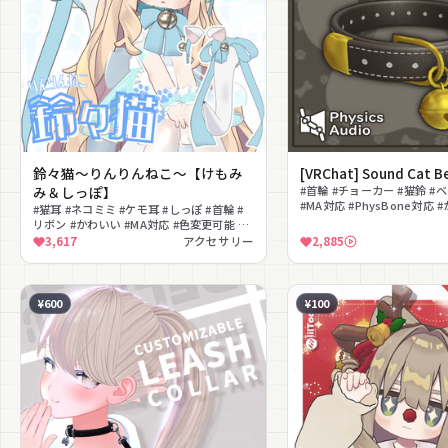
鈴々猫～りんりんねこ～【けもみ
[VRChat] Sound Cat Be
み＆しっぽ】
#首輪 #チョーカー #猫鈴 #
#MA対応 #PhysBone対応 
#猫耳 #ネコミミ #ケモ耳 #しっぽ #首輪 #
リボン #かわいい #MA対応 #色変更可能 #
ガーリー
3,617
アクセサリー
2,885
¥600
¥100