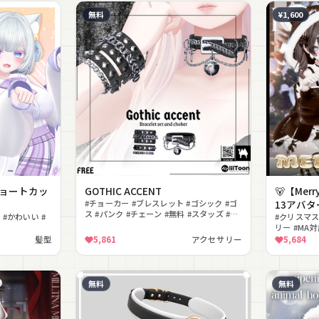
無料
¥1,600
耳 ショートカッ
GOTHIC ACCENT
🐻【Mer
#チョーカー #ブレスレット #ゴシック #ゴ
13アバター
ス #パンク #チェーン #無料 #スタッズ #ダ
 #かわいい #
#クリスマス
ーク
リー #MA対応
こもこ #部
髪型
5,861
アクセサリー
5,684
無料
無料