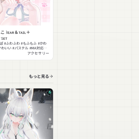
こ ꒱ᴇᴀʀ＆ᴛᴀɪʟ＋
 ꜱᴇᴛ
ぽ #ふわふわ #もふもふ #かわ
かわいい #パステル #MA対応
対応 #PhysBone揺れ
アクセサリー
もっと見る