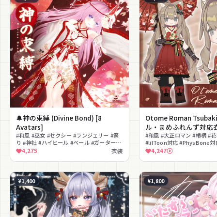
🔔神の束縛 (Divine Bond) [8
Otome Roman Tsub
Avatars]
ル・まめふれんず対応
#和風 #巫女 #セクシー #ランジェリー #祭
#和風 #大正ロマン #椿柄 #花
り #神社 #ハイヒール #ベール #ガーター
#lilToon対応 #PhysBone
#lilToon対応
クラシカル #レトロ
4,275
衣装
4,247
¥1,400
¥1,800