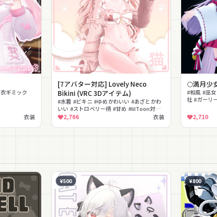
[7アバター対応] Lovely Neco
🌕満月少
脱衣ギミック
Bikini (VRC 3Dアイテム)
#和風 #巫女
社 #ガーリ
#水着 #ビキニ #ゆめかわいい #あざとかわ
いい #ストロベリー柄 #甘め #lilToon対応
#MA対応 #レッグウォーマー #ニット
衣装
2,766
衣装
2,710
¥500
¥800