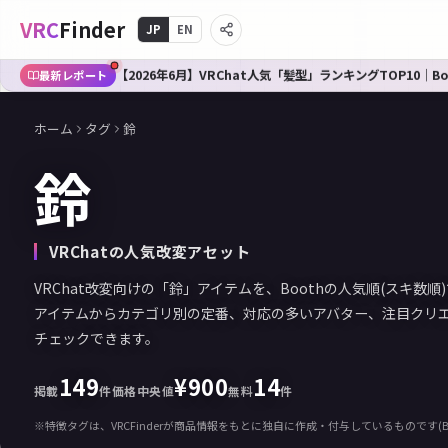
VRC
Finder
JP
EN
【2026年6月】VRChat人気「髪型」ランキングTOP10｜B
最新レポート
ホーム
タグ
鈴
鈴
VRChatの人気改変アセット
VRChat改変向けの「鈴」アイテムを、Boothの人気順(スキ数
アイテムからカテゴリ別の定番、対応の多いアバター、注目クリ
チェックできます。
149
¥
900
14
掲載
件
価格中央値
無料
件
※特徴タグは、VRCFinderが商品情報をもとに独自に作成・付与しているものです(B