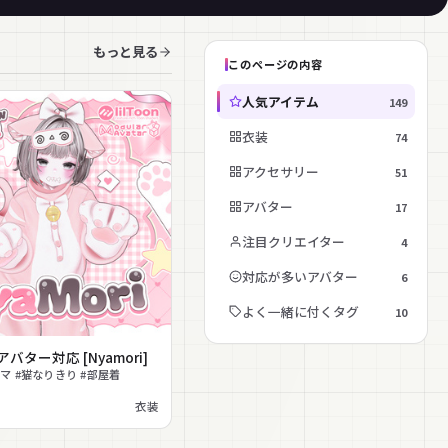
もっと見る
このページの内容
人気アイテム
149
衣装
74
アクセサリー
51
アバター
17
注目クリエイター
4
対応が多いアバター
6
よく一緒に付くタグ
10
0 アバター対応 [Nyamori]
マ #猫なりきり #部屋着
衣装