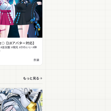
女🌕【18アバター対応】
 #巫女服 #発光 #かわいい #神
ー
衣装
もっと見る