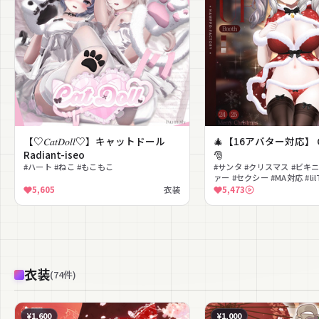
【♡𝐶𝑎𝑡𝐷𝑜𝑙𝑙♡】キャットドール
🎄【16アバター対応】 Ca
Radiant-iseo
🎅
#ハート #ねこ #もこもこ
#サンタ #クリスマス #ビキニ
ァー #セクシー #MA対応 #lil
ーリー #もこもこ
5,605
衣装
5,473
衣装
(
74
件
)
¥1,600
¥1,000