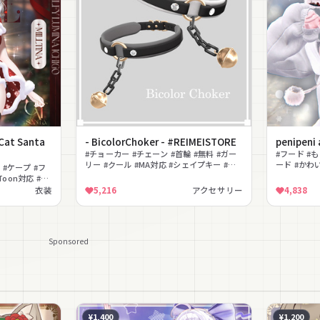
t Santa
- BicolorChoker - #REIMEISTORE
penipeni
#チョーカー #チェーン #首輪 #無料 #ガー
#フード #
リー #クール #MA対応 #シェイプキー #シ
ード #かわ
 #ケープ #フ
ンプル #汎用
イプキー #
Toon対応 #ガ
衣装
5,216
アクセサリー
4,838
Sponsored
¥1,400
¥1,200