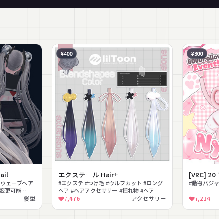
¥400
¥300
ail
エクステール Hair+
[VRC] 2
#ウェーブヘア
#エクステ #つけ毛 #ウルフカット #ロング
#動物パジャ
色変更可能
ヘア #ヘアアクセサリー #揺れ物 #ヘア
髪型
7,476
アクセサリー
7,214