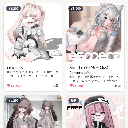
¥2,200
¥1,200
ENDLESS
🐾🎀【19アバター対応】
#テックウェア #ストリート #オーバ
Esmera 🎀🐾
ーサイズ #パーカー #アウター #セ
#パーカー #猫耳 #セクシー #ガーリ
ーラー #クール #SF #lilToon対応
ー #ルームウェア #フード #色気 #ス
#PhysBone対応
マホギミック #MA対応 #lilToon対
15,230
衣装
15,060
衣装
応
¥1,290
無料