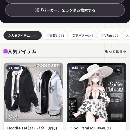
「パーカー」をランダム検索する
人気アイテム
衣装
アバター
VRoid
1,421
1,244
148
29
人気アイテム
もっと見る
¥1,700
無料
Hoodie set(23アバター対応)
✨Sol Paraiso✨ #AVL3D