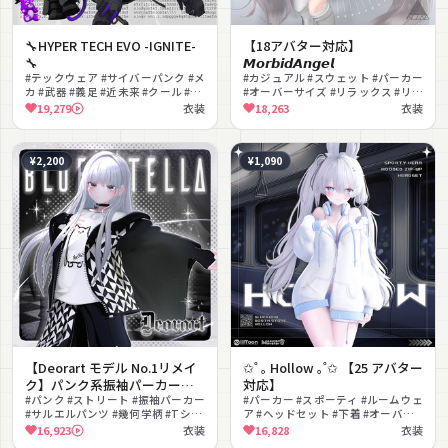
🔧HYPER TECH EVO -IGNITE-
【18アバター対応】
🔧
𝙈𝙤𝙧𝙗𝙞𝙙𝘼𝙣𝙜𝙚𝙡
#テックウェア #サイバーパンク #メ
#カジュアル #スウェット #パーカー
カ #武器 #義足 #近未来 #クール #射
#オーバーサイズ #リラックス #リア
撃ギミック #パーカー #メカニカル
ルクローズ #ニーハイ #だぼだぼ #
19,279
衣装
18,263
衣装
ナチュラル #部屋着
¥2,200
¥1,090
【Deorart モデル No.1リメイ
✩˚ ｡ Hollow ｡˚✩ 【25 アバター
ク】パンク系振袖パーカー・
対応】
サルエルパンツコーデセット
#パンク #ストリート #振袖パーカー
#パーカー #スポーティ #ルームウェ
#サルエルパンツ #幾何学柄 #Tシャ
ア #ヘッドセット #下着 #オーバー
＆とろとろねこNECOLA
ツ #カジュアル #ぬいぐるみ #MA対
サイズ #秋服 #lilToon対応 #MA対
16,923
衣装
16,828
衣装
#BLUESTELLA
応 #lilToon対応
応 #もこもこ