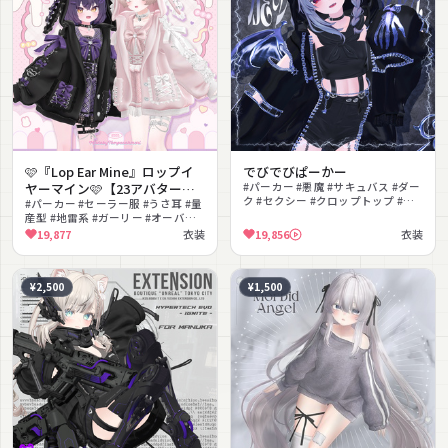
🩷『Lop Ear Mine』ロップイ
でびでびぱーかー
ヤーマイン🩷【23アバター対
#パーカー #悪魔 #サキュバス #ダー
ク #セクシー #クロップトップ #フ
応】
#パーカー #セーラー服 #うさ耳 #量
ード付き #ハロウィン #クール #チ
産型 #地雷系 #ガーリー #オーバー
ェーン
サイズ #ブラウス #スカート #リュ
19,877
衣装
19,856
衣装
ック
¥2,500
¥1,500