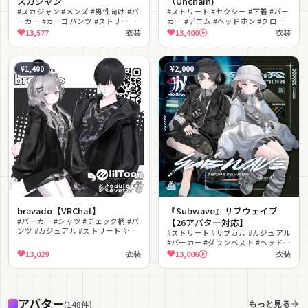
スカジャン
（Unchain)
#スカジャン #メンズ #男性向け #パ
#ストリート #セクシー #下着 #パー
ーカー #カーゴパンツ #ストリート
カー #デニム #ヘッドホン #クロッ
#和柄 #ワイルド #横須賀 #無料
プトップ #lilToon対応 #PhysBone
13,577
衣装
13,400
衣装
対応 #へそ出し
¥1,400
¥2,000
bravado【VRChat】
『Subwave』サブウェイブ
#パーカー #シャツ #チェック柄 #パ
【26アバター対応】
ンツ #カジュアル #ストリート #男
#ストリート #サブカル #カジュアル
性向け #ボーイッシュ #日常服 #ユ
#パーカー #ダウンベスト #ヘッドホ
ニセックス
ン #バケットハット #スニーカー #
13,029
衣装
13,006
衣装
カーゴパンツ #プリーツスカート
アバター
もっと見る
(
148
件
)