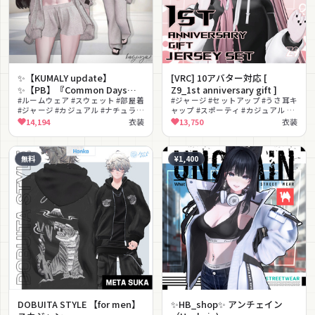
✨【KUMALY update】
[VRC] 10アバター対応 [
✨【PB】『Common Days』
Z9_1st anniversary gift ]
【22 Avatars】
#ルームウェア #スウェット #部屋着
#ジャージ #セットアップ #うさ耳キ
#ジャージ #カジュアル #ナチュラル
ャップ #スポーティ #カジュアル #
#リラックス #ゆったり #デイリー
ストリート #無料 #MA対応
14,194
衣装
13,750
衣装
#MA対応
#lilToon対応 #ツートン
無料
¥1,400
DOBUITA STYLE 【for men】
✨HB_shop✨ アンチェイン