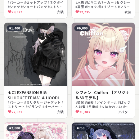
#パーカー #セットアップ #ネクタイ
#水着 #ビキニ #パーカー #セクシー
#シャツ #ショートパンツ #ストリー
#夏服 #ヒョウ柄 #リゾート #マリン
ト #クール #オーバーサイズ #モノ
#無料 #ハイヒール
29,877
衣装
22,735
衣装
トーン #ペアルック
¥1,400
¥6,000
♞C1 EXPANSION BIG
シフォン -Chiffon-【オリジナ
SILHOUETTE MA1 & HOODIE
ル3Dモデル】
SET♞
#パーカー #ミリタリージャケット #
#猫耳 #金髪 #ツインテール #ぱっつ
ストリート #グランジ #オーバーサ
ん前髪 #八重歯 #ゆめかわいい #ガ
イズ #クール #ダーク #重ね着 #メン
ーリー #もふもふ #パーカー
22,532
衣装
21,383
アバター
ズライク #フード付き
#VRChat
¥2,000
¥750