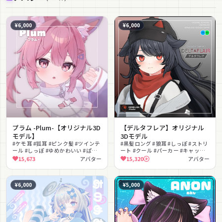
¥6,000
¥6,000
プラム -Plum-【オリジナル3D
【デルタフレア】オリジナル
モデル】
3Dモデル
#ケモ耳 #狐耳 #ピンク髪 #ツインテ
#黒髪ロング #狼耳 #しっぽ #ストリ
ール #しっぽ #ゆめかわいい #ぱっ
ート #クール #パーカー #キャップ #
つん前髪 #パーカー #もふもふ
スニーカー #VRM対応 #Quest対応
15,673
アバター
15,320
アバター
#AFKモーション
¥6,000
¥5,000