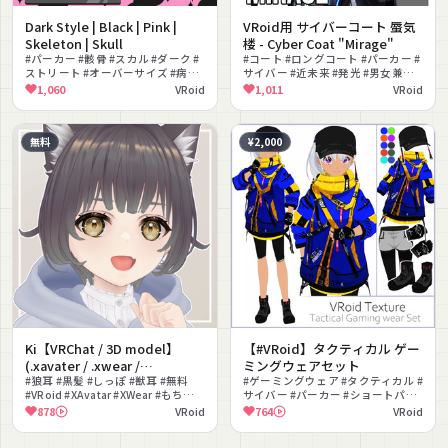
Dark Style | Black | Pink |
VRoid用 サイバーコート 蜃気
Skeleton | Skull
楼 - Cyber Coat "Mirage"
#パーカー #骸骨 #スカル #ダーク #
#コート #ロングコート #パーカー #
ストリート #オーバーサイズ #病み
サイバー #近未来 #発光 #男女兼用 #
かわいい #無料 #衣装テクスチャ #
無料 #重ね着 #テックウェア
1,060
VRoid
1,011
VRoid
ハロウィン
無料
¥2,000
Ki【VRChat / 3D model】
【#VRoid】タクティカル ゲー
(.xavater / .xwear /
ミングウェアセット
.unitypackage / .vroid)
#狼耳 #黒髪 #しっぽ #獣耳 #無料
#ゲーミングウェア #タクティカル #
#VRoid #XAvatar #XWear #もちふ
サイバー #パーカー #ショートパン
ぃった～対応 #ストリート
ツ #ブーツ #キャップ #カラフル #セ
878
VRoid
764
VRoid
ルルック #近未来