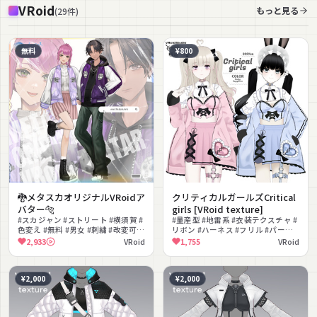
VRoid
もっと見る
(
29
件
)
無料
¥800
🐉メタスカオリジナルVRoidア
クリティカルガールズCritical
バター🐅
girls [VRoid texture]
#スカジャン #ストリート #横須賀 #
#量産型 #地雷系 #衣装テクスチャ #
色変え #無料 #男女 #刺繍 #改変可能
リボン #ハーネス #フリル #パーカ
#VRM対応
ー #病みかわいい
2,933
VRoid
1,755
VRoid
¥2,000
¥2,000