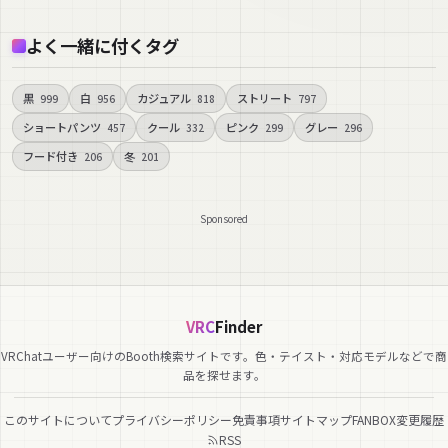
よく一緒に付くタグ
黒
白
カジュアル
ストリート
999
956
818
797
ショートパンツ
クール
ピンク
グレー
457
332
299
296
フード付き
冬
206
201
Sponsored
VRC
Finder
VRChatユーザー向けのBooth検索サイトです。色・テイスト・対応モデルなどで商
品を探せます。
このサイトについて
プライバシーポリシー
免責事項
サイトマップ
FANBOX
変更履歴
RSS