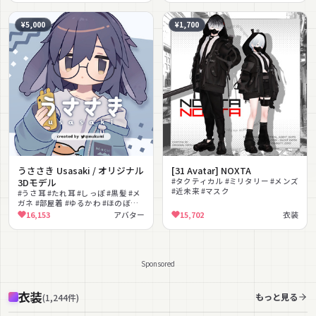
¥5,000
¥1,700
うささき Usasaki / オリジナル
[31 Avatar] NOXTA
3Dモデル
#タクティカル #ミリタリー #メンズ
#近未来 #マスク
#うさ耳 #たれ耳 #しっぽ #黒髪 #メ
ガネ #部屋着 #ゆるかわ #ほのぼの #
ちびアバター #Quest対応
16,153
アバター
15,702
衣装
Sponsored
衣装
もっと見る
(
1,244
件
)