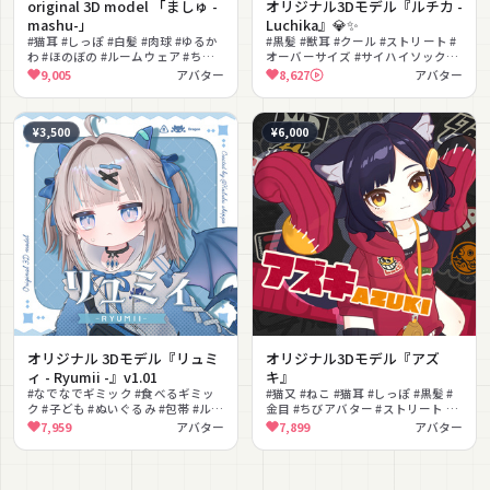
original 3D model 「ましゅ -
オリジナル3Dモデル『ルチカ -
mashu-」
Luchika』💎✨️
#猫耳 #しっぽ #白髪 #肉球 #ゆるか
#黒髪 #獣耳 #クール #ストリート #
わ #ほのぼの #ルームウェア #ちび
オーバーサイズ #サイハイソックス
アバター #ローツインテール #撮影
#AFKモーション #lilToon対応
9,005
アバター
8,627
アバター
向け
#PhysBone対応 #衣装切替
¥3,500
¥6,000
オリジナル 3Dモデル『リュミ
オリジナル3Dモデル『アズ
ィ - Ryumii -』v1.01
キ』
#なでなでギミック #食べるギミッ
#猫又 #ねこ #猫耳 #しっぽ #黒髪 #
ク #子ども #ぬいぐるみ #包帯 #ルー
金目 #ちびアバター #ストリート #
ズソックス #サンダル #インナーカ
パーカー #食べるギミック
7,959
アバター
7,899
アバター
ラー #もちふぃった〜対応 #もちふ
ぃった～対応