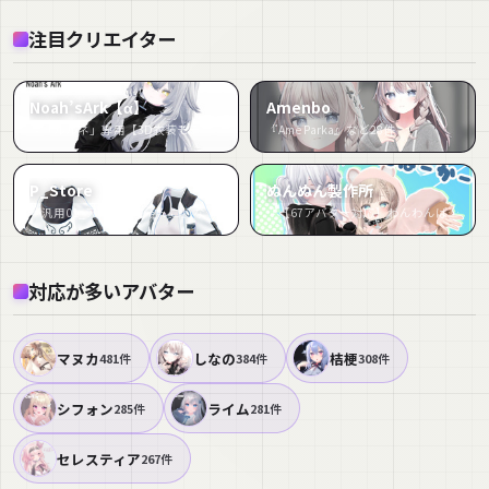
注目クリエイター
Noah’sArk【α】
Amenbo
『「ルルネ」専用【3D衣装モデル】HIDE』など49件
『Ame Parka』など28件
P_Store
ぬんぬん製作所
『汎用01_アレンジにゃんこ』など18件
『【67アバター対応】わんわんぱーかー』など16件
対応が多いアバター
マヌカ
しなの
桔梗
481件
384件
308件
シフォン
ライム
285件
281件
セレスティア
267件