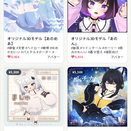
オリジナル3Dモデル【あのめ
オリジナル3Dモデル『あの
あ】
ん』
#銀髪 #天使 #ヘイロー #眼帯 #ゆめ
#猫耳 #ツインテール #ガーリー #病
かわいい #パステル #ボーダー #色
みかわいい #着せ替え #撮影向け
変え #PSD付き #ストライプ
#PSD付き #色変え
9,954
アバター
9,874
アバター
¥5,000
¥5,500