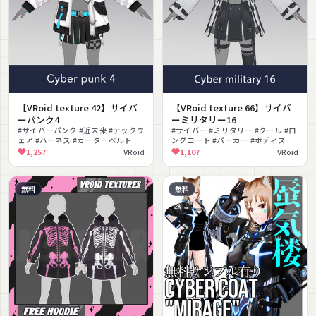
【VRoid texture 42】サイバ
【VRoid texture 66】サイバ
ーパンク4
ーミリタリー16
#サイバーパンク #近未来 #テックウ
#サイバー #ミリタリー #クール #ロ
ェア #ハーネス #ガーターベルト #
ングコート #パーカー #ボディスー
厚底ブーツ #VRoid衣装 #クール
ツ #ペンシルスカート #ロングブー
1,257
VRoid
1,107
VRoid
ツ #近未来 #かっこいい
無料
無料