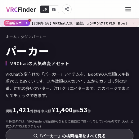
VRC
Finder
JP
EN
【2026年6月】VRChat人気「髪型」ランキングTOP10｜Booth傾向分析
最新レポート
ホーム
タグ
パーカー
パーカー
VRChatの人気改変アセット
VRChat改変向けの「パーカー」アイテムを、Boothの人気順(スキ数
順)でまとめています。スキ数順の人気アイテムからカテゴリ別の定
番、対応の多いアバター、注目クリエイターまで、このページでまと
めてチェックできます。
1,421
¥
1,400
53
掲載
件
価格中央値
無料
件
※特徴タグは、VRCFinderが商品情報をもとに独自に作成・付与しているものです(Booth公
式のタグではありません)
「パーカー」の検索結果をすべて見る