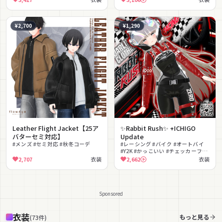
#チェーン #ニーハイ
¥2,700
¥1,290
Leather Flight Jacket【25ア
✨Rabbit Rush✨ +ICHIGO
バターセミ対応】
Update
#メンズ #セミ対応 #秋冬コーデ
#レーシング #バイク #オートバイ
#Y2K #かっこいい #チェッカーフラ
ッグ
2,707
衣装
2,662
衣装
Sponsored
衣装
もっと見る
(
73
件
)