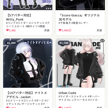
【5アバター対応】
「Scuro Giacca」オリジナル
Witty_Punk
3Dモデル
#パンク #ライダースジャケット #プ
#千鳥格子 #厚底 #レザー
リーツスカート #網タイツ #厚底ブ
ーツ #ストリート #チェーン #ガー
3,661
衣装
3,441
衣装
ター #lilToon対応 #クロップトップ
¥1,800
¥1,500
【14アバター対応】ナイトメ
Urban Code
アデビル -Jacket
#ライダースジャケット #オーバー
サイズ #レッグハーネス #バイカー
Coordinate-
#ストリート #ゴシック #ダーク #ジ
#色変え
ャケット #レザージャケット #クロ
ップトップ #チェック柄 #ハーネス
3,417
衣装
3,106
衣装