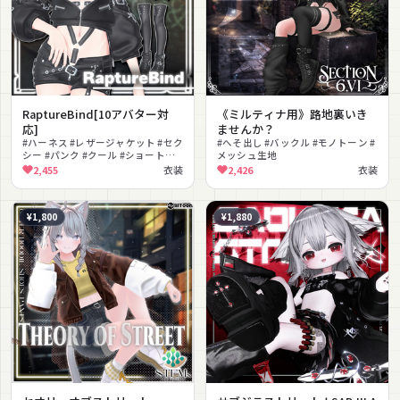
RaptureBind[10アバター対
《ミルティナ用》路地裏いき
応]
ませんか？
#ハーネス #レザージャケット #セク
#へそ出し #バックル #モノトーン #
シー #パンク #クール #ショートパ
メッシュ生地
ンツ #ニーハイブーツ #ボンデージ
2,455
衣装
2,426
衣装
#ガーターベルト #MA対応
¥1,800
¥1,880