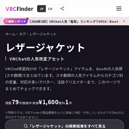
VRC
Finder
JP
EN
【2026年6月】VRChat人気「髪型」ランキングTOP10｜Booth傾向分析
最新レポート
ホーム
タグ
レザージャケット
レザージャケット
VRChatの人気改変アセット
VRChat改変向けの「レザージャケット」アイテムを、Boothの人気順
(スキ数順)でまとめています。スキ数順の人気アイテムからカテゴリ別
の定番、対応の多いアバター、注目クリエイターまで、このページで
まとめてチェックできます。
79
¥
1,600
1
掲載
件
価格中央値
無料
件
※特徴タグは、VRCFinderが商品情報をもとに独自に作成・付与しているものです(Booth公
式のタグではありません)
「レザージャケット」の検索結果をすべて見る