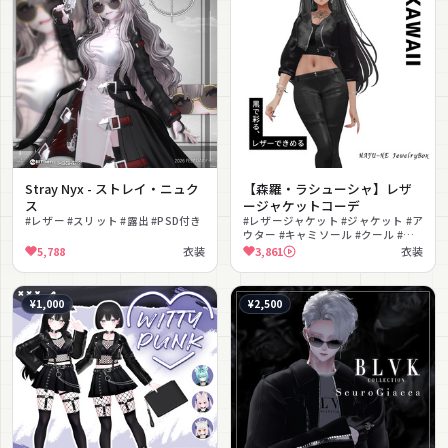
Stray Nyx - ストレイ・ニュク
【森羅・ラシューシャ】レザ
ス
ージャケットコーデ
#レザー #スリット #露出 #PSD付き
#レザージャケット #ジャケット #ア
ウター #キャミソール #クール #か
っこいい #シースルー #ストリート
5,788
衣装
3,861
衣装
#パンプス #大人っぽい
¥1,000
¥2,500