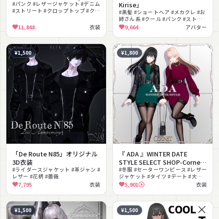
#パンク #レザージャケット #デニム
Kirise」
#ストリート #クロップトップ #クー
#黒髪 #ショートヘア #メカクレ #お
ル #ダーク #クロス #チェーン #MA
姉さん系 #クール #パンク #ストリ
対応
ート #レザージャケット #チェーン
11,848
衣装
9,664
アバター
#VRCFT対応
¥1,500
¥1,800
「De Route N85」オリジナル
『 ADA 』WINTER DATE
3D衣装
STYLE SELECT SHOP-Cornet-
#ライダースジャケット #革ジャン #
#エイダ #セレコル
#冬服 #セーターワンピース #レザー
レザー #花柄 #薔薇
ジャケット #タイツ #デート #大人
っぽい #セクシー #MA対応
7,795
衣装
5,901
衣装
#lilToon対応 #リアルクローズ
¥1,500
¥1,500