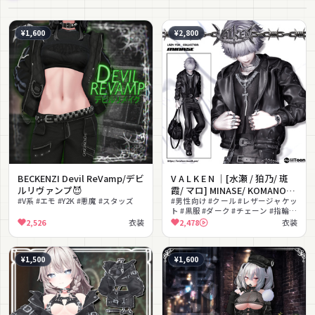
¥1,600
¥2,800
BECKENZI Devil ReVamp/デビ
V A L K E N ｜[水瀬 / 狛乃/ 斑
ルリヴァンプ😈
霞/ マロ] MINASE/ KOMANO/
#V系 #エモ #Y2K #悪魔 #スタッズ
HANKA/+HEAD
#男性向け #クール #レザージャケッ
ト #黒服 #ダーク #チェーン #指輪 #
ストリート #かっこいい #MA対応
2,526
衣装
2,478
衣装
¥1,500
¥1,600