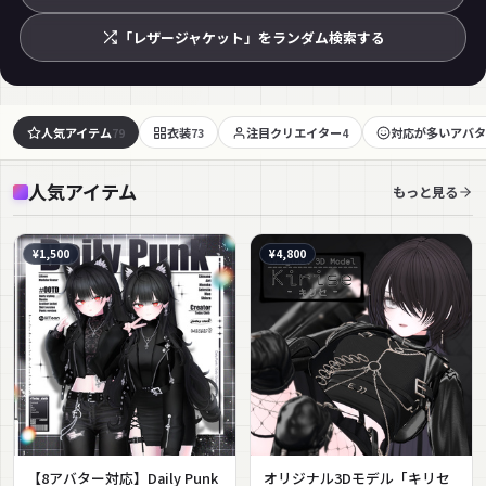
「レザージャケット」をランダム検索する
人気アイテム
衣装
注目クリエイター
対応が多いアバタ
79
73
4
人気アイテム
もっと見る
¥1,500
¥4,800
【8アバター対応】Daily Punk
オリジナル3Dモデル「キリセ