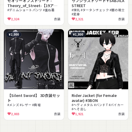
セオリーオブストリート -
サブジラストリート✝SABJILA
Theory_of_Street-【19アバ
STREET
ター対応】
#デニムショートパンツ #重ね着
#弾丸 #タータンチェック #闇の戦士
#変身
2,324
衣装
2,321
衣装
¥2,000
¥1,800
【Silent Sword】 3D衣装セッ
Rider Jacket (for Female
ト
avatar) #3BON
#メンズ #レザー #廃墟
#ヘヴィメタル #バンドT #バイカー
#へそ出し
2,003
衣装
1,921
衣装