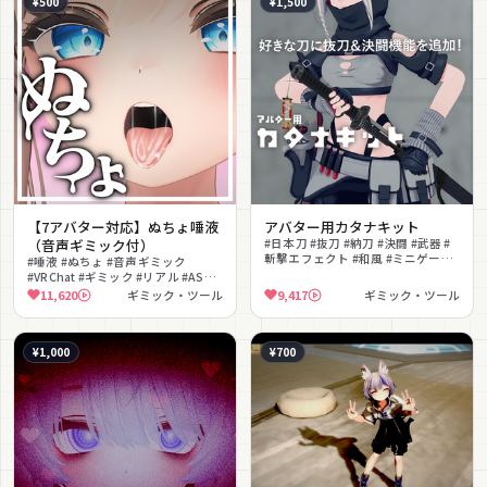
¥500
¥1,500
【7アバター対応】ぬちょ唾液
アバター用カタナキット
（音声ギミック付）
#日本刀 #抜刀 #納刀 #決闘 #武器 #
斬撃エフェクト #和風 #ミニゲーム
#唾液 #ぬちょ #音声ギミック
#差し替え可能 #抜刀ギミック
#VRChat #ギミック #リアル #ASMR
#嗚咽
11,620
ギミック・ツール
9,417
ギミック・ツール
¥1,000
¥700