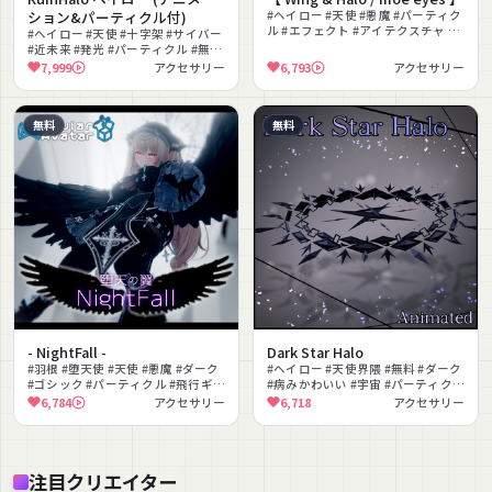
ション&パーティクル付)
#ヘイロー #天使 #悪魔 #パーティク
ル #エフェクト #アイテクスチャ #
#ヘイロー #天使 #十字架 #サイバー
幻想的 #神秘的 #宇宙 #アニメーシ
#近未来 #発光 #パーティクル #無料
ョン
#クール #ダーク
7,999
アクセサリー
6,793
アクセサリー
無料
無料
- NightFall -
Dark Star Halo
#羽根 #堕天使 #天使 #悪魔 #ダーク
#ヘイロー #天使界隈 #無料 #ダーク
#ゴシック #パーティクル #飛行ギミ
#病みかわいい #宇宙 #パーティクル
ック #無料 #アニメーション
#発光 #アクセサリー #ゴシック
6,784
アクセサリー
6,718
アクセサリー
注目クリエイター