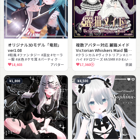
オリジナル3Dモデル「竜胆」
複数アバター対応 麗猫メイド
ver1.08
Victorian Whiskers Maid 猫セ
#和風 #ファンタジー #巫女 #セーラ
ット付 #MURASAKIYA
#クラシカル #ヴィクトリアン #ニー
ー服 #水色 #ケモ耳 #パーティクル #
ハイ #ドロワーズ #ASMR #かわいい
フルトラ対応 #リップシンク #アイ
#ロリータ #パーティクル
18,603
アバター
17,360
衣装
トラッキング
¥1,800
¥4,500