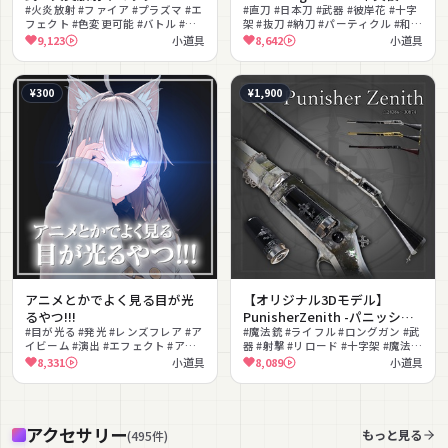
#火炎放射 #ファイア #プラズマ #エ
花-【刀】VRChat想定 パーテ
#直刀 #日本刀 #武器 #彼岸花 #十字
フェクト #色変更可能 #バトル #演
架 #抜刀 #納刀 #パーティクル #和風
ィクルやギミック付き
出 #口から炎 #パーティクル
#ゴシック
9,123
小道具
8,642
小道具
¥300
¥1,900
アニメとかでよく見る目が光
【オリジナル3Dモデル】
るやつ!!!
PunisherZenith -パニッシャ
#目が光る #発光 #レンズフレア #ア
ーゼニス-【魔法銃】VRChat想
#魔法銃 #ライフル #ロングガン #武
イビーム #演出 #エフェクト #アニ
器 #射撃 #リロード #十字架 #魔法 #
定 パーティクルやギミック付
メ演出 #かっこいい #ギミック
範囲攻撃 #ガンアクション
8,331
小道具
8,089
小道具
き 銃 魔法
アクセサリー
もっと見る
(
495
件
)