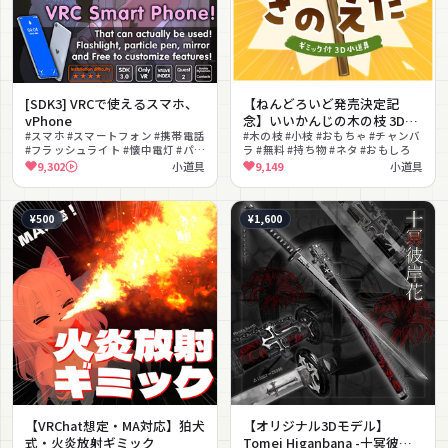
[SDK3] VRCで使えるスマホ、
【ねんどろいど発売決定記
vPhone
念】いいかんじの木の枝 3Dモ
#スマホ #スマートフォン #携帯電話
デル
#木の枝 #小枝 #おもちゃ #チャンバ
#フラッシュライト #懐中電灯 #パー
ラ #無料 #持ち物 #ネタ #おもしろ
ティクルペン #ミラー #無料 #撮影
9,302
小道具
9,149
小道具
向け
¥500
¥1,600
【VRChat想定・MA対応】狛犬
【オリジナル3Dモデル】
式・火炎放射ギミック
Tomei Higanbana -十冥彼岸