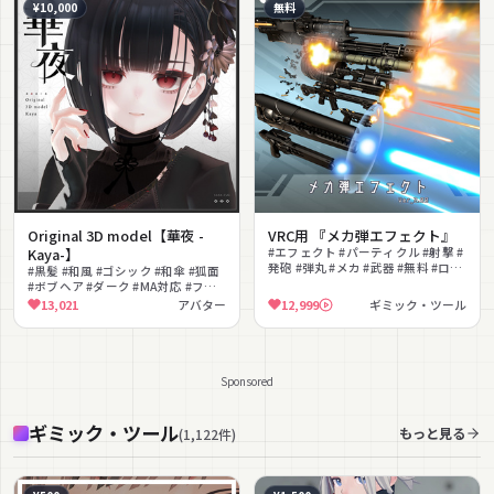
¥10,000
無料
Original 3D model【華夜 -
VRC用 『メカ弾エフェクト』
Kaya-】
#エフェクト #パーティクル #射撃 #
発砲 #弾丸 #メカ #武器 #無料 #ロイ
#黒髪 #和風 #ゴシック #和傘 #狐面
ヤリティフリー #ショットガン
#ボブヘア #ダーク #MA対応 #フル
トラ対応 #もちふぃった～対応
13,021
アバター
12,999
ギミック・ツール
Sponsored
ギミック・ツール
もっと見る
(
1,122
件
)