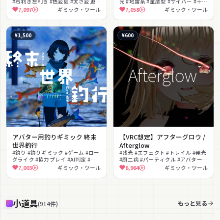
#右利き左利き #色変更 #太さ変更 #
光 #地雷系 #量産型 #サイバー #十字
描いた線を持てる #Quest単体
架 #雪の結晶 #色変更可能
7,097
ギミック・ツール
7,058
ギミック・ツール
#Toon
¥1,500
¥600
アバター用釣りギミック 終末
【VRC想定】アフターグロウ /
世界釣行
Afterglow
#釣り #釣りギミック #ゲーム #ロー
#残光 #エフェクト #トレイル #発光
グライク #協力プレイ #AI判定 #ス
#厨二病 #パーティクル #アバターギ
トーリー #アバターギミック #ギミ
ミック #ギミック
7,003
ギミック・ツール
6,964
ギミック・ツール
ック #インタラクション
小道具
もっと見る
(
914
件
)