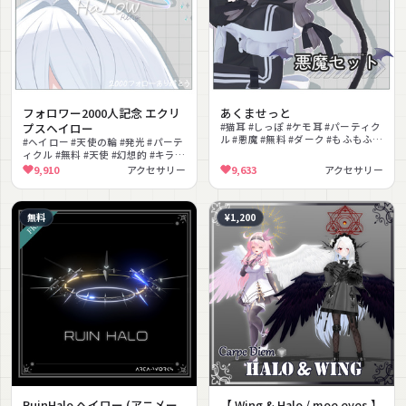
フォロワー2000人記念 エクリ
あくませっと
プスヘイロー
#猫耳 #しっぽ #ケモ耳 #パーティク
ル #悪魔 #無料 #ダーク #もふもふ #
#ヘイロー #天使の輪 #発光 #パーテ
発光 #ファンタジー
ィクル #無料 #天使 #幻想的 #キラキ
ラ #PhysBone揺れ #ファンタジー
9,910
アクセサリー
9,633
アクセサリー
無料
¥1,200
RuinHalo ヘイロー (アニメー
【 Wing & Halo / moe eyes 】