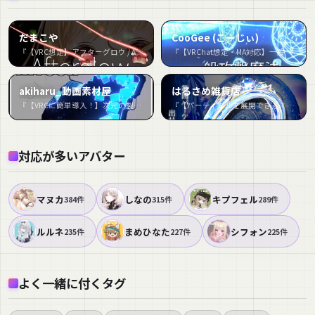
だまこや
CooGee (こーじぃ)
『【VRC想定】アフターグロウ / Afterglow』など131件
『【VRChat想定・MA対応】一般攻撃魔法』など83件
akiharu_動画素材屋
はるさめ雑貨店
『【VRCに簡単導入！】次元の裂け目的なステンシルセット【prefabセット付】』など48件
『【パーティクルを展開できる！】Celestial Ring』など41件
対応が多いアバター
マヌカ
しなの
キプフェル
384件
315件
289件
ルルネ
まめひなた
シフォン
235件
227件
225件
よく一緒に付くタグ