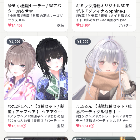
🩶🖤 小悪魔セーラー / 38アバ
ギミック搭載オリジナル3Dモ
ター対応 🖤🩶
デル「ソフィナ-Sophina-」
#小悪魔 #悪魔 #悪魔の羽 #ルーズソ
#猫耳 #ケモ耳 #銀髪 #メイド服 #メ
ックス #JK
イド #ゆめかわいい #病みかわいい
#彼シャツ #リボン #VRM対応
14,408
衣装
13,904
アバター
¥1,000
¥1,000
わたがしヘア 【 2種セット / 髪
まふろん 【 髪型2種セット / 吐
型 / アップヘア 】 ヘアアクセ
息パーティクル付き 】
サリー付き Watagashi Hair
#アップヘア #お団子ヘア #まとめ髪
MafuLon Hair
#ロングヘア #ストレートヘア #マフ
#ぱっつん前髪 #髪飾り #パーティク
ラー #冬服 #パーティクル #ナチュ
ル #和風 #エレガント #MA対応
ラル #MA対応 #lilToon対応
13,883
髪型
13,511
髪型
#lilToon対応
#PhysBone対応 #シェイプキー