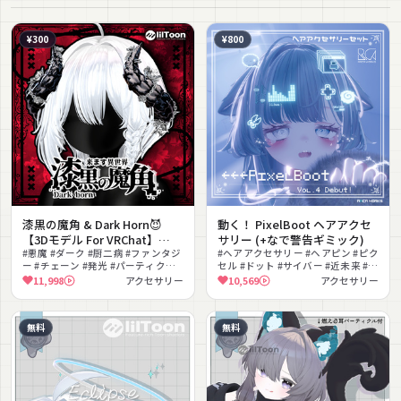
¥300
¥800
漆黒の魔角 & Dark Horn😈
動く！ PixelBoot ヘアアクセ
【3Dモデル For VRChat】
サリー (+なで警告ギミック)
ver_1.03
#悪魔 #ダーク #厨二病 #ファンタジ
#ヘアアクセサリー #ヘアピン #ピク
ー #チェーン #発光 #パーティクル #
セル #ドット #サイバー #近未来 #ネ
人外 #メタリック
オン #グリッチ #病みかわいい #な
11,998
アクセサリー
10,569
アクセサリー
でなでギミック
無料
無料