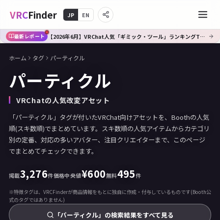
VRC
Finder
JP
EN
【2026年6月】VRChat人気「ギミック・ツール」ランキングTOP10｜Booth傾向分析
最新レポート
ホーム
タグ
パーティクル
パーティクル
VRChatの人気改変アセット
「パーティクル」タグが付いたVRChat向けアセットを、Boothの人気
順(スキ数順)でまとめています。スキ数順の人気アイテムからカテゴリ
別の定番、対応の多いアバター、注目クリエイターまで、このページ
でまとめてチェックできます。
3,276
¥
600
495
掲載
件
価格中央値
無料
件
※特徴タグは、VRCFinderが商品情報をもとに独自に作成・付与しているものです(Booth公
式のタグではありません)
「パーティクル」の検索結果をすべて見る