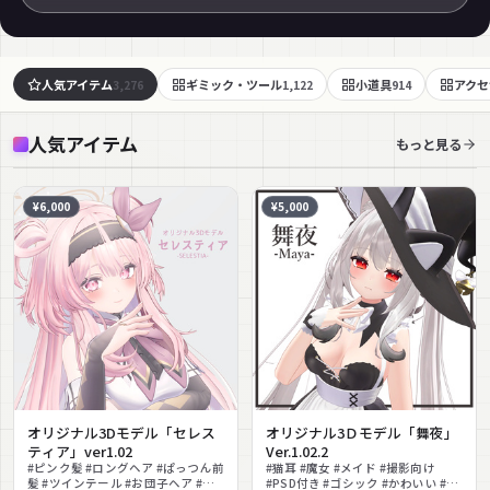
人気アイテム
ギミック・ツール
小道具
アクセ
3,276
1,122
914
人気アイテム
もっと見る
¥6,000
¥5,000
オリジナル3Dモデル「セレス
オリジナル3Ｄモデル「舞夜」
ティア」ver1.02
Ver.1.02.2
#ピンク髪 #ロングヘア #ぱっつん前
#猫耳 #魔女 #メイド #撮影向け
髪 #ツインテール #お団子ヘア #フ
#PSD付き #ゴシック #かわいい #ハ