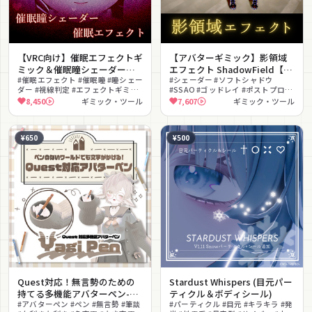
【VRC向け】催眠エフェクトギ
【アバターギミック】影領域
ミック＆催眠瞳シェーダー
エフェクト ShadowField【影
V1.4
#催眠エフェクト #催眠瞳 #瞳シェー
シェーダー】
#シェーダー #ソフトシャドウ
ダー #視線判定 #エフェクトギミッ
#SSAO #ゴッドレイ #ポストプロセ
ク #アイテクスチャ #演出 #ローカ
ス #撮影向け #演出 #ライティング #
8,450
ギミック・ツール
7,607
ギミック・ツール
ル表示 #撮影向け #アニメーション
視界ジャック
¥650
¥500
Quest対応！無言勢のための
Stardust Whispers (目元パー
持てる多機能アバターペン-
ティクル＆ボディシール)
YagiPen
#アバターペン #ペン #無言勢 #筆談
#パーティクル #目元 #キラキラ #発