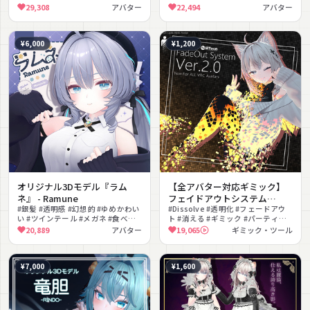
ァンタジー #上品 #エレガント #ヘ
ロウィン
29,308
アバター
22,494
アバター
イロー #VRM対応
¥6,000
¥1,200
オリジナル3Dモデル『ラム
【全アバター対応ギミック】
ネ』 - Ramune
フェイドアウトシステム
#銀髪 #透明感 #幻想的 #ゆめかわい
Ver.2.0 FadeOut System for
#Dissolve #透明化 #フェードアウ
い #ツインテール #メガネ #食べる
ト #消える #ギミック #パーティク
LilToon（Modular Avatar対
ギミック #リップシンク #MA対応
ル #変身ギミック #演出 #発光
20,889
アバター
19,065
ギミック・ツール
応）
#lilToon対応
¥7,000
¥1,600