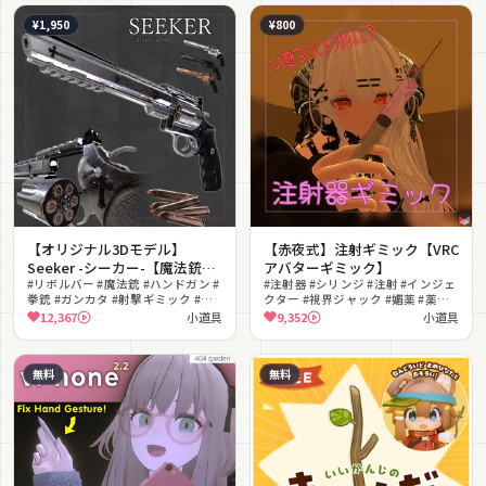
¥1,950
¥800
【オリジナル3Dモデル】
【赤夜式】注射ギミック【VRC
Seeker -シーカー-【魔法銃】
アバターギミック】
VRChat想定 パーティクルやギ
#リボルバー #魔法銃 #ハンドガン #
#注射器 #シリンジ #注射 #インジェ
拳銃 #ガンカタ #射撃ギミック #魔
クター #視界ジャック #媚薬 #薬品 #
ミック付き 銃 リボルバー 魔法
法 #ファンタジー #十字架 #色変更
ネタ #病みかわいい #他者干渉
12,367
小道具
9,352
小道具
可能
無料
無料