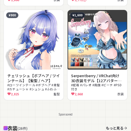
#PhysBone対応 #学園
対応 #フルトラ対応
¥900
¥1,600
チェリッシュ【ボブヘア / ツイ
Serpentberry / VRChat向け
ンテール】【髪型 / ヘア】
3D衣装モデル【12アバター対
#ローツインテール #ボブヘア #青髪
応】
#蛇苺 #パレオ #南国 #ビーチ #PSD
#カチューシャ #シュシュ #ふわふわ
付き
#ガーリー #かわいい #ON #OFF切
2,825
髪型
2,668
衣装
替
Sponsored
衣装
もっと見る
(
26
件
)