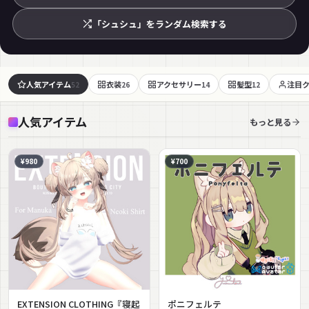
「シュシュ」をランダム検索する
人気アイテム
衣装
アクセサリー
髪型
注目
52
26
14
12
人気アイテム
もっと見る
¥980
¥700
EXTENSION CLOTHING『寝起
ポニフェルテ