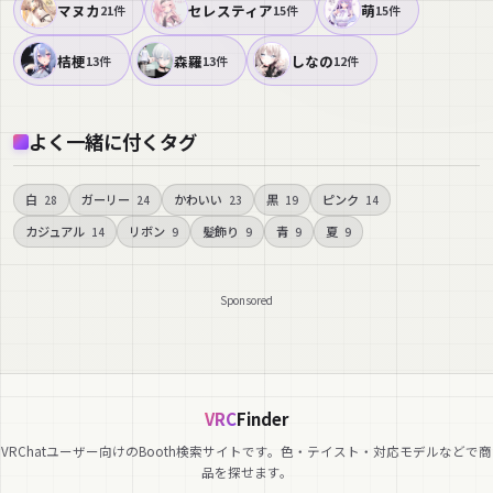
マヌカ
セレスティア
萌
21件
15件
15件
桔梗
森羅
しなの
13件
13件
12件
よく一緒に付くタグ
白
ガーリー
かわいい
黒
ピンク
28
24
23
19
14
カジュアル
リボン
髪飾り
青
夏
14
9
9
9
9
Sponsored
VRC
Finder
VRChatユーザー向けのBooth検索サイトです。色・テイスト・対応モデルなどで商
品を探せます。