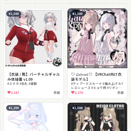
¥2,500
¥1,500
【衣装 / 靴】バーチャルギャル
♡ 𝓖𝓪𝓫𝓻𝓲𝓮𝓵 ♡ 【VRChat向け衣
み体操着 v1.09
装モデル】
#スマホ #名札 #運動
#ティアードスカート #編み上げ #バ
レエシューズ #ヒョウ柄 #リボンピ
アス #マットキャップ
2,587
衣装
2,270
衣装
¥1,200
¥1,500