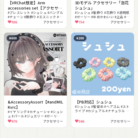
【VRChat想定】Arm
3Dモデル アクセサリー「泡花
accessories set【アクセサリ
シュシュ」
ー】
#ブレスレット #シュシュ #バングル
#シュシュ #髪飾り #花飾り #透明感
#チェーン #腕飾り #エスニック #ガ
#ガーリー #ゆめかわいい #上品 #揺
ーリー #MA対応 #色変更可能
れ物
936
アクセサリー
754
アクセサリー
¥600
¥200
&AccessoryAssort【#andMIL
【PB対応】シュシュ
Kvrc】
#シュシュ #髪留め #ヘアゴム #スト
ライプ #カジュアル #ナチュラル #
#イヤリング #カチューシャ #シュシ
色変更可能 #揺れ物
ュ #パール #ジュエリー #ガーリー #
上品 #揺れ物 #髪飾り #エレガント
676
アクセサリー
566
アクセサリー