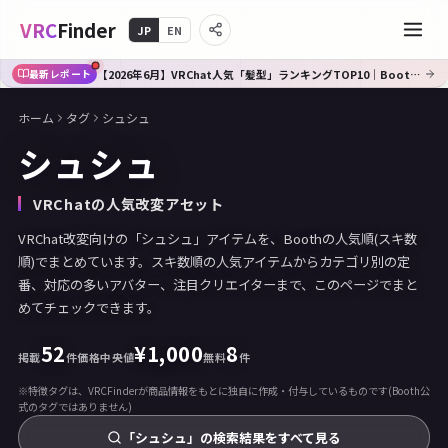
VRC
Finder
JP
EN
【2026年6月】VRChat人気「髪型」ランキングTOP10｜Booth傾向分析
最新レポート
ホーム
タグ
シュシュ
シュシュ
VRChatの人気改変アセット
VRChat改変向けの「シュシュ」アイテムを、Boothの人気順(スキ数
順)でまとめています。スキ数順の人気アイテムからカテゴリ別の定
番、対応の多いアバター、注目クリエイターまで、このページでまと
めてチェックできます。
52
¥
1,000
8
掲載
件
価格中央値
無料
件
※特徴タグは、VRCFinderが商品情報をもとに独自に作成・付与しているものです(Booth公
式のタグではありません)
「シュシュ」の検索結果をすべて見る