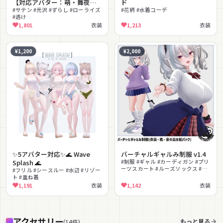
【対応アバター：萌・舞夜・
ド
セレスティア・マヌカ】
#サテン #光沢 #ずらし #ローライズ
#花柄 #水着コーデ
#透け
1,801
衣装
1,213
衣装
¥1,200
¥2,000
✨5アバター対応✨🌊 Wave
バーチャルギャルみ制服 v1.4
Splash 🌊
#制服 #ギャル #カーディガン #プリ
ーツスカート #ルーズソックス #シ
#フリル #シースルー #水辺 #リゾー
ュシュ #学園 #チェック柄 #MA対応
ト #重ね着
#lilToon対応
1,191
衣装
1,142
衣装
アクセサリー
もっと見る
(
14
件
)