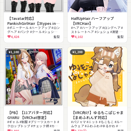
【7avatar対応】
HalfUpHair ハーフアップ
PankishGirlHair【3types in 1
【VRCHair】
hair】
#ポニーテール #ハーフアップ #ロン
#ヘア #ハーフアップ #ロングヘア #
グヘア #パンク #クール #シュシュ #
ストレートヘア #シュシュ #清楚 #
改変向け #対応外調整可 #VRChat
髪型
4,424
髪型
4,102
髪型
¥1,100
¥1,200
【PB】【11アバター対応】
【VRC向け】ゆるもこぱじゃま
GYARU 【VRChat想定】
【まめふれんず対応】
#ギャル #制服 #プリーツスカート #
#パジャマ #ニット #もこもこ #ルー
クロップトップ #チェック柄 #カジ
ムウェア #ふわふわ #ゆるかわ #リ
ュアル #ストリート #MA対応
ラックス #PhysBone対応 #lilToon
3,866
衣装
3,771
衣装