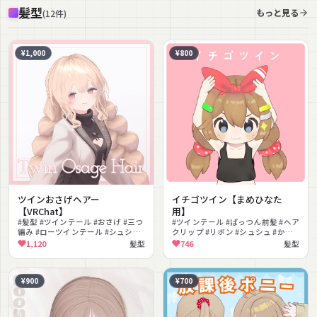
髪型
もっと見る
(
12
件
)
¥1,000
¥800
ツインおさげヘアー
イチゴツイン【まめひなた
【VRChat】
用】
#髪型 #ツインテール #おさげ #三つ
#ツインテール #ぱっつん前髪 #ヘア
編み #ローツインテール #シュシュ
クリップ #リボン #シュシュ #かわ
#ウェーブヘア #かわいい #VRChat
いい #ゆめかわいい #色変更可能
1,120
髪型
746
髪型
#マットキャップ
#PSD付き #いちご
¥900
¥700