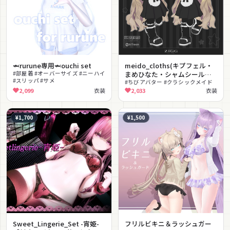
🦈rurune専用🦈ouchi set
meido_cloths(キプフェル・
#部屋着 #オーバーサイズ #ニーハイ
まめひなた・シャムシール対
#スリッパ #サメ
応)
#ちびアバター #クラシックメイド
2,099
衣装
2,033
衣装
¥1,700
¥1,500
Sweet_Lingerie_Set -宵姫-
フリルビキニ＆ラッシュガー