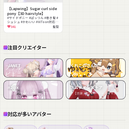
【Lapwing】Sugar curl side
pony【3D hairstyle】
#サイドポニー #ぱっつん #巻き髪 #
シュシュ #かわいい #lilToon対応
#MA対応 #PhysBone対応 #ラベン
341
髪型
ダー
注目クリエイター
JANET
くれこのさんD
『フリルビキニ＆ラッシュガード』など3件
『【VRC向け】ゆるもこぱじゃま【まめふれんず対応】』など2件
n2qix
ネムタインストア
『ふわふわぽんぽんヘアアクセ』など2件
『【衣装 / 靴】バーチャルギャルみ体操着 v1.09』など2件
対応が多いアバター