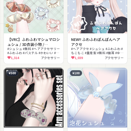
【VRC】ふわふわマシュマロシ
NEW!! ふわふわぽんぽんヘア
ュシュ / 3D衣装小物 /
アクセ
✨Marshmallow Scrunchie✨
#シュシュ #無料 #ヘアアクセサリー
#ヘアアクセ #シュシュ #ふわふわ #
#ふわふわ #パステル #かわいい #ガ
もこもこ #量産型 #無料 #猫耳 #ゆめ
ーリー #色変更可能 #PSD付き #汎
かわいい #色変更可能
1,314
アクセサリー
1,039
アクセサリー
用
¥500
¥100