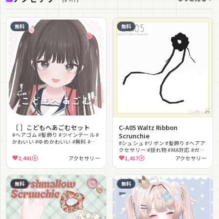
無料
無料
［ ］こどもへあごむセット
C-A05 Waltz Ribbon
#ヘアゴム #髪飾り #ツインテール #
Scrunchie
かわいい #ゆめかわいい #無料 #い
#シュシュ #リボン #髪飾り #ヘアア
ちご
クセサリー #揺れ物 #MA対応 #ガー
リー #上品 #無料
2,441
アクセサリー
1,417
アクセサリー
無料
無料