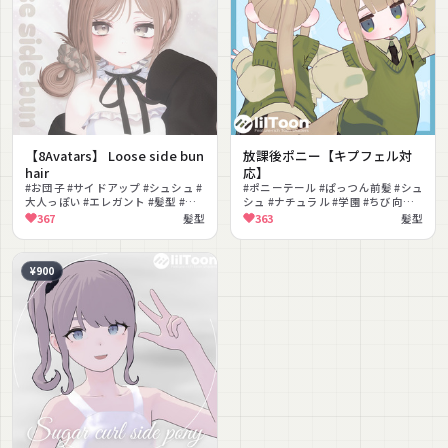
【8Avatars】 Loose side bun
放課後ポニー【キプフェル対
hair
応】
#お団子 #サイドアップ #シュシュ #
#ポニーテール #ぱっつん前髪 #シュ
大人っぽい #エレガント #髪型 #色
シュ #ナチュラル #学園 #ちび向け
変更可能 #セミロング #ヘア
#VRChat #MA対応
367
髪型
363
髪型
¥900