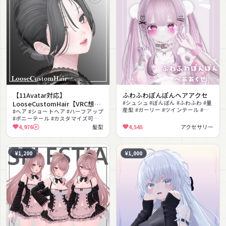
【11Avatar対応】
ふわふわぽんぽんヘアアクセ
LooseCustomHair【VRC想
#シュシュ #ぽんぽん #ふわふわ #量
産型 #ガーリー #ツインテール #無
定】
#ヘア #ショートヘア #ハーフアップ
料 #撮影向け #改変 #かわいい
#ポニーテール #カスタマイズ可能 #
シェイプキー #色変更可能 #カジュ
4,976
髪型
4,545
アクセサリー
アル #髪型
¥1,200
¥1,000