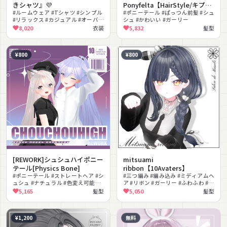
きシャツ』💜
Ponyfelta【HairStyle/キプフ
#ルームウェア #Tシャツ #シンプル
ェル専用/VRChat想定】
#ポニーテール #ぱっつん前髪 #シュ
#リラックス #カジュアル #オーバー
シュ #かわいい #ガーリー
サイズ #MA対応 #lilToon対応 #ヘ
8,020
衣装
5,832
髪型
アゴム #部屋着
¥800
¥800
[REWORK]シュシュハイポニー
mitsuami
テール[Physics Bone]
ribbon【10Avaters】
#ポニーテール #ストレートヘア #シ
#三つ編み #編み込み #ミディアムヘ
ュシュ #ナチュラル #色変え可能
ア #リボン #ガーリー #ふわふわ #色
#VRChat #改変
変更可能
5,165
髪型
5,050
髪型
¥1,200
無料