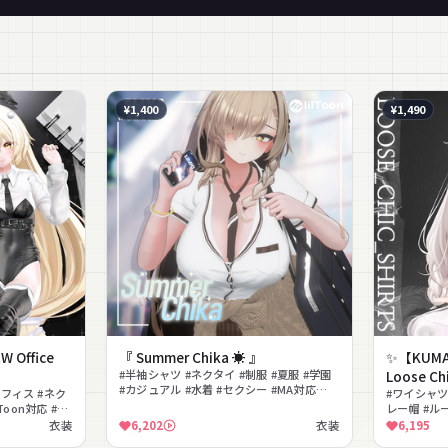
¥1,400
¥1,490
Office
『 Summer Chika ☀️ 』
✨【KUMA
#半袖シャツ #ネクタイ #制服 #夏服 #学園
Loose Ch
#カジュアル #水着 #セクシー #MA対応
オフィス #ネク
#ワイシャツ
#lilToon対応
Toon対応 #大
レー帽 #ル
ツ
#きれいめ #
衣装
6,202
衣装
6,195