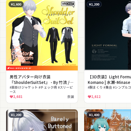
¥1,600
¥1,200
男性アバター向け衣装
【3D衣装】Light Forma
『ShoulderSuitSet』 - By 竹流 /
Komano | 水瀬-Minase
CP1
#肩掛けジャケット #チェック柄 #スリーピ
Kuuta | 墨惺-Bokusei(
#腕まくり #集会 #シンプル
ース
2,681
衣装
2,612
¥1,200
¥1,400