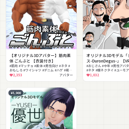
【オリジナル3Dアバター】筋肉素
オリジナル3Dモデル「
体 ごんぶと 【衣装付き】
ス-DuronDegus-」【V
#筋肉 #マッチョ #素体 #男性向け #ネタ #
定】
#おじさん #中年 #男性アバ
おもしろ #ワイシャツ #デニム #ハゲ #褐色
#ネタ #蝶ネクタイ #ユーモア
肌
グ #シェイプキー
2,353
アバター
1,032
¥5,000