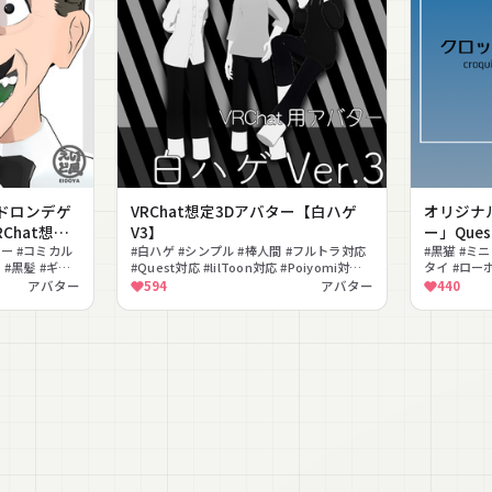
ドロンデゲ
VRChat想定3Dアバター【白ハゲ
オリジナ
RChat想
V3】
ー」Que
ター #コミカル
#白ハゲ #シンプル #棒人間 #フルトラ対応
#黒猫 #ミニ
 #黒髪 #ギャ
#Quest対応 #lilToon対応 #Poiyomi対応 #
タイ #ローポ
もちふぃった〜対応 #シェイプキー #ネタ
モノ
アバター
594
アバター
440