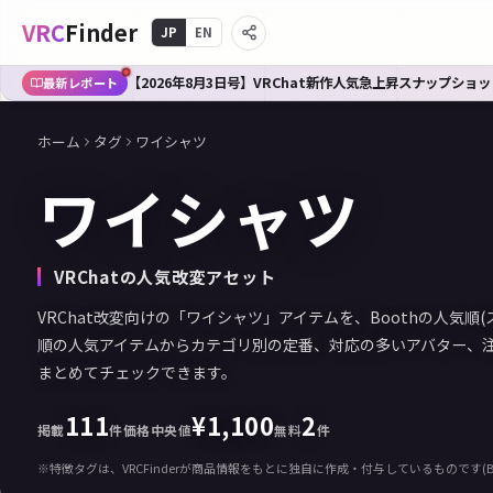
VRC
Finder
JP
EN
【2026年8月3日号】VRChat新作人気急上昇スナップショット
最新レポート
ホーム
タグ
ワイシャツ
ワイシャツ
VRChatの人気改変アセット
VRChat改変向けの「ワイシャツ」アイテムを、Boothの人気順
順の人気アイテムからカテゴリ別の定番、対応の多いアバター、
まとめてチェックできます。
111
¥
1,100
2
掲載
件
価格中央値
無料
件
※特徴タグは、VRCFinderが商品情報をもとに独自に作成・付与しているものです(B