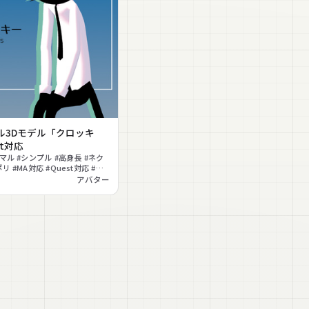
ル3Dモデル「クロッキ
st対応
マル #シンプル #高身長 #ネク
リ #MA対応 #Quest対応 #ケ
アバター