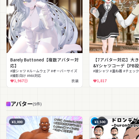
Barely Buttoned【複数アバター対
【7アバター対応】大
応】
&Yシャツコーデ【PB
#彼シャツ #ルームウェア #オーバーサイズ
#彼シャツ #重ね着 #チェッ
#撮影向け #MA対応
1,967
衣装
1,817
アバター
(
5
件
)
¥3,000
¥3,500