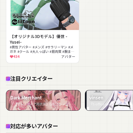
【オリジナル3Dモデル】優世 -
Yusei-
#男性アバター #メンズ #サラリーマン #メ
ガネ #クール #大人っぽい #筋肉質 #腕まく
りギミック #スーツ #着脱ギミック
434
アバター
注目クリエイター
Dark Merchant
vinsen
『【セレスティア用衣装】寝起きシャツ - Sleepover front-opening shirt -』など10件
『S office casual for Mo
対応が多いアバター