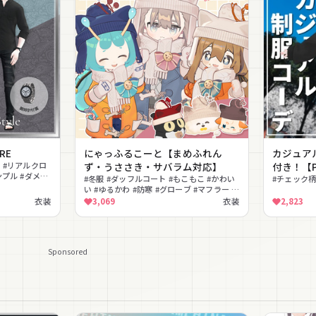
GRE
にゃっふるこーと【まめふれん
カジュア
ム #リアルクロ
ず・うささき・サバラム対応】
付き！【
ンプル #ダメー
#冬服 #ダッフルコート #もこもこ #かわい
#チェック柄
い #ゆるかわ #防寒 #グローブ #マフラー #
ベスト #MA対応
衣装
3,069
衣装
2,823
Sponsored