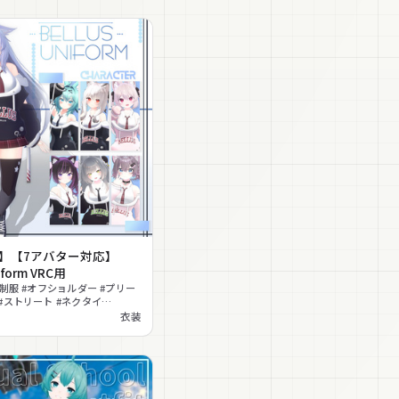
応】【7アバター対応】
niform VRC用
#制服 #オフショルダー #プリー
#ストリート #ネクタイ
ne対応 #カジュアル #ガーリー #
衣装