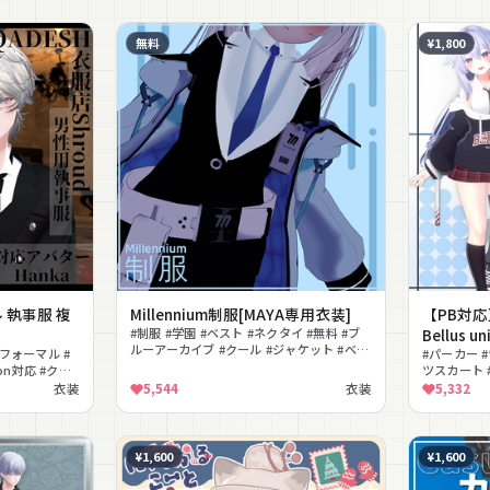
無料
¥1,800
ル 執事服 複
Millennium制服[MAYA専用衣装]
【PB対
#制服 #学園 #ベスト #ネクタイ #無料 #ブ
Bellus u
ルーアーカイブ #クール #ジャケット #ベル
#フォーマル #
#パーカー 
ト #ブルアカ
on対応 #クー
ツスカート 
#PhysBo
衣装
5,544
衣装
5,332
学園
¥1,600
¥1,600