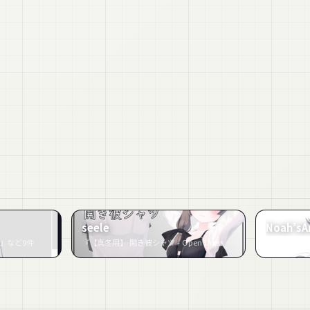
seele
Noah’s
e 萌』など9件
『【真冬用】 開き彼シャツ - Open Dress Shirt - for Mafuyu』など7件