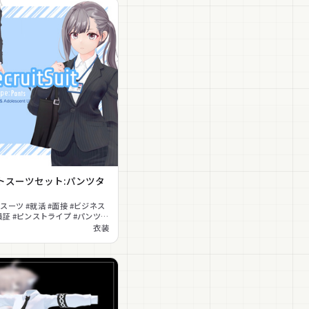
トスーツセット:パンツタ
スーツ #就活 #面接 #ビジネス
員証 #ピンストライプ #パンツス
衣装