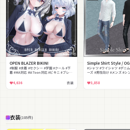
OPEN BLAZER BIKINI
Simple Shirt Style / O
#制服 #水着 #セクシー #学園 #クール #下
#シャツ #ワイシャツ #デニ
着 #MA対応 #lilToon対応 #ビキニ #ブレザ
ーズ #男性向け #メンズ #シ
ー
ジデニム #腕時計 #サンダル
4,636
衣装
3,858
衣装
(
105
件
)