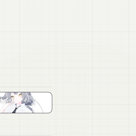
Ark【α】
『「ルルネ」専用【3D衣装モデル】夏制服/サマータイムDD』など4件