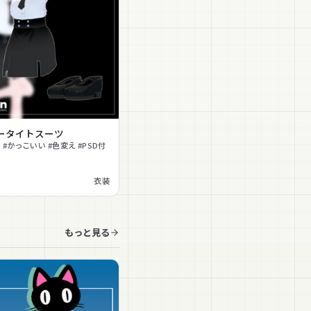
ータイトスーツ
 #かっこいい #色変え #PSD付
衣装
もっと見る