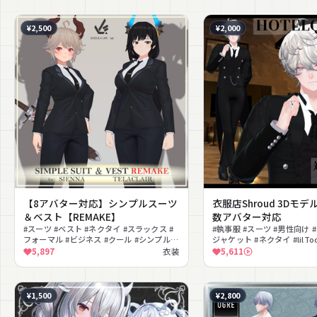
¥2,500
¥2,000
【8アバター対応】シンプルスーツ
衣服店Shroud 3Dモデ
＆ベスト【REMAKE】
数アバター対応
#スーツ #ベスト #ネクタイ #スラックス #
#執事服 #スーツ #男性向け 
フォーマル #ビジネス #クール #シンプル #
ジャケット #ネクタイ #lilTo
大人っぽい #男性向け
ル #大人っぽい #VRM対応
5,897
衣装
5,611
¥1,500
¥2,800