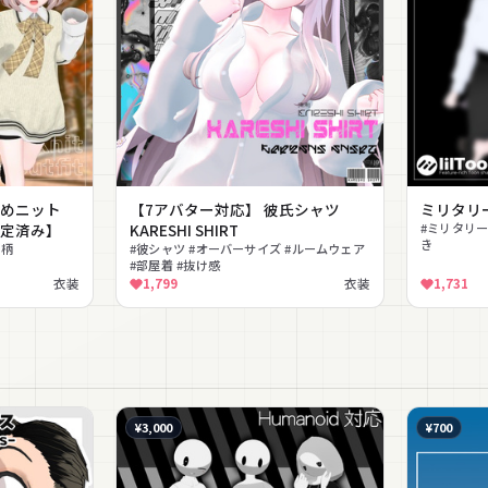
きめニット
【7アバター対応】 彼氏シャツ
ミリタリ
設定済み】
KARESHI SHIRT
#ミリタリー
き
ク柄
#彼シャツ #オーバーサイズ #ルームウェア
#部屋着 #抜け感
衣装
1,799
衣装
1,731
¥3,000
¥700