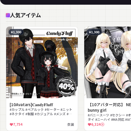
人気アイテム
¥1,300
¥1,300
[10Avatars]𝐂𝐚𝐧𝐝𝐲𝐅𝐥𝐮𝐟𝐟
【10アバター対応】 NEW 
#カップル #ペアルック #セーター #ニット
bunny girl
#ネクタイ #制服 #カジュアル #メンズ #秋
#バニースーツ #セクシー #
服 #MA対応
タイ #ニーハイ #MA対応 #lil
人っぽい #ベルト #ワイシャ
7,754
衣装
6,324