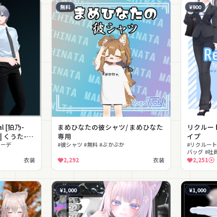
無料
¥900
l [狛乃-
まめひなたの彼シャツ/ まめひなた
リクルー
 | くうた-
専用
イプ
+Head)]
コーデ
#彼シャツ #無料 #ぶかぶか
#リクルート
バッグ #社
ーツ
衣装
2,292
衣装
2,251
¥1,000
¥1,000