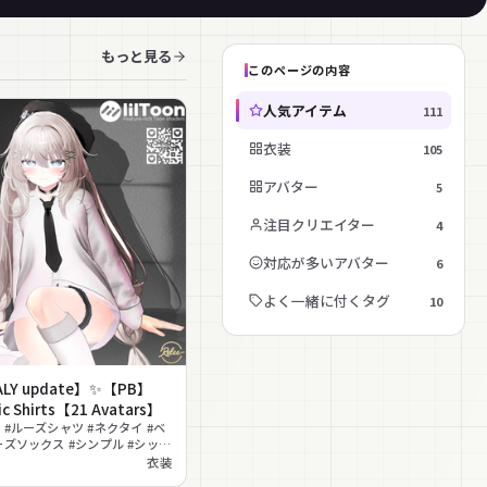
もっと見る
このページの内容
人気アイテム
111
衣装
105
アバター
5
注目クリエイター
4
対応が多いアバター
6
よく一緒に付くタグ
10
LY update】✨【PB】
ic Shirts【21 Avatars】
 #ルーズシャツ #ネクタイ #ベ
ーズソックス #シンプル #シック
MA対応 #PhysBone対応
衣装