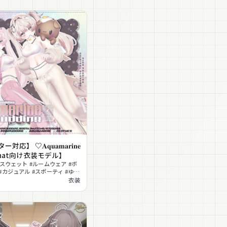
応】 ♡𝐀𝐪𝐮𝐚𝐦𝐚𝐫𝐢𝐧𝐞
Chat向け衣装モデル】
#スウェット #ルームウェア #ボ
#カジュアル #スポーティ #ゆる
プトップ #MA対応 #lilToon対
衣装