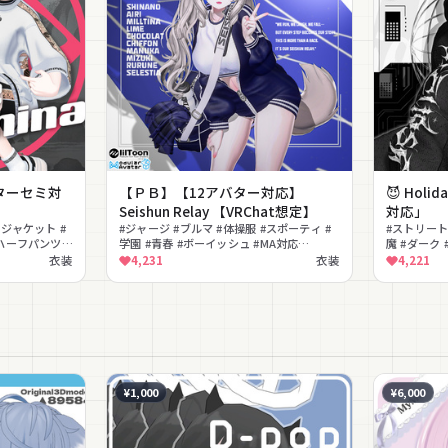
アバターセミ対
【ＰＢ】【12アバター対応】
😈 Holi
Seishun Relay 【VRChat想定】
対応」
クジャケット #
#ジャージ #ブルマ #体操服 #スポーティ #
#ストリート
ハーフパンツ #
学園 #青春 #ボーイッシュ #MA対応
魔 #ダーク 
トリート #ユニ
#lilToon対応 #カジュアル
デニム #チ
衣装
4,231
衣装
4,221
¥1,000
¥6,000