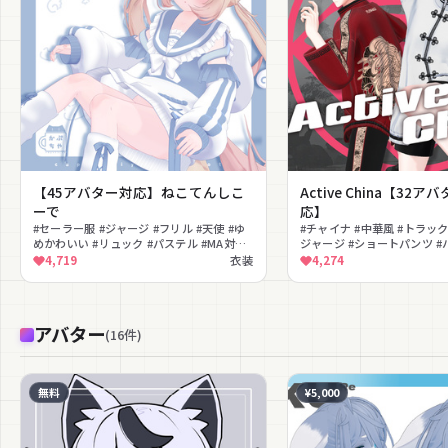
【45アバター対応】ねこてんしこ
Active China【32
ーで
応】
#セーラー服 #ジャージ #フリル #天使 #ゆ
#チャイナ #中華風 #トラッ
めかわいい #リュック #パステル #MA対応
ジャージ #ショートパンツ #
#lilToon対応 #ゆるかわ
スニーカー #スポーティ #ス
4,719
衣装
4,274
セックス
アバター
(
16
件
)
無料
¥5,000