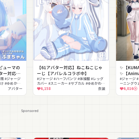
ピューマの
【61アバター対応】ねこねこじゃ
✨【KUMA
バター対応衣
ーじ【アパレルコラボ中】
✨【Anim
ジャージ」
界隈 #ジャージ
#ジャージ #ハーフパンツ #体操服 #レッグ
『Sweats
#ジャージ 
向け #ゆめかわ
カバー #スニーカー #サブカル #ゆめかわい
ーニングウェ
〜対応
い #学園 #スポーティ #カジュアル
ン #アンダー
アバター
6,158
衣装
6,016
#PhysBo
Sponsored