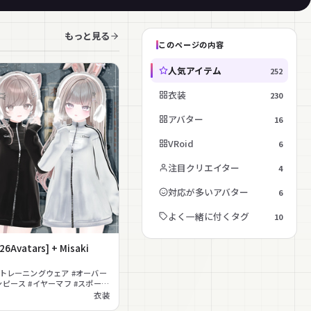
もっと見る
このページの内容
人気アイテム
252
衣装
230
アバター
16
VRoid
6
注目クリエイター
4
対応が多いアバター
6
よく一緒に付くタグ
10
26Avatars] + Misaki
#トレーニングウェア #オーバー
ンピース #イヤーマフ #スポーテ
アル #ボーイッシュ #ジップアッ
衣装