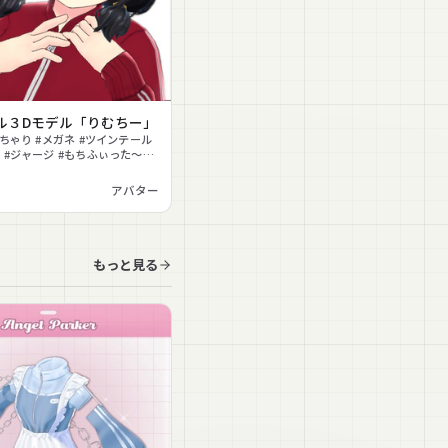
ル３Dモデル「りむちー」
っちゃり #メガネ #ツインテール
 #ジャージ #もちふぃった〜対
ラ対応 #色変更可能 #MMD
アバター
もっと見る