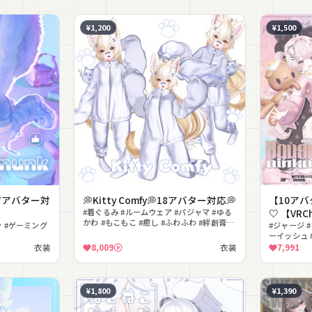
¥1,200
¥1,500
k /27アバター対
💭Kitty Comfy💭18アバター対応💭
【10アバター対
#着ぐるみ #ルームウェア #パジャマ #ゆる
♡ 【VR
かわ #もこもこ #癒し #ふわふわ #絆創膏
 #ゲーミング
#ジャージ 
#MA対応 #lilToon対応
ーイッシュ 
かわ #クロッ
衣装
8,009
衣装
7,991
応
¥1,800
¥1,390