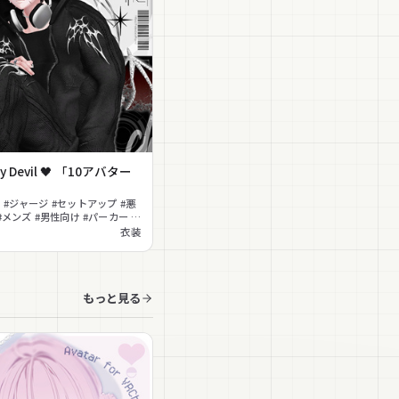
day Devil 🖤 「10アバター
 #ジャージ #セットアップ #悪
#メンズ #男性向け #パーカー #
ェーン
衣装
もっと見る