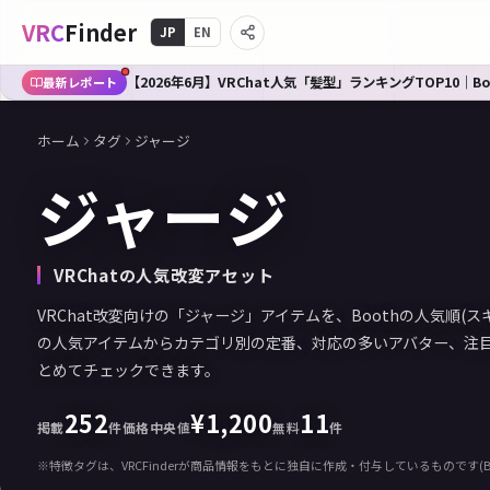
VRC
Finder
JP
EN
【2026年6月】VRChat人気「髪型」ランキングTOP10｜B
最新レポート
ホーム
タグ
ジャージ
ジャージ
VRChatの人気改変アセット
VRChat改変向けの「ジャージ」アイテムを、Boothの人気順(
の人気アイテムからカテゴリ別の定番、対応の多いアバター、注
とめてチェックできます。
252
¥
1,200
11
掲載
件
価格中央値
無料
件
※特徴タグは、VRCFinderが商品情報をもとに独自に作成・付与しているものです(B