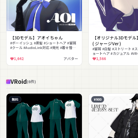
【3Dモデル】アオイちゃん
【オリジナル3Dモデル】 
#ボーイッシュ #黒髪 #ショートヘア #猫耳
( ジャージVer )
#クール #AudioLink対応 #発光 #着せ替え
#猫耳 #白髪 #ストリート #
#VRM対応 #Quest対応
ョートヘア #カジュアル #VRCha
対応 #Poiyomi対応 #も
1,642
アバター
1,566
VRoid
(
6
件
)
無料
¥900