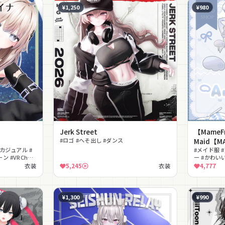
¥1,250
¥980
Jerk Street
【MameFr
#ロゴ #へそ出し #ダンス
Maid【
#カジュアル #
#メイド服 #
 #VRChat
ー #かわいい
応 #lilToo
衣装
5,245
衣装
4,777
¥1,300
¥990