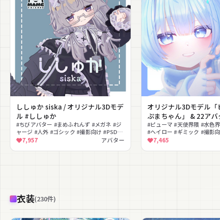
ししゅか siska / オリジナル3Dモデ
オリジナル3Dモデル「
ル #ししゅか
ぷまちゃん」 & 22ア
#ちびアバター #まめふれんず #メガネ #ジ
装「ぷまちゃんの天使
#ピューマ #天使界隈 #水色
ャージ #人外 #ゴシック #撮影向け #PSD付
#ヘイロー #ギミック #撮影
き #セミロング
いい #色変え #もちふぃった
7,957
アバター
7,465
衣装
(
230
件
)