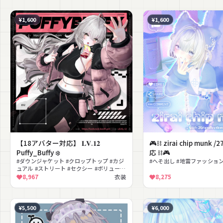
¥1,600
¥1,600
【18アバター対応】 𝐋𝐕.𝟏𝟐
🎮⛓ zirai chip mun
Puffy_Buffy ❄️
応 ⛓🎮
#ダウンジャケット #クロップトップ #カジ
#へそ出し #地雷ファッション
ュアル #ストリート #セクシー #ボリューム
#冬服 #Y2K #おしゃれ #lilToon対応
8,967
衣装
8,275
¥5,500
¥6,000