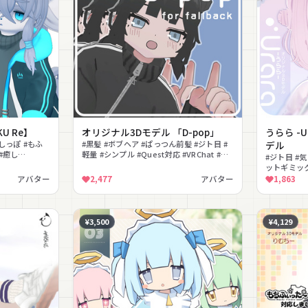
U Re】
オリジナル3Dモデル 「D-pop」
うらら -U
#しっぽ #もふ
#黒髪 #ボブヘア #ぱっつん前髪 #ジト目 #
デル
#癒し
軽量 #シンプル #Quest対応 #VRChat #フ
#ジト目 #気
ォールバック #ローポリ
ットギミック
ドあり
アバター
2,477
アバター
1,863
¥3,500
¥4,129