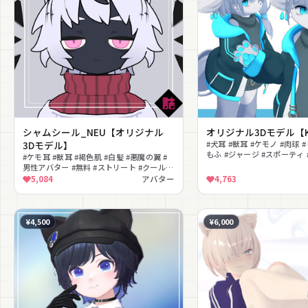
シャムシール_NEU【オリジナル
オリジナル3Dモデル【K
3Dモデル】
#犬耳 #獣耳 #ケモノ #肉球 
もふ #ジャージ #スポーティ 
#ケモ耳 #獣耳 #褐色肌 #白髪 #悪魔の翼 #
#VRChat
男性アバター #無料 #ストリート #クール #
ダーク
5,084
アバター
4,763
¥4,500
¥6,000