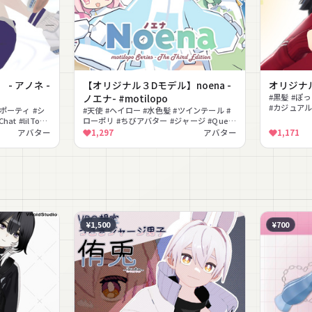
- アノネ -
【オリジナル３Dモデル】noena -
オリジナ
ノエナ- #motilopo
#黒髪 #ぽ
#カジュアル
スポーティ #シ
#天使 #ヘイロー #水色髪 #ツインテール #
応 #フルト
t #lilToon
ローポリ #ちびアバター #ジャージ #Quest
ちふぃった〜対応
対応 #lilToon対応 #VRM対応
アバター
1,297
アバター
1,171
¥1,500
¥700