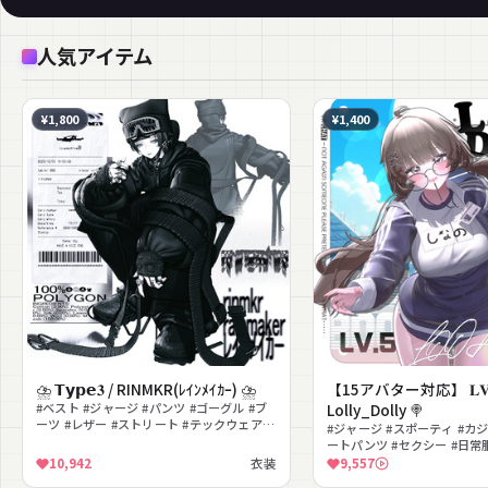
人気アイテム
¥1,800
¥1,400
⛈ 𝗧𝘆𝗽𝗲𝟑 / RINMKR(ﾚｲﾝﾒｲｶｰ) ⛈
【15アバター対応】 𝐋𝐕.
#ベスト #ジャージ #パンツ #ゴーグル #ブ
Lolly_Dolly 🍭
ーツ #レザー #ストリート #テックウェア #
#ジャージ #スポーティ #カ
クール #ダーク
ートパンツ #セクシー #日常
ップ #メガネ
10,942
衣装
9,557