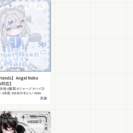
iends】Angel Neko
MA対応】
天使 #猫耳 #ジャージ #ヘイロ
 #水色 #ゆめかわいい #MA対
n対応
衣装