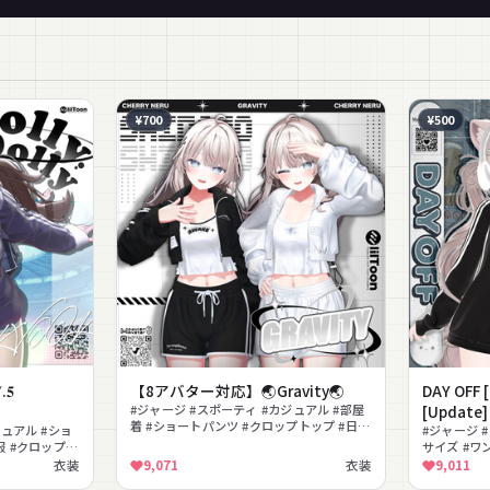
¥700
¥500
𝟓
【8アバター対応】🌏Gravity🌏
DAY OFF [
#ジャージ #スポーティ #カジュアル #部屋
[Update]
着 #ショートパンツ #クロップトップ #日常
ジュアル #ショ
#ジャージ 
服
服 #クロップト
サイズ #ワ
ィ #カジュ
衣装
9,071
衣装
9,011
プ #下着