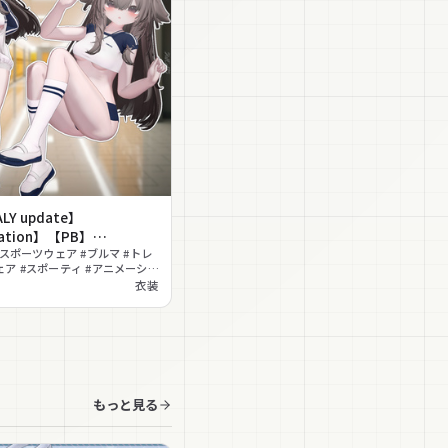
LY update】
ation】【PB】
』【22 Avatars】
#スポーツウェア #ブルマ #トレ
ア #スポーティ #アニメーショ
ブープ #MA対応 #lilToon対応
衣装
ne対応
もっと見る