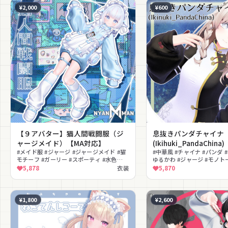
¥2,000
¥600
【９アバター】猫人間戦闘服（ジ
息抜きパンダチャイナ
ャージメイド）【MA対応】
(Ikihuki_PandaChina)
#メイド服 #ジャージ #ジャージメイド #猫
#中華風 #チャイナ #パンダ 
モチーフ #ガーリー #スポーティ #水色
ゆるかわ #ジャージ #モノトーン
#MA対応 #萌え袖 #地雷系
#かわいい #リラックス
5,878
衣装
5,870
¥1,800
¥2,600