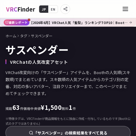
VRC
Finder
JP
EN
【2026年6月】VRChat人気「髪型」ランキングTOP10｜Booth傾向分析
最新レポート
ホーム
タグ
サスペンダー
サスペンダー
VRChatの人気改変アセット
VRChat改変向けの「サスペンダー」アイテムを、Boothの人気順(スキ
数順)でまとめています。スキ数順の人気アイテムからカテゴリ別の定
番、対応の多いアバター、注目クリエイターまで、このページでまと
めてチェックできます。
63
¥
1,500
1
掲載
件
価格中央値
無料
件
※特徴タグは、VRCFinderが商品情報をもとに独自に作成・付与しているものです(Booth公
式のタグではありません)
「サスペンダー」の検索結果をすべて見る