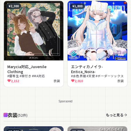
¥2,300
¥1,800
Marycia対応_Juvenile
エンティカノイラ-
Clothing
Entica_Noira-
#優等生 #襟付き #MA対応
#水色界隈 #天使 #ボーダーソックス
2,152
衣装
2,010
衣装
Sponsored
衣装
もっと見る
(
52
件
)