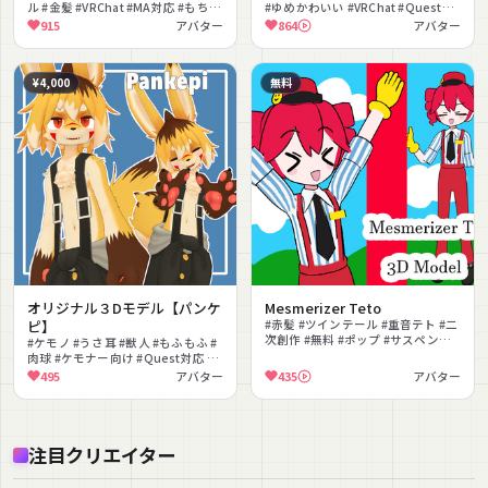
ル #金髪 #VRChat #MA対応 #もちふ
#ゆめかわいい #VRChat #Quest対
ぃった〜対応 #フルトラ対応 #アイ
応 #lilToon対応 #MA対応 #着せ替
915
アバター
864
アバター
トラッキング
え #三つ編み
¥4,000
無料
オリジナル３Dモデル【パンケ
Mesmerizer Teto
ピ】
#赤髪 #ツインテール #重音テト #二
次創作 #無料 #ポップ #サスペンダ
#ケモノ #うさ耳 #獣人 #もふもふ #
ー #VRChat #MV風
肉球 #ケモナー向け #Quest対応 #
サスペンダー #きつね #ケモ耳
495
アバター
435
アバター
注目クリエイター