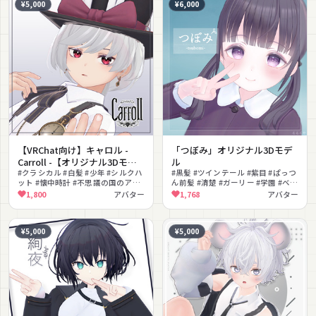
¥5,000
¥6,000
【VRChat向け】キャロル -
「つぼみ」オリジナル3Dモデ
Carroll -【オリジナル3Dモデ
ル
ル】
#クラシカル #白髪 #少年 #シルクハ
#黒髪 #ツインテール #紫目 #ぱっつ
ット #懐中時計 #不思議の国のアリ
ん前髪 #清楚 #ガーリー #学園 #ベレ
ス #ショートパンツ #Quest対応 #
ー帽 #サスペンダー #ソラハ
1,800
アバター
1,768
アバター
改変向け #男の子
¥5,000
¥5,000