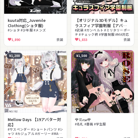
kuuta対応_Juvenile
【オリジナル3Dモデル】キュ
Clothing(ショタ服)
ラスフィア学園制服【アバタ
#ショタ #少年服 #メンズ
ー対応衣装】
#武装 #ガンベルト #ミリタリーポー
チ #チェック柄 #学園制服 #MA対応
1,890
衣装
1,833
衣装
¥1,200
¥1,500
Mellow Days 【19アバター対
🌹𝓡𝓸𝓼𝓮🌹
応】
#名札 #薔薇 #学生服
#サスペンダー #ショートパンツ #シ
ャツ #カジュアル #ガーリー #MA対
応 #lilToon対応 #色変更可能 #日常