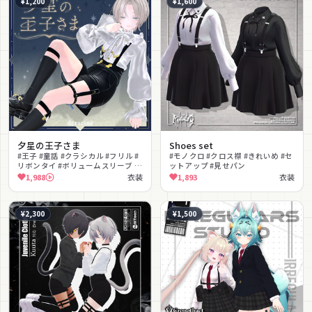
¥1,200
¥1,600
夕星の王子さま
Shoes set
#王子 #童話 #クラシカル #フリル #
#モノクロ #クロス襟 #きれいめ #セ
リボンタイ #ボリュームスリーブ #
ットアップ #見せパン
ショートパンツ #サスペンダー #ニ
1,988
衣装
1,893
衣装
ーソックス #中性的
¥2,300
¥1,500