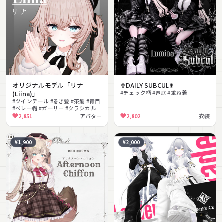
オリジナルモデル「リナ
✟DAILY SUBCUL✟
(Liina)」
#チェック柄 #厚底 #重ね着
#ツインテール #巻き髪 #茶髪 #青目
#ベレー帽 #ガーリー #クラシカル
#lilToon対応 #シェイプキー #VRM
2,851
アバター
2,802
衣装
対応
¥1,900
¥2,000