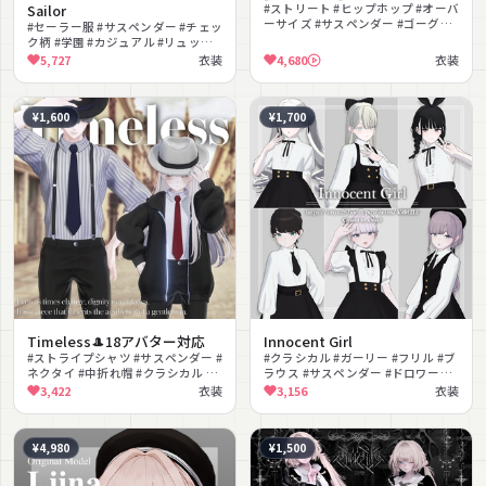
Sailor
#ストリート #ヒップホップ #オーバ
ーサイズ #サスペンダー #ゴーグル
#セーラー服 #サスペンダー #チェッ
#フード付き #MA対応 #lilToon対応
ク柄 #学園 #カジュアル #リュック
#PhysBone対応 #ボーイッシュ
#MA対応 #lilToon対応 #PhysBone
5,727
衣装
4,680
衣装
対応 #制服
¥1,600
¥1,700
Timeless🎩18アバター対応
Innocent Girl
#ストライプシャツ #サスペンダー #
#クラシカル #ガーリー #フリル #ブ
ネクタイ #中折れ帽 #クラシカル #
ラウス #サスペンダー #ドロワーズ
ジェントルマン #リアルクローズ #
#上品 #モノトーン #学園 #MA対応
3,422
衣装
3,156
衣装
男性向け #きれいめ #スラックス
¥4,980
¥1,500