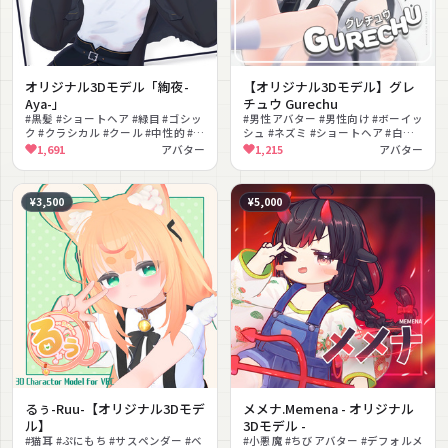
オリジナル3Dモデル「絢夜-
【オリジナル3Dモデル】グレ
Aya-」
チュウ Gurechu
#黒髪 #ショートヘア #緑目 #ゴシッ
#男性アバター #男性向け #ボーイッ
ク #クラシカル #クール #中性的 #ロ
シュ #ネズミ #ショートヘア #白髪 #
ングスカート #フリル #ボーイッシ
ストリート #カジュアル #しっぽ
1,691
アバター
1,215
アバター
ュ
#VRChat
¥3,500
¥5,000
るぅ-Ruu-【オリジナル3Dモデ
メメナ.Memena - オリジナル
ル】
3Dモデル -
#猫耳 #ぷにもち #サスペンダー #ベ
#小悪魔 #ちびアバター #デフォルメ