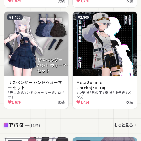
1,829
衣装
1,730
衣装
#ストリート
¥1,400
¥2,800
サスペンダー ハンドウォーマ
Meta Summer
ー セット
Gotcha(Kuuta)
#デニム #ハンドウォーマー #サロペ
#少年服 #男の子 #夏服 #腰巻き #メ
ット
ンズ
1,679
衣装
1,454
衣装
アバター
もっと見る
(
11
件
)