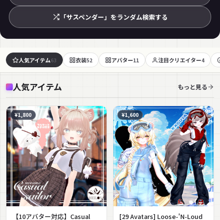
「サスペンダー」をランダム検索する
人気アイテム
衣装
アバター
注目クリエイター
63
52
11
4
人気アイテム
もっと見る
¥1,800
¥1,600
【10アバター対応】Casual
[29 Avatars] Loose-'N-Loud