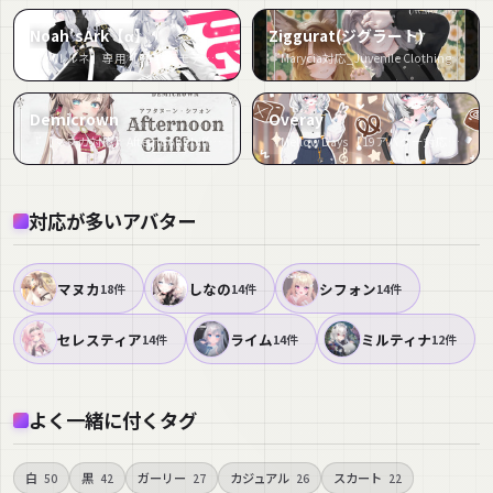
Noah’sArk【α】
Ziggurat(ジグラート)
『「ルルネ」専用【3D衣装モデル】Loader(ローダー)』など5件
『Marycia対応_Juvenile Clothing』など4件
Demicrown
Overay
『【マヌカ対応】AfternoonChiffon【VRChat】』など3件
『Mellow Days 【19アバター対応】』など3件
対応が多いアバター
マヌカ
しなの
シフォン
18件
14件
14件
セレスティア
ライム
ミルティナ
14件
14件
12件
よく一緒に付くタグ
白
黒
ガーリー
カジュアル
スカート
50
42
27
26
22