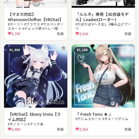
【マヌカ対応】
「ルルネ」専用【3D衣装モデ
AfternoonChiffon【VRChat】
ル】Loader(ローダー)
#ガーリー #ブラウス #サスペンダー
#だぼだぼ #へそ出し #編み上げブー
スカート #チェック柄 #ベレー帽 #
ツ
リボン #アイドル #私服 #MA対応
2,797
衣装
2,516
衣装
#lilToon対応
¥1,900
¥1,100
【VRChat】Ebony Stola【ラ
『 Fresh Tonic 🍀 』
イム対応】
#デニムスカート #ダメージデニム
#モノトーン #テック系
2,402
衣装
2,316
衣装