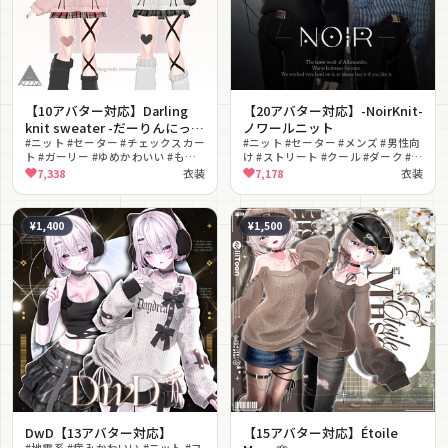
【10アバター対応】Darling
【20アバター対応】-NoirKnit-
knit sweater -だーりんにっ
ノワールニット
と-【VRChat向け衣装モデル】
#ニット #セーター #チェックスカー
#ニット #セーター #メンズ #男性向
ト #ガーリー #ゆめかわいい #もこ
け #ストリート #クール #ダーク #黒
もこ #ふわふわ #ハート #冬服 #ルー
マスク #ヘッドホン #都会的
7,338
衣装
7,178
衣装
ズソックス
¥1,400
¥1,500
DwD【13アバター対応】
【15アバター対応】Étoile
#地雷系 #病みかわいい #ニット #フ