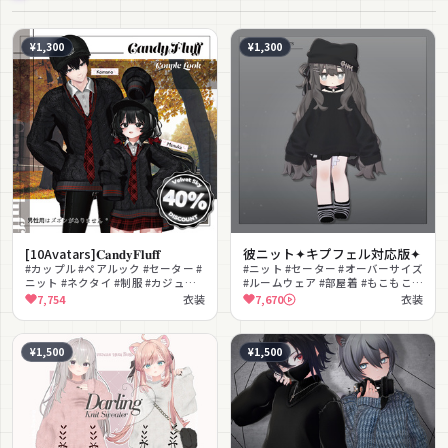
¥1,300
¥1,300
[10Avatars]𝐂𝐚𝐧𝐝𝐲𝐅𝐥𝐮𝐟𝐟
彼ニット✦キプフェル対応版✦
#カップル #ペアルック #セーター #
#ニット #セーター #オーバーサイズ
ニット #ネクタイ #制服 #カジュア
#ルームウェア #部屋着 #もこもこ #
ル #メンズ #秋服 #MA対応
チョーカー #ニット帽 #ふわふわ #
7,754
衣装
7,670
衣装
冬服
¥1,500
¥1,500