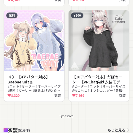
ト #MA対応
れいめ #セーター #大人っぽい
無料
¥800
《 》 【4アバター対応】
【16アバター対応】だぼセー
BaebaeKnit 🎀
ター【VRChat向け衣装モデ
#ニット #セーター #オーバーサイズ
ル】
#セーター #ニット #オーバーサイズ
#無料 #ガーリー #編み上げ #ゆめか
#もこもこ #オフショルダー #冬服 #
わいい #ゆるかわ #リボン
カジュアル #ゆるかわ #リラックス
8,320
衣装
7,939
衣装
Sponsored
衣装
もっと見る
(
516
件
)