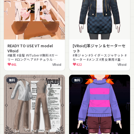
READY TO USE VT model
[VRoid]革ジャン＆セーターセ
VRoid
ット
#猫耳 #金髪 #VTuber #無料 #ガー
#革ジャン #ライダースジャケット #
リー #ロングヘア #ナチュラル
セーター #メンズ #男女兼用 #重ね
#VRoid #アニメ #VRChat
着 #マフラー #ネックレス #カジュ
441
VRoid
422
VRoid
アル #無料
無料
無料