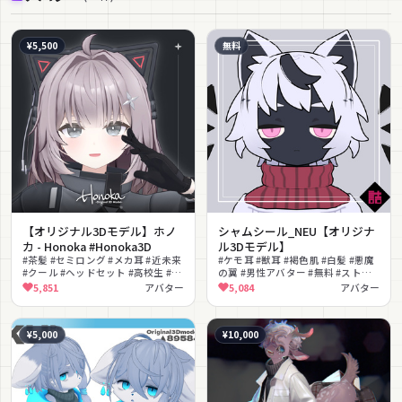
¥5,500
無料
【オリジナル3Dモデル】ホノ
シャムシール_NEU【オリジナ
カ - Honoka #Honoka3D
ル3Dモデル】
#茶髪 #セミロング #メカ耳 #近未来
#ケモ耳 #獣耳 #褐色肌 #白髪 #悪魔
#クール #ヘッドセット #高校生 #少
の翼 #男性アバター #無料 #ストリ
女 #Quest対応 #撮影向け
ート #クール #ダーク
5,851
アバター
5,084
アバター
¥5,000
¥10,000