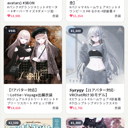
avatars) #3BON
念】
#パンク #グランジ #ニット #セータ
#パジャマ #ルームウェア #ニット #
ー #オーバーサイズ #ダメージ加工
ワンピース #ゆるかわ #部屋着 #お
#ロングブーツ #網タイツ #ストリー
やすみ #ガーリー #無料 #MA対応
18,005
衣装
15,354
衣装
ト #ジーンズ
¥945
¥1,600
【7アバター対応】
𝙎𝙮𝙯𝙮𝙜𝙮【21アバター対応･
✨Lottie✨Voyage出展衣装
VRChat向け3Dモデル】
#カジュアル #ストリート #ニット #
#スウェット #ルームウェア #部屋着
プリーツスカート #チェック柄 #ベ
#クロップトップ #リラックス #カジ
レー帽 #ブレザー #秋服 #lilToon対
ュアル #スポーティ #スウェットパ
14,624
衣装
12,761
衣装
応 #PhysBone対応
ンツ #オーバーサイズ #ボーイッシ
ュ
¥2,500
¥1,400