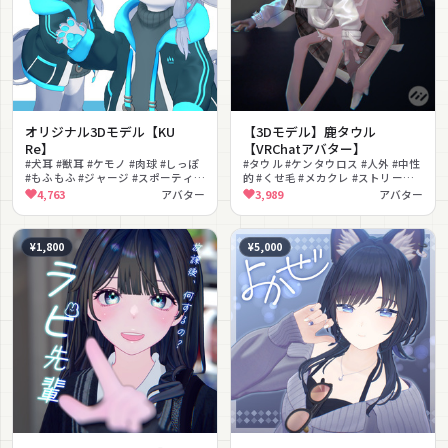
オリジナル3Dモデル【KU
【3Dモデル】鹿タウル
Re】
【VRChatアバター】
#犬耳 #獣耳 #ケモノ #肉球 #しっぽ
#タウル #ケンタウロス #人外 #中性
#もふもふ #ジャージ #スポーティ #
的 #くせ毛 #メカクレ #ストリート #
癒し #VRChat
オーバーサイズ #着せ替え #PSD付
4,763
アバター
3,989
アバター
き
¥1,800
¥5,000