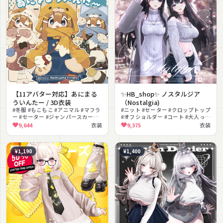
【11アバター対応】あにまる
✨HB_shop✨ ノスタルジア
ういんたー / 3D衣装
（Nostalgia)
#冬服 #もこもこ #アニマル #マフラ
#ニット #セーター #クロップトップ
ー #セーター #ジャンパースカート
#オフショルダー #コート #大人っぽ
#ブーツ #MA対応 #ちび #もふもふ
い #きれいめ #春服 #デニム #グレー
9,644
衣装
9,375
衣装
¥1,190
¥1,400