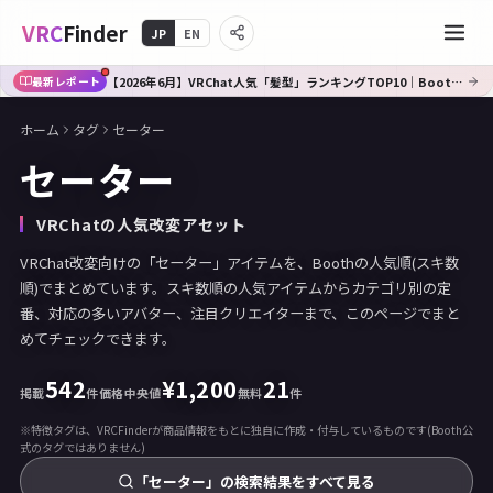
VRC
Finder
JP
EN
【2026年6月】VRChat人気「髪型」ランキングTOP10｜Booth傾向分析
最新レポート
ホーム
タグ
セーター
セーター
VRChatの人気改変アセット
VRChat改変向けの「セーター」アイテムを、Boothの人気順(スキ数
順)でまとめています。スキ数順の人気アイテムからカテゴリ別の定
番、対応の多いアバター、注目クリエイターまで、このページでまと
めてチェックできます。
542
¥
1,200
21
掲載
件
価格中央値
無料
件
※特徴タグは、VRCFinderが商品情報をもとに独自に作成・付与しているものです(Booth公
式のタグではありません)
「セーター」の検索結果をすべて見る