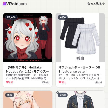
VRoid
もっと見る
(
10
件
)
¥3,000
¥400
【VRMモデル】 Helltaker
オフショルダー·セーター Off
Modeus Ver. 1.5.1 (モデウス /
Shoulder sweater
莫蒂斯)
#悪魔 #二次創作 #セーター #水着 #
#セーター #ニット #オフショルダー
ハート目 #白髪 #VRoid #VRM対応 #
#リブニット #シンプル #大人っぽい
クール #Helltaker
#冬服 #色違い #VRoid
897
VRoid
531
VRoid
無料
¥220