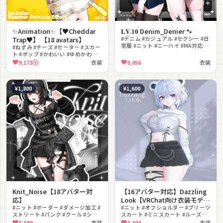
✨Animation✨【♥Cheddar
𝐋𝐕.𝟏𝟎 Denim_Denier 🐾
Trap♥】 【18 avatars】
#デニム #カジュアル #セクシー #日
常服 #ニット #ニーハイ #MA対応
#ねずみ #チーズ #セーター #スカー
#lilToon対応 #へそ出し #ガーリー
ト #ポップ #かわいい #ゆめかわい
い #しっぽ #ハロウィン #スニーカ
9,173
衣装
9,056
衣装
ー
¥1,800
¥1,600
Knit_Noise【18アバター対
【16アバター対応】Dazzling
応】
Look【VRChat向け衣装モデ
#ニット #ボーダー #ダメージ加工 #
ル】
#ニット #オフショルダー #プリーツ
ストリート #パンク #クール #ショ
スカート #ミニスカート #ルーズソ
ートパンツ #ニーハイ #ヘッドセッ
ックス #シンプル #カジュアル #き
8,949
衣装
8,394
衣装