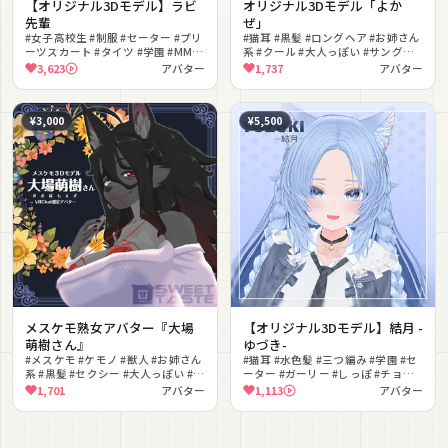
【オリジナル3Dモデル】ラビ
オリジナル3Dモデル「よか
先輩
ぜ」
#女子高校生 #制服 #セーター #プリ
#猫耳 #黒髪 #ロングヘア #お姉さん
ーツスカート #タイツ #学園 #MMD
系 #クール #大人っぽい #サングラ
対応 #改変向け #撮影向け
ス #青目 #ネイル #足指ポーズ
3,623
アバター
1,737
アバター
¥3,000
¥5,500
メスケモ熟女アバター『大場
【オリジナル3Dモデル】結月 -
萌樹さん』
ゆづき-
#メスケモ #ケモノ #獣人 #お姉さん
#猫耳 #水色髪 #三つ編み #学園 #セ
系 #黒髪 #セクシー #大人っぽい #肉
ーター #ガーリー #しっぽ #チョー
球 #ハンドジェスチャー #色変え
カー #色変え #ぷにぷに
1,701
アバター
1,113
アバター