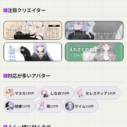
注目クリエイター
Noah’sArk【α】
seele
『「龍のヨルちゃん」専用【3D衣装モデル】リーデイル』など31件
『【ルルネ用】レオタードセーター - Leotard Sweater - For Rurune』など16件
Amenbo
えれさとのお店
『『13アバター対応』 オーバーサイズセーター』など13件
『【VRChat】Marycia専用 DolmanSleeve（＋Shirt）（MA対応）』など11件
対応が多いアバター
マヌカ
しなの
セレスティア
185件
158件
131件
桔梗
萌
ライム
127件
127件
118件
よく一緒に付くタグ