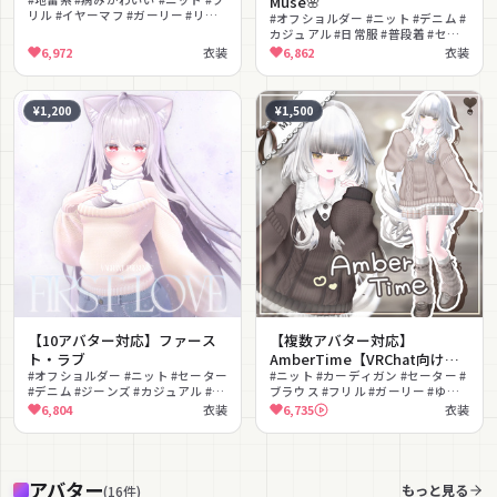
Muse🌸
リル #イヤーマフ #ガーリー #リボ
#オフショルダー #ニット #デニム #
ン #セーター #MA対応 #lilToon対
カジュアル #日常服 #普段着 #セー
応
ター #ガーリー #ナチュラル #デニ
6,972
衣装
6,862
衣装
ムスカート
¥1,200
¥1,500
【10アバター対応】ファース
【複数アバター対応】
ト・ラブ
AmberTime【VRChat向け衣
#オフショルダー #ニット #セーター
装】
#ニット #カーディガン #セーター #
#デニム #ジーンズ #カジュアル #リ
ブラウス #フリル #ガーリー #ゆる
アルクローズ #大人っぽい #MA対応
ふわ #冬服 #ケーブルニット #プリ
6,804
衣装
6,735
衣装
ーツスカート
アバター
もっと見る
(
16
件
)