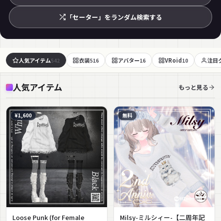
「セーター」をランダム検索する
人気アイテム
衣装
アバター
VRoid
注目
542
516
16
10
人気アイテム
もっと見る
¥1,600
無料
Loose Punk (for Female
Milsy-ミルシィー-【二周年記