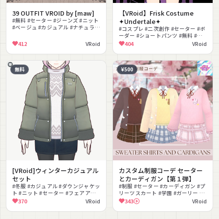
39 OUTFIT VROID by [maw]
【VRoid】Frisk Costume
#無料 #セーター #ジーンズ #ニット
✦Undertale✦
#ベージュ #カジュアル #ナチュラル
#コスプレ #二次創作 #セーター #ボ
#スニーカー #リアルクローズ
ーダー #ショートパンツ #無料 #カ
ジュアル #ピンク #ゲーム #テクス
412
VRoid
404
VRoid
チャ
無料
¥500
[VRoid]ウィンターカジュアル
カスタム制服コーデ セーター
セット
とカーディガン【第１弾】
#冬服 #カジュアル #ダウンジャケッ
#制服 #セーター #カーディガン #プ
ト #ニット #セーター #フェアアイ
リーツスカート #学園 #ガーリー #
ル #無料 #もこもこ #カーキ #ナチュ
パステル #春服 #色変え #VRoid
370
VRoid
343
VRoid
ラル