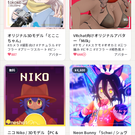
オリジナル3Dモデル「とここ
VRchat向けオリジナルアバタ
ちゃん」
ー「Milk」
#カメラ #撮影向け #ナチュラル #マ
#ケモノ #メスケモ #オオカミ #三つ
フラー #プリーツスカート #ピンク
編み #ビキニ #マフラー #褐色肌 #む
髪 #VRChat #MA対応 #lilToon対応
ちむち #揺れ物 #MA対応
887
アバター
644
アバター
#VRM対応
無料
¥4,600
ニコ Niko / 3Dモデル 【PC &
Neon Bunny 「Schwi / シュヴ