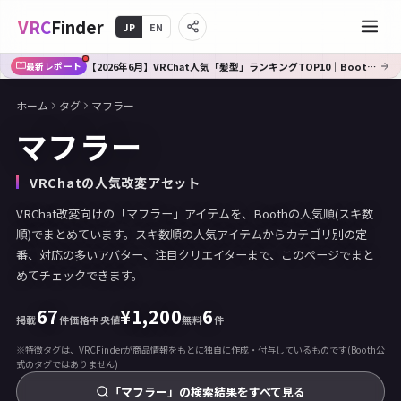
VRC
Finder
JP
EN
【2026年6月】VRChat人気「髪型」ランキングTOP10｜Booth傾向分析
最新レポート
ホーム
タグ
マフラー
マフラー
VRChatの人気改変アセット
VRChat改変向けの「マフラー」アイテムを、Boothの人気順(スキ数
順)でまとめています。スキ数順の人気アイテムからカテゴリ別の定
番、対応の多いアバター、注目クリエイターまで、このページでまと
めてチェックできます。
67
¥
1,200
6
掲載
件
価格中央値
無料
件
※特徴タグは、VRCFinderが商品情報をもとに独自に作成・付与しているものです(Booth公
式のタグではありません)
「マフラー」の検索結果をすべて見る