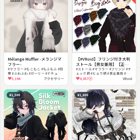
Mélange Muffler -メランジマ
【#VRoid】フリンジ付き大判
フラー-
ストール【男女兼用】【正式
#マフラー #もこもこ #もふもふ #防
版対応】【セルルック対応】
#ストール #マフラー #フリンジ #チ
寒 #ふわふわ #ガーリー #ナチュラ
ェック柄 #ヒョウ柄 #男女兼用 #無
ル #フリンジ #ニット
料 #VRoid衣装 #首飾り
5,194
アクセサリー
4,057
VRoid
¥1,500
¥1,600