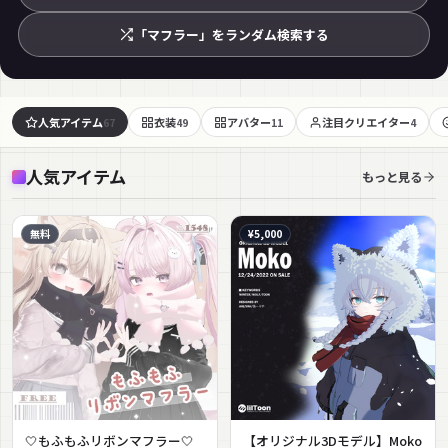
「マフラー」をランダム検索する
人気アイテム
衣装
アバター
注目クリエイター
67
49
11
4
人気アイテム
もっと見る
無料
¥5,000
🤍もふもふリボンマフラー🤍
【オリジナル3Dモデル】Moko