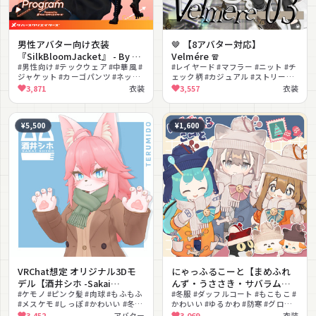
男性アバター向け衣装
🤎 【8アバター対応】
『SilkBloomJacket』 - By 伊
Velmére 🧣
ノ本カズラ / CP4
#男性向け #テックウェア #中華風 #
#レイヤード #マフラー #ニット #チ
ジャケット #カーゴパンツ #ネック
ェック柄 #カジュアル #ストリート
ウォーマー #チェック柄 #花柄 #ク
#MA対応 #lilToon対応 #PhysBone
3,871
衣装
3,557
衣装
ール #ロングブーツ
対応 #ヘッドドレス
¥5,500
¥1,600
VRChat想定 オリジナル3Dモ
にゃっふるこーと【まめふれ
デル【酒井シホ -Sakai
んず・うささき・サバラム対
Shiho-】
#ケモノ #ピンク髪 #肉球 #もふもふ
応】
#冬服 #ダッフルコート #もこもこ #
#メスケモ #しっぽ #かわいい #冬服
かわいい #ゆるかわ #防寒 #グロー
#もちふぃった〜対応
ブ #マフラー #ベスト #MA対応
3,452
アバター
3,069
衣装