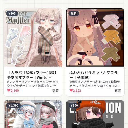
¥600
無料
【カラバリ32種+ファー13種】
ふわふわどうぶつさんマフラ
冬支度マフラー【Winter
ー【子供服】
proof Muffler】
#マフラー #ファー #タータンチェッ
#無料 #マフラー #ふわふわ #動物モ
ク #グラデーション #防寒 #もこも
チーフ #うさぎ #きつね #くま #ゆる
こ #ガーリー #ナチュラル #シェイ
かわ #子供服 #PhysBone対応
2,160
衣装
2,122
衣装
プキー #色変更可能
¥1,390
¥800