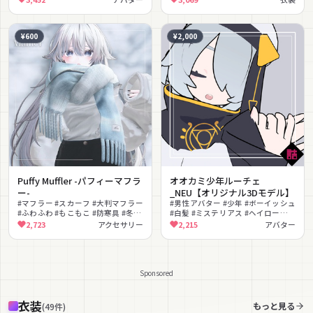
¥600
¥2,000
Puffy Muffler -パフィーマフラ
オオカミ少年ルーチェ
ー-
_NEU【オリジナル3Dモデル】
#マフラー #スカーフ #大判マフラー
#男性アバター #少年 #ボーイッシュ
#ふわふわ #もこもこ #防寒具 #冬服
#白髪 #ミステリアス #ヘイロー
#あったかい #カジュアル #色変更可
#VRChat #lilToon対応 #もちふぃっ
2,723
アクセサリー
2,215
アバター
能
た〜対応 #もちふぃった～対応
Sponsored
衣装
もっと見る
(
49
件
)