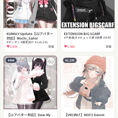
KUMALY Update【22アバター
EXTENSION BIG SCARF
対応】Mochi_Sailor
#千鳥格子 #チェック柄 #防寒 #大判
#ポンポン #撮影向け #ふわふわ
2,024
衣装
1,902
衣装
¥900
¥1,100
【11アバター対応】Dear My
【VRC向け】MOF2 Denim