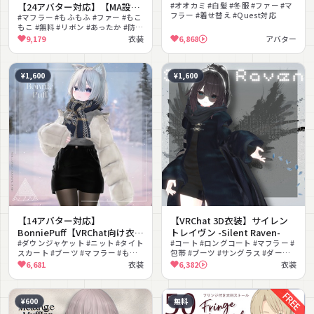
【24アバター対応】【MA設定
#オオカミ #白髪 #冬服 #ファー #マ
フラー #着せ替え #Quest対応
済】
#マフラー #もふもふ #ファー #もこ
もこ #無料 #リボン #あったか #防寒
#ゆめかわいい #汎用
9,179
衣装
6,868
アバター
¥1,600
¥1,600
【14アバター対応】
【VRChat 3D衣装】サイレン
BonniePuff【VRChat向け衣装
トレイヴン -Silent Raven-
モデル】
#ダウンジャケット #ニット #タイト
#コート #ロングコート #マフラー #
スカート #ブーツ #マフラー #もふ
包帯 #ブーツ #サングラス #ダーク #
もふ #冬服 #カジュアル #フェミニ
クール #モード #ミステリアス
6,681
衣装
6,382
衣装
ン #MA対応
¥600
無料