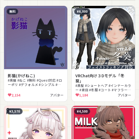
無料
¥6,000
影猫(かげねこ)
VRChat向け３Dモデル「冬
#黒猫 #ねこ #無料 #Quest対応 #ロ
葵」
ーポリ #デフォルメ #シンプル #マ
#黒髪 #ショートヘア #インナーカラ
フラー
ー #青目 #冬服 #コート #マフラー #
クール #ボーイッシュ #フェイスト
2,154
アバター
1,184
アバター
ラッキング
¥3,570
¥4,500