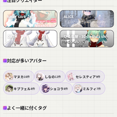
注目クリエイター
Noah’sArk【α】
ALICE
『「竜胆」専用【3D衣装モデル】白きなこ』など6件
『【14アバター対応】BonniePuff【VRChat向け衣装モデル】』など3件
OATH
ひるね屋 - 3Dclothes shop
『【セレスティア対応】Steller ダッフルコーデセット/STELLAR DUFFLE』など3件
『ひるね屋のニットレオタード for 竜胆』など2件
対応が多いアバター
マヌカ
しなの
セレスティア
16件
12件
9件
キプフェル
ショコラ
ミルフィ
8件
8件
7件
よく一緒に付くタグ