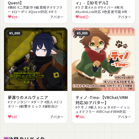
Quest】
ィ」-【3Dモデル】
#無料 #二次創作 #猫耳帽子 #マフラ
#うさ耳 #メカ #サイバー #発光
ー #ローポリ #Quest対応 #ギミッ
#AudioLink対応 #色変更可能 #改変
ク #癒し
#もこもこ
628
アバター
608
アバター
¥5,000
¥5,000
夢渡りのメルヴェニア
ティノ -Tino-【VRChat/VRM
#ファンタジー #ダーク #旅人 #ミリ
対応3Dアバター】
タリー #射撃ギミック #撮影向け #
#ケモノ #獣人 #ショタ #ボーイッシ
改変 #MMD対応 #透明化ギミック
ュ #マフラー #VRChat #VRM対応 #
茶
597
アバター
381
アバター