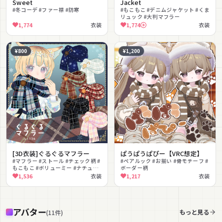
Sweet
Jacket
#冬コーデ #ファー襟 #防寒
#もこもこ #デニムジャケット #くま
リュック #大判マフラー
1,774
衣装
1,774
衣装
¥800
¥1,200
[3D衣装]ぐるぐるマフラー
ぱうぱうぱぴー【VRC想定】
#マフラー #ストール #チェック柄 #
#ペアルック #お揃い #骨モチーフ #
もこもこ #ボリューミー #ナチュラ
ボーダー柄
ル #カジュアル #色変更可能
1,536
衣装
1,217
衣装
#PhysBone揺れ
アバター
もっと見る
(
11
件
)