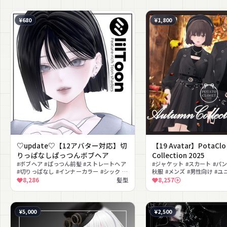
¥680
¥1,800
♡update♡【12アバター対応】切
【19 Avatar】PotaClo
りっぱなしぱっつんボブヘア
Collection 2025
#ボブヘア #ぱっつん前髪 #ストレートヘア
#ジャケット #スカート #パン
#切りっぱなし #インナーカラー #シック #
秋服 #メンズ #男性向け #ユ
クール #色変更可能
ットアップ #MA対応
8,286
髪型
8,257
¥5,000
¥2,500