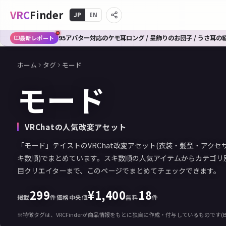
VRC
Finder
JP
EN
【2026年6月】VRChat人気「髪型」ランキングTOP10｜B
最新レポート
ホーム
タグ
モード
モード
VRChatの人気改変アセット
「モード」テイストのVRChat改変アセット(衣装・髪型・アクセサ
キ数順)でまとめています。スキ数順の人気アイテムからカテゴリ
目クリエイターまで、このページでまとめてチェックできます。
299
¥
1,400
18
掲載
件
価格中央値
無料
件
※特徴タグは、VRCFinderが商品情報をもとに独自に作成・付与しているものです(B