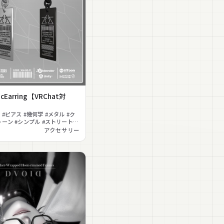
icEarring【VRChat対
#ピアス #幾何学 #メタル #ク
トーン #シンプル #ストリート #
料
アクセサリー