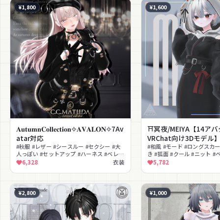
¥1,800
¥1,600
𝐀𝐮𝐭𝐮𝐦𝐧𝐂𝐨𝐥𝐥𝐞𝐜𝐭𝐢𝐨𝐧✧𝐀𝐕𝐀𝐋𝐎𝐍✧7Av
⛩️冥夜/MEIYA【14ア
atar対応
VRChat向け3Dモデル
#秋服 #レザー #シースルー #セクシー #大
#和風 #モード #ロングスカ
人っぽい #セットアップ #ハーネス #ベレー
き #狐面 #クール #ニット #
帽 #MA対応 #lilToon対応
#大人っぽい
6,328
衣装
5,782
¥2,800
¥1,000