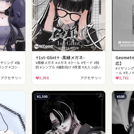
♰1st-Glint♰ -黒縁メガネ-
Geometr
イヤリング #指
#黒縁メガネ #メガネ #クール #モード #知
応】
バッグ #ゴシッ
的 #シンプル #撮影向け #改変 #大人っぽい
#イヤリング 
ール #モノ
揺れ物 #無
アクセサリー
3,958
アクセサリー
2,782
¥1,500
¥500