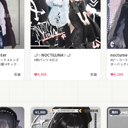
ter
🌙✨️NOCTILUNA✨️🌙
nocturn
コート #メンズ
#袴パンツ #ロゴ
#ピーコート
冬服 #ネックレ
ダーバッグ 
#lilToon
ン
衣装
4,405
衣装
4,284
¥1,000
無料