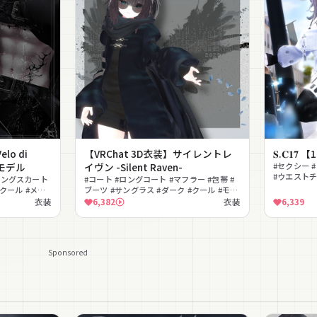
o di
【VRChat 3D衣装】サイレントレ
𝐒.𝐂𝟏𝟕
Dモデル
イヴン -Silent Raven-
#セクシー #
#ウエストチ
ロングスカート
#コート #ロングコート #マフラー #包帯 #
#MA対応
#クール #メン
ブーツ #サングラス #ダーク #クール #モー
ィン
ド #ミステリアス
衣装
6,382
衣装
6,339
Sponsored