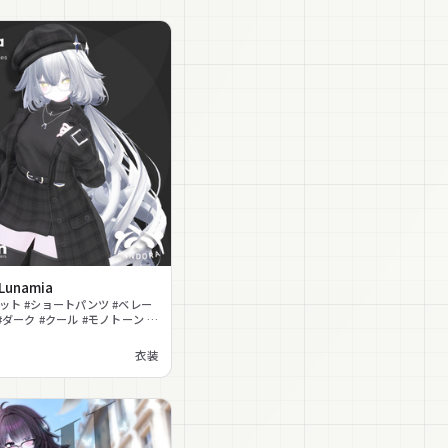
 Lunamia
ニット #ショートパンツ #ベレー
#ダーク #クール #モノトーン #
 #冬服
衣装