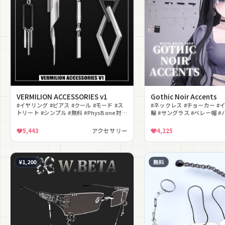
VERMILION ACCESSORIES v1
Gothic Noir Accents
#イヤリング #ピアス #クール #モード #ス
#ネックレス #チョーカー #
トリート #シンプル #無料 #PhysBone対応
輪 #サングラス #ベレー帽 #
#幾何学
ク #上品 #撮影向け
5,443
アクセサリー
4,225
¥1,200
無料