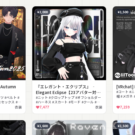
¥2,000
¥1,500
 Autumn
『エレガント・エクリプス』 ‐
[VRchat]
Elegant Eclipse【23アバター対
#コート #
帽 #メガネ 
ツ #ベルト #
応】
#ニット #クロップトップ #オフショルダー
ボーイッシュ
ニセックス #セ
#ハーネス #スカート #モード #クール #セ
クシー #アイドル #ブーツ
衣装
7,477
衣装
7,259
¥1,600
¥1,500