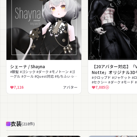
シェーナ / Shayna
【20アバター対応】「Vel
#銀髪 #ゴシック #ダーク #モノトーン #ゴ
Notte」オリジナル3
ーグル #クール #Quest対応 #もちふぃった
#クロップド #ジャケット #
～対応 #ボブヘア #フルトラ対応
#セクシー #ダーク #モード 
ズライク #チェーン #ハロウ
7,126
アバター
7,085
衣装
(
218
件
)