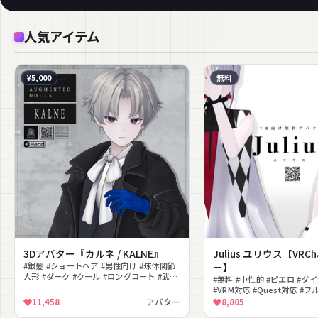
人気アイテム
¥5,000
無料
3Dアバター『カルネ / KALNE』
Julius ユリウス【VRC
#銀髪 #ショートヘア #男性向け #球体関節
ー】
人形 #ダーク #クール #ロングコート #武器
#無料 #中性的 #ピエロ #ダ
#+Head #MA対応
#VRM対応 #Quest対応 #
ニセックス
11,458
アバター
8,805