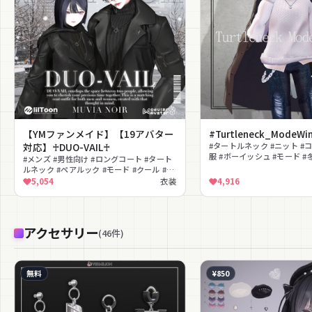
【YMファンメイド】【19アバター
#Turtleneck_ModeWin
対応】♰DUO-VAIL♰
#タートルネック #ニット #
服 #ボーイッシュ #モード #
#メンズ #男性向け #ロングコート #タート
ス #MA対応 #lilToon対応
ルネック #ペアルック #モード #クール #ダ
ーク #冬服 #MA対応
5,054
衣装
4,916
アクセサリー
(
46
件
)
無料
¥850