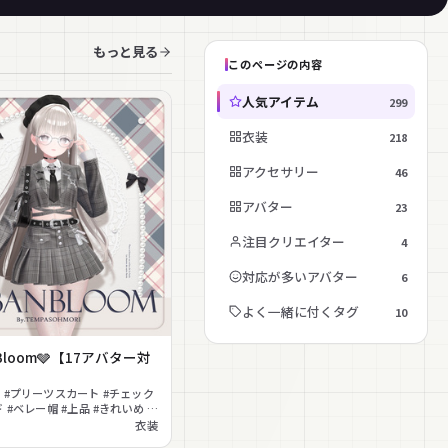
もっと見る
このページの内容
人気アイテム
299
衣装
218
アクセサリー
46
アバター
23
注目クリエイター
4
対応が多いアバター
6
よく一緒に付くタグ
10
n Bloom🩶【17アバター対
 #プリーツスカート #チェック
 #ベレー帽 #上品 #きれいめ #
#メガネ #ビスチェ
衣装