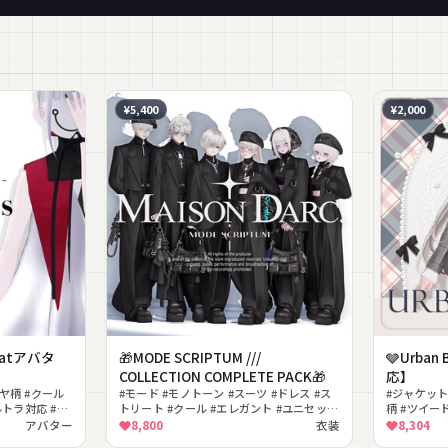
¥5,400
¥2,000
hatアバタ
🎁MODE SCRIPTUM ///
🩶Urba
COLLECTION COMPLETE PACK🎁
応】
イヤ柄 #クール
#モード #モノトーン #スーツ #ドレス #ス
#ジャケット
フルトラ対応 #ユ
トリート #クール #エレガント #ユニセック
柄 #ツイード
ス #ベレー帽 #厚底ブーツ
クラシカル 
アバター
8,800
衣装
8,304