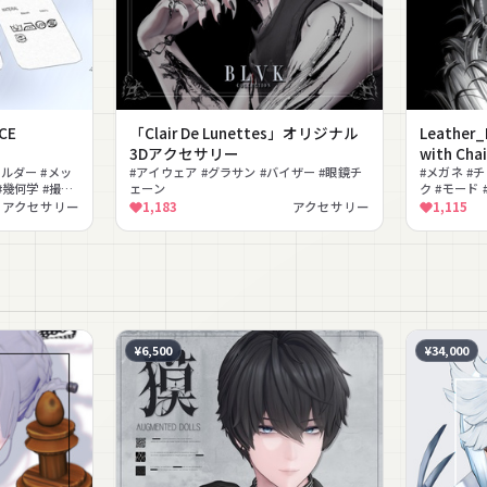
CE
「Clair De Lunettes」オリジナル
Leather_
3Dアクセサリー
with Chai
ホルダー #メッ
#アイウェア #グラサン #バイザー #眼鏡チ
#メガネ #チ
#幾何学 #撮影
ェーン
ク #モード #
応
アクセサリー
1,183
アクセサリー
1,115
¥6,500
¥34,000