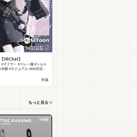
e【VRChat】
 #マフラー #ベレー帽 #ショル
#冬服 #カジュアル #MA対応
対応 #PhysBone対応 #モノトー
衣装
もっと見る