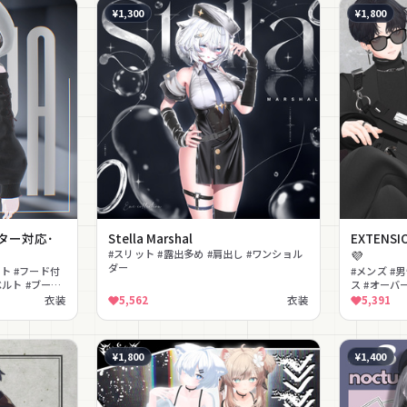
¥1,300
¥1,800
バター対応･
Stella Marshal
EXTENSI
】
#スリット #露出多め #肩出し #ワンショル
💜
ダー
ート #フード付
#メンズ #
ベルト #ブーツ
ス #オーバ
品 #ショル
衣装
5,562
衣装
5,391
¥1,800
¥1,400