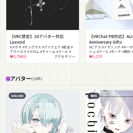
【VRC想定】20アバター対応
【VRChat PB対応】ALI
Luxvoid
Anniversary Gifts
#メガネ #サングラス #アイウェア #彫金 #
#ピアス #イヤリング #キー
アラベスク #クロム #チャーム #クール #モ
シュ #クール #モード #無料 
ード #クロス
向け
2,706
アクセサリー
1,270
アバター
(
23
件
)
¥40,000
無料