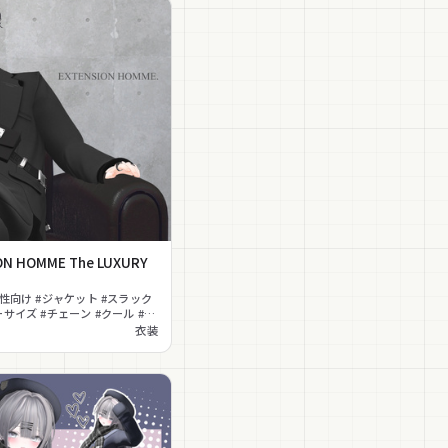
ON HOMME The LUXURY
男性向け #ジャケット #スラック
ーサイズ #チェーン #クール #上
ダーバッグ #きれいめ
衣装