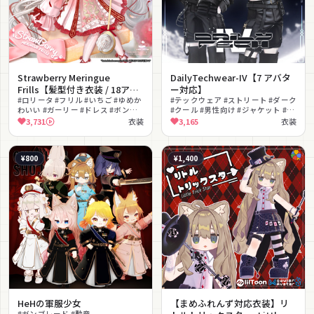
Strawberry Meringue
DailyTechwear-IV【7 アバタ
Frills【髪型付き衣装 / 18アバ
ー対応】
ター対応】
#ロリータ #フリル #いちご #ゆめか
#テックウェア #ストリート #ダーク
わいい #ガーリー #ドレス #ボンネ
#クール #男性向け #ジャケット #カ
ット #髪型付き #かわいい #MA対応
ーゴパンツ #タクティカル #MA対応
3,731
衣装
3,165
衣装
#lilToon対応
¥800
¥1,400
HeHの軍服少女
【まめふれんず対応衣装】リ
#ガンブレード #勲章