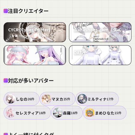
注目クリエイター
CYCR (Cyber Critter)
dianashoes.com（ダイアナシューズドットコム）
『🐦⬛ Heart Box』など4件
『【16アバター対応】ブーケコレクション☆バックストラップシューズ【VRC想定衣装】』など2件
Pini
OATH
『[3Dモデル] - Rayna -』など2件
『【薄荷対応】PolarWhite コーデセット/Polar White』など2件
対応が多いアバター
しなの
マヌカ
ミルティナ
26件
25件
17件
セレスティア
森羅
まめひなた
16件
16件
15件
よく一緒に付くタグ