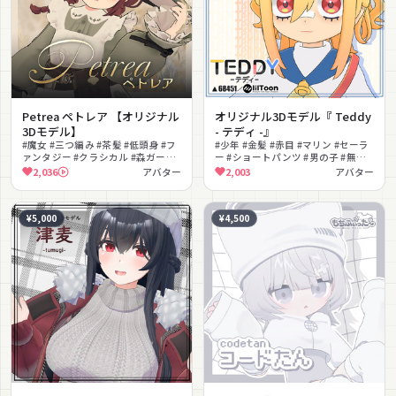
Petrea ペトレア 【オリジナル
オリジナル3Dモデル『 Teddy
3Dモデル】
- テディ -』
#魔女 #三つ編み #茶髪 #低頭身 #フ
#少年 #金髪 #赤目 #マリン #セーラ
ァンタジー #クラシカル #森ガール
ー #ショートパンツ #男の子 #無料
#ほうき #lilToon対応 #MA対応
#lilToon対応 #PhysBone揺れ
2,036
アバター
2,003
アバター
¥5,000
¥4,500