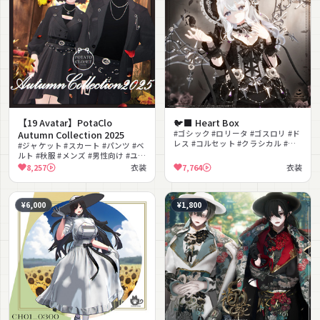
【19 Avatar】PotaClo
🐦⬛ Heart Box
Autumn Collection 2025
#ゴシック #ロリータ #ゴスロリ #ド
レス #コルセット #クラシカル #エ
#ジャケット #スカート #パンツ #ベ
レガント #ミステリアス #薔薇 #MA
ルト #秋服 #メンズ #男性向け #ユニ
対応
セックス #セットアップ #MA対応
8,257
衣装
7,764
衣装
¥6,000
¥1,800