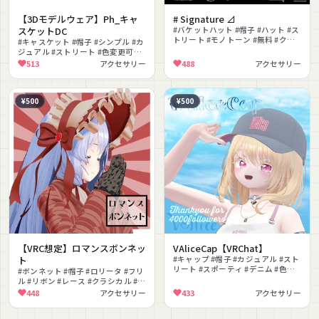
【3Dモデルウェア】Ph_キャ
# Signature ⊿
スケットDC
#バケットハット #帽子 #ハット #ス
トリート #モノトーン #無料 #クー
#キャスケット #帽子 #シンプル #カ
ル #ロゴ #色変更可能 #シェイプキ
ジュアル #ストリート #色変更可能
ー
#Poiyomi対応 #シェイプキー #PSD
513
アクセサリー
488
アクセサリー
付き #頭部装飾
¥500
¥500
【VRC想定】ロマンスボンネッ
VAliceCap【VRChat】
ト
#キャップ #帽子 #カジュアル #スト
リート #スポーティ #デニム #色変
#ボンネット #帽子 #ロリータ #フリ
更可能 #カラフル #ボーイッシュ #
ル #リボン #レース #クラシカル #レ
シンプル
トロ #ガーリー #上品
448
アクセサリー
433
アクセサリー