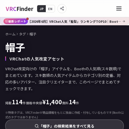
VRC
Finder
JP
EN
【2026年6月】VRChat人気「髪型」ランキングTOP10｜Booth傾向分析
最新レポート
ホーム
タグ
帽子
帽子
VRChatの人気改変アセット
VRChat改変向けの「帽子」アイテムを、Boothの人気順(スキ数順)で
まとめています。スキ数順の人気アイテムからカテゴリ別の定番、対
応の多いアバター、注目クリエイターまで、このページでまとめてチ
ェックできます。
114
¥
1,400
14
掲載
件
価格中央値
無料
件
※特徴タグは、VRCFinderが商品情報をもとに独自に作成・付与しているものです(Booth公
式のタグではありません)
「帽子」の検索結果をすべて見る