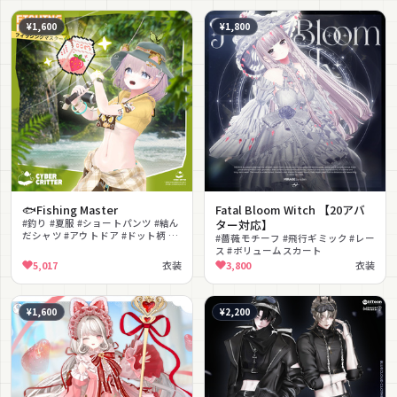
¥1,600
¥1,800
🐟Fishing Master
Fatal Bloom Witch 【20アバ
#釣り #夏服 #ショートパンツ #結ん
ター対応】
だシャツ #アウトドア #ドット柄 #
#薔薇モチーフ #飛行ギミック #レー
ハイキング #MA対応 #カジュアル #
ス #ボリュームスカート
黄色
5,017
衣装
3,800
衣装
¥1,600
¥2,200