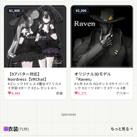
¥1,800
¥5,000
【9アバター対応】
オリジナル3Dモデル
Noirdress【VRChat】
「Raven」
#ゴシック #ドレス #魔女 #フリル #
#人外 #メカ #ロボット #サイバーパ
十字架 #ダーク #エレガント #ハロ
ンク #スーツ #ダーク #クール #男性
ウィン #ゴスロリ
向け #VRChat #アバター
6,363
衣装
5,271
アバター
Sponsored
衣装
もっと見る
(
71
件
)