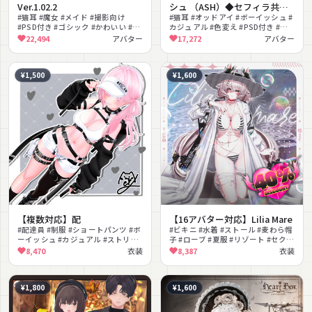
Ver.1.02.2
シュ （ASH）◆セフィラ共通
#猫耳 #魔女 #メイド #撮影向け
素体
#猫耳 #オッドアイ #ボーイッシュ #
#PSD付き #ゴシック #かわいい #ハ
カジュアル #色変え #PSD付き #胸
ロウィン
大シェイプ #ショートヘア #キャッ
22,494
アバター
17,272
アバター
プ
¥1,500
¥1,600
【複数対応】配
【16アバター対応】Lilia Mare
#配達員 #制服 #ショートパンツ #ボ
#ビキニ #水着 #ストール #麦わら帽
ーイッシュ #カジュアル #ストリー
子 #ローブ #夏服 #リゾート #セクシ
ト #クール #コスプレ #MA対応
ー #MA対応
8,470
衣装
8,387
衣装
#lilToon対応
¥1,800
¥1,600