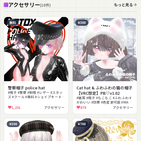
アクセサリー
もっと見る
(
10
件
)
無料
¥300
警察帽子 police hat
Cat hat & ふわふわの猫の帽子
#帽子 #警察 #制帽 #レザー #スタッ
【VRC想定】PB🤍v1.02
ズ #クール #無料 #シェイプキー #セ
#猫耳 #帽子 #もこもこ #ふわふわ #
クシー #コスプレ
かわいい #防寒 #色変更可能 #MA対
応 #PhysBone揺れ #撮影向け
1,231
アクセサリー
879
アクセサリー
¥500
¥700