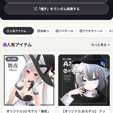
「帽子」をランダム検索する
人気アイテム
衣装
アバター
アクセサリー
114
71
29
10
人気アイテム
もっと見る
¥5,000
¥5,500
オリジナル3Ｄモデル「舞夜」
【オリジナル3Dモデル】 アッ