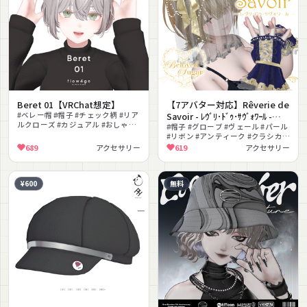
Beret 01【VRChat想定】
【7アバター対応】Rêverie de
#ベレー帽 #帽子 #チェック柄 #リア
Savoir - ﾚｳﾞﾘ･ﾄﾞｩ･ｻｳﾞｫﾜｰﾙ -
ルクローズ #カジュアル #おしゃれ
【Hat&Glove】
#帽子 #グローブ #ヴェール #パール
#シェイプキー
#リボン #アンティーク #クラシカル
#エレガント #上品 #lilToon対応
689
アクセサリー
619
アクセサリー
¥600
無料