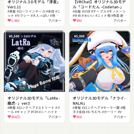
オリジナル３Dモデル「津麦」
【VRChat】オリジナル3Dモデ
Ver1.11
ル「コードたん -Codetan-」
#黒髪 #ローツインテール #赤目 #ニ
#白髪 #USB #ケーブル #モノトーン
ット #セクシー #大人っぽい #色変
#ゆめかわいい #ニット帽 #色変更可
え #フルトラ対応 #冬服 #MMD対応
能 #PSD付き #サブカル #しっぽ
1,982
アバター
992
アバター
¥5,500
¥5,000
オリジナル3Dモデル「LatRa -
オリジナル3Dモデル「ナライ-
羅虎- 」ver3
NALAI」
#銀髪 #ロングヘア #ストリート #ク
#青髪 #ロングヘア #セーラー服 #帽
ール #キャップ #Y2K #ニーハイ #ス
子 #金目 #むちむち #ガーリー #VRM
ニーカー #PhysBone対応
対応 #フルトラ #改変向け
856
アバター
658
アバター
#Poiyomi対応