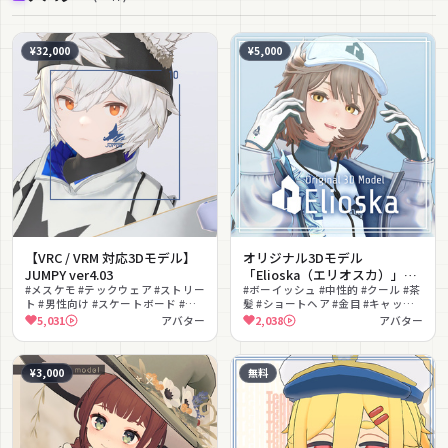
¥32,000
¥5,000
【VRC / VRM 対応3Dモデル】
オリジナル3Dモデル
JUMPY ver4.03
「Elioska（エリオスカ）」
#メスケモ #テックウェア #ストリー
（PC版＆Android版）
#ボーイッシュ #中性的 #クール #茶
ト #男性向け #スケートボード #色
髪 #ショートヘア #金目 #キャップ #
変え #PSD付き #クール #白髪
ストリート #撮影向け #Quest対応
5,031
アバター
2,038
アバター
¥3,000
無料