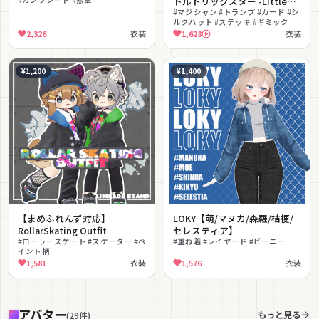
トルトリックスター -Little
Trick Star-(ギミック付)
#マジシャン #トランプ #カード #シ
ルクハット #ステッキ #ギミック
2,326
衣装
1,628
衣装
¥1,200
¥1,400
【まめふれんず対応】
LOKY【萌/マヌカ/森羅/桔梗/
RollarSkating Outfit
セレスティア】
#ローラースケート #スケーター #ペ
#重ね着 #レイヤード #ビーニー
イント柄
1,581
衣装
1,576
衣装
アバター
もっと見る
(
29
件
)