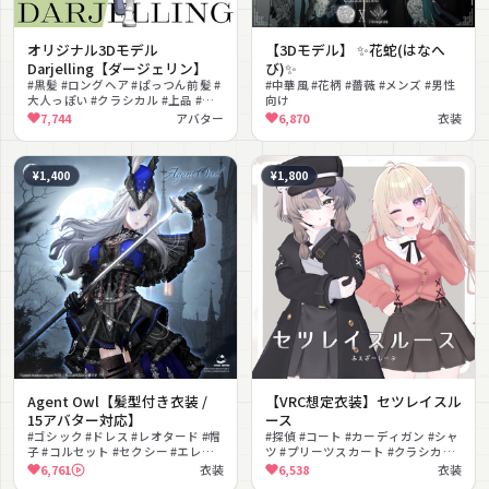
オリジナル3Dモデル
【3Dモデル】 ✨花蛇(はなへ
Darjelling【ダージェリン】
び)✨
#黒髪 #ロングヘア #ぱっつん前髪 #
#中華風 #花柄 #薔薇 #メンズ #男性
大人っぽい #クラシカル #上品 #麦
向け
わら帽子 #赤目 #撮影向け #VRChat
7,744
アバター
6,870
衣装
¥1,400
¥1,800
Agent Owl【髪型付き衣装 /
【VRC想定衣装】セツレイスル
15アバター対応】
ース
#ゴシック #ドレス #レオタード #帽
#探偵 #コート #カーディガン #シャ
子 #コルセット #セクシー #エレガ
ツ #プリーツスカート #クラシカル
ント #ダーク #髪型付き #MA対応
#ガーリー #重ね着 #MA対応
6,761
衣装
6,538
衣装
#lilToon対応