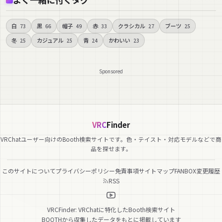
白
黒
帽子
赤
クラシカル
ブーツ
73
66
49
33
27
25
冬
カジュアル
青
かわいい
25
25
24
23
Sponsored
VRC
Finder
VRChatユーザー向けのBooth検索サイトです。色・テイスト・対応モデルなどで商
品を探せます。
このサイトについて
プライバシーポリシー
免責事項
サイトマップ
FANBOX
変更履歴
RSS
VRCFinder: VRChatに特化したBooth検索サイト
BOOTHから収集したデータをもとに掲載しています