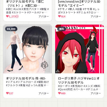
オリジナル3Dモデル『凛仁
[vrm/vroid/vrc]オリジナル3D
（リヒト）』 #凛仁3D
モデル "エイミー"
#Licht3D / AC1
#凛仁 #Licht #男性アバター #銀髪 #
#ケモノ #獣人 #白髪 #ケモ耳 #しっ
金目 #ストリート #クール #ジャケ
ぽ #ストリート #デニム #クロップ
ット #男性向け #ダンス
トップ #ニーハイ #フルトラ
1,273
アバター
914
アバター
¥6,800
無料
オリジナル3Dモデル 伶 -REI-
ローポリ男子 ハヅキVer2.1 オ
#リアル #リアルクローズ #撮影向け
リジナル3Dモデル
#フルトラ #黒髪 #ぱっつん前髪 #ニ
#ローポリ #男性向け #メンズ #無料
ット #デニム #ハイヒール #大人っ
#Quest対応 #パーカー #デニム #悪
ぽい
魔 #赤髪 #シンプル
537
アバター
449
アバター