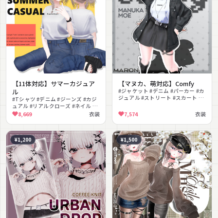
【11体対応】サマーカジュア
【マヌカ、萌対応】Comfy
ル
#ジャケット #デニム #パーカー #カ
ジュアル #ストリート #スカート #
#Tシャツ #デニム #ジーンズ #カジ
ボーイッシュ #MA対応 #lilToon対
ュアル #リアルクローズ #ネイル #
応 #デイリー
サングラス #サンダル #腕時計 #ナ
8,669
衣装
7,574
衣装
チュラル
¥1,200
¥1,500