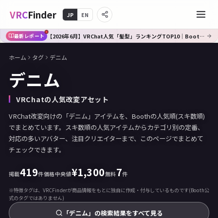
VRC
Finder
JP
EN
【2026年6月】VRChat人気「髪型」ランキングTOP10｜Booth傾向分析
最新レポート
ホーム
タグ
デニム
デニム
VRChatの人気改変アセット
VRChat改変向けの「デニム」アイテムを、Boothの人気順(スキ数順)
でまとめています。スキ数順の人気アイテムからカテゴリ別の定番、
対応の多いアバター、注目クリエイターまで、このページでまとめて
チェックできます。
419
¥
1,300
7
掲載
件
価格中央値
無料
件
※特徴タグは、VRCFinderが商品情報をもとに独自に作成・付与しているものです(Booth公
式のタグではありません)
「デニム」の検索結果をすべて見る