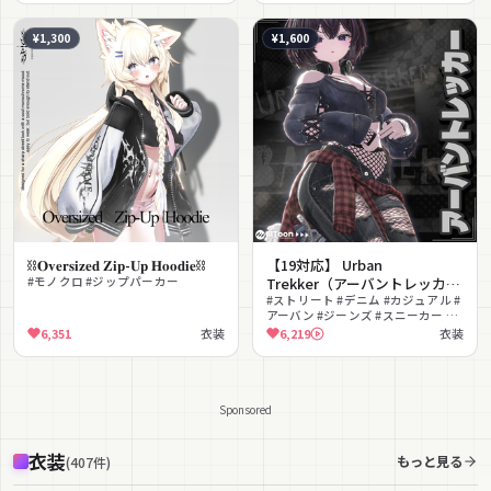
対応
¥1,300
¥1,600
⛓️𝐎𝐯𝐞𝐫𝐬𝐢𝐳𝐞𝐝 𝐙𝐢𝐩-𝐔𝐩 𝐇𝐨𝐨𝐝𝐢𝐞⛓️
【19対応】 Urban
#モノクロ #ジップパーカー
Trekker（アーバントレッカ
ー） 【VRChat想定】
#ストリート #デニム #カジュアル #
アーバン #ジーンズ #スニーカー #
ボーイッシュ #シェイプキー #色変
6,351
衣装
6,219
衣装
更可能
Sponsored
衣装
もっと見る
(
407
件
)