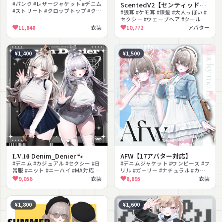
#パンク #レザージャケット #デニム
ScentedV2【センティッド
#ストリート #クロップトップ #クー
V2】
#狼耳 #ケモ耳 #銀髪 #大人っぽい #
ル #ダーク #クロス #チェーン #MA
セクシー #ウェーブヘア #クール
対応
#VRChat #lilToon対応 #MA対応
11,848
衣装
10,772
アバター
¥1,400
¥1,500
𝐋𝐕.𝟏𝟎 Denim_Denier 🐾
AFW【17アバター対応】
#デニム #カジュアル #セクシー #日
#デニムジャケット #ワンピース #フ
常服 #ニット #ニーハイ #MA対応
リル #ガーリー #ナチュラル #カジ
#lilToon対応 #へそ出し #ガーリー
ュアル #ヘッドホン #上品 #MA対応
9,056
衣装
8,895
衣装
#lilToon対応
¥1,800
¥1,600