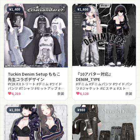
¥1,400
¥1,600
Tuckin Denim Setup ももこ
『10アバター対応』
先生コラボデザイン
DENIM_TYPE
#Y2K #ストリート #デニム #ワイド
#デニム #デニムパンツ #ワイドパン
パンツ #Tシャツ #セットアップ #ク
ツ #ジャケット #ビスチェ #ストリ
ール #チェーン #lilToon対応
ート #クール #Y2K #シェイプキー
6,219
衣装
6,128
衣装
#lilToon対応
¥1,800
¥980