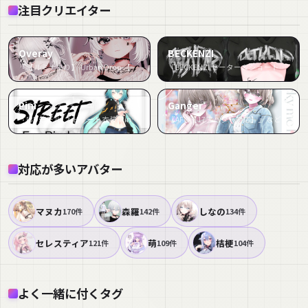
注目クリエイター
Overay
BECKENZI
『【ルミナあり】 Urban Drop 【14アバター対応】』など16件
『BECKENZI セーター＆ショートパンツ /Sweater & Shorts』など9件
Pini
Ganger
『[3Dモデル]ストリート衣装(Rindo●竜胆専用)』など9件
『AFW【17アバター対応】』など7件
対応が多いアバター
マヌカ
森羅
しなの
170件
142件
134件
セレスティア
萌
桔梗
121件
109件
104件
よく一緒に付くタグ