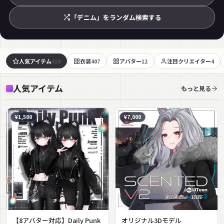
「デニム」をランダム検索する
人気アイテム
衣装
アバター
注目クリエイター
419
407
12
4
人気アイテム
もっと見る
¥1,500
¥7,000
【8アバター対応】Daily Punk
オリジナル3Dモデル