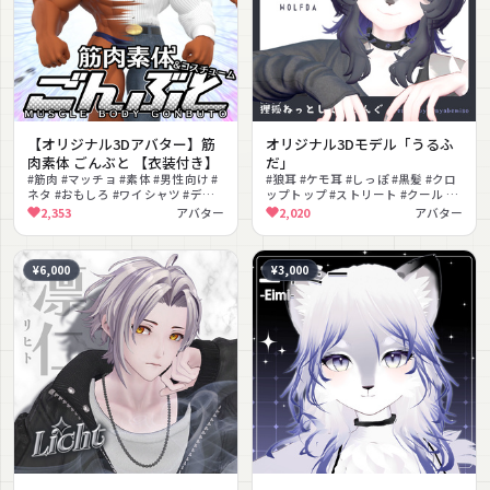
【オリジナル3Dアバター】筋
オリジナル3Dモデル「うるふ
肉素体 ごんぶと 【衣装付き】
だ」
#筋肉 #マッチョ #素体 #男性向け #
#狼耳 #ケモ耳 #しっぽ #黒髪 #クロ
ネタ #おもしろ #ワイシャツ #デニ
ップトップ #ストリート #クール #
ム #ハゲ #褐色肌
大人っぽい #お姉さん系 #もちふぃ
2,353
アバター
2,020
アバター
った〜対応
¥6,000
¥3,000