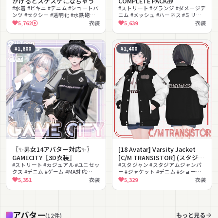
かけるとスケスケになちゃう
COMPLETE PACK🎁
#水着 #ビキニ #デニム #ショートパ
#ストリート #グランジ #ダメージデ
ンツ #セクシー #透明化 #水鉄砲
ニム #メッシュ #ハーネス #ミリタ
#MA対応 #マットキャップ #効果音
リー #MA対応 #lilToon対応 #クー
5,762
衣装
5,639
衣装
ル #かっこいい
¥1,800
¥1,400
〖✨男女14アバター対応✨〗
[18 Avatar] Varsity Jacket
GAMECITY〖3D衣装〗
[C/M TRANSISTOR] (スタジャ
#ストリート #カジュアル #ユニセッ
ン 「C/Mトランジスタ」)
#スタジャン #スタジアムジャンパ
クス #デニム #ゲーム #MA対応
ー #ジャケット #デニム #ショート
#lilToon対応 #バケットハット #ペ
パンツ #ヘッドホン #ストリート #
5,351
衣装
5,329
衣装
アルック #男性向け
ボーイッシュ #オーバーサイズ #ノ
ースリーブ
アバター
もっと見る
(
12
件
)