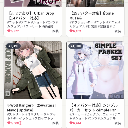
【ルミナあり】 Urban Drop
【15アバター対応】Étoile
【14アバター対応】
Muse🌸
#ニット #デニム #ショートパンツ #
#オフショルダー #ニット #デニム #
カジュアル #ストリート #都会的 #
カジュアル #日常服 #普段着 #セー
ナチュラル #おしゃれ #lilToon対応
ター #ガーリー #ナチュラル #デニ
6,972
衣装
6,862
衣装
ムスカート
¥1,390
¥1,000
✨Wolf Ranger✨ [25Avatars]
【４アバター対応】シンプル
Mayo [Update]
パーカーセット-Simple Parka
#ストリート #ミリタリージャケッ
Set-
#パーカー #ビッグシルエット #デニ
ト #ボーイッシュ #クロップトップ
ム #ショートパンツ #カジュアル #
#デニム #アウトドア #ショートパン
シンプル #MA対応 #lilToon対応
6,608
衣装
6,444
衣装
ツ #カジュアル #MA対応 #lilToon
#PhysBone対応 #ギミック