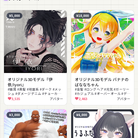
¥5,000
¥10,000
オリジナル3Dモデル『伊
オリジナル3Dモデル バナナの
依/Iyori』
ばななちゃん
#猫耳 #黒髪 #地雷系 #ダーク #メッ
#金髪 #ロングヘア #元気 #ガーリー
シュ #ダメージデニム #チョーカー
#カジュアル #オーバーオール #デニ
#男性アバター #男性向け #MA対応
ム #VRChat #lilToon対応 #色変更
3,535
アバター
2,463
アバター
可能
¥3,000
¥6,000