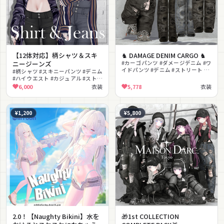
【12体対応】柄シャツ＆スキ
♞ DAMAGE DENIM CARGO ♞
ニージーンズ
#カーゴパンツ #ダメージデニム #ワ
イドパンツ #デニム #ストリート #
#柄シャツ #スキニーパンツ #デニム
グランジ #ベルト #lilToon対応 #メ
#ハイウエスト #カジュアル #ストリ
ンズ
ート #大人っぽい #MA対応
6,000
衣装
5,778
衣装
#lilToon対応 #PhysBone対応
¥1,200
¥5,800
2.0！【Naughty Bikini】水を
🎁1st COLLECTION