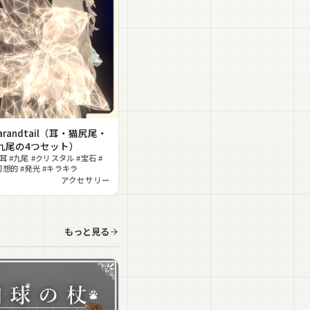
 Earandtail（耳・猫尻尾・
九尾の4つセット）
耳 #九尾 #クリスタル #宝石 #
幻想的 #発光 #キラキラ
アクセサリー
もっと見る