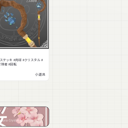
ステッキ #肉球 #クリスタル #
冒険者 #回転
小道具
『おうか / Sakura Crystal Accessories』など3件