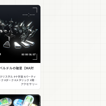
】バルドルの破星【MA対
#クリスタル #十字架 #パーティ
ック #ダーク #メタリック #発光
ilToon対応
アクセサリー