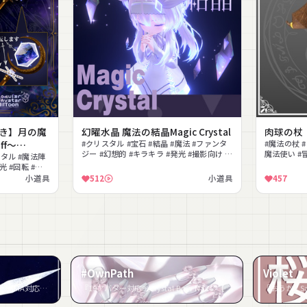
付き】月の魔
幻曜水晶 魔法の結晶Magic Crystal
肉球の杖
ff～
#クリスタル #宝石 #結晶 #魔法 #ファンタ
#魔法の杖 #
ジー #幻想的 #キラキラ #発光 #撮影向け #
魔法使い #
スタル #魔法陣
色変更可能
光 #回転 #魔
小道具
512
小道具
457
#OwnPath
Violet
『【VRChat】Star Prism Wing 【MA対応】』など4件
『19アバター対応🎀Crystal Bow Nail💅【MA対応】』など4件