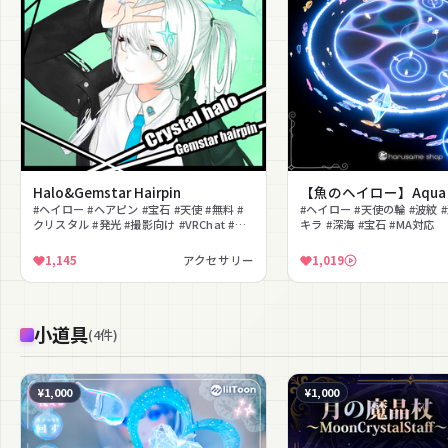
Halo&Gemstar Hairpin
【魚のヘイロー】Aqua Or
#ヘイロー #ヘアピン #宝石 #天使 #無料 #
#ヘイロー #天使の輪 #波紋 
クリスタル #発光 #撮影向け #VRChat #マ
キラ #深海 #宝石 #MA対応
ットキャップ
1,145
アクセサリー
1,019
小道具
(
4
件
)
¥1,000
¥1,000