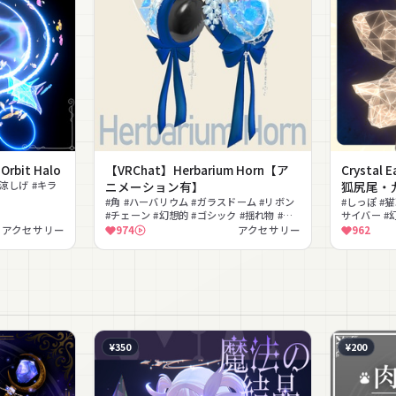
bit Halo
【VRChat】Herbarium Horn【ア
Crystal
#涼しげ #キラ
ニメーション有】
狐尻尾・
#角 #ハーバリウム #ガラスドーム #リボン
#しっぽ #猫
#チェーン #幻想的 #ゴシック #揺れ物 #色
サイバー #
変更可能 #薔薇
アクセサリー
974
アクセサリー
962
¥350
¥200