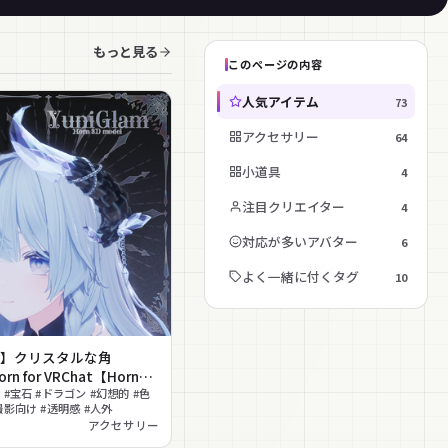
もっと見る
このページの内容
人気アイテム
73
アクセサリー
64
小道具
4
注目クリエイター
4
対応が多いアバター
6
よく一緒に付くタグ
10
応】クリスタルな角
Horn for VRChat【Horn
r1】
#宝石 #ドラゴン #幻想的 #色
撮影向け #透明感 #人外
アクセサリー