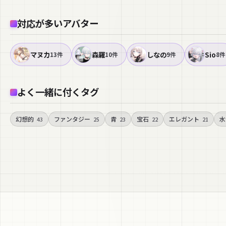
対応が多いアバター
マヌカ
森羅
しなの
Sio
13件
10件
9件
8件
よく一緒に付くタグ
幻想的
ファンタジー
青
宝石
エレガント
水
43
25
23
22
21