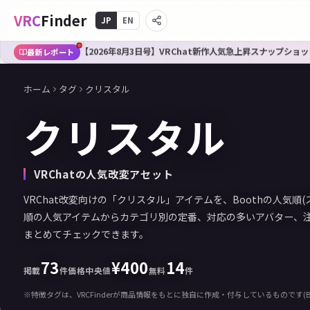
VRC
Finder
JP
EN
【2026年8月3日号】VRChat新作人気急上昇スナップショット
最新レポート
ホーム
タグ
クリスタル
クリスタル
VRChatの人気改変アセット
VRChat改変向けの「クリスタル」アイテムを、Boothの人気順
順の人気アイテムからカテゴリ別の定番、対応の多いアバター、
まとめてチェックできます。
73
¥
400
14
掲載
件
価格中央値
無料
件
※特徴タグは、VRCFinderが商品情報をもとに独自に作成・付与しているものです(B