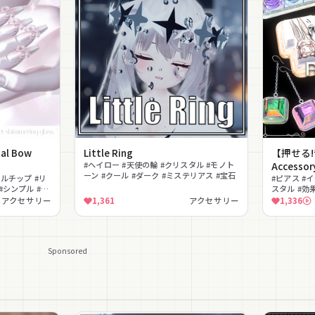
l Bow
Little Ring
【押せる!
#ヘイロー #天使の輪 #クリスタル #モノト
Accessor
ーン #クール #ダーク #ミステリアス #宝石
イルチップ #リ
#ピアス #
#シンプル #上
スタル #効
可能 #撮影
アクセサリー
1,361
アクセサリー
1,336
Sponsored