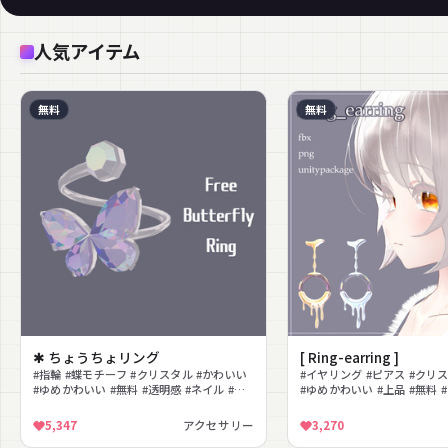
人気アイテム
無料
無料
✱ ちょうちょリング
[ Ring-earring ]
#指輪 #蝶モチーフ #クリスタル #かわいい
#イヤリング #ピアス #クリ
#ゆめかわいい #無料 #透明感 #ネイル #上
#ゆめかわいい #上品 #無料 
品 #キラキラ
5,347
アクセサリー
3,270