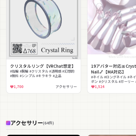
クリスタルリング【VRChat想定】
19アバター対応🎀Crysta
#指輪 #腕輪 #クリスタル #透明感 #幻想的
Nail💅【MA対応】
#無料 #シンプル #キラキラ #上品
#ネイル #ロングネイル #ネ
ボン #クリスタル #ガーリー 
品 #MA対応
1,700
アクセサリー
1,524
アクセサリー
(
64
件
)