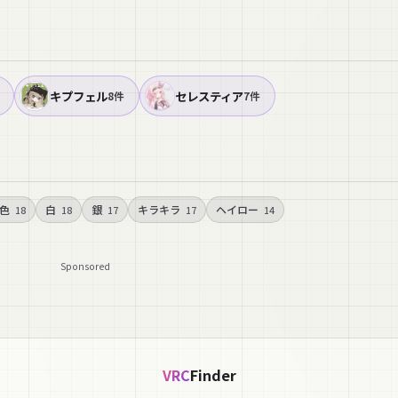
キプフェル
セレスティア
8件
7件
色
白
銀
キラキラ
ヘイロー
18
18
17
17
14
Sponsored
VRC
Finder