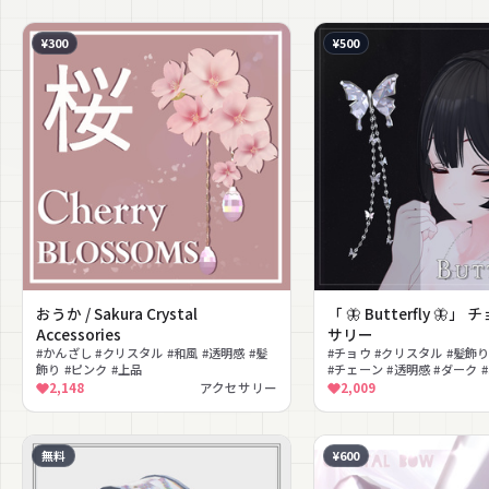
¥300
¥500
おうか / Sakura Crystal
「 🦋 Butterfly 🦋
Accessories
サリー
#かんざし #クリスタル #和風 #透明感 #髪
#チョウ #クリスタル #髪飾
飾り #ピンク #上品
#チェーン #透明感 #ダーク 
キラキラ
2,148
アクセサリー
2,009
無料
¥600