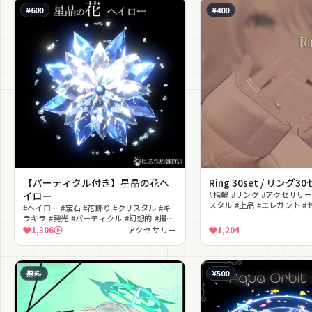
¥600
¥400
【パーティクル付き】星晶の花ヘ
Ring 30set / リング3
イロー
#指輪 #リング #アクセサリー
スタル #上品 #エレガント #
#ヘイロー #宝石 #花飾り #クリスタル #キ
ラキラ #発光 #パーティクル #幻想的 #撮影
向け
1,306
アクセサリー
1,204
無料
¥500