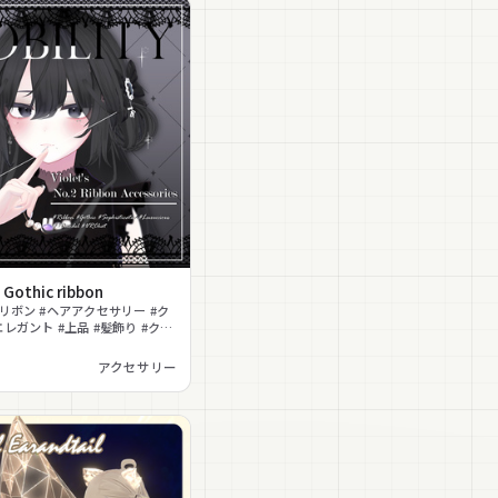
- Gothic ribbon
#リボン #ヘアアクセサリー #ク
エレガント #上品 #髪飾り #クラ
れ物
アクセサリー