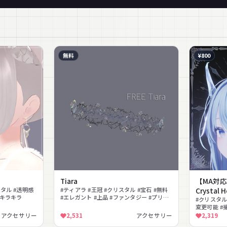
無料
¥800
Tiara
【MA対
スタル #透明感
#ティアラ #王冠 #クリスタル #宝石 #無料
Crystal 
#キラキラ
#エレガント #上品 #ファンタジー #プリン
series H
#クリスタル 
セス #キラキラ
変更可能 #
アクセサリー
2,531
アクセサリー
2,319