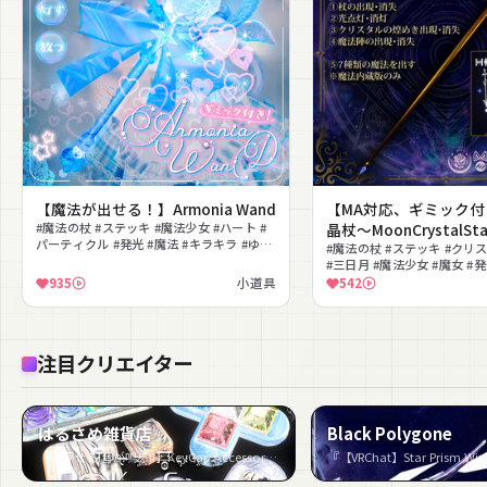
【魔法が出せる！】Armonia Wand
【MA対応、ギミック
#魔法の杖 #ステッキ #魔法少女 #ハート #
晶杖～MoonCrystalSta
パーティクル #発光 #魔法 #キラキラ #ゆめ
#NeRosaVRC
#魔法の杖 #ステッキ #クリ
かわいい #回転ギミック
#三日月 #魔法少女 #魔女 #発
法エフェクト
935
小道具
542
注目クリエイター
はるさめ雑貨店
Black Polygone
『【押せる!音が鳴る!!】KeyCap Accessory』など6件