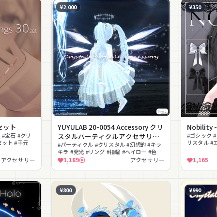
¥2,000
¥350
0セット
YUYULAB 20-0054 Accessory クリ
Nobility 
 #宝石 #クリ
スタルパーティクルアクセサリー
#ゴシック 
セット #手元
リスタル #
【VRchat想定】
#パーティクル #クリスタル #幻想的 #キラ
シカル #揺
キラ #発光 #リング #指輪 #ヘイロー #色変
え #ファンタジー
アクセサリー
1,189
アクセサリー
1,165
¥800
¥990