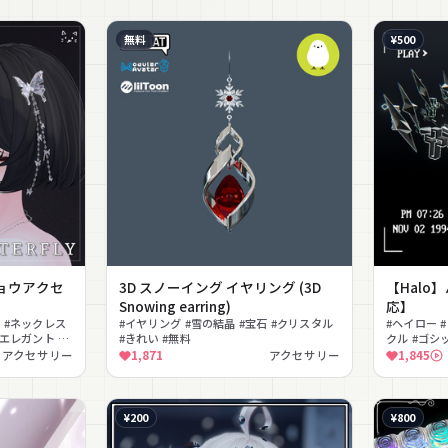
無料
¥500
」 チョウアクセ
3D スノーイング イヤリング (3D
【Halo
Snowing earring)
応】
り #ネックレス
#イヤリング #雪の結晶 #宝石 #クリスタル
#ヘイロー 
#エレガント #
#きれい #無料
クル #ゴシ
#MA対応 #l
アクセサリー
1,871
アクセサリー
1,845
¥200
¥800