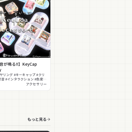
音が鳴る!!】KeyCap
y
イヤリング #キーキャップ #クリ
果音 #インタラクション #色変更
向け #MA対応 #ギミック
アクセサリー
もっと見る