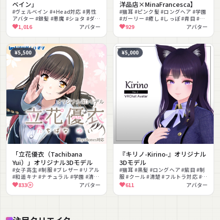
ベイン」
洋品店×MinaFrancesca】
#ヴェルベイン #+Head対応 #男性
#猫耳 #ピンク髪 #ロングヘア #学園
アバター #銀髪 #悪魔 #ショタ #ダー
#ガーリー #癒し #しっぽ #青目 #ジ
ク #男性向け #制服 #色変更可能
ャンパースカート #ニーハイ
1,016
アバター
929
アバター
¥5,500
¥5,000
「立花優衣（Tachibana
『キリノ-Kirino-』オリジナル
Yui）」オリジナル3Dモデル
3Dモデル
#女子高生 #制服 #ブレザー #リアル
#猫耳 #黒髪 #ロングヘア #紫目 #制
#和遥キナ #ナチュラル #学園 #清楚
服 #クール #清楚 #フルトラ対応 #シ
#リュック #ローファー
ェイプキー #ネイル
833
アバター
611
アバター