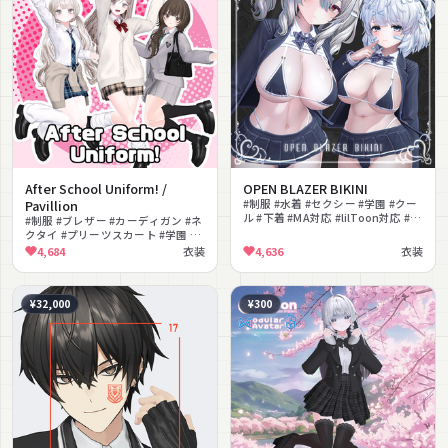
After School Uniform! /
OPEN BLAZER BIKINI
Pavillion
#制服 #水着 #セクシー #学園 #クー
ル #下着 #MA対応 #lilToon対応 #ビ
#制服 #ブレザー #カーディガン #ネ
キニ #ブレザー
クタイ #プリーツスカート #学園 #
学生服 #スクールバッグ #カジュア
4,684
衣装
4,636
衣装
ル #MA対応
¥32,000
¥300