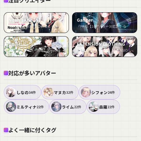
注目クリエイター
Noah’sArk【α】
Ganger
『「舞夜」専用【3D衣装モデル】公立高校制服 / 私立高校制服』など12件
『FRAS【10アバター対応】』など4件
Dollit
EXTENSION CLOTHING
『👝 【14アバター対応】 Dear Velour 💄』など3件
『【16アバター対応】EXTENSION ACADEMY WINTER UNIFORM』など3件
対応が多いアバター
しなの
マヌカ
シフォン
34件
32件
24件
ミルティナ
ライム
森羅
22件
22件
22件
よく一緒に付くタグ