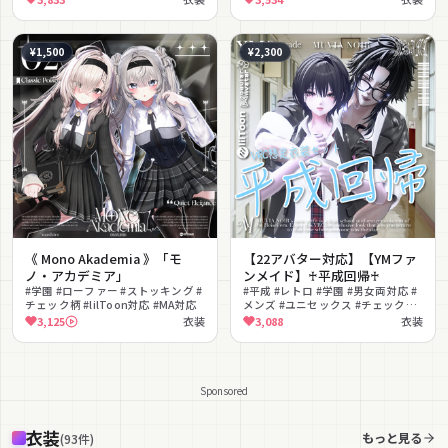
¥1,500
¥2,300
《 Mono Akademia 》「モ
【22アバター対応】【YMファ
ノ・アカデミア」
ンメイド】♰平成回帰♰
#学園 #ローファー #ストッキング #
#平成 #レトロ #学園 #男女両対応 #
チェック柄 #lilToon対応 #MA対応
メンズ #ユニセックス #チェック柄
#放課後 #リアルクローズ
3,125
衣装
3,088
衣装
Sponsored
衣装
もっと見る
(
93
件
)