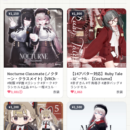
¥1,150
¥1,800
Nocturne Classmate (ノクタ
【14アバター対応】Ruby Tale
ーン・クラスメイト)【VRChat
- ﾙﾋﾞｰ･ﾃｲﾙ - 【Costume】
衣装】【18アバター対応】
#制服 #学園 #ゴシック #ダーク #ク
#赤ずきん #千鳥格子 #通学バッグ #
ラシカル #上品 #ベレー帽 #コルセ
ランドセル
ット #プリーツスカート #セクシー
3,031
衣装
2,863
衣装
¥1,200
¥1,500