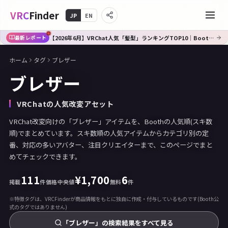
VRC
Finder
JP
EN
【2026年6月】VRChat人気「髪型」ランキングTOP10｜Booth傾向分析
最新レポート
ホーム
タグ
ブレザー
ブレザー
VRChatの人気改変アセット
VRChat改変向けの「ブレザー」アイテムを、Boothの人気順(スキ数
順)でまとめています。スキ数順の人気アイテムからカテゴリ別の定
番、対応の多いアバター、注目クリエイターまで、このページでまと
めてチェックできます。
111
¥
1,700
6
掲載
件
価格中央値
無料
件
※特徴タグは、VRCFinderが商品情報をもとに独自に作成・付与しているものです(Booth公
式のタグではありません)
「ブレザー」の検索結果をすべて見る