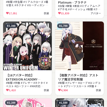
#制服 #学生服 #リアルクローズ #着
Platinum - プラチナ
せ替え #ネクタイ #カーディガン #
#白髪 #銀髪 #青目 #ミディアムヘア
学園 #MA対応 #lilToon対応 #ロー
#アホ毛 #ボーイッシュ #制服 #クー
ファー
ル #ネクタイ #VRM対応
17,051
衣装
15,839
アバター
¥2,300
¥1,700
【16アバター対応】
【複数アバター対応】アスト
EXTENSION ACADEMY
リア魔法学校制服
WINTER UNIFORM
#制服 #学園 #ブレザー #ネクタイ #
#制服 #ブレザー #ローブ #ロングコ
ベスト #ローファー #MA対応
ート #プリーツスカート #学園 #フ
#lilToon対応 #上品 #クラシカル
ァンタジー #魔法 #ネクタイ #ブラ
5,410
衣装
4,904
衣装
ウン
¥2,200
¥1,500