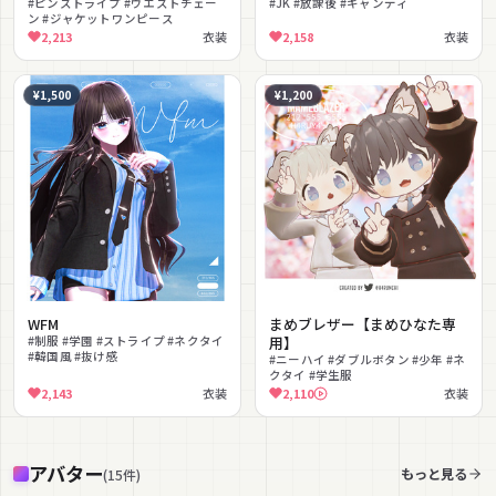
#ピンストライプ #ウエストチェー
#JK #放課後 #キャンディ
ン #ジャケットワンピース
2,213
衣装
2,158
衣装
¥1,500
¥1,200
WFM
まめブレザー【まめひなた専
#制服 #学園 #ストライプ #ネクタイ
用】
#韓国風 #抜け感
#ニーハイ #ダブルボタン #少年 #ネ
クタイ #学生服
2,143
衣装
2,110
衣装
アバター
もっと見る
(
15
件
)