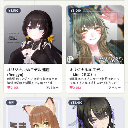
¥4,500
¥6,000
オリジナル3Dモデル 連翹
オリジナル3Dモデル
(Rengyo)
「Mie（ミエ）」
#黒髪 #ロングヘア #巻き髪 #青目 #
#獣耳 #JK #ブレザー #制服 #ナチュ
清楚 #学園 #制服 #PhysBone対応
ラル #リアル #撮影向け #むちむち
#lilToon対応 #VRM対応
#ARKit #素体あり
2,605
アバター
2,073
アバター
無料
¥33,000