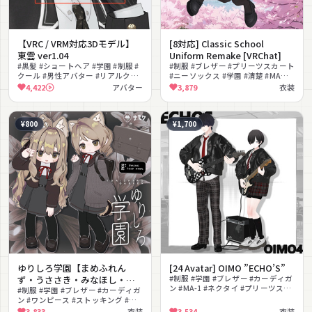
【VRC / VRM対応3Dモデル】
[8対応] Classic School
東雲 ver1.04
Uniform Remake [VRChat]
#黒髪 #ショートヘア #学園 #制服 #
#制服 #ブレザー #プリーツスカート
クール #男性アバター #リアルクロ
#ニーソックス #学園 #清楚 #MA対
ーズ #おしゃれ #VRChat #アバター
応 #lilToon対応 #VRChat #かわい
4,422
アバター
3,879
衣装
い
¥800
¥1,700
ゆりしろ学園【まめふれん
[24 Avatar] OIMO ”ECHO’S”
ず・うささき・みなほし・が
#制服 #学園 #ブレザー #カーディガ
ン #MA-1 #ネクタイ #プリーツスカ
ぶ対応服】
#制服 #学園 #ブレザー #カーディガ
ート #ローファー #スニーカー #ギ
ン #ワンピース #ストッキング #MA
ター
対応 #通学 #リボン #ローファー
3,833
衣装
3,534
衣装