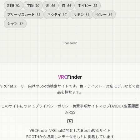
制服
学園
黒
白
ネイビー
92
70
66
64
55
プリーツスカート
ネクタイ
リボン
グレー
55
37
36
34
シャツ
32
Sponsored
VRC
Finder
VRChatユーザー向けのBooth検索サイトです。色・テイスト・対応モデルなどで商
品を探せます。
このサイトについて
プライバシーポリシー
免責事項
サイトマップ
FANBOX
変更履歴
RSS
VRCFinder: VRChatに特化したBooth検索サイト
BOOTHから収集したデータをもとに掲載しています