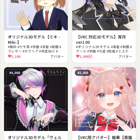
オリジナル3Dモデル【ミキ -
【VRC 対応3Dモデル】宵月
Miki-】
ver1.00
#無料 #ケモ耳 #学園 #茶髪 #制服 #
#オリジナル3Dモデル #黒髪 #制服 #
ブレザー #ボブヘア #改変向け #ナ
クール #学園 #弓道 #和風 #ミステリ
チュラル #メスケモ
アス #撮影向け #PSD付き
1,166
アバター
1,046
アバター
¥6,000
¥5,000
オリジナル3Dモデル「ヴェル
【VRC用アバター】姫華【黒猫