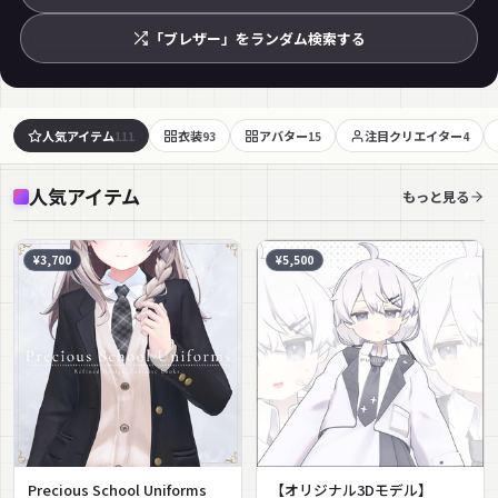
「ブレザー」をランダム検索する
人気アイテム
衣装
アバター
注目クリエイター
111
93
15
4
人気アイテム
もっと見る
¥3,700
¥5,500
Precious School Uniforms
【オリジナル3Dモデル】