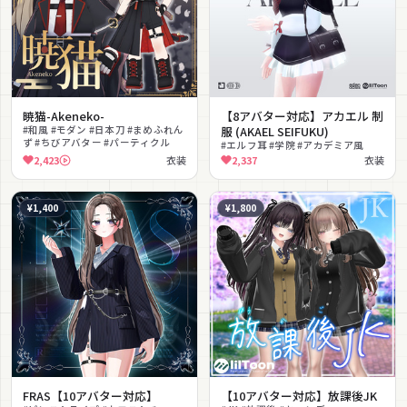
暁猫-Akeneko-
【8アバター対応】アカエル 制
#和風 #モダン #日本刀 #まめふれん
服 (AKAEL SEIFUKU)
ず #ちびアバター #パーティクル
#エルフ耳 #学院 #アカデミア風
2,423
衣装
2,337
衣装
¥1,400
¥1,800
FRAS【10アバター対応】
【10アバター対応】放課後JK