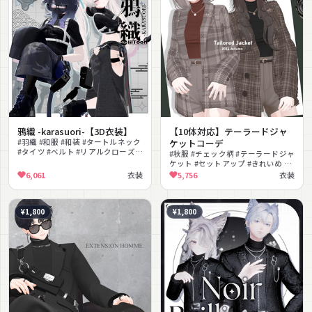
鴉織 -karasuori-【3D衣装】
【10体対応】テーラードジャ
#羽織 #和服 #和装 #タートルネック
ケットコーデ
#タイツ #ベルト #リアルクローズ #
#秋服 #チェック柄 #テーラードジャ
かっこいい #MA対応 #PSD付き
ケット #セットアップ #きれいめ #
カジュアル #タートルネック #ショ
6,061
衣装
5,756
衣装
ートパンツ #MA対応 #lilToon対応
¥1,800
¥1,800