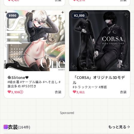
能 #PSD付き
¥990
¥2,000
🧶Slitone🖤
「CORSA」オリジナル3Dモデ
#紐水着 #ケーブル編み #へそ出し #
ル
露出多め #PSD付き
#トラックスーツ #厚底
3,936
衣装
3,611
衣装
Sponsored
衣装
もっと見る
(
164
件
)