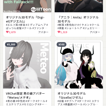
オリジナル3Dモデル『Digi-
『アニラ｜Anila』オリジナル
el(デジエル)』
3Dモデル
#エルフ耳 #青目 #ミディアムヘア #
#獣耳 #男性向け #イケメン #クール
ぱっつん前髪 #クール #ファンタジ
#黒髪 #ショートヘア #ジュエリー #
ー #PhysBone対応 #lilToon対応
メンズ #ダーク #撮影向け
2,679
アバター
1,319
アバター
#Quest対応 #フルトラ対応
¥5,000
¥500
VRChat想定 男の娘アバター
オリジナル3Dモデル
『Meteo/メテオ』
『Giselle/ジゼル』
#男の娘 #中性的 #ダーク #クール #
#白髪 #ボブヘア #ダーク #ミステリ
ミステリアス #セミロング #タート
アス #黒基調 #クール #シンプル