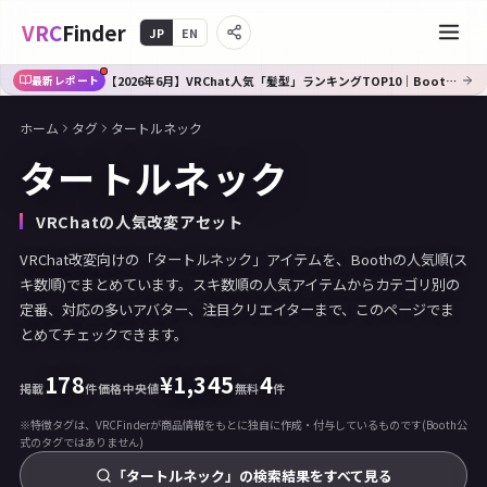
VRC
Finder
JP
EN
【2026年6月】VRChat人気「髪型」ランキングTOP10｜Booth傾向分析
最新レポート
ホーム
タグ
タートルネック
タートルネック
VRChatの人気改変アセット
VRChat改変向けの「タートルネック」アイテムを、Boothの人気順(ス
キ数順)でまとめています。スキ数順の人気アイテムからカテゴリ別の
定番、対応の多いアバター、注目クリエイターまで、このページでま
とめてチェックできます。
178
¥
1,345
4
掲載
件
価格中央値
無料
件
※特徴タグは、VRCFinderが商品情報をもとに独自に作成・付与しているものです(Booth公
式のタグではありません)
「タートルネック」の検索結果をすべて見る