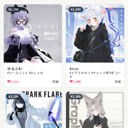
¥1,200
¥1,500
ゆるふわ
Acco.
#ルーズニット #おしゃれ
#トグルボタン #チェック柄 #冬コー
デ
2,513
衣装
2,495
衣装
¥2,180
¥1,400