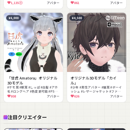
ルネック #男性向け #フェイストラ
#PSD付き #素体あり #もちふぃっ
1,135
アバター
861
アバター
ッキング
た〜対応
¥6,000
¥4,500
「甘虎 Amatora」オリジナル
オリジナル3Dモデル「カイ
3Dモデル
ル」
#ケモ耳 #獣耳 #しっぽ #白髪 #アホ
#少年 #男性アバター #猫耳 #ボーイ
毛 #ロングヘア #色変更可能 #PSD
ッシュ #レザージャケット #ファー
付き #ナチュラル #Quest対応
#メガネ #改変向け
808
アバター
626
アバター
注目クリエイター