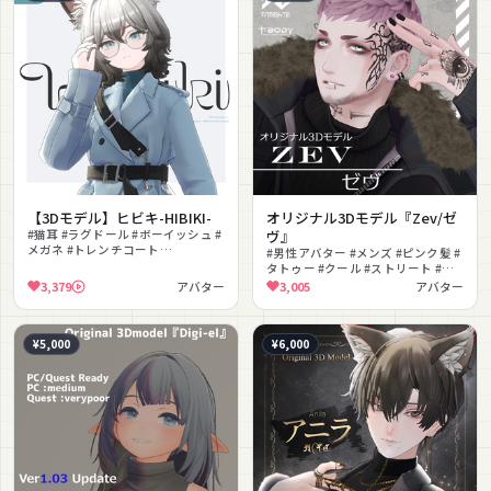
【3Dモデル】ヒビキ-HIBIKI-
オリジナル3Dモデル『Zev/ゼ
#猫耳 #ラグドール #ボーイッシュ #
ヴ』
メガネ #トレンチコート
#男性アバター #メンズ #ピンク髪 #
#AudioLink対応 #ルームウェア同
タトゥー #クール #ストリート #ピ
梱 #対応アイテムあり #改変 #中性
アス #MA対応 #色変更可能 #もちふ
3,379
アバター
3,005
アバター
的
ぃった〜対応
¥5,000
¥6,000