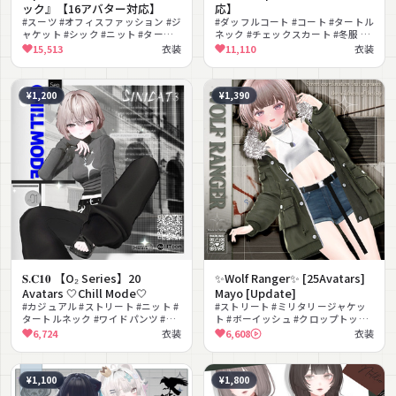
ック』【16アバター対応】
応】
#スーツ #オフィスファッション #ジ
#ダッフルコート #コート #タートル
ャケット #シック #ニット #タート
ネック #チェックスカート #冬服 #
ルネック #ハイレグ #大人っぽい #
リアルクローズ #ナチュラル #学園
15,513
衣装
11,110
衣装
通勤服 #クール
#ショルダーバッグ #ニット
¥1,200
¥1,390
𝐒.𝐂𝟏𝟎 【O₂ Series】20
✨Wolf Ranger✨ [25Avatars]
Avatars 🤍Chill Mode🤍
Mayo [Update]
#カジュアル #ストリート #ニット #
#ストリート #ミリタリージャケッ
タートルネック #ワイドパンツ #ク
ト #ボーイッシュ #クロップトップ
ール #リラックス #MA対応
#デニム #アウトドア #ショートパン
6,724
衣装
6,608
衣装
#lilToon対応 #VRChat
ツ #カジュアル #MA対応 #lilToon
対応
¥1,100
¥1,800