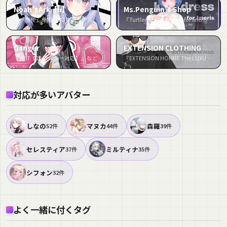
Noah’sArk【α】
Ms.Penguin's Shop
『「桔梗」専用【3D衣装モデル】トネリコ』など9件
『Turtleneck knit dress for Imeris / タートルネックニットワンピース【イメリス用】 (C2)』など8件
Ganger
EXTENSION CLOTHING
『WBT【12アバター対応】』など6件
『EXTENSION HOMME The LUXURY💜』など4件
対応が多いアバター
しなの
マヌカ
森羅
52件
44件
39件
セレスティア
ミルティナ
37件
35件
シフォン
32件
よく一緒に付くタグ