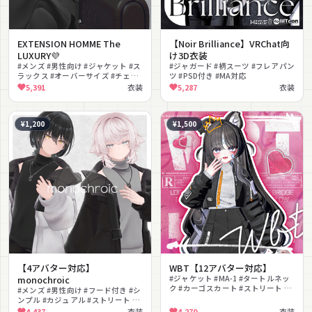
EXTENSION HOMME The
【Noir Brilliance】VRChat向
LUXURY💜
け3D衣装
#メンズ #男性向け #ジャケット #ス
#ジャガード #柄スーツ #フレアパン
ラックス #オーバーサイズ #チェー
ツ #PSD付き #MA対応
ン #クール #上品 #ショルダーバッ
5,391
衣装
5,287
衣装
グ #きれいめ
¥1,200
¥1,500
【4アバター対応】
WBT【12アバター対応】
monochroic
#ジャケット #MA-1 #タートルネッ
ク #カーゴスカート #ストリート #
#メンズ #男性向け #フード付き #シ
クール #カジュアル #モノトーン #
ンプル #カジュアル #ストリート #
ボーイッシュ #lilToon対応
ニット #オーバーサイズ #色変更可
4,437
衣装
4,270
衣装