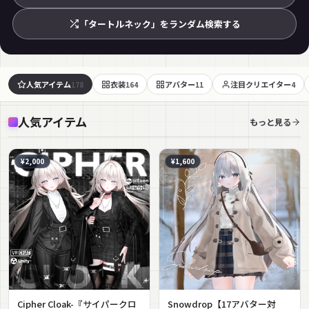
「タートルネック」をランダム検索する
人気アイテム
衣装
アバター
注目クリエイター
178
164
11
4
人気アイテム
もっと見る
¥2,000
¥1,600
Cipher Cloak-『サイパークロ
Snowdrop【17アバター対