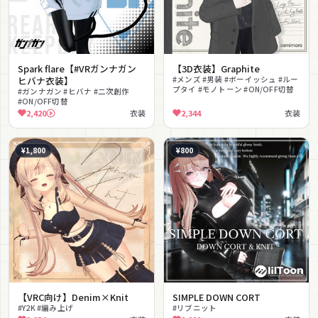
Spark flare【#VRガンナガン
【3D衣装】Graphite
ヒバナ衣装】
#メンズ #男装 #ボーイッシュ #ルー
プタイ #モノトーン #ON/OFF切替
#ガンナガン #ヒバナ #二次創作
#ON/OFF切替
2,420
衣装
2,344
衣装
¥1,800
¥800
【VRC向け】Denim×Knit
SIMPLE DOWN CORT
#Y2K #編み上げ
#リブニット