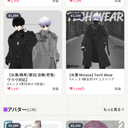
2,254
衣装
2,209
衣装
¥1,000
¥2,300
【水瀬/碼希/瀬羽/涼舞/壱鬼/
[水瀬 Minase] Tech Wear
ヴラウ対応】
#メンズ #都会的 #チェストリグ
AllBlack/AllWhite
#メンズ #男性向け #色違い
2,197
衣装
2,194
衣装
アバター
もっと見る
(
11
件
)
¥6,000
¥5,500