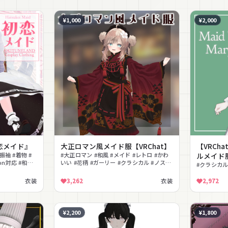
¥1,000
¥2,000
恋メイド』
大正ロマン風メイド服【VRChat】
【VRCha
振袖 #着物 #
#大正ロマン #和風 #メイド #レトロ #かわ
ルメイド
on対応 #和風
いい #花柄 #ガーリー #クラシカル #ノスタ
#クラシカ
ルジック
衣装
3,262
衣装
2,972
¥2,200
¥1,800