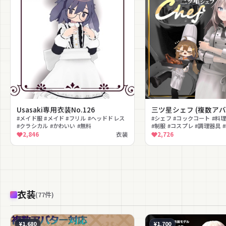
Usasaki専用衣装No.126
三ツ星シェフ (複数アバ
#メイド服 #メイド #フリル #ヘッドドレス
#シェフ #コックコート #料
#クラシカル #かわいい #無料
#制服 #コスプレ #調理器具 
#lilToon対応
2,846
衣装
2,726
衣装
(
77
件
)
¥1,680
¥1,700