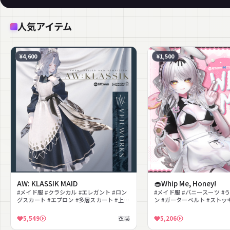
人気アイテム
¥4,600
¥1,500
AW: KLASSIK MAID
🧁Whip Me, Honey!
#メイド服 #クラシカル #エレガント #ロン
#メイド服 #バニースーツ #
グスカート #エプロン #多層スカート #上品
ン #ガーターベルト #ストッ
#ダーク #ヘッドドレス
#ガーリー #セクシー #スイ
5,549
衣装
5,206