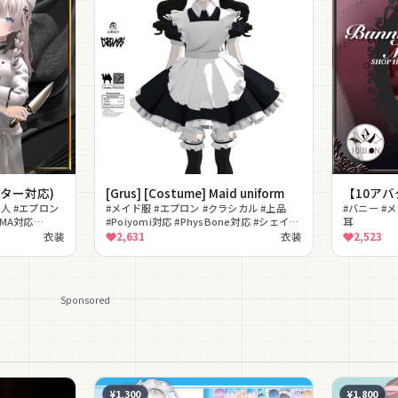
ター対応)
[Grus] [Costume] Maid uniform
【10アバタ
理人 #エプロン
#メイド服 #エプロン #クラシカル #上品
#バニー #メ
#MA対応
#Poiyomi対応 #PhysBone対応 #シェイプ
耳
キー
衣装
2,631
衣装
2,523
Sponsored
¥1,300
¥1,800