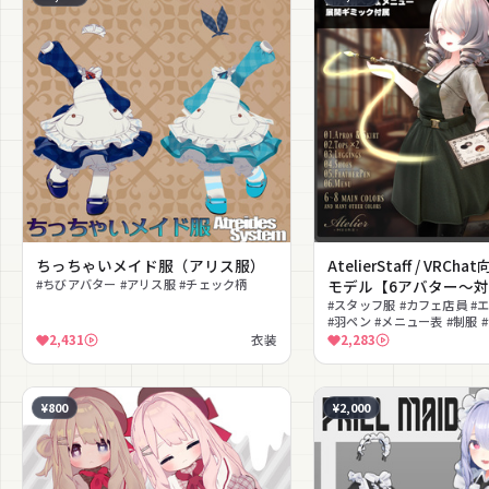
ちっちゃいメイド服（アリス服）
AtelierStaff / VRCh
#ちびアバター #アリス服 #チェック柄
モデル【6アバター～
#スタッフ服 #カフェ店員 #
#羽ペン #メニュー表 #制服 
花柄 #レギンス
2,431
衣装
2,283
¥800
¥2,000