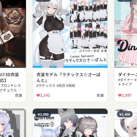
at向け3D衣装
衣装モデル『ラテックス☆さーば
ダイナー
対応】
んと』
#ダイナー 
トライプ
エプロンドレス
#ラテックス #光沢 #肉球
#ナチュラル #
衣装
2,142
衣装
2,097
¥2,000
¥1,400