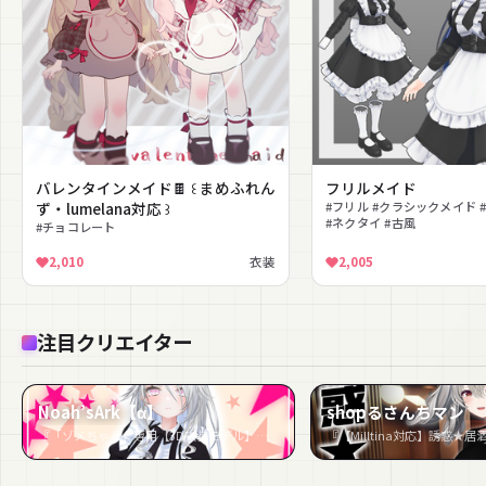
バレンタインメイド🍫 ꒰ まめふれん
フリルメイド
ず・lumelana対応 ꒱
#フリル #クラシックメイド 
#ネクタイ #古風
#チョコレート
2,010
衣装
2,005
注目クリエイター
Noah’sArk【α】
shopるさんちマン
『「ゾメちゃん」専用【3D衣装モデル】メイド』など5件
『【Milltina対応】誘惑★