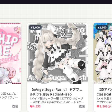
¥1,000
¥2,600
【ʚAngel Sugar Rushɞ】キプフェ
【35ア
うさ耳 #エプロ
ルKipfel専用 Radiant-iseo
Classica
キング #フリル
#メイド服 #セーラー服 #エプロン #ガーリ
カルサー
#メイド服 
ーツ
ー #かわいい #ゆめかわいい #ハート #ニー
エプロン #
ハイ #lilToon対応 #シェイプキー
#ポストアポ
衣装
4,553
衣装
3,803
ドレス