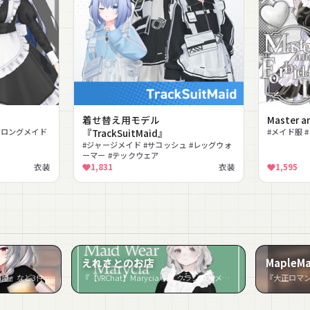
着せ替え用モデル
Master a
#ロングメイド
『TrackSuitMaid』
#メイド服 
#ジャージメイド #サコッシュ #レッグウォ
ーマー #テックウェア
衣装
1,831
衣装
1,595
えれさとのお店
MapleMa
居酒屋』など3件
『【VRChat】Marycia専用 クラシカルメイド服（MA対応）』など2件