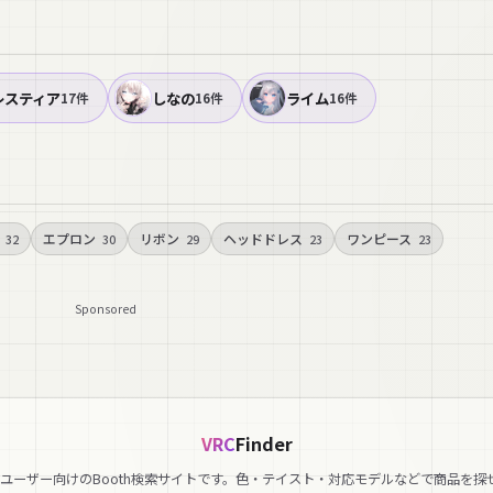
レスティア
しなの
ライム
17件
16件
16件
エプロン
リボン
ヘッドドレス
ワンピース
32
30
29
23
23
Sponsored
VRC
Finder
hatユーザー向けのBooth検索サイトです。色・テイスト・対応モデルなどで商品を探