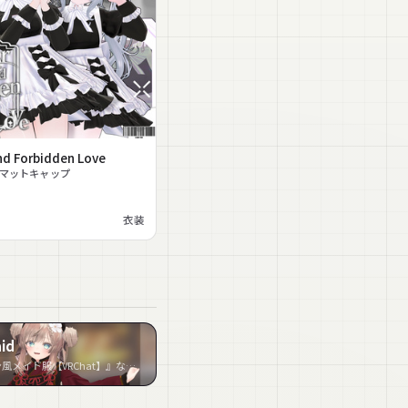
nd Forbidden Love
#マットキャップ
衣装
id
『大正ロマン風メイド服【VRChat】』など2件