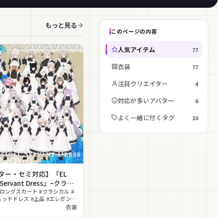
もっと見る
このページの内容
人気アイテム
77
衣装
77
注目クリエイター
4
対応が多いアバター
6
よく一緒に付くタグ
10
バター・セミ対応】『EL
l Servant Dress』ｰクラシ
ヴァントドレスｰ
#ロングスカート #クラシカル #
ヘッドドレス #上品 #エレガント
カリプス #終末世界観 #ロング
衣装