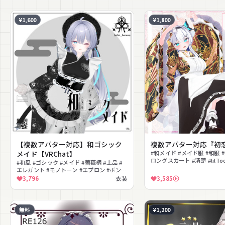
¥1,600
¥1,800
【複数アバター対応】和ゴシック
複数アバター対応『初
メイド【VRChat】
#和メイド #メイド服 #和服 #
ロングスカート #清楚 #lilTo
#和風 #ゴシック #メイド #薔薇柄 #上品 #
#エプロン
エレガント #モノトーン #エプロン #ボンネ
ット #クラシカル
3,796
衣装
3,585
無料
¥1,200