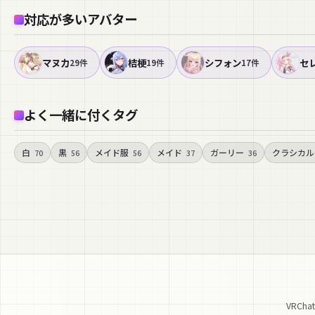
対応が多いアバター
マヌカ
桔梗
シフォン
セ
29件
19件
17件
よく一緒に付くタグ
白
黒
メイド服
メイド
ガーリー
クラシカル
70
56
56
37
36
VRC