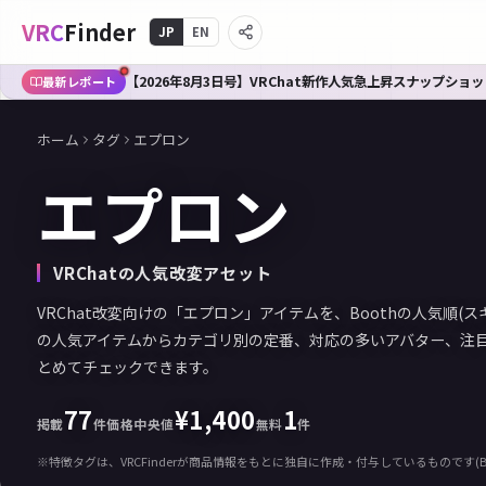
VRC
Finder
JP
EN
【2026年8月3日号】VRChat新作人気急上昇スナップショット
最新レポート
ホーム
タグ
エプロン
エプロン
VRChatの人気改変アセット
VRChat改変向けの「エプロン」アイテムを、Boothの人気順(
の人気アイテムからカテゴリ別の定番、対応の多いアバター、注
とめてチェックできます。
77
¥
1,400
1
掲載
件
価格中央値
無料
件
※特徴タグは、VRCFinderが商品情報をもとに独自に作成・付与しているものです(B