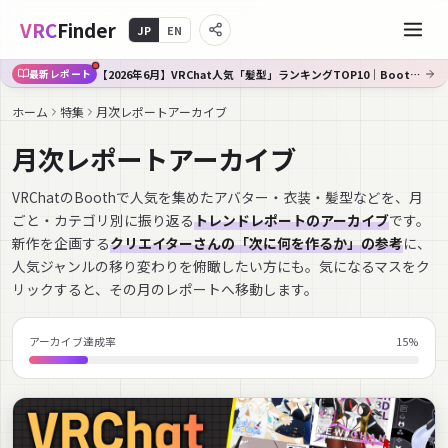
VRC
Finder
JP
EN
【2026年6月】VRChat人気「髪型」ランキングTOP10｜Booth傾向分析
最新レポート
ホーム
特集
月次レポートアーカイブ
月次レポートアーカイブ
VRChatのBoothで人気を集めたアバター・衣装・髪型などを、月
ごと・カテゴリ別に振り返る
トレンドレポートのアーカイブ
です。
新作を企画する
クリエイターさんの「次に何を作るか」の参考
に、
人気ジャンルの移り変わりを俯瞰したい方にも。気になるマスをク
リックすると、その月のレポートへ移動します。
アーカイブ達成率
15
%