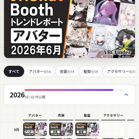
すべて
アバター
衣装
髪型
アクセサリー
9
/
54
9
/
54
9
/
54
8
/
54
2026
38 / 42 件公開
アバター
衣装
髪型
アクセサリー
小
6月