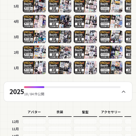
5月
4月
3月
2月
1月
2025
18 / 84 件公開
アバター
衣装
髪型
アクセサリー
小
12月
11月
10月