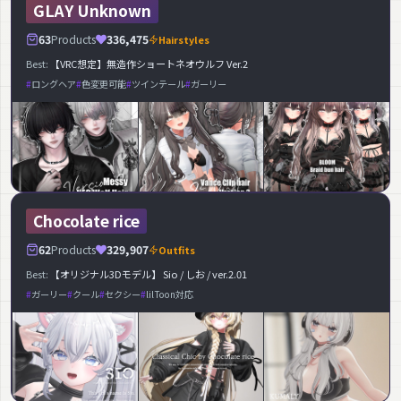
GLAY Unknown
63
Products
336,475
Hairstyles
Best:
【VRC想定】無造作ショートネオウルフ Ver.2
ロングヘア
色変更可能
ツインテール
ガーリー
Chocolate rice
62
Products
329,907
Outfits
Best:
【オリジナル3Dモデル】 Sio / しお / ver.2.01
ガーリー
クール
セクシー
lilToon対応