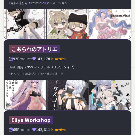
無料
撮影向け
かわいい
アニメーション
こあられのアトリエ
92
Products
143,178
Outfits
Best:
汎用スケベマテリアル（リアルタイプ）
セクシー
MA対応
lilToon対応
ダーク
Eliya Workshop
65
Products
142,611
Outfits