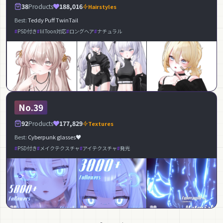
38
Products
188,016
Hairstyles
Best:
Teddy Puff TwinTail
PSD付き
lilToon対応
ロングヘア
ナチュラル
No.39
92
Products
177,829
Textures
Best:
Cyberpunk glasses♥
PSD付き
メイクテクスチャ
アイテクスチャ
発光