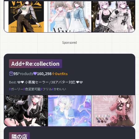
Sponsored
Add+Re:collection
95
Products
160,298
Outfits
Best:
🩶🖤 小悪魔セーラー / 38アバター対応 🖤🩶
ガーリー
色変更可能
フリル
かわいい
隣の店