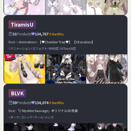
TiramisU
31
Products
134,767
Outfits
Best:
✨Animation✨【♥Cheddar Trap♥】 【18 avatars】
アニメーション
エフェクト
MA対応
lilToon対応
BLVK
59
Products
134,074
Outfits
Best:
「L’Mystère Sauvage」オリジナル3D衣装
ダーク
ゴシック
クール
メンズ