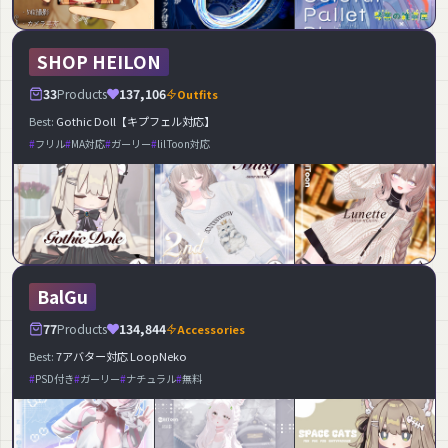
SHOP HEILON
33
Products
137,106
Outfits
Best:
Gothic Doll【キプフェル対応】
フリル
MA対応
ガーリー
lilToon対応
BalGu
77
Products
134,844
Accessories
Best:
7アバター対応 LoopNeko
PSD付き
ガーリー
ナチュラル
無料