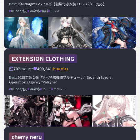
Best:
🦊Midnight Fox 2.0 🦊【髪型付き衣装 / 19アバター対応】
lilToon対応
MA対応
無料
ドレス
EXTENSION CLOTHING
70
Products
490,841
Outfits
Best:
2025年第２弾『第七特務機関ワルキューレ』Seventh Special
Operations Agency "Valkyrie"
lilToon対応
MA対応
クール
セクシー
cherry neru