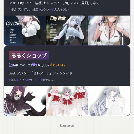
Best:
[City Chic] - 桔梗, セレスティア, 萌, マヌカ, 愛莉, しなの
MA対応
lilToon対応
セクシー
大人っぽい
るるくショップ
64
Products
141,037
Outfits
Best:
アバター「セレアーテ」ファンメイド
無料
フリル
ガーリー
かわいい
Sponsored