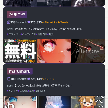
だまこや
233
Products
225,335
Gimmicks & Tools
Best:
【VRC想定】初心者改変セット2026 / Beginner's Set 2026
エフェクト
パーティクル
撮影向け
発光
marumaru
100
Products
225,149
Outfits
Best:
【7アバター対応】ぬちょ唾液（音声ギミック付）
ギミック
MA対応
ネタ
撮影向け