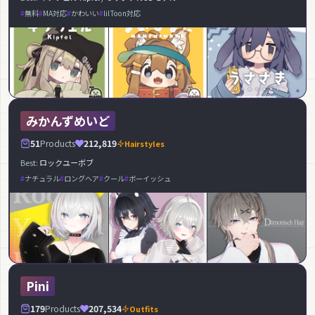
無料
MA対応
かわいい
lilToon対応
みかんずめいど
51
Products
212,819
Hairstyles
Best:
ロックユーボブ
ナチュラル
ロングヘア
クール
ボーイッシュ
Pini
179
Products
207,534
Outfits