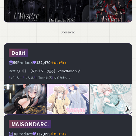
Sponsored
Dollit
59
Products
132,470
Outfits
Best:
🌕 《 》 【6アバター対応】 VelvetMoon 🌌
ガーリー
フリル
lilToon対応
ゆめかわいい
MAISONDARC.
38
Products
132,095
Outfits