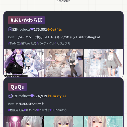
Sponsored
#あいかわらぼ
52
Products
175,991
Outfits
Best:
【54アバター対応】ストレイキングキャット #strayKingCat
MA対応
lilToon対応
パーティクル
カジュアル
QuQu
62
Products
174,919
Hairstyles
Best:
MEKAKUREショート
色変更可能
かわいい
PSD付き
lilToon対応