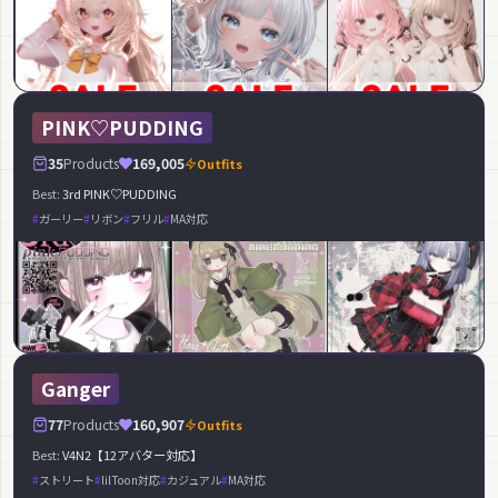
PINK♡PUDDING
35
Products
169,005
Outfits
Best:
3rd PINK♡PUDDING
ガーリー
リボン
フリル
MA対応
Ganger
77
Products
160,907
Outfits
Best:
V4N2【12アバター対応】
ストリート
lilToon対応
カジュアル
MA対応