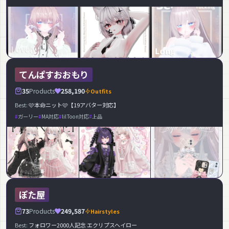
てんぱすおおもり
35
Products
258,190
Outfits
Best:
🩷本命ニット🩷【19アバター対応】
ガーリー
MA対応
lilToon対応
上品
ぽた屋
73
Products
249,587
Hairstyles
Best:
フォロワー2000人記念 エクリプスヘイロー