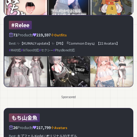
#Relee
71
Products
219,597
Outfits
Best:
✨【KUMALY update】✨【PB】『Common Days』【22 Avatars】
MA対応
lilToon対応
セクシー
PhysBone対応
Sponsored
もち山金魚
26
Products
217,799
Avatars
Best:
キプフェル Kipfel / オリジナル3Dモデル