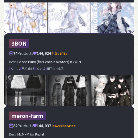
3BON
74
Products
144,924
Outfits
Best:
Loose Punk (for Female avatars) #3BON
クール
男性向け
メンズ
lilToon対応
meron-farm
82
Products
144,037
Accessories
Best:
MxMxM for Kipfel