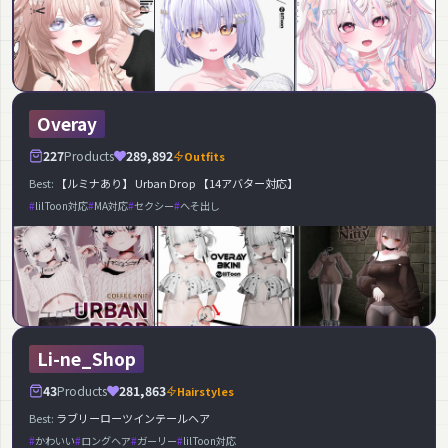
Overay
227
Products
289,892
Outfits
Best:
【ルミナあり】 Urban Drop 【14アバター対応】
lilToon対応
MA対応
セクシー
へそ出し
Li-ne_Shop
43
Products
281,863
Hairstyles
Best:
ラブリーローツインテールヘア
かわいい
ロングヘア
ガーリー
lilToon対応