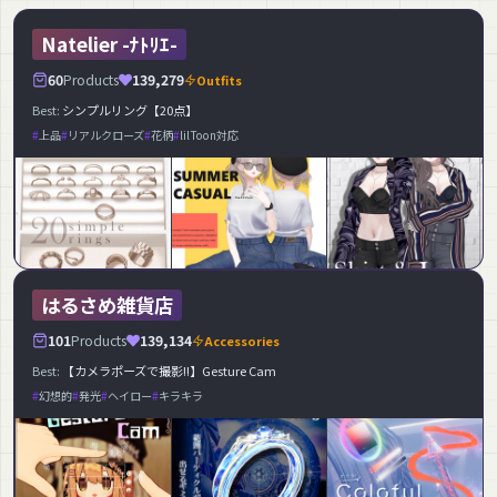
Natelier -ﾅﾄﾘｴ-
60
Products
139,279
Outfits
Best:
シンプルリング【20点】
上品
リアルクローズ
花柄
lilToon対応
はるさめ雑貨店
101
Products
139,134
Accessories
Best:
【カメラポーズで撮影!!】Gesture Cam
幻想的
発光
ヘイロー
キラキラ