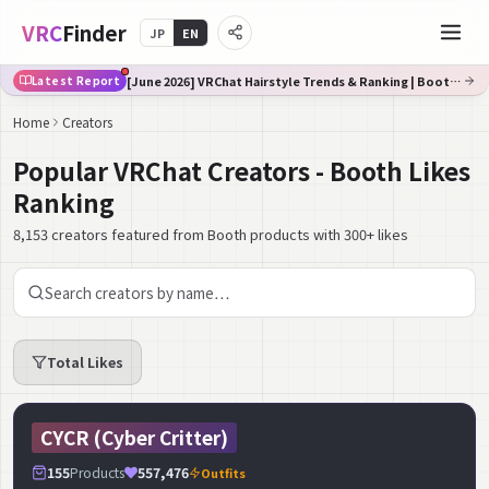
VRC
Finder
JP
EN
[June 2026] VRChat Hairstyle Trends & Ranking | Booth Trend Analysis
Latest Report
Home
Creators
Popular VRChat Creators - Booth Likes
Ranking
8,153 creators featured from Booth products with 300+ likes
Total Likes
CYCR (Cyber Critter)
155
Products
557,476
Outfits