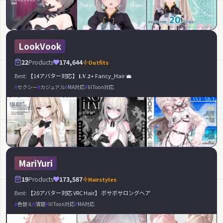
LookVook
22
Products
174,644
Outfits
Best:
【14アバター対応】 𝐋𝐕.𝟐+ Fancy_Hair 💼
セクシー
カジュアル
MA対応
lilToon対応
MariYuri
19
Products
173,587
Hairstyles
Best:
【20アバター対応 VRC Hair】 ボサボサロングヘア
色替え
清楚
lilToon対応
MA対応