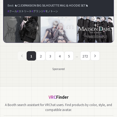
Best:
♞C1 EXPANSION BIG SILHOUETTE MA1 & HOODIE SET♞
クール
ストリート
グランジ
モノトーン
1
2
3
4
5
272
...
Sponsored
VRC
Finder
A Booth search assistant for VRChat users. Find products by color, style, and
compatible avatar.