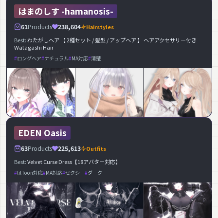
はまのしす -hamanosis-
61
Products
238,604
Hairstyles
Best:
わたがしヘア 【 2種セット / 髪型 / アップヘア 】 ヘアアクセサリー付き
Watagashi Hair
ロングヘア
ナチュラル
MA対応
清楚
EDEN Oasis
63
Products
225,613
Outfits
Best:
Velvet Curse Dress【18アバター対応】
lilToon対応
MA対応
セクシー
ダーク