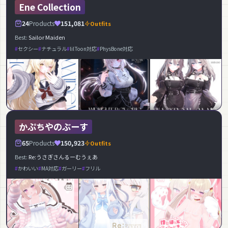
Ene Collection
24
Products
151,081
Outfits
Best:
Sailor Maiden
セクシー
ナチュラル
lilToon対応
PhysBone対応
かぷちやのぶーす
65
Products
150,923
Outfits
Best:
Re:うさぎさんるーむうぇあ
かわいい
MA対応
ガーリー
フリル