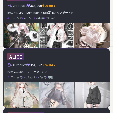
72
Products
368,090
Outfits
Best:
✨Meira｜Lumina対応＆前面PBアップデート✨
lilToon対応
ガーリー
MA対応
かわいい
ALICE
74
Products
354,352
Outfits
Best:
𝐸𝑣𝑒𝑟𝐴𝑓𝑡𝑒𝑟【21アバター対応】
lilToon対応
カジュアル
MA対応
冬服