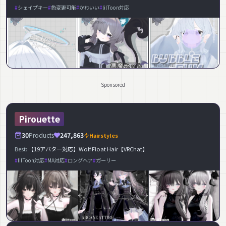
シェイプキー
色変更可能
かわいい
lilToon対応
Sponsored
Pirouette
30
Products
247,863
Hairstyles
Best:
【19アバター対応】Wolf Float Hair【VRChat】
lilToon対応
MA対応
ロングヘア
ガーリー