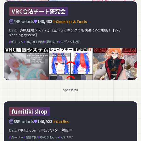
VRC合法チート研究会
44
Products
148,483
Gimmicks & Tools
Best:
【VRC睡眠システム】3点トラッキングでも快適にVRC睡眠！【VRC
sleeping system】
ギミック
ON/OFF切替
撮影向け
エディタ拡張
Sponsored
fumitiki shop
65
Products
146,923
Outfits
Best:
💭Kitty Comfy💭18アバター対応💭
ガーリー
撮影向け
ゆめかわいい
かわいい