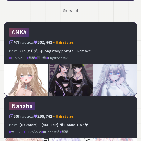
Sponsored
ANKA
47
Products
302,443
Hairstyles
Best:
[3Dヘアモデル] Long wavy ponytail -Remake-
ロングヘア
髪型
巻き髪
PhysBone対応
Nanaha
30
Products
296,742
Hairstyles
Best:
【8 avatars】【VRC Hair】♥ Dahlia_Hair ♥
ガーリー
ロングヘア
lilToon対応
髪型