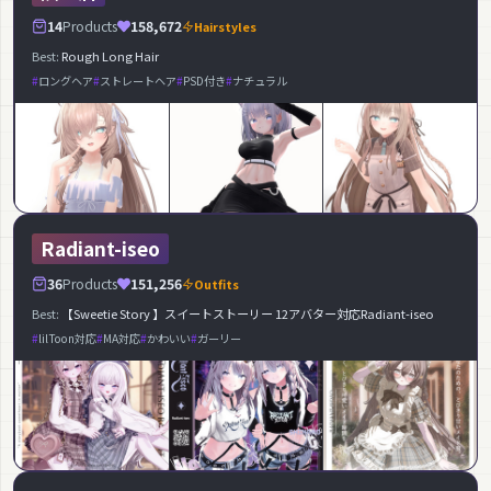
14
Products
158,672
Hairstyles
Best:
Rough Long Hair
ロングヘア
ストレートヘア
PSD付き
ナチュラル
Radiant-iseo
36
Products
151,256
Outfits
Best:
【Sweetie Story 】スイートストーリー 12アバター対応Radiant-iseo
lilToon対応
MA対応
かわいい
ガーリー