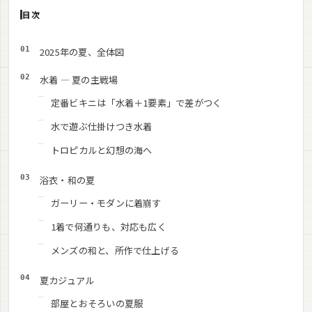
目次
2025年の夏、全体図
水着 — 夏の主戦場
定番ビキニは「水着＋1要素」で差がつく
水で遊ぶ仕掛けつき水着
トロピカルと幻想の海へ
浴衣・和の夏
ガーリー・モダンに着崩す
1着で何通りも、対応も広く
メンズの和と、所作で仕上げる
夏カジュアル
部屋とおそろいの夏服