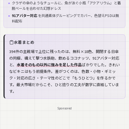
クラゲの傘のようなチュールに、魚が泳ぐ小瓶「アクアリウム」と着
脱ベールを合わせた幻想ドレス
91アバター対応
を共通素体グルーピングでカバー、色替えPSDは無
料配布
水着まとめ
394件の主戦場で上位に残ったのは、無料×18色、開閉する日傘
の同梱、構えて撃つ水鉄砲、飲めるココナッツ、91アバター対応
と、
水着そのもの以外に強みを足した作品
ばかりでした。きれい
なビキニはもう前提条件。差がつくのは、色数・小物・ギミッ
ク・対応の広さ・テーマ性のどこで「もうひとつ」を作るかで
す。最大市場だからこそ、ひと捻りの工夫が数字に直結していま
す。
Sponsored