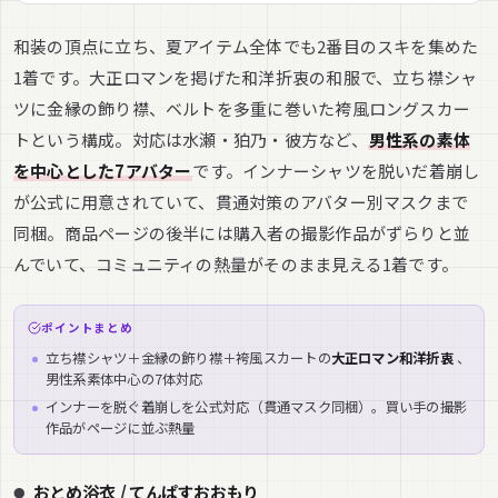
和装の頂点に立ち、夏アイテム全体でも2番目のスキを集めた
1着です。大正ロマンを掲げた和洋折衷の和服で、立ち襟シャ
ツに金縁の飾り襟、ベルトを多重に巻いた袴風ロングスカー
トという構成。対応は水瀬・狛乃・彼方など、
男性系の素体
を中心とした7アバター
です。インナーシャツを脱いだ着崩し
が公式に用意されていて、貫通対策のアバター別マスクまで
同梱。商品ページの後半には購入者の撮影作品がずらりと並
んでいて、コミュニティの熱量がそのまま見える1着です。
ポイントまとめ
立ち襟シャツ＋金縁の飾り襟＋袴風スカートの
大正ロマン和洋折衷
、
男性系素体中心の7体対応
インナーを脱ぐ着崩しを公式対応（貫通マスク同梱）。買い手の撮影
作品がページに並ぶ熱量
おとめ浴衣 / てんぱすおおもり