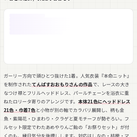
ガーリー方向で頭ひとつ抜けた1着。人気衣装『本命ニット』
を制作された
てんぱすおおもりさんの作品
で、レースの大き
なつけ襟とフリルヘッドドレス、パールチェーンを浴衣に重
ねたロリータ寄りのアレンジです。
本体21色にヘッドドレス
21色・巾着7色
と小物が別の軸でカラバリ展開し、柄も金
魚・紫陽花・ひまわり・クラゲと夏モチーフが勢ぞろい。フ
ルセット限定でわたあめやりんご飴の「お祭りセット」が付
くのも、縁日気分を後押しします。対応はしなの・桔梗・マ