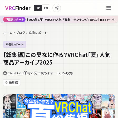
VRC
Finder
JP
EN
【2026年6月】VRChat人気「髪型」ランキングTOP10｜Booth傾向分析
最新レポート
ホーム
ブログ
季節レポート
季節レポート
【総集編】この夏なに作る？VRChat「夏」人気
商品アーカイブ2025
2026-06-13
約75分で読めます · 37,154文字
総集編