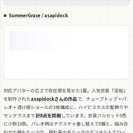
SummerGrace / asapidock
対応アバターの広さで存在感を見せた1着。人気衣装『巫桜』
を制作された
asapidockさんの作品
で、チューブトップ＋パ
レオ＋透け感ショールの3枚構成に、ハイビスカスの髪飾りや
サングラスまで
計8点を同梱
しています。衣装フルセット5色
に小物10色、パレオ柄はテクスチャ差し替えで5種と、組み合
わせの幅もたっぷり。揺れ系のギミックはデフォルトでロッ