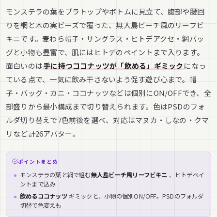
モンステラの葉をブラトップやボトムに見立て、腹部や腰回
りを網と木の実ビーズで覆った、無人島ビーチ風のリーフビ
キニです。麦わら帽子・サングラス・ヒトデアクセ・網バッ
グと小物も豊富で、肌にはヒトデのペイントまで入ります。
面白いのは
手に持つココナッツが「飲める」ギミック
になっ
ている点で、一気に飲み干さないよう促す遊び心まで。帽
子・バッグ・カニ・ココナッツなどは個別にON/OFFでき、全
部盛りから最小構成まで切り替えられます。色はPSDのフォ
ルダ切り替えで7色前後を選べ、対応はマヌカ・しなの・クマ
リなど計26アバター。
ポイントまとめ
モンステラの葉と網で組む
無人島ビーチ風リーフビキニ
、ヒトデペイ
ントまで込み
飲めるココナッツ
ギミックと、小物の個別ON/OFF。PSDのフォルダ
切替で色変えも