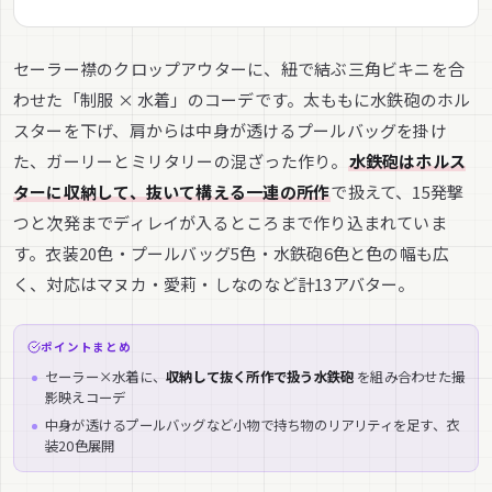
セーラー襟のクロップアウターに、紐で結ぶ三角ビキニを合
わせた「制服 × 水着」のコーデです。太ももに水鉄砲のホル
スターを下げ、肩からは中身が透けるプールバッグを掛け
た、ガーリーとミリタリーの混ざった作り。
水鉄砲はホルス
ターに収納して、抜いて構える一連の所作
で扱えて、15発撃
つと次発までディレイが入るところまで作り込まれていま
す。衣装20色・プールバッグ5色・水鉄砲6色と色の幅も広
く、対応はマヌカ・愛莉・しなのなど計13アバター。
ポイントまとめ
セーラー×水着に、
収納して抜く所作で扱う水鉄砲
を組み合わせた撮
影映えコーデ
中身が透けるプールバッグなど小物で持ち物のリアリティを足す、衣
装20色展開