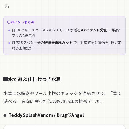
す。
ポイントまとめ
白T×ビキニ×ハーネスのストリート水着を
4アイテムに分割
、単品/
フルの2段価格
対応15アバター分の
雑誌表紙風カット
で、対応確認と宣伝を1枚に兼
ねる画像設計
水で遊ぶ仕掛けつき水着
水着に水鉄砲やプール小物のギミックを直結させて、「着て
遊べる」方向に振った作品も2025年の特徴でした。
TeddySplashVenom / Drug♡Angel