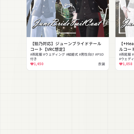
【狛乃対応】ジューンブライドテール
【+H
コート【VRC想定】
ルコー
#燕尾服 #ウェディング #結婚式 #男性向け #PSD
#燕尾服 
付き
#ウェデ
1,450
衣装
1,058