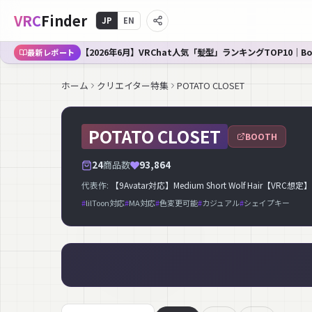
VRC
Finder
JP
EN
【2026年6月】VRChat人気「髪型」ランキングTOP10｜B
最新レポート
ホーム
クリエイター特集
POTATO CLOSET
POTATO CLOSET
BOOTH
24
商品数
93,864
代表作:
【9Avatar対応】Medium Short Wolf Hair【VRC想定】
#
lilToon対応
#
MA対応
#
色変更可能
#
カジュアル
#
シェイプキー