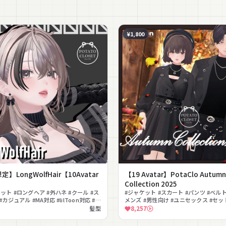
¥1,800
定】LongWolfHair【10Avatar
【19 Avatar】PotaClo Autumn
Collection 2025
ット #ロングヘア #外ハネ #クール #ス
#ジャケット #スカート #パンツ #ベルト 
カジュアル #MA対応 #lilToon対応 #シ
メンズ #男性向け #ユニセックス #セ
ー #色変更可能
#MA対応
5
髪型
8,257