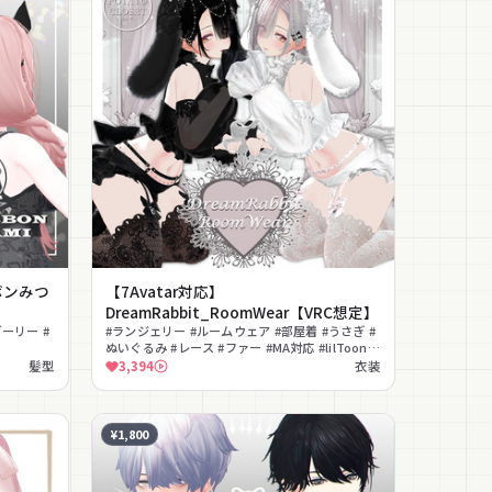
ボンみつ
【7Avatar対応】
DreamRabbit_RoomWear【VRC想定】
ーリー #
#ランジェリー #ルームウェア #部屋着 #うさぎ #
ぬいぐるみ #レース #ファー #MA対応 #lilToon対
応 #ワールド固定
髪型
3,394
衣装
¥1,800