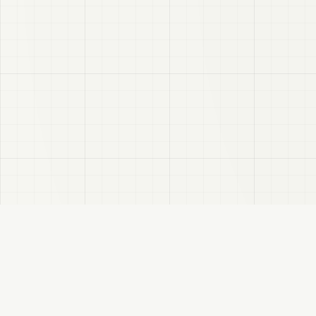
VRC
この