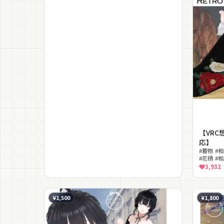
【VRC
応】
#着物 #
#花柄 #
3,932
¥1,500
¥1,800