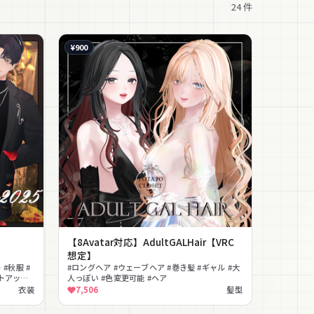
24
件
¥900
【8Avatar対応】AdultGALHair【VRC
想定】
#秋服 #
#ロングヘア #ウェーブヘア #巻き髪 #ギャル #大
ットアップ
人っぽい #色変更可能 #ヘア
衣装
7,506
髪型