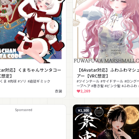
atar対応】くまちゃんサンタコー
【6Avatar対応】ふわふわマシ
C想定】
アー【VRC想定】
#くま #肉球 #ソリ #追従ギミック
#ツインテール #サイドテール #ロングヘ
ーブヘア #巻き髪 #ピンク髪 #ふわふわ
ー #かわいい #リボン
衣装
2,269
Sponsored
¥1,300