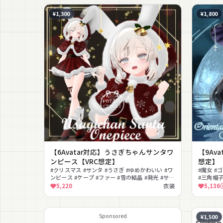
¥1,300
¥1,800
【6Avatar対応】うさぎちゃんサンタワ
【9Ava
ンピース【VRC想定】
想定】
#クリスマス #サンタ #うさぎ #ゆめかわいい #ワ
#魔女 #
ンピース #ケープ #ファー #雪の結晶 #発光 #サン
#三角帽子
タキャップ
5,220
衣装
5,136
Sponsored
¥1,500