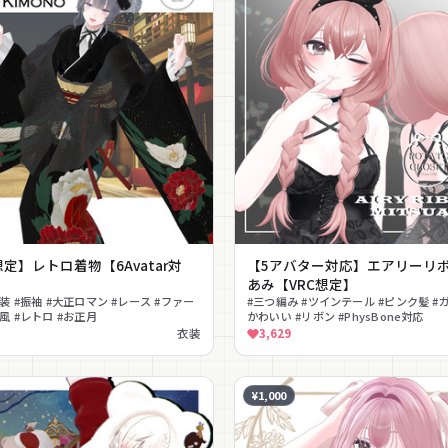
想定】レトロ着物【6Avatar対
【5アバター対応】エアリーリ
あみ【VRC想定】
和装 #振袖 #大正ロマン #レース #ファー
#三つ編み #ツインテール #ピンク髪 #ガ
和風 #レトロ #お正月
かわいい #リボン #PhysBone対応
衣装
3,629
¥1,000