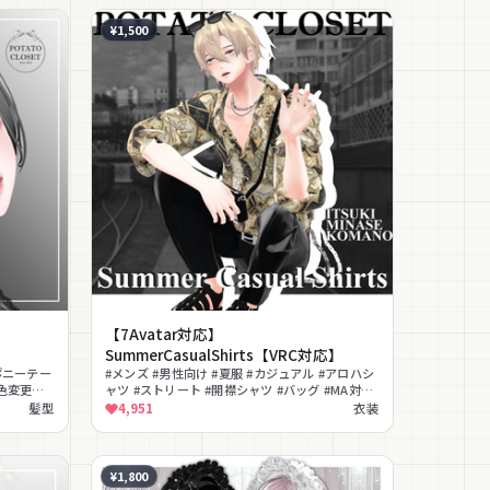
¥1,500
【7Avatar対応】
SummerCasualShirts【VRC対応】
ポニーテー
#メンズ #男性向け #夏服 #カジュアル #アロハシ
#色変更可
ャツ #ストリート #開襟シャツ #バッグ #MA対応
#lilToon対応
髪型
4,951
衣装
¥1,800