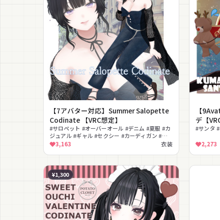
【7アバター対応】Summer Salopette
【9Av
Codinate 【VRC想定】
デ【VR
#サロペット #オーバーオール #デニム #夏服 #カ
#サンタ 
ジュアル #ギャル #セクシー #カーディガン #色
変更可能 #MA対応
3,163
衣装
2,273
¥1,300