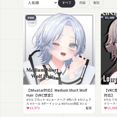
すべて
衣装
髪型
¥900
¥1,000
【9Avatar対応】Medium Short Wolf
【VRC想
Hair【VRC想定】
対応】
#ウルフカット #ショートヘア #外ハネ #カジュア
#ウルフカ
ル #クール #ボーイッシュ #lilToon対応 #シェイ
トリート #
プキー #色変更可能
ェイプキ
13,972
髪型
13,40