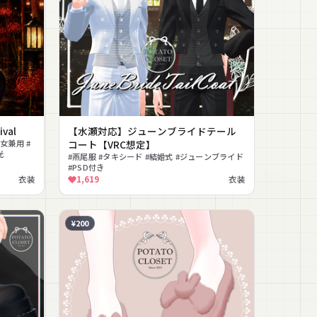
ival
【水瀬対応】ジューンブライドテール
女兼用 #
コート【VRC想定】
光
#燕尾服 #タキシード #結婚式 #ジューンブライド
#PSD付き
衣装
1,619
衣装
¥200