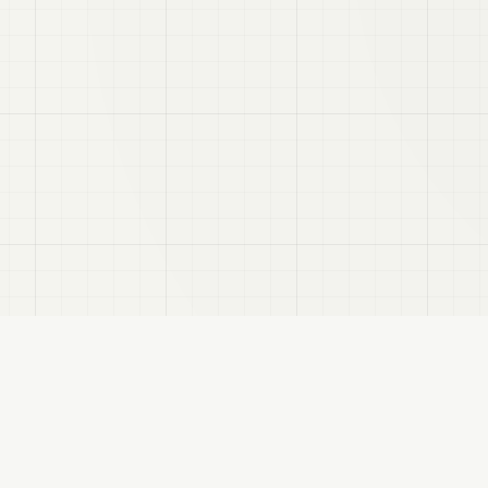
VRC
Finder
hatユーザー向けのBooth検索サイトです。色・テイスト・対応モデルなどで商品を探
サイトについて
プライバシーポリシー
免責事項
サイトマップ
FANBOX
変更履歴