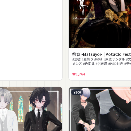
祭宵 -Matsuyoi- | PotaClo Fest
#法被 #夏祭り #和柄 #厚底サンダル #男
メンズ #色変え #浴衣風 #PSD付き #発
1,764
¥500