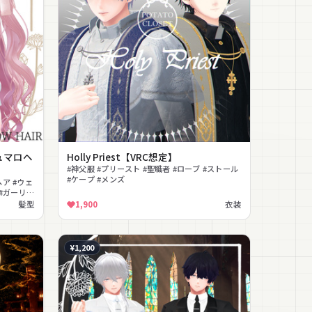
ュマロヘ
Holly Priest【VRC想定】
#神父服 #プリースト #聖職者 #ローブ #ストール
#ケープ #メンズ
ア #ウェ
 #ガーリ
髪型
1,900
衣装
¥1,200