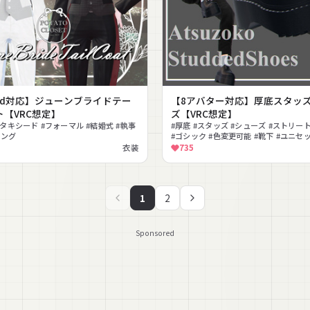
ead対応】ジューンブライドテー
【8アバター対応】厚底スタッ
ト【VRC想定】
ズ【VRC想定】
#タキシード #フォーマル #結婚式 #執事
#厚底 #スタッズ #シューズ #ストリート
ィング
#ゴシック #色変更可能 #靴下 #ユニセッ
ード
衣装
735
1
2
Sponsored