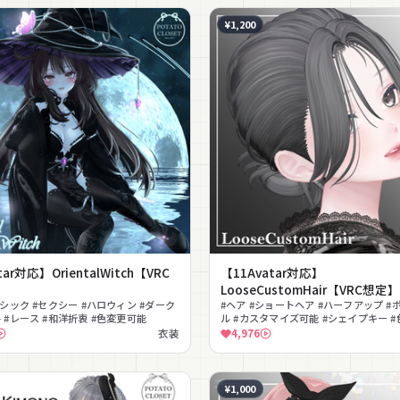
¥1,200
tar対応】OrientalWitch【VRC
【11Avatar対応】
LooseCustomHair【VRC想定】
ゴシック #セクシー #ハロウィン #ダーク
#ヘア #ショートヘア #ハーフアップ #
 #レース #和洋折衷 #色変更可能
ル #カスタマイズ可能 #シェイプキー 
能 #カジュアル #髪型
衣装
4,976
¥1,000