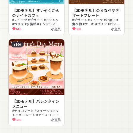
【3Dモデル】すいぞくかん
【3Dモデル】のらなべやデ
のナイトカフェ
ザートプレート
#スイーツ #デザート #ドリンク
#デザート #スイーツ #お菓子 #
#カフェ #水族館 #インテリア #
食べ物 #ケーキ #プリン #パンケ
ワールド小物 #食べ物 #涼しげ
ーキ #ピアス #アクセサリー #カ
616
小道具
391
小道具
フェ
¥100
【3Dモデル】バレンタイン
メニュー
#チョコレート #スイーツ #ホッ
トチョコレート #アイスココア #
ドリンク #カップケーキ #マカロ
336
小道具
ン #タルト #ケーキスタンド #食
べ物