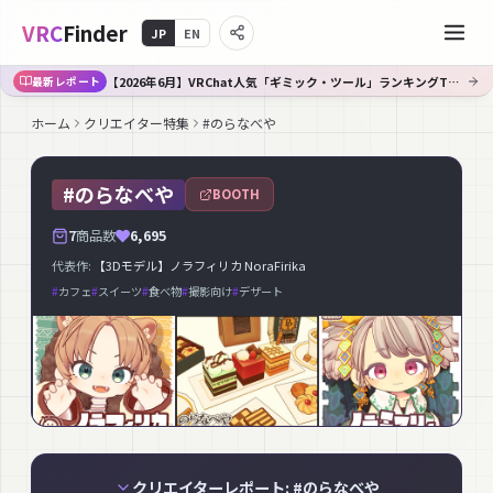
VRC
Finder
JP
EN
【2026年6月】VRChat人気「ギミック・ツール」ランキングTOP10｜Booth傾向分析
最新レポート
ホーム
クリエイター特集
#のらなべや
#のらなべや
BOOTH
7
商品数
6,695
代表作:
【3Dモデル】ノラフィリカ NoraFirika
#
カフェ
#
スイーツ
#
食べ物
#
撮影向け
#
デザート
クリエイターレポート: #のらなべや