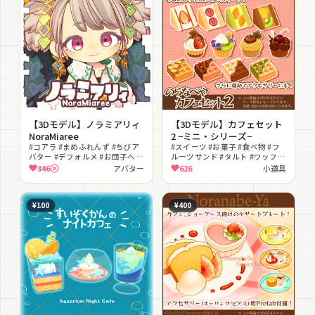
【3Dモデル】ノラミアリィ
【3Dモデル】カフェセット
NoraMiaree
2 −ミニ・シリーズ−
#コアラ #まめふれんず #ちびア
#スイーツ #お菓子 #食べ物 #フ
バター #デフォルメ #お団子ヘア
ルーツサンド #タルト #ワッフル
#ゆるかわ #かわいい #ピンク目
#ミニチュア #カフェ #イヤリン
846
アバター
626
小道具
#リュック
グ #ピアス
¥100
¥400