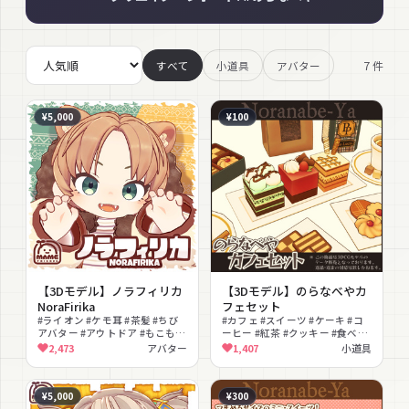
7
件
すべて
小道具
アバター
¥5,000
¥100
【3Dモデル】ノラフィリカ
【3Dモデル】のらなべやカ
NoraFirika
フェセット
#ライオン #ケモ耳 #茶髪 #ちび
#カフェ #スイーツ #ケーキ #コ
アバター #アウトドア #もこもこ
ーヒー #紅茶 #クッキー #食べ物
#撮影向け #PSD付き #獣耳
#デザート #インテリア #撮影向
2,473
アバター
1,407
小道具
け
¥5,000
¥300