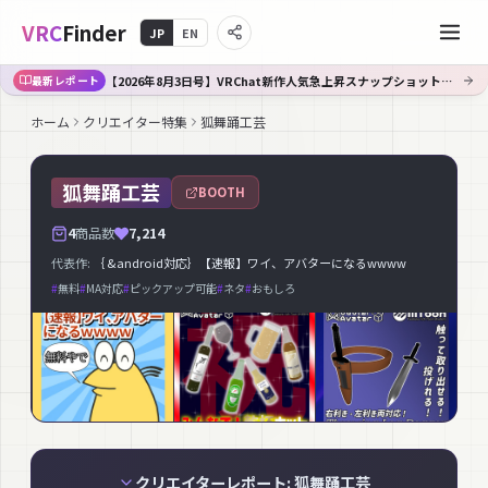
VRC
Finder
JP
EN
【2026年8月3日号】VRChat新作人気急上昇スナップショット｜Booth週間TOP30
最新レポート
ホーム
クリエイター特集
狐舞踊工芸
狐舞踊工芸
BOOTH
4
商品数
7,214
代表作:
｛ &android対応｝【速報】ワイ、アバターになるwwww
#
無料
#
MA対応
#
ピックアップ可能
#
ネタ
#
おもしろ
クリエイターレポート: 狐舞踊工芸