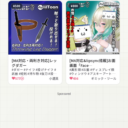
¥500
¥800
[MA対応・両利き対応]レッ
[MA対応&lipsync搭載]お面
グダガー
画面「Face
#ダガー #ナイフ #投げナイフ #
Generator.exe」
#異形頭 #お面 #ディスプレイ顔
武器 #短剣 #持ち物 #抜刀 #投擲
#ウィンドウ #アスキーアート #
#MA対応 #両利き対応
表情切替 #ハロウィン #ヘアピン
577
小道具
456
ギミック・ツール
化 #ピックアップ可能 #レトロ
PC
Sponsored