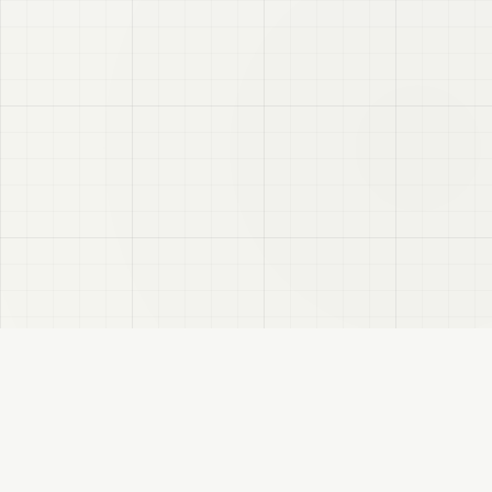
VRC
Finder
VRChatユーザー向けのBooth検索サイトです。色・テイスト・対応モデルなどで商
品を探せます。
このサイトについて
プライバシーポリシー
免責事項
サイトマップ
FANBOX
変更履歴