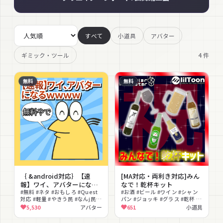
すべて
小道具
アバター
4
件
ギミック・ツール
無料
無料
｛ &android対応｝【速
[MA対応・両利き対応]みん
報】ワイ、アバターになる
なで！乾杯キット
wwww
#無料 #ネタ #おもしろ #Quest
#お酒 #ビール #ワイン #シャン
対応 #軽量 #やきう民 #なんj民 #
パン #ジョッキ #グラス #乾杯 #
コミカル
飲み物 #パーティー #無料
5,530
アバター
651
小道具