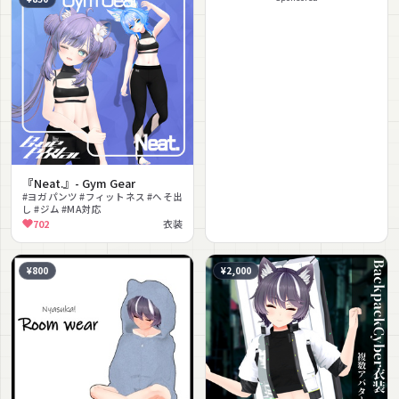
『Neat.』- Gym Gear
#ヨガパンツ #フィットネス #へそ出
し #ジム #MA対応
702
衣装
¥800
¥2,000