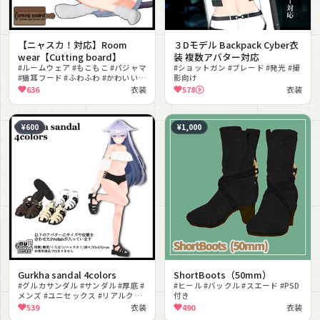
【ニャスカ！対応】Room
３Dモデル Backpack Cyber衣
wear【Cutting board】
装 複数アバター対応
#ルームウェア #もこもこ #パジャマ
#ショットガン #ブレード #発光 #撮
#猫耳フード #ふわふわ #かわいい #
影向け
カジュアル #リラックス #もふもふ
636
衣装
578
衣装
#冬服
¥600
¥1,000
Gurkha sandal 4colors
ShortBoots（50mm）
#グルカサンダル #サンダル #厚底 #
#ヒール #バックル #スエード #PSD
メンズ #ユニセックス #リアルクロ
付き
ーズ
539
衣装
490
衣装