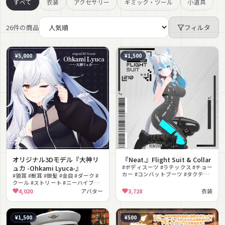
すべて
衣装
アクセサリー
ギミック・ツール
小道具
26件の商品
フィルタ
¥5,000
¥1,500
オリジナル3Dモデル『大神リ
『Neat.』Flight Suit & Collar
ュカ -Ohkami Lyuca-』
#ボディスーツ #ラテックス #チョー
カー #コンバットブーツ #タクティ
#狼耳 #獣耳 #銀髪 #金目 #ダーク #
カル #テックウェア #セクシー #ク
クール #ストリート #ニーハイブー
ール #MA対応 #VRCFury対応
ツ #VRChat #アバター
4,020
アバター
3,728
衣装
¥1,500
¥500