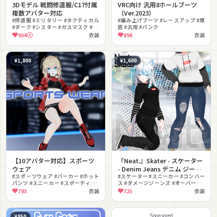
3Dモデル 戦闘修道服/C17付属
VRC向け 汎用8ホールブーツ
複数アバター対応
（Ver.2023）
#修道服 #ミリタリー #タクティカル
#編み上げブーツ #レースアップ #厚
#ダーク #シスター #ガスマスク #ハ
底 #汎用 #パンク
ーネス #十字架 #ハンドガン #クー
934
衣装
898
衣装
ル
¥1,800
¥1,600
【10アバター対応】スポーツ
『Neat.』Skater - スケーター
ウェア
- Denim Jeans デニム ジーン
#スポーツウェア #パーカー #ホット
ズ - Hoodie パーカー -
#スケーター #スニーカー #コンバー
パンツ #スニーカー #スポーティ #
ス #ダメージジーンズ #オーバーサ
Converse コンバース
ストリート #ボーイッシュ #迷彩
イズ #デニム
793
衣装
725
衣装
#PSD付き #色変更可能
Sponsored
¥850