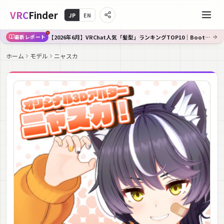
VRC
Finder
JP
EN
【2026年6月】VRChat人気「髪型」ランキングTOP10｜Booth傾向分析
最新レポート
ホーム
モデル
ニャスカ