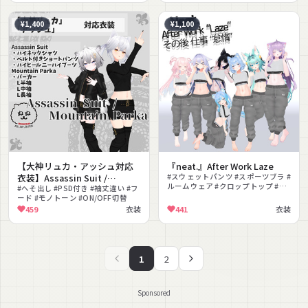
¥1,400
¥1,100
【大神リュカ・アッシュ対応
『neat.』After Work Laze
衣装】Assassin Suit /
#スウェットパンツ #スポーツブラ #
ルームウェア #クロップトップ #カ
Mountain Parka
#へそ出し #PSD付き #袖丈違い #フ
ジュアル #ボーイッシュ #リラック
ード #モノトーン #ON/OFF切替
ス #グレー #MA対応 #VRCFury対応
459
衣装
441
衣装
1
2
Sponsored