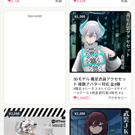
1,731
衣装
1,534
衣装
Sponsored
¥1,000
3Dモデル 義足衣装アクセセッ
ト 複数アバター対応 全8種
#義足 #ハーネス #ヘイロー #サイバ
ー #クール #色変更可能 #発光 #スト
リート #改変パーツ #ターコイズ
1,323
アクセサリー
¥2,500
¥2,000