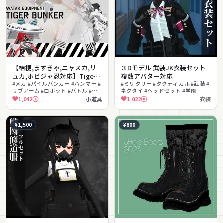
【桔梗,ますきゃ,ニャスカ,リ
３Dモデル 武装JK衣装セット
ュカ,ホビジャ忍対応】Tiger
複数アバター対応
Bunker（タイガーバンカー）
#メカ #パイルバンカー #ハンマー #
#ミリタリー #タクティカル #武装 #
サブアーム #ロボット #バトル #武
ネクタイ #ヘッドセット #学園
装
1,042
小道具
1,022
衣装
¥1,500
¥800