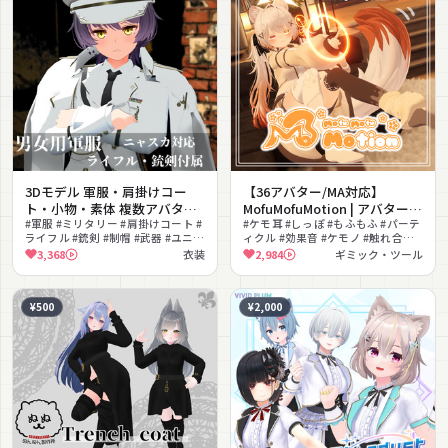
3Dモデル 軍服・肩掛けコー
【36アバター/MA対応】
ト・小物・素体 複数アバター
MofuMofuMotion | アバターの
対応
#軍服 #ミリタリー #肩掛けコート #
耳や尻尾を自由に動かすギミ
#ケモ耳 #しっぽ #もふもふ #パーテ
ライフル #銃剣 #制帽 #武器 #ユニセ
ィクル #効果音 #ケモノ #触れ合い
ック
ックス #かっこいい #小物付き
#MA対応 #アイトラッキング
3,368
衣装
2,984
ギミック・ツール
¥500
¥2,000