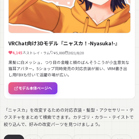
VRChat向け3Dモデル『ニャスカ！-Nyasuka!-』
4,145
ストレイ・ラム
¥5,000
2021/8/20
黒髪に白メッシュ、つり目の金瞳と頬のばんそうこうが小生意気な
猫耳アバター。5ショップ同時発売の対応衣装が揃い、VRM書き出
し用FBXも付いて活躍の場が広い。
モデル本体ページへ
「ニャスカ」を改変するための対応衣装・髪型・アクセサリー・テ
クスチャをまとめて検索できます。カテゴリ・カラー・テイストで
絞り込んで、好みの改変パーツを見つけましょう。