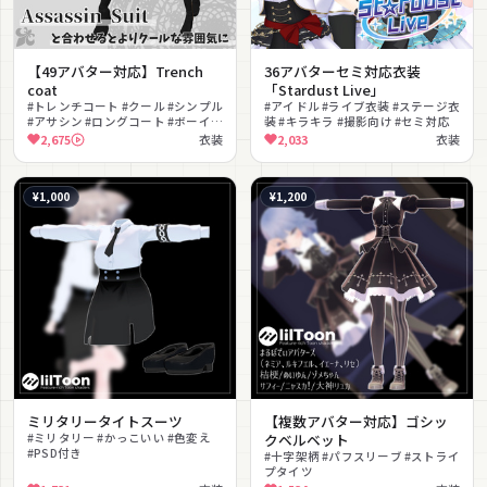
【49アバター対応】Trench
36アバターセミ対応衣装
coat
「Stardust Live」
#トレンチコート #クール #シンプル
#アイドル #ライブ衣装 #ステージ衣
#アサシン #ロングコート #ボーイッ
装 #キラキラ #撮影向け #セミ対応
シュ #大人っぽい #ニーハイブーツ
2,675
衣装
2,033
衣装
#スタイリッシュ
¥1,000
¥1,200
ミリタリータイトスーツ
【複数アバター対応】ゴシッ
#ミリタリー #かっこいい #色変え
クベルベット
#PSD付き
#十字架柄 #パフスリーブ #ストライ
プタイツ