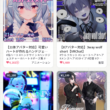
【21体アバター対応】可愛い
【8アバター対応】3way wolf
ハートが作れるハンドジェス
short【VRChat】
チャー
#指ハート #ハンドサイン #ハンドジ
#ウルフカット #ショートヘア #ヘア
ェスチャー #ハート #ポーズ集 #撮
#メンズヘア #3タイプ #切替 #クー
影向け #かわいい #多アバター対応
ル #ボーイッシュ #ユニセックス
4,282
アニメーション
3,669
髪型
#VRChat
#VRChat
¥2,200
¥1,100