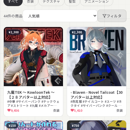
すべて
衣装
テクスチャ
髪型
アニメーション
44件の商品
フィルタ
¥2,300
¥2,300
九龍TEK 〜 KowloonTek 〜
- Blaven - Novel Tailcoat【30
【２８アバター以上対応】
アバター以上対応】
#中華 #サイバーパンク #テックウェ
#燕尾服 #テイルコート #スーツ #ネ
ア #ストリート #九龍 #メカアーム #
クタイ #サイバーパンク #クール #
かっこいい #男性向け #撮影向け
かっこいい #男性向け #ブーツ #近
9,456
衣装
5,410
衣装
未来
¥150
¥750