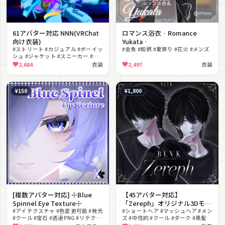
61アバター対応 NNN(VRChat
ロマンス浴衣‐Romance
向け衣装)
Yukata‐
#ストリート #カジュアル #ボーイッ
#金魚 #和柄 #夏祭り #花火 #メンズ
シュ #ジャケット #スニーカー #MA
対応 #パーティクル #クール #セッ
2,684
衣装
2,497
衣装
トアップ #男女兼用
¥150
¥1,800
[複数アバター対応] ☩Blue
【45アバター対応】
Spinnel Eye Texture☩
「Zereph」オリジナル3Dモデ
#アイテクスチャ #色変更可能 #発光
ル
#ショートヘア #マッシュヘア #メン
#クール #宝石 #透過PNG #リテクス
ズ #中性的 #クール #ダーク #黒髪
チャ