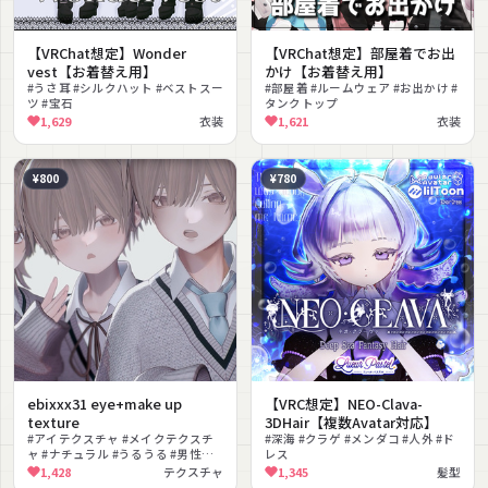
【VRChat想定】Wonder
【VRChat想定】部屋着でお出
vest【お着替え用】
かけ【お着替え用】
#うさ耳 #シルクハット #ベストスー
#部屋着 #ルームウェア #お出かけ #
ツ #宝石
タンクトップ
1,629
衣装
1,621
衣装
¥800
¥780
ebixxx31 eye+make up
【VRC想定】NEO-Clava-
texture
3DHair【複数Avatar対応】
#アイテクスチャ #メイクテクスチ
#深海 #クラゲ #メンダコ #人外 #ド
ャ #ナチュラル #うるうる #男性向
レス
け #色変え #PNG #透明感
1,428
テクスチャ
1,345
髪型