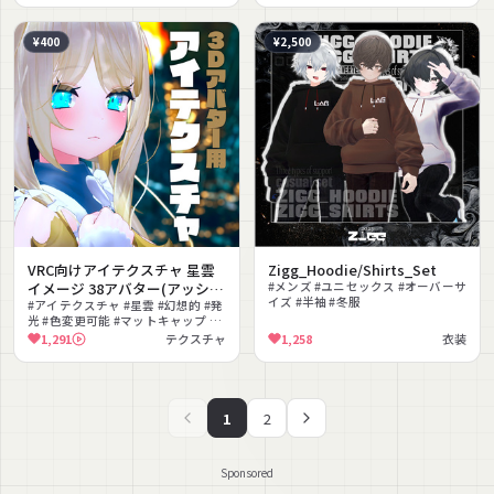
¥400
¥2,500
VRC向けアイテクスチャ 星雲
Zigg_Hoodie/Shirts_Set
イメージ 38アバター(アッシュ
#メンズ #ユニセックス #オーバーサ
イズ #半袖 #冬服
ウルフェリア エミスティア ス
#アイテクスチャ #星雲 #幻想的 #発
光 #色変更可能 #マットキャップ #
ノウエルフ まりえる ヨール ラ
テクスチャ素材 #エミッション
1,291
テクスチャ
1,258
衣装
スク ミルク リアアリス ルシナ
舞夜 幽狐族のお姉様 竜胆 京狐
リリエッタ 双迦 セフィラ イメ
リス 狐薄 狐雪 ユリスフィア
1
2
ミュリシア おもち ここあ 薄荷
ノイズ 杏里 碼希カリンあのん
スヴァルトリリヤ ルシフェ リ
ーファルルリア桔梗)
Sponsored