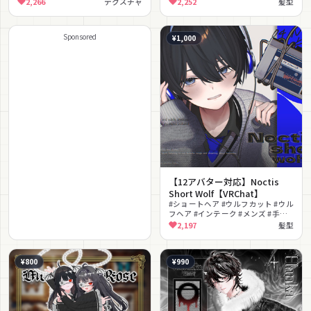
2,266
テクスチャ
2,252
髪型
Sponsored
¥1,000
【12アバター対応】Noctis
Short Wolf【VRChat】
#ショートヘア #ウルフカット #ウル
フヘア #インテーク #メンズ #手描
きテクスチャ
2,197
髪型
¥800
¥990