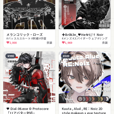
メランコリック・ローズ
✚Br0k3n_🖤He4rt//† Noir
#バッスルスカート #刺繍 #手錠
#メンズ #スパイダーウェブ #リング
2,000
衣装
1,969
衣装
¥990
¥500
🖤 Dial-06.exe ⚙️ Protocore
Kuuta , Alué , RE：Noiz 2D
「11アバター対応」
style makeup + eye texture