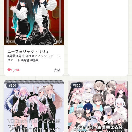
ユーフォリック・リリィ
#男装 #男性向け #フィッシュテール
スカート #百合 #耽美
1,704
衣装
¥500
¥800