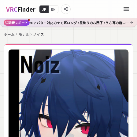
VRC
Finder
JP
EN
95アバター対応のケモ耳ロング / 星飾りのお団子 / うさ耳の縦ロール / 男女ペアの三つ編み
最新レポート
ホーム
モデル
ノイズ