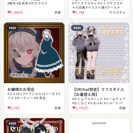
#発光 #近未来 #ガスマスク
#アイテクスチャ #メイクテクスチ
ャ #2D風 #イラスト調 #クール #ボ
ーイッシュ #メイク #テクスチャ
1,935
衣装
1,768
テクスチャ
¥800
¥500
お嬢様のお茶会
【VRChat想定】ラフスタイル
#ゴスロリ #クラシカルロリータ #フ
【お着替え用】
リル #カーテシー #お茶会
#カジュアル #ニット #ルームウェア
#もこもこ #ふわふわ #ショートパン
ツ #日常 #リラックス #シンプル #冬
1,753
衣装
1,752
衣装
服
Sponsored
¥800