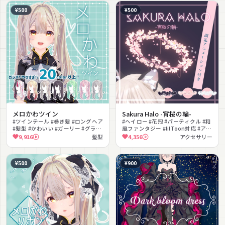
¥500
¥500
メロかわツイン
Sakura Halo -宵桜の輪-
#ツインテール #巻き髪 #ロングヘア
#ヘイロー #花冠 #パーティクル #和
#髪型 #かわいい #ガーリー #グラデ
風ファンタジー #lilToon対応 #アニ
ーション #色変更可能 #地雷系
メーション #幻想的 #夢かわいい #
9,916
髪型
4,356
アクセサリー
#PhysBone揺れ
色変更可能 #浮遊
¥500
¥900