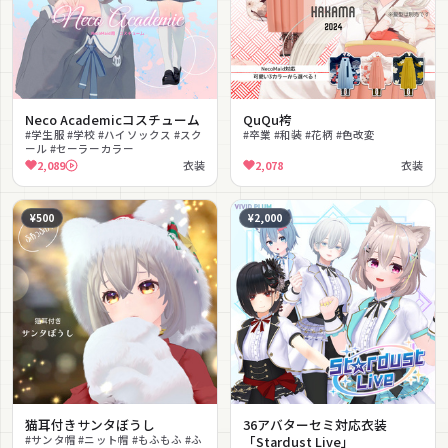
Neco Academicコスチューム
QuQu袴
#学生服 #学校 #ハイソックス #スク
#卒業 #和装 #花柄 #色改変
ール #セーラーカラー
2,089
衣装
2,078
衣装
¥500
¥2,000
猫耳付きサンタぼうし
36アバターセミ対応衣装
#サンタ帽 #ニット帽 #もふもふ #ふ
「Stardust Live」