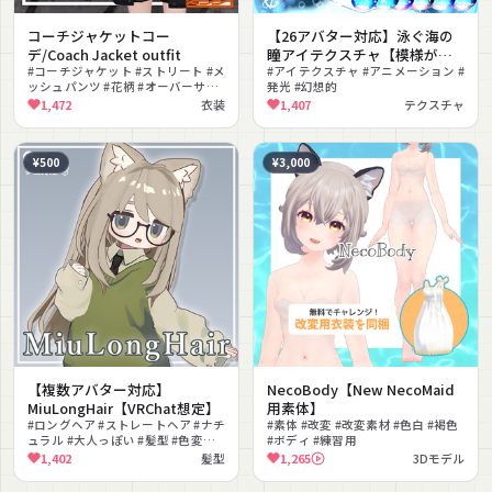
コーチジャケットコー
【26アバター対応】泳ぐ海の
デ/Coach Jacket outfit
瞳アイテクスチャ【模様が動
#コーチジャケット #ストリート #メ
く！】
#アイテクスチャ #アニメーション #
ッシュパンツ #花柄 #オーバーサイ
発光 #幻想的
ズ
1,472
衣装
1,407
テクスチャ
¥500
¥3,000
【複数アバター対応】
NecoBody【New NecoMaid
MiuLongHair【VRChat想定】
用素体】
#ロングヘア #ストレートヘア #ナチ
#素体 #改変 #改変素材 #色白 #褐色
ュラル #大人っぽい #髪型 #色変え
#ボディ #練習用
可能 #シェイプキー #銀髪
1,402
髪型
1,265
3Dモデル