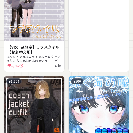
【VRChat想定】ラフスタイル
【お着替え用】
#カジュアル #ニット #ルームウェア
#もこもこ #ふわふわ #ショートパン
ツ #日常 #リラックス #シンプル #冬
1,752
衣装
服
¥1,500
¥500