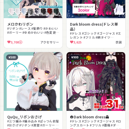
メロかわリボン
Dark bloom dress(ドレス単
#リボン #レース #髪飾り #かわいい
品）
#ガーリー #ゆめかわいい #色変更可
#ドレス #ゴシック #ゴージャス #エ
能 #メイド #ふわふわ
レガント #フリル #網タイツ
#lilToon対応 #PhysBone対応 #オ
3,700
アクセサリー
3,625
衣装
ペラグローブ #ダーク
¥500
¥900
QuQu_リボンおさげ
🎃Dark bloom dress👻
#三つ編み #編み込み #ぱっつん前髪
#ドレス #ゴシック #ゴージャス #ロ
#おさげ #リボン #清楚 #ガーリー #
ングスカート #フリル #薔薇 #ダー