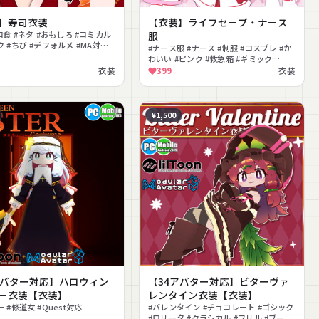
】寿司衣装
【衣装】ライフセーブ・ナース
和食 #ネタ #おもしろ #コミカル
服
 #ちび #デフォルメ #MA対応
#ナース服 #ナース #制服 #コスプレ #か
t対応
わいい #ピンク #救急箱 #ギミック
#Quest対応 #MA対応
衣装
399
衣装
¥1,500
アバター対応】ハロウィン
【34アバター対応】ビターヴァ
ー衣装【衣装】
レンタイン衣装【衣装】
 #修道女 #Quest対応
#バレンタイン #チョコレート #ゴシック
#ロリータ #クラシカル #フリル #ブーツ