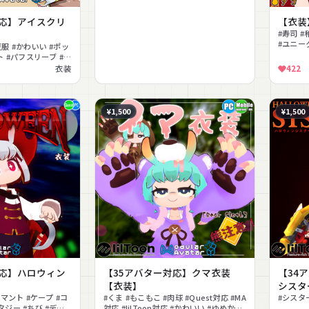
対応】アイスクリ
【衣装
】
#寿司 #
#ユニーク
服 #かわいい #ポッ
#Ques
ト #パフスリーブ #ガ
uest対応
衣装
422
¥1,500
¥1,500
対応】ハロウィン
【35アバター対応】クマ衣装
【34
【衣装】
シスタ
#マント #ケープ #コ
#くま #もこもこ #肉球 #Quest対応 #MA
#シスター
タジー #ちび #デフ
対応 #lilToon対応 #かわいい #ゆめかわ