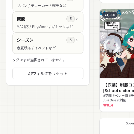
リボン / チョーカー / 帽子など
¥1,500
機能
5
MA対応 / PhysBone / ギミックなど
シーズン
5
春夏秋冬 / イベントなど
タグはまだ選択されていません。
フィルタをリセット
【衣装】制服コ
[School uniform
#学園 #ベレー帽 #
ル #Quest対応
814
Spon