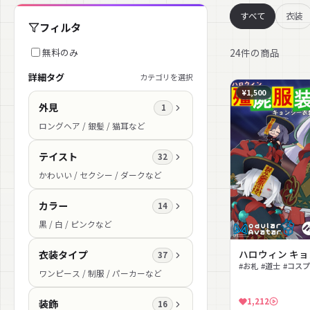
すべて
衣装
フィルタ
24件の商品
無料のみ
詳細タグ
カテゴリを選択
¥1,500
外見
1
ロングヘア / 銀髪 / 猫耳など
テイスト
32
かわいい / セクシー / ダークなど
カラー
14
黒 / 白 / ピンクなど
ハロウィン キョ
衣装タイプ
37
#お札 #道士 #コスプ
ワンピース / 制服 / パーカーなど
1,212
装飾
16