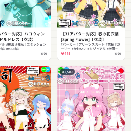
アバター対応】ハロウィン
【31アバター対応】春の花衣装
ドルドレス【衣装】
[Spring Flower]【衣装】
ドル #蝋燭 #発光 #エミッション
#パーカー #プリーツスカート #花柄 #ガ
t対応 #MA対応
ーリー #かわいい #カジュアル #学園
#MA対応 #lilToon対応 #Quest対応
衣装
461
衣装
¥1,500