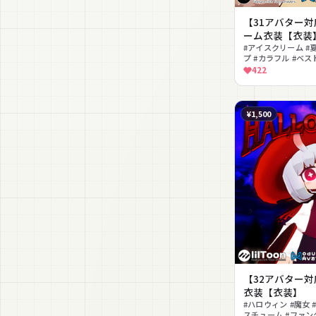
【31アバター
ーム衣装【衣装
#アイスクリーム #夏
プ #カラフル #ベス
ーリー #MA対応 #Q
422
¥1,500
【32アバター
衣装【衣装】
#ハロウィン #魔女 
スチューム #ファン