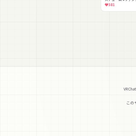
ォルメ #大鎌 #MA
381
VRC
この