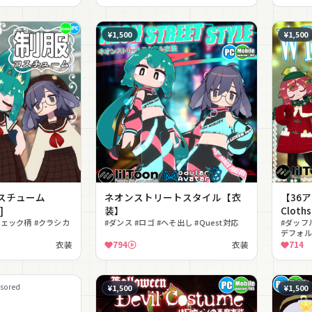
¥1,500
¥1,500
スチューム
ネオンストリートスタイル【衣
【36ア
]
装】
Clot
チェック柄 #クラシカ
#ダンス #ロゴ #へそ出し #Quest対応
#ダッフ
デフォルメ
衣装
794
衣装
714
sored
¥1,500
¥1,500