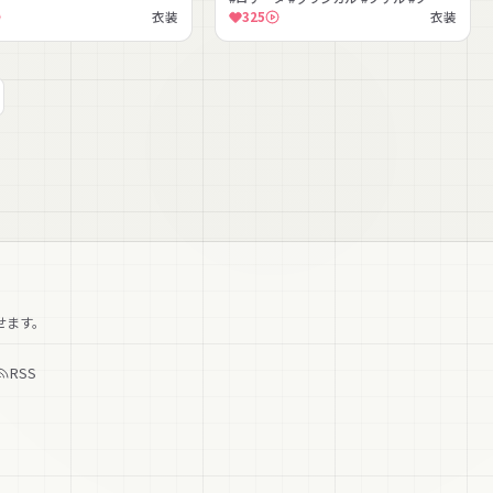
#MA対応 #Quest対応 #ガーリー
衣装
325
衣装
せます。
RSS