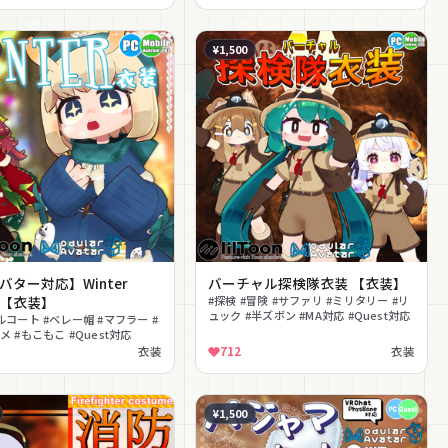
¥1,500
バター対応】Winter
バーチャル探検隊衣装 【衣装】
hs【衣装】
#探検 #冒険 #サファリ #ミリタリー #リ
ュック #半ズボン #MA対応 #Quest対応
ルコート #ベレー帽 #マフラー #
 #もこもこ #Quest対応
衣装
712
衣装
¥1,500