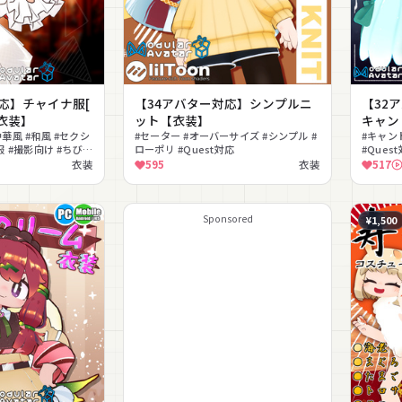
応】チャイナ服[
【34アバター対応】シンプルニ
【32
]【衣装】
ット【衣装】
キャン
華風 #和風 #セクシ
#セーター #オーバーサイズ #シンプル #
#キャン
服 #撮影向け #ちびア
ローポリ #Quest対応
#Ques
t対応
衣装
595
衣装
517
Sponsored
¥1,500