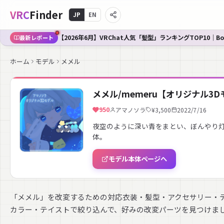
VRC
Finder
JP
EN
【2026年6月】VRChat人気「髪型」ランキングTOP10｜B
最新レポート
ホーム
モデル
メメル
メメル/memeru【オリジナル3
950
アマノソラ
¥3,500
2022/7/16
夜空のように深い青をまとい、ぼんやり灯
体。
モデル本体ページへ
「メメル」を改変するための対応衣装・髪型・アクセサリー・
カラー・テイストで絞り込んで、好みの改変パーツを見つけま