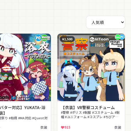
¥1,500
バター対応】YUKATA-浴
【衣装】VR警察コスチューム
装】
#警察 #ポリス #制服 #コスチューム #制
帽 #ユニフォーム #コスプレ #ちびアバ
夏祭り #和柄 #MA対応 #Quest対
ター #デフォルメ #かわいい
衣装
915
衣装