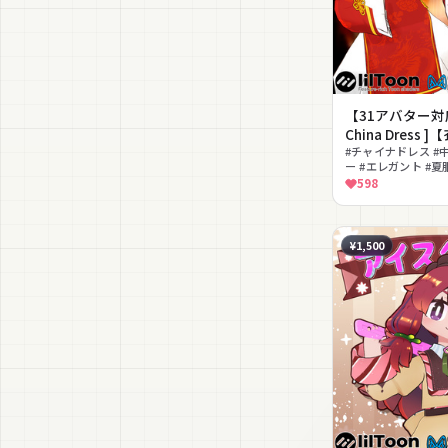
【31アバター対
China Dress 
#チャイナドレス #中
ー #エレガント #夏
バター対応 #Ques
598
¥1,500