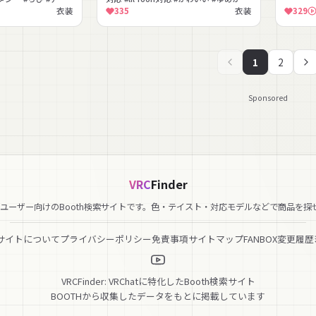
対応
いい #もふもふ #着ぐるみ
衣装
335
衣装
329
1
2
Sponsored
VRC
Finder
hatユーザー向けのBooth検索サイトです。色・テイスト・対応モデルなどで商品を探
サイトについて
プライバシーポリシー
免責事項
サイトマップ
FANBOX
変更履歴
VRCFinder: VRChatに特化したBooth検索サイト
BOOTHから収集したデータをもとに掲載しています