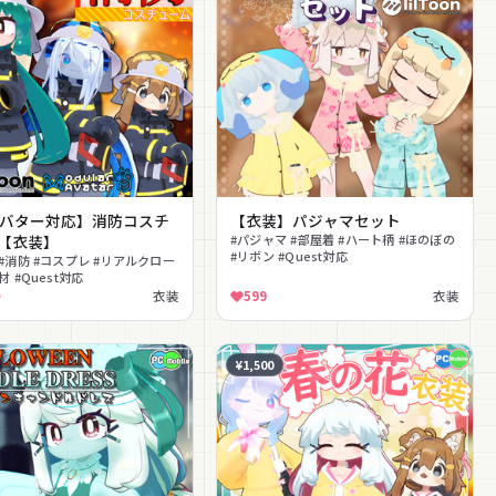
アバター対応】消防コスチ
【衣装】パジャマセット
【衣装】
#パジャマ #部屋着 #ハート柄 #ほのぼの
#リボン #Quest対応
 #消防 #コスプレ #リアルクロー
材 #Quest対応
衣装
599
衣装
¥1,500