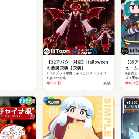
【32アバター対応】Halloween
【35
の悪魔衣装【衣装】
ューム
#コスプレ #悪魔っ子 #ピンストライプ
#消防士
#Quest対応
ズ #反射
661
衣装
612
¥1,000
¥1,500