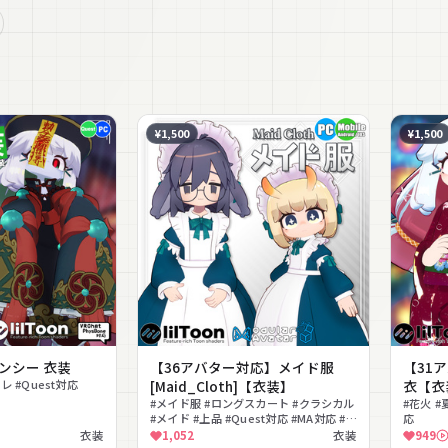
¥1,500
¥1,500
ンシー 衣装
【36アバター対応】メイド服
【31ア
レ #Quest対応
[Maid_Cloth]【衣装】
衣【衣
#メイド服 #ロングスカート #クラシカル
#花火 #
#メイド #上品 #Quest対応 #MA対応 #ヘ
応
ッドドレス #清楚
衣装
1,052
衣装
949