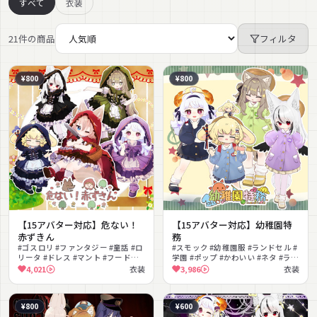
すべて
衣装
21件の商品
フィルタ
¥800
¥800
【15アバター対応】危ない！
【15アバター対応】幼稚園特
赤ずきん
務
#ゴスロリ #ファンタジー #童話 #ロ
#スモック #幼稚園服 #ランドセル #
リータ #ドレス #マント #フード付
学園 #ポップ #かわいい #ネタ #ライ
き #メイド服 #MA対応 #PhysBone
トセーバー #MA対応 #PhysBone対
4,021
衣装
3,986
衣装
対応
応
¥800
¥600