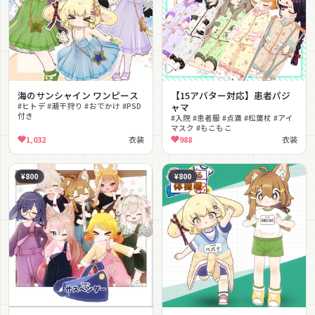
海のサンシャイン ワンピース
【15アバター対応】患者パジ
#ヒトデ #潮干狩り #おでかけ #PSD
ャマ
付き
#入院 #患者服 #点滴 #松葉杖 #アイ
マスク #もこもこ
1,032
衣装
988
衣装
¥800
¥800