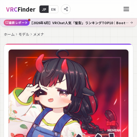
VRC
Finder
JP
EN
【2026年6月】VRChat人気「髪型」ランキングTOP10｜Booth傾向分析
最新レポート
ホーム
モデル
メメナ