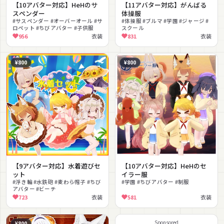
【10アバター対応】HeHのサ
【11アバター対応】がんばる
スペンダー
体操服
#サスペンダー #オーバーオール #サ
#体操服 #ブルマ #学園 #ジャージ #
ロペット #ちびアバター #子供服
スクール
956
衣装
831
衣装
¥800
¥800
【9アバター対応】水着遊びセ
【10アバター対応】HeHのセ
ット
イラー服
#浮き輪 #水鉄砲 #麦わら帽子 #ちび
#学園 #ちびアバター #制服
アバター #ビーチ
723
衣装
581
衣装
Sponsored
¥800