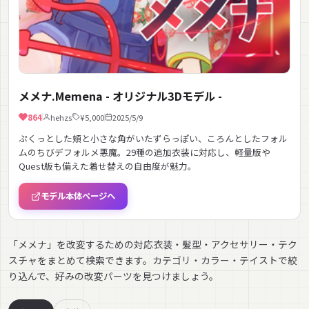
メメナ.Memena - オリジナル3Dモデル -
864
hehzs
¥5,000
2025/5/9
ぷくっとした頬と小さな角がいたずらっぽい、ころんとしたフォル
ムのちびデフォルメ悪魔。29種の追加衣装に対応し、軽量版や
Quest版も備えた着せ替えの自由度が魅力。
モデル本体ページへ
「メメナ」を改変するための対応衣装・髪型・アクセサリー・テク
スチャをまとめて検索できます。カテゴリ・カラー・テイストで絞
り込んで、好みの改変パーツを見つけましょう。