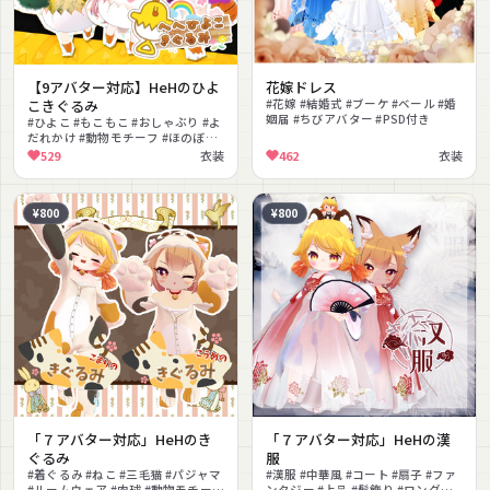
【9アバター対応】HeHのひよ
花嫁ドレス
こきぐるみ
#花嫁 #結婚式 #ブーケ #ベール #婚
姻届 #ちびアバター #PSD付き
#ひよこ #もこもこ #おしゃぶり #よ
だれかけ #動物モチーフ #ほのぼの
#着ぐるみ
529
衣装
462
衣装
¥800
¥800
「７アバター対応」HeHのき
「７アバター対応」HeHの漢
ぐるみ
服
#着ぐるみ #ねこ #三毛猫 #パジャマ
#漢服 #中華風 #コート #扇子 #ファ
#ルームウェア #肉球 #動物モチーフ
ンタジー #上品 #髪飾り #ロングス