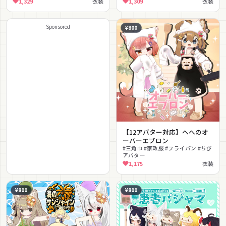
1,329
衣装
1,309
衣装
Sponsored
¥800
【12アバター対応】へへのオ
ーバーエプロン
#三角巾 #家政服 #フライパン #ちび
アバター
1,175
衣装
¥800
¥800