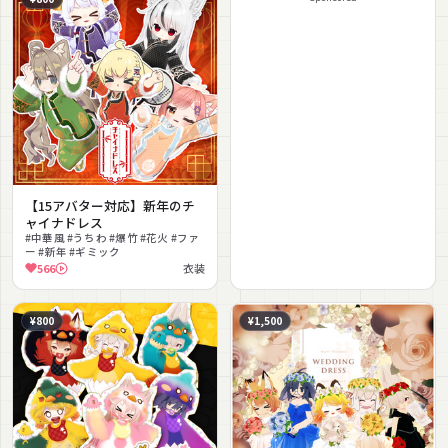
【15アバター対応】新年のチ
ャイナドレス
#中華風 #うちわ #爆竹 #花火 #ファ
ー #新年 #ギミック
566
衣装
¥800
¥1,500