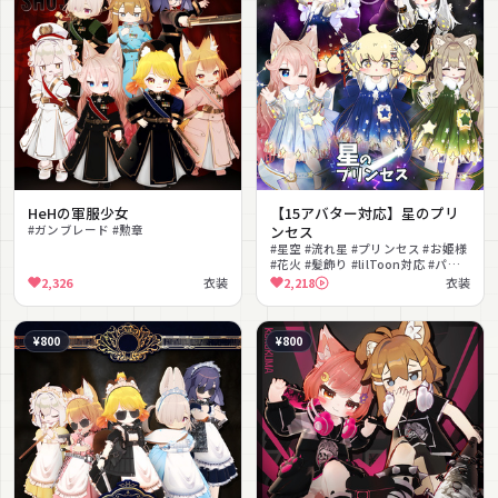
HeHの軍服少女
【15アバター対応】星のプリ
#ガンブレード #勲章
ンセス
#星空 #流れ星 #プリンセス #お姫様
#花火 #髪飾り #lilToon対応 #パー
ティクル
2,326
衣装
2,218
衣装
¥800
¥800