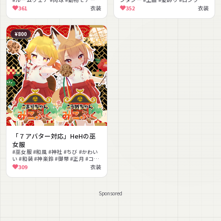
#ゆるかわ #かわいい #癒し
カート #エレガント #撮影向け
361
衣装
352
衣装
¥800
「７アバター対応」HeHの巫
女服
#巫女服 #和風 #神社 #ちび #かわい
い #和装 #神楽鈴 #御幣 #正月 #コス
チューム
309
衣装
Sponsored