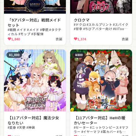
「9アバター対応」戦闘メイド
クロクマ
セット
#ドクロ #スカルプリント #スパイク
#甘辛 #ちびアバター向け #lilToon
#戦闘メイド #メイド #拳銃 #タクテ
対応
ィカル #モップ #手榴弾
1,840
衣装
1,374
衣装
¥1,000
¥800
【11アバター対応】魔法少女
【11アバター対応】HeHの暖
なりたい
かいセーター
#変身 #天使 #神装
#セーター #ニットワンピース #マフ
ラー #イヤーマフ #耳カバー #もこ
もこ #ゆるかわ #パーティクル