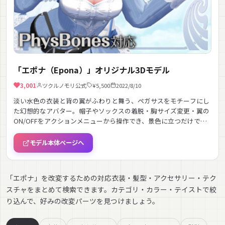
「エポナ（Epona）」オリジナル3Dモデル
3,001
ツクルノモリ公式
¥5,500
2022/8/10
淡い水色の衣装と背の翼がふわりと舞う、ペガサスをモチーフにし
た幻想的なアバター。帽子やソックスの着脱・胸サイズ変更・翼の
ON/OFFをアクションメニューから操作でき、景色に立つだけで画
になる撮影映えの一体。
モデル本体ページへ
「エポナ」を改変するための対応衣装・髪型・アクセサリー・テク
スチャをまとめて検索できます。カテゴリ・カラー・テイストで絞
り込んで、好みの改変パーツを見つけましょう。