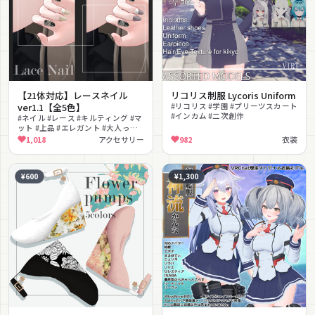
【21体対応】レースネイル
リコリス制服 Lycoris Uniform
ver1.1【全5色】
#リコリス #学園 #プリーツスカート
#インカム #二次創作
#ネイル #レース #キルティング #マ
ット #上品 #エレガント #大人っぽ
い #フェミニン #リアルクローズ
1,018
アクセサリー
982
衣装
¥600
¥1,300