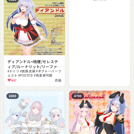
ディアンドル<桔梗/セレステ
ィア/ルーナリット/リーファ/
エポナ/うるる/猫山苗/量産型
#ドイツ #民族衣装 #オクトーバーフ
ェスト #PSD付き #色変更可能
のらきゃっと>
647
衣装
¥800
¥700