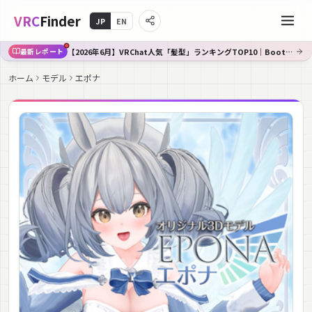
VRC
Finder
JP
EN
【2026年6月】VRChat人気「髪型」ランキングTOP10｜Booth傾向分析
最新レポート
ホーム
モデル
エポナ