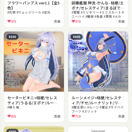
フラワーパンプス ver1.1【全5
訓練艦服 神流-かんな- 桔梗/エ
色】
ポナ/セレスティア/まるぼで
#花柄 #ウェッジソール #足元
ぃ/リリエ/ソラハ/ミュリ
#軍服 #ミリタリー #ミニスカート #
ニーハイ #艤装 #魚雷 #軍帽 #メカ #
ネ/INABA/量産型のらきゃっと
かっこいい
975
衣装
870
衣装
ぷらす/リーファ/ルーナリット
¥500
¥600
セータービキニ<桔梗/セレス
ルーンメイジ<桔梗/セレステ
ティア/うるる/エポナ/ルーナ
ィア/チセ/ルーナリット/リー
リット/リーファ/量産型のらき
#萌え袖
ファ/エポナ/うるる/猫山苗/量
#魔法使い #ルーン #魔女 #サイハイ
ブーツ #スリット
ゃっと>
産型のらきゃっと>
801
衣装
719
衣装
Sponsored
¥600