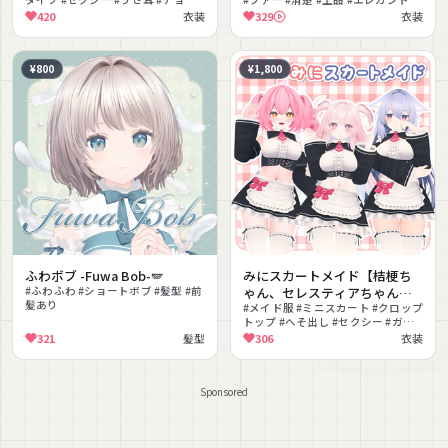
カー #ブーツ #シェイプキー #MA対
冬服 #アウター #レース
420
衣装
329
衣装
応
¥800
¥1,800
ふわボブ -Fuwa Bob-🪽
みにスカートメイド【桔梗ち
#ふわふわ #ショートボブ #髪型 #前
ゃん、セレスティアちゃん、
髪あり
エポナちゃん用】【PB対応】
#メイド服 #ミニスカート #クロップ
トップ #へそ出し #セクシー #ガー
リー #コルセット #ニーハイ
321
髪型
306
衣装
#PhysBone対応 #VRChat
Sponsored