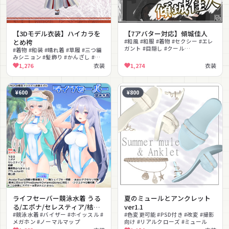
【3Dモデル衣装】ハイカラを
【7アバター対応】傾城佳人
とめ袴
#和風 #和服 #着物 #セクシー #エレ
ガント #目隠し #クール
#着物 #和装 #晴れ着 #草履 #三つ編
#PhysBone対応 #PSD付き
みシニョン #髪飾り #かんざし #和
#lilToon対応
風 #凛々しい #上品
1,276
衣装
1,274
衣装
¥600
¥800
ライフセーバー競泳水着 うる
夏のミュールとアンクレット
る/エポナ/セレスティア/桔梗/
ver1.1
量産型のらきゃっと/猫山苗
#競泳水着 #バイザー #ホイッスル #
#色変更可能 #PSD付き #改変 #撮影
メガホン #ノーマルマップ
向け #リアルクローズ #ミュール