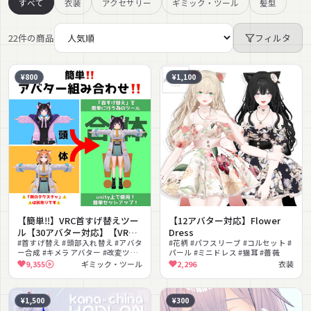
すべて
衣装
アクセサリー
ギミック・ツール
髪型
22件の商品
フィルタ
¥800
¥1,100
【簡単‼️】VRC首すげ替えツー
【12アバター対応】Flower
ル【30アバター対応】【VRC
Dress
Head Replacing Tool】
#首すげ替え #頭部入れ替え #アバタ
#花柄 #パフスリーブ #コルセット #
ー合成 #キメラアバター #改変ツー
パール #ミニドレス #猫耳 #薔薇
ル #エディタ拡張 #ドラッグアンド
9,355
ギミック・ツール
2,296
衣装
ドロップ #改変初心者向け #アバタ
ー組み合わせ
¥1,500
¥300