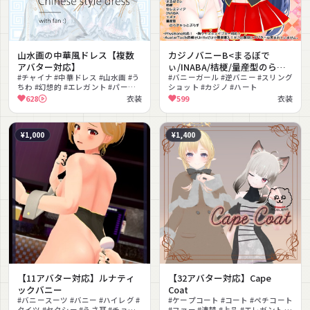
山水画の中華風ドレス【複数
カジノバニーB<まるぼで
アバター対応】
ぃ/INABA/桔梗/量産型のらき
#チャイナ #中華ドレス #山水画 #う
ゃっとぷらす/セレスティア/エ
#バニーガール #逆バニー #スリング
ちわ #幻想的 #エレガント #パーテ
ショット #カジノ #ハート
ポナ>
ィクル
628
衣装
599
衣装
¥1,000
¥1,400
【11アバター対応】ルナティ
【32アバター対応】Cape
ックバニー
Coat
#バニースーツ #バニー #ハイレグ #
#ケープコート #コート #ペチコート
タイツ #セクシー #うさ耳 #チョー
#ファー #清楚 #上品 #エレガント #