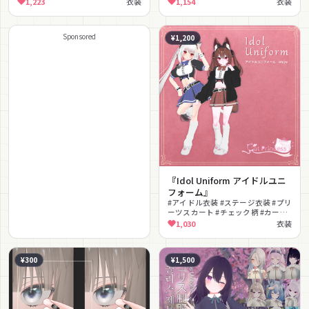
1,223
衣装
1,154
衣装
Sponsored
¥1,200
『Idol Uniform アイドルユニ
フォーム』
#アイドル衣装 #ステージ衣装 #プリ
ーツスカート #チェック柄 #カーデ
ィガン #制服 #ファー
1,030
衣装
¥300
¥1,500