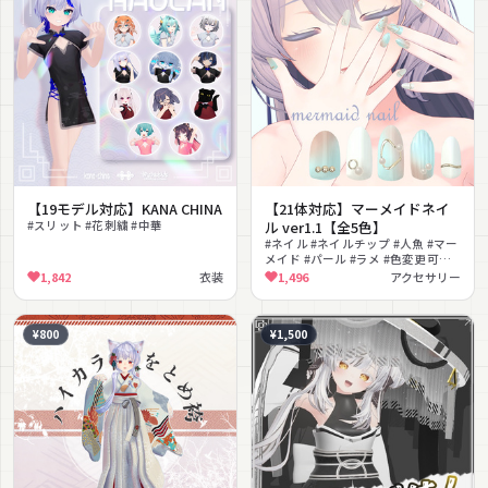
【19モデル対応】KANA CHINA
【21体対応】マーメイドネイ
#スリット #花刺繍 #中華
ル ver1.1【全5色】
#ネイル #ネイルチップ #人魚 #マー
メイド #パール #ラメ #色変更可能 #
上品 #ジェルネイル
1,842
衣装
1,496
アクセサリー
¥800
¥1,500