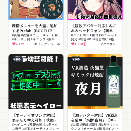
表情メニューを大量に追加
【複数アバター対応】ねこ
するPrefab【BOOTHフォ
みみヘッドフォン【簡単導
ロワー2000人記念】
#表情 #表情メニュー #ハート目
入・オーディオリンク対
#ヘッドホン #猫耳 #ねこみみ #
#キラキラ目 #ギミック #無料 #
発光 #虹色 #DJ #撮影向け #色変
応】
シェイプキー #省パラメーター #
更可能 #クール #おしゃれ
2,172
ギミック・ツール
1,518
アクセサリー
記念 #MA対応
¥800
¥500
【オーディオリンク対応】
【38アバター対応】VR酒造
表示切り替え可能！状態表
夜猫屋「焼酎 夜月」【ギミ
示多機能ヘイロー
#ヘイロー #天使の輪 #ステータ
ック付き焼酎】
#お酒 #焼酎 #酒瓶 #飲み物 #ネッ
ス表示 #AFK #オーディオリンク
クレス #チャーム #和風 #インタ