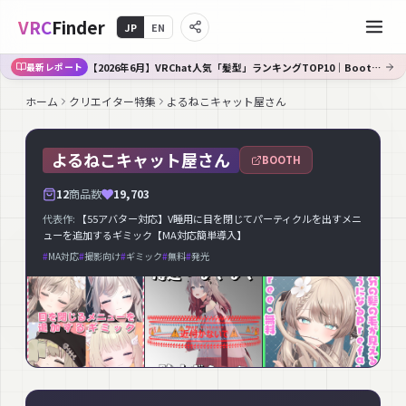
VRC
Finder
JP
EN
【2026年6月】VRChat人気「髪型」ランキングTOP10｜Booth傾向分析
最新レポート
ホーム
クリエイター特集
よるねこキャット屋さん
よるねこキャット屋さん
BOOTH
12
商品数
19,703
代表作:
【55アバター対応】V睡用に目を閉じてパーティクルを出すメニ
ューを追加するギミック【MA対応簡単導入】
#
MA対応
#
撮影向け
#
ギミック
#
無料
#
発光