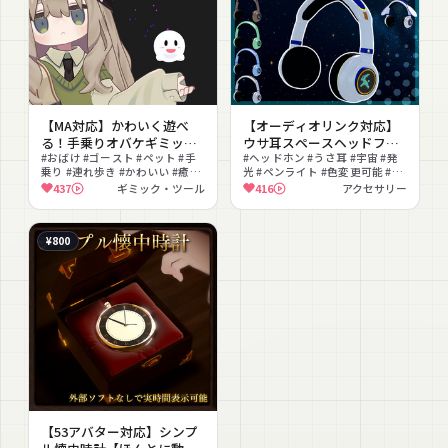
【MA対応】かわいく遊べ
【オーディオリンク対応】
る！手乗りオバケギミック
ウサ耳スペースヘッドフォ
【非対応アバターでも簡単
#おばけ #ゴースト #ペット #手
ン【簡単導入】
#ヘッドホン #うさ耳 #宇宙 #発
乗り #連れ歩き #かわいい #癒し
光 #ペンライト #色変更可能 #ド
導入】
#ハロウィン #アバターギミック
ット絵 #撮影向け #クール #MA
437
ギミック・ツール
416
アクセサリー
#ギミック
対応
¥800
【53アバター対応】シンプ