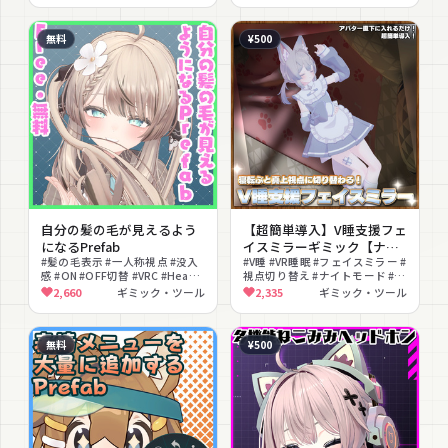
無料
¥500
自分の髪の毛が見えるよう
【超簡単導入】V睡支援フェ
になるPrefab
イスミラーギミック【ナイ
#髪の毛表示 #一人称視点 #没入
トモード機能あり】
#V睡 #VR睡眠 #フェイスミラー #
感 #ON #OFF切替 #VRC #Head
視点切り替え #ナイトモード #撮
#Chop #便利ツール #無料
影向け #便利ツール #簡単導入
2,660
ギミック・ツール
2,335
ギミック・ツール
#MA対応 #ミラー
無料
¥500