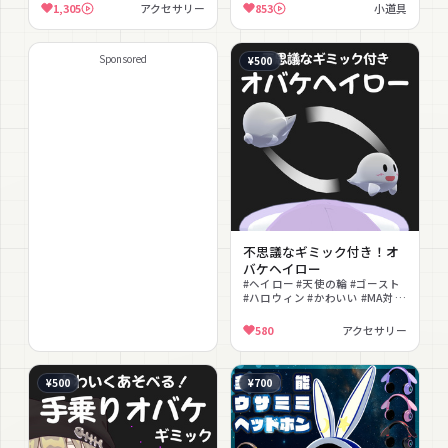
#発光 #色変更可能 #便利アイテ
ラクション #飲酒 #MA対応
1,305
アクセサリー
853
小道具
ム #撮影向け #ゲーミング
Sponsored
¥500
不思議なギミック付き！オ
バケヘイロー
#ヘイロー #天使の輪 #ゴースト
#ハロウィン #かわいい #MA対応
#Poiyomi対応 #手乗り #ふわふ
わ #おばけ
580
アクセサリー
¥500
¥700