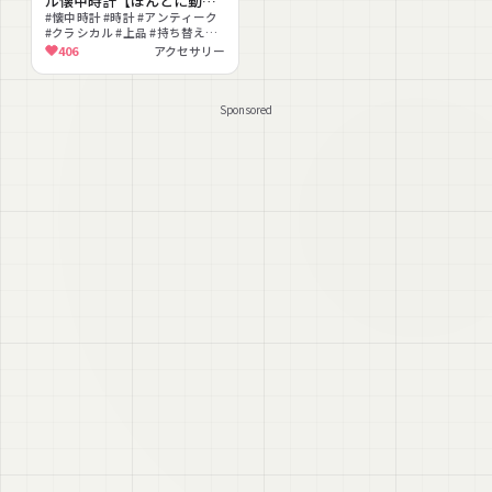
ル懐中時計【ほんとに動
く！】
#懐中時計 #時計 #アンティーク
#クラシカル #上品 #持ち替えギ
ミック #撮影向け #ハンドサイン
406
アクセサリー
連動 #MA対応 #リアル
Sponsored