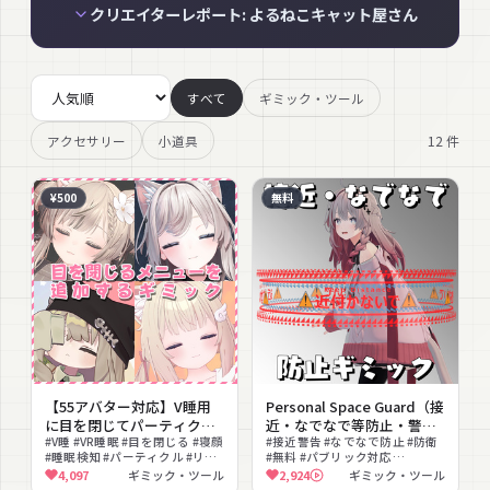
クリエイターレポート: よるねこキャット屋さん
すべて
ギミック・ツール
12
件
アクセサリー
小道具
¥500
無料
【55アバター対応】V睡用
Personal Space Guard（接
に目を閉じてパーティクル
近・なでなで等防止・警告
を出すメニューを追加する
#V睡 #VR睡眠 #目を閉じる #寝顔
ギミック）【アバター組み
#接近警告 #なでなで防止 #防衛
#睡眠検知 #パーティクル #リッ
#無料 #パブリック対応
ギミック【MA対応簡単導
込み販売、パブリック化
プシンク #FaceEmo
#Contact #MA対応 #アバターギ
4,097
ギミック・ツール
2,924
ギミック・ツール
入】
OK】
ミック #ギミック