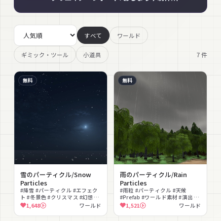
すべて
ワールド
7
件
ギミック・ツール
小道具
無料
無料
雪のパーティクル/Snow
雨のパーティクル/Rain
Particles
Particles
#降雪 #パーティクル #エフェク
#雨粒 #パーティクル #天候
ト #冬景色 #クリスマス #幻想的
#Prefab #ワールド素材 #演出 #
#撮影向け #ロマンチック #演出
落ち着いた #撮影向け #無料
1,648
ワールド
1,521
ワールド
#ワールド素材