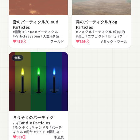
雲のパーティクル/Cloud
霧のパーティクル/Fog
Particles
Particles
#雲海 #Cloud #パーティクル
#フォグ #パーティクル #幻想的
#ParticleSystem #天空 #夕焼け
#演出 #エフェクト #Unity #ワー
#幻想的 #ワールド背景 #撮影向
ルド素材 #cluster
471
ワールド
395
ギミック・ツール
け #白
無料
ろうそくのパーティク
ル/Candle Particles
#ろうそく #キャンドル #パーテ
ィクル #燭台 #ライト #撮影向け
#幻想的 #ワールドアセット #色
381
小道具