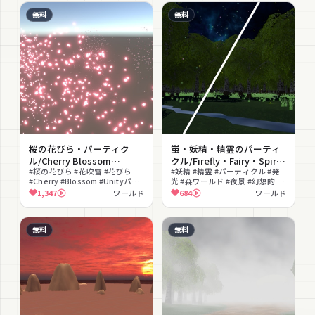
無料
無料
桜の花びら・パーティク
蛍・妖精・精霊のパーティ
ル/Cherry Blossom
クル/Firefly・Fairy・Spirit
Particles
#桜の花びら #花吹雪 #花びら
Particles
#妖精 #精霊 #パーティクル #発
#Cherry #Blossom #Unityパー
光 #森ワールド #夜景 #幻想的 #
ティクル #ワールド演出 #ワール
ファンタジー #演出 #雰囲気
1,347
ワールド
684
ワールド
ド素材 #Prefab #Unity
無料
無料