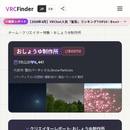
VRC
Finder
JP
EN
【2026年6月】VRChat人気「髪型」ランキングTOP10｜Booth傾向分析
最新レポート
ホーム
クリエイター特集
おしょうゆ制作所
おしょうゆ制作所
BOOTH
7
商品数
6,447
代表作:
雪のパーティクル/Snow Particles
#
パーティクル
#
幻想的
#
撮影向け
#
演出
#
ワールド素材
クリエイターレポート: おしょうゆ制作所